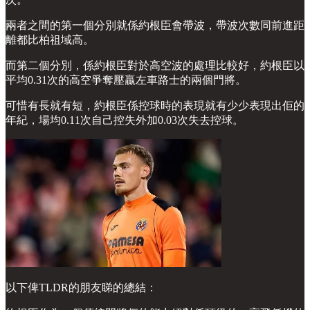
兩者之間的第一個分別就係約根臣會帶波，帶波次數同前進距
離都比柏祖域高。
而第二個分別，係約根臣對於高空波的處理比較好，約根臣以
平均0.31次的高空爭奪壓贏左車路士的兩個門將。
可惜有長就有短，約根臣係控球時的表現就有少少表現出佢的
年紀，場均0.11次自己控失外加0.03次失去控球。
以下俾TLDR的朋友睇的總結：