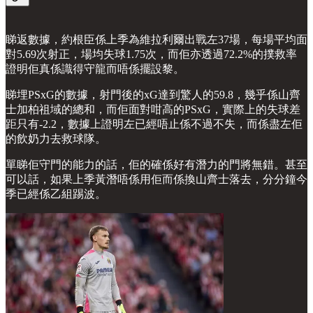
睇返數據，約根臣係上季為維拉利爾出戰左37場，每場平均面
對5.69次射正，場均失球1.75次，而佢亦透過72.2%的撲救率
證明佢真係識得守龍而唔係擺設黎。
睇埋PSxG的數據，射門後的xG達到驚人的59.8，幾乎係山齊
士加柏祖域的總和，而佢面對咁高的PSxG，實際上的失球差
距只有-2.2，數據上證明左已經唔止係不過不失，而係盡左佢
的飲奶力去救球隊。
單睇佢守門的能力的話，佢的確係好有潛力的門將無錯。甚至
可以話，如果上季黃潛唔係用佢而係換山齊士落去，分分鐘今
季已經係乙組踢波。