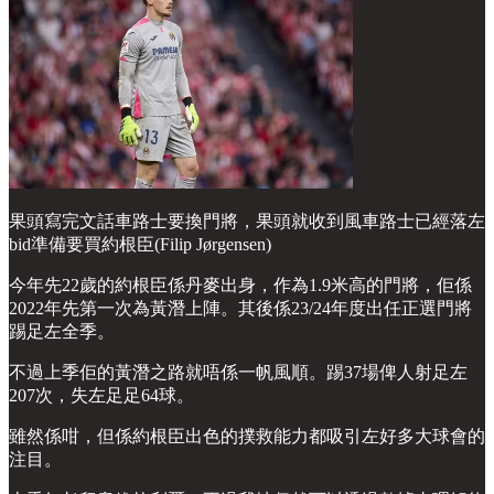
果頭寫完文話車路士要換門將，果頭就收到風車路士已經落左
bid準備要買約根臣(Filip Jørgensen)
今年先22歲的約根臣係丹麥出身，作為1.9米高的門將，佢係
2022年先第一次為黃潛上陣。其後係23/24年度出任正選門將
踢足左全季。
不過上季佢的黃潛之路就唔係一帆風順。踢37場俾人射足左
207次，失左足足64球。
雖然係咁，但係約根臣出色的撲救能力都吸引左好多大球會的
注目。