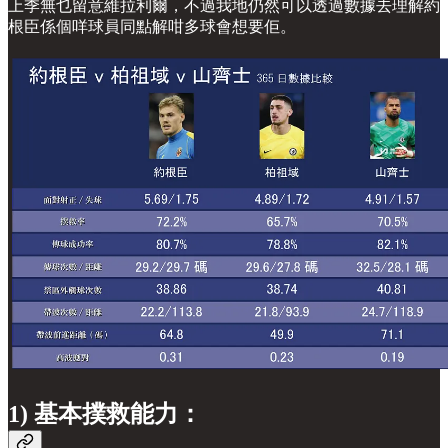
上季無乜留意維拉利爾，不過我地仍然可以透過數據去理解約
根臣係個咩球員同點解咁多球會想要佢。
1) 基本撲救能力：