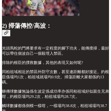
2) 掃蕩傳控/高波：
光頭馬蛇的門將要求有一定程度的腳下功夫，能傳擅掃，最好
可以帶住個波自己一個殺埋入禁區。
排除約根臣的撲救數據，其他的表現又如何呢?
同柏祖域相近的禁區外防守次數，甚至連距離都好接近。約根
臣係場均1次，柏祖域就場均0.9次。掃蕩距離大家都係約13
碼。
睇傳球數據無論係生波定係成功率亦係同柏祖域好似親生兄弟
咁，約根臣場均29.2次，柏祖域場均28.7次。
觸球數據都係倒模一樣咁，一樣場均38.8次，柏祖域場均38.7
次。