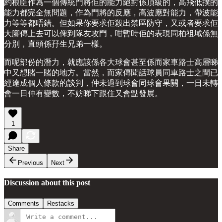
約根臣作為一個傳統門將佢的能力絕對係頂級的，高飛低撲的
能力都完全無問題，作為門將的反應，高波應對能力，帶波能
力等等都唔錯。但如果你要求佢殺出禁區防守，又或者要求佢
大腳傳上去可以俾到隊友攻門，咁暫時佢的表現同柏祖域係無
分別，直頭係孖生兄弟一樣。
而呢部份的潛力，就應該係各大球會甚至係而家車路士高層睇
中又想賭一賭的地方。當然，而家傳聞話球員同車路士之間已
經達成個人條款的談判，仲未過到球會同球會果關，一日未轉
會一日仲有變數，不妨睇下跟住又會點發展。
1
Share
Previous
Next
Discussion about this post
Comments
Restacks