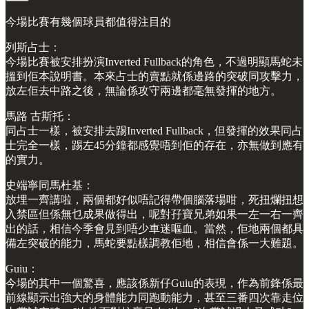
今場比賽有幾個球員都值得注目的
列斯占士：
今場比賽被安排扮演Inverted Fullback的角色，不過明顯馬蛇未
搵到佢本說明書。本來占士的賣點就係邊路的突破同攻擊力，
放左佢去中路之後，無論係攻守兩邊都毫無發揮的地方。
馬路 古斯托：
同占士一樣，被安排去踢Inverted Fullback，但發揮的效果同占
士完全一樣，踢左45分鐘都感覺唔到佢的存在，亦無做到應有
的實力。
史端寧同馬杜基：
放埋一齊講啦，兩個都好似唔記得帶個腦落場咁，死扭爛扭想
入禁區但係無乜成果做得出，呢對孖寶兄弟如果一左一右一齊
出的話，相信今季會見到唔少車迷嘔血。當然，佢地兩個都具
備左突破的能力，馬蛇要點樣調教佢地，相信會係一大難題。
Guiu：
今場的其中一個驚喜，應該係新仔Guiu的表現，作為前鋒係最
前線顯示出強大的身體能力同跑動能力，甚至三番四次靠走位