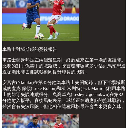
車路士對域斯咸的賽後報告
車路士熱身熱足左兩個幾星期，終於迎來左第一場的友誼賽。
比賽的對手係英甲的域斯咸，睇首發陣容就多少估到馬蛇想透
過呢場比賽去測試戰術同提升球員的狀態。
安宮古(Nkunku)在第35分鐘為車路士先開紀錄，但下半場域斯
咸的盧克 保頓(Luke Bolton)和積 米列特(Jack Marriott)利用車路
士的防守失誤連續得分。烏高卓克(Lesley Ugochukwu)在第82
分鐘射入扳平。賽後馬蛇表示，球隊正在適應佢的控球戰術，
雖然會有失波風險，但他相信這種風格最終會帶來更多入球。