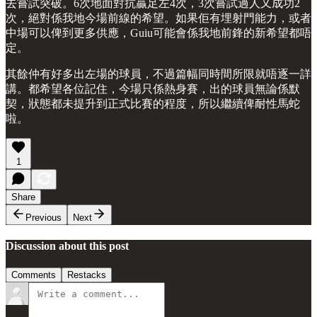
去嘗試突破。6次地面對抗贏足左4次，3次嘗試過人又成功2
次，絕對係我地今場前線的希望。如果佢有埋射門能力，或者
中場可以俾到更多供應，Guiu可能會係我地前鋒的新希望都唔
定。
其餘仲有好多出左場的球員，不過篇幅同時間所限就唔逐一詳
講。都希望各位記住，今場只係熱身賽，出的球員無論係默
契，狀態都未提升到正式比賽的程度，所以繼續俾耐性馬蛇
啦。
1
Share
Previous
Next
Discussion about this post
Comments
Restacks