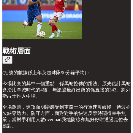
戰術層面
(括號的數據係上年英超球隊90分鐘平均)：
今場比賽的其中一個重點，係馬蛇控傳的踢法。原先估計馬蛇
會沿用李城時代的4後，無諗過最終出黎的係直接的343。將列
斯占士推入中場。
全場踢落，進攻面明顯感受到車路士的行軍速度緩慢，傳波亦
欠缺穿透力。防守方面，面對對手的快速反擊時顯得束手無
策，當對手利用人數overload我地防線亦無好好咁透過走位去
應對。