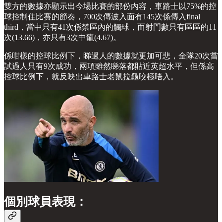
雙方的數據亦顯示出今場比賽的部份內容，車路士以75%的控
球控制住比賽的節奏，700次傳波入面有145次係傳入final
third，當中只有41次係禁區內的觸球，而射門數只有區區的11
次(13.66)，亦只有3次中龍(4.67)。
係咁樣的控球比例下，睇過人的數據就更加可悲，全隊20次嘗
試過人只有9次成功，兩項雖然睇落都貼近英超水平，但係高
控球比例下，就反映出車路士老鼠拉龜咬極唔入。
個別球員表現：