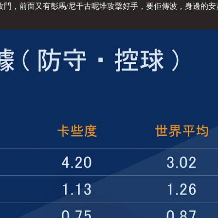
攻門，前面又有彭馬/尼干古呢堆攻擊好手，要佢傳波，身邊的安