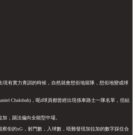
出現有實力青訓的時候，自然就會想佢地留隊，想佢地變成球
拜(Nathaniel Chalobah)，呢d球員都曾經出現係車路士一隊名單，但結
拉加，踢法偏向全能型中場。
察佢的xG，射門數，入球數，唔難發現加拉加的數字踩住合