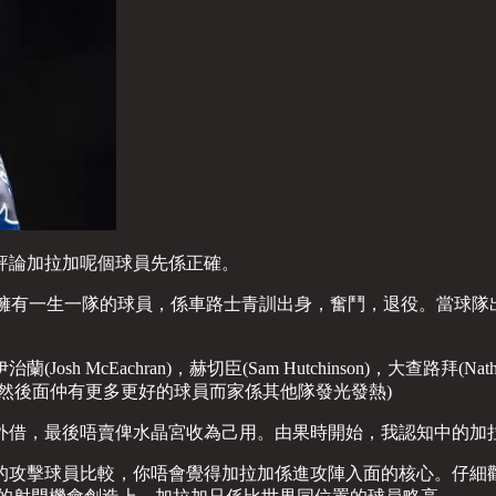
評論加拉加呢個球員先係正確。
會擁有一生一隊的球員，係車路士青訓出身，奮鬥，退役。當球隊
麥伊治蘭(Josh McEachran)，赫切臣(Sam Hutchinson)，大查路
然後面仲有更多更好的球員而家係其他隊發光發熱)
外借，最後唔賣俾水晶宮收為己用。由果時開始，我認知中的加
的攻擊球員比較，你唔會覺得加拉加係進攻陣入面的核心。仔細觀