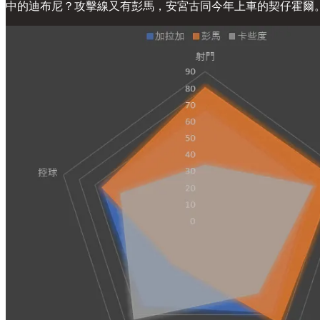
中的迪布尼？攻擊線又有彭馬，安宮古同今年上車的契仔霍爾