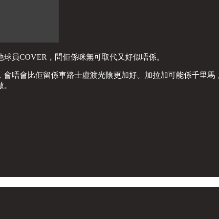
球員COVER，問佢係咪無可取代又好似唔係。
，會唔會比佢留係車路士虛渡光陰更加好。加拉加可能係千里馬
做。