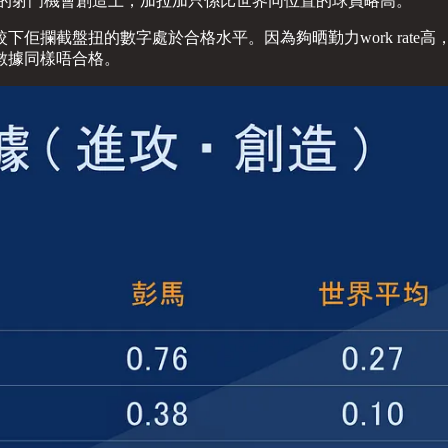
波的射門機會創造上，加拉加只係比世界同位置的球員略高。
佢攔截盤扭的數字處於合格水平。因為夠晒勤力work rate高
數據同樣唔合格。