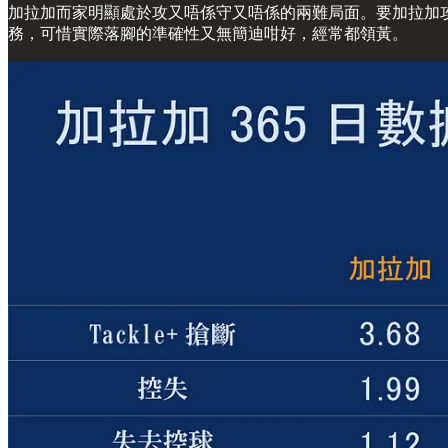
加拉加而家明顯處於攻又唔係守又唔係的兩難局面。要加拉加
務，可惜實際落腳的準確性又無簡迪咁好，經常都領黃。