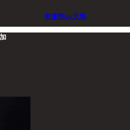
車迷狗up天地
加