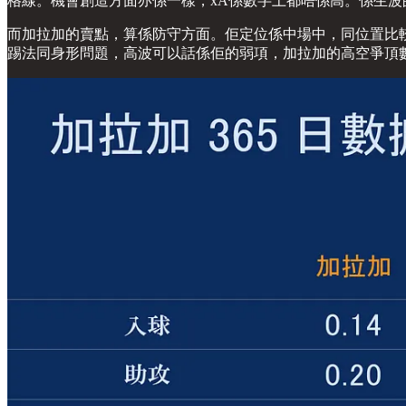
格線。機會創造方面亦係一樣，xA係數字上都唔係高。係生
而加拉加的賣點，算係防守方面。佢定位係中場中，同位置比較下
踢法同身形問題，高波可以話係佢的弱項，加拉加的高空爭頂