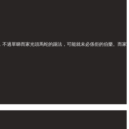
，不過單睇而家光頭馬蛇的踢法，可能就未必係佢的伯樂。而家