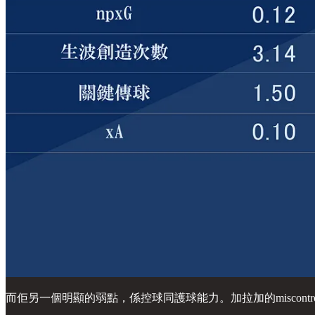
而佢另一個明顯的弱點，係控球同護球能力。加拉加的misco