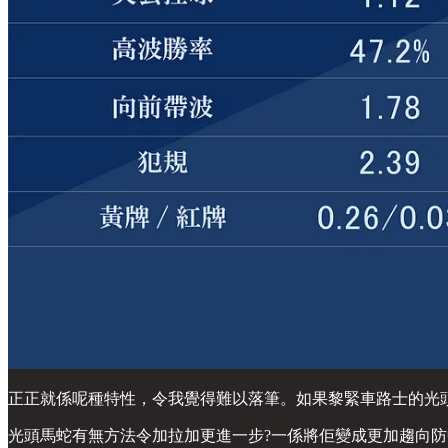
正正就係呢種特性，令我覺得難以落筆。如果黎緊車路士的光
光頭馬蛇有無方法令加拉加更進一步?一係將佢變成更加趨向