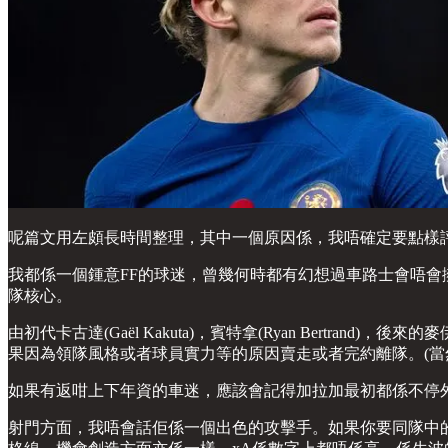
呢篇文用左頗長時間整理，其中一個原因係，我唔確定要點樣
我都係一個鍾意FF的球迷，曾幾何時都有幻想過車路士會唔
隊核心。
由初代卡古達(Gaël Kakuta)，賓特拿(Ryan Bertrand)，後來的
果因為領隊風格或者球員實力等的原因賣走或者完約離隊。(當
如果有返咁上下年資的車迷，應該會記得加拉加最初都係不停
射門方面，我唔會話佢係一個出色的攻擊手。如果你要同隊中