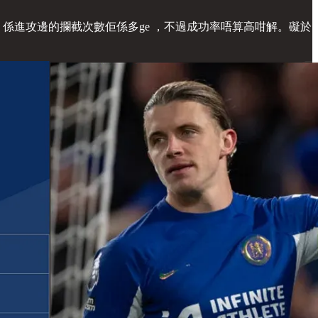
，係進攻邊的攔截次數佢係多ge ，不過成功率唔算高咁解。礙於