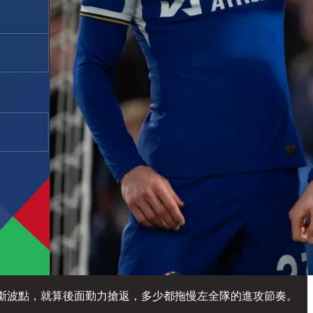
變成斷波點，就算後面勤力搶返，多少都拖慢左全隊的進攻節奏。