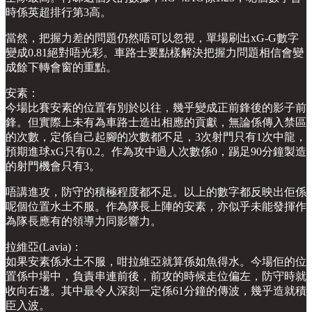
時係英超排行第3高。
當然，把握力差的問題仍然唔可以忽視，單場刷出xG-G數字
變成0.81絕對唔光彩。車路士要點樣解決把握力問題相信會變
成餘下轉會窗的重點。
安素：
今場比賽安素的位置有別於以往，幾乎變成正前鋒後的影子前
鋒。但實際上未有為車路士造出相應的貢獻，無論係傳入禁區
的次數，定係自己起腳的次數都不足，3次射門只有1次中龍，
預期進球xG只有0.2。作為攻中過人次數係0，踢足90分鐘製造
的射門機會只有3。
唔講進攻，防守的積極程度都不足。以上的數字都反映出佢係
呢個位置水土不服。作為隊長上陣的安素，亦似乎未能發揮作
為隊長應有的領導力同影響力。
拉維亞(Lavia)：
如果安素係水土不服，咁拉維亞就算係如魚得水。今場佢的位
置係中場中，負責串連前後，前攻的時候走位偏左，防守時就
收向右邊。其中最令人深刻一定係61分鐘的傳波，幾乎造就積
臣入波。