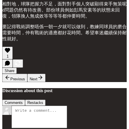
相對地，球隊把握力不足，面對對手個人突破顯得束手無策呢
d問題仍然有待改善。部份球員例如彭馬安素等的狀態未回
復，領隊換人無成效等等等等都仲要時間。
要記得戰術調整唔係一朝一夕就可以做到，教練同球員的磨合
需要時間，仲有戰術的適應都好花時間。希望車迷繼續保持耐
性就好。
1
Share
Previous
Next
Discussion about this post
Comments
Restacks