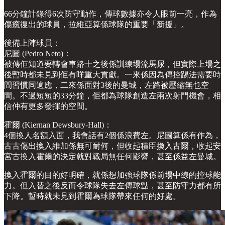
66分鐘計錄得6次防守動作，傳球數據亦令人眼前一亮，作為
傷癒復出的球員，拉維亞算係球隊的重要「新援」。
後備上陣球員：
尼圖 (Pedro Neto)：
被傳佢知道要轉會車路士之後係訓練場流馬尿，但實際上場之
後暫時都未見到佢有咩重大貢獻。一來係因為傳控踢法需要時
間習慣同適應，二來係面對3後的曼城，左路被壓縮無乜空
間。不過短短的33分鐘，佢都為球隊創造左兩次射門機會，相
信仲有更多發揮的空間。
霍爾 (Kiernan Dewsbury-Hall)：
4個換人名額入面，我會話有2個係浪費左。尼圖算係有作為，
古古傷出換入維加係無可耐何，但收起積臣換入古爾，收起安
宮古換入霍爾的決定就對戰局無任何影響，甚至係益左曼城。
換入霍爾的目的好明確，就係想加強球隊係前場中線的控球能
力。但入替之後反而令球隊失去左傳球點，甚至防守力都有所
下降。暫時就未見到霍爾為球隊帶來任何的好處。