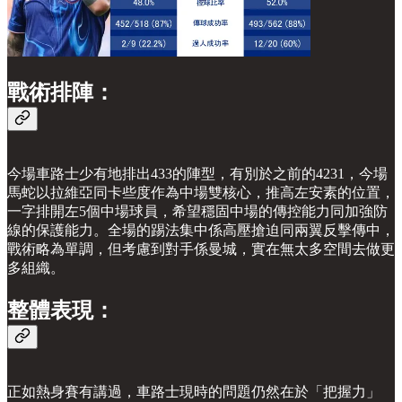
戰術排陣：
今場車路士少有地排出433的陣型，有別於之前的4231，今場
馬蛇以拉維亞同卡些度作為中場雙核心，推高左安素的位置，
一字排開左5個中場球員，希望穩固中場的傳控能力同加強防
線的保護能力。全場的踢法集中係高壓搶迫同兩翼反擊傳中，
戰術略為單調，但考慮到對手係曼城，實在無太多空間去做更
多組織。
整體表現：
正如熱身賽有講過，車路士現時的問題仍然在於「把握力」