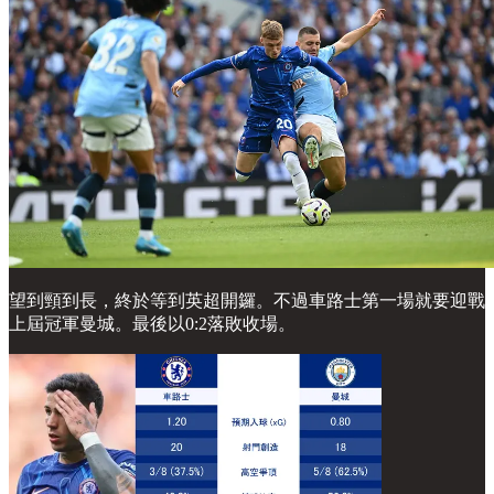
望到頸到長，終於等到英超開鑼。不過車路士第一場就要迎戰
上屆冠軍曼城。最後以0:2落敗收場。