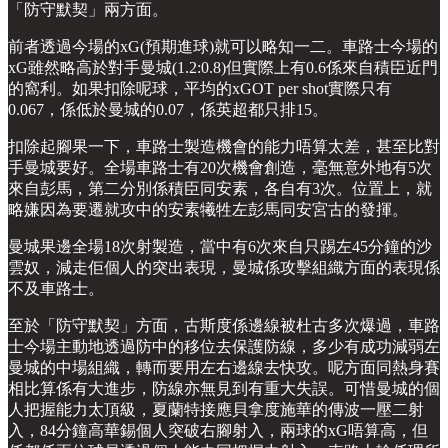
「防守默契」兩方面。
前者透過今場的xG(預期進球)就可以略知一二。車路士今場的
xG雖然略高於對手曼城(1.2:0.8)但實際上有0.6係來自積臣近門
的窩利。如果扣除呢球，平均的xGOT per shot實際只有
0.067，係低於曼城的0.07，係英超都只排15。
扣除起腳果一下，車路士製造機會的能力唔算太差，甚至比對
手曼城要好。全場車路士有20次機會創造，毫無意外地有5次
來自彭馬，第二分別係積臣同安素，各自有3次。位置上，就
略嫌因為要遷就攻中的安素犧牲左彭馬同安宮古的發揮。
曼城果邊全場18次射製造，當中有6次來自只踢左45分鐘的沙
雲奴，減走佢個人的突出表現，曼城係攻擊組織方面的表現係
不及車路士。
至於「防守默契」方面，古斯度係邊線被杜古多次爆過，車路
士今場主動地透過防中的移位去保護防線，多少有成功減弱左
曼城的中場組織，轉而要用左右邊線去快攻。呢方面同熱身賽
相比算係有大進步，防線亦無見到有重大失誤。可惜曼城的個
人把握能力太頂級，夏蘭特接應貝拿度施華的傳波一壓二射
入，84分鐘高華錫個人突破右腳射入，兩球的xG唔算高，但