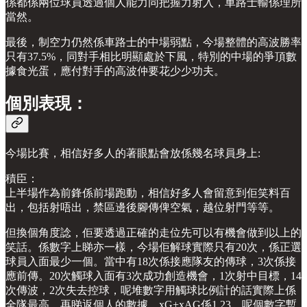
係都係兩位球員透過個人能力同把握力射入，車路士輸係理所
當然。
最後，制空力仍然係車路士的中場弱點，今場整體的高波勝率
只有37.5%，同對手相比明顯處於下風，特別的中場的爭頂數
據食光蛋，應付對手的高波仲要花少少功夫。
個別表現：
今場比賽，相信好多人的著眼點會放係幾名球員身上:
積臣：
上半場作為前鋒係前場跑動，相信好多人會留意到佢笑料百
出，包括射唔出，禁區邊後腳傳俾空氣，越位射門等等。
但換個角度諗，佢要透過正確的走位先可以有機會做到以上的
笑話。係數字上睇亦一樣，今場佢解球實際只有20次，係正選
球員入面最少一個。當中有18次係接應隊友的傳球，3次係接
應前傳。20次觸球入面有3次成功創造機會，1次射中目標，14
次傳波，2次失去控球，呢堆數字用觸球比例計的話實際上係
全隊最高。再睇返個人的數據，xG+xAG係1.23，呢個數字暫