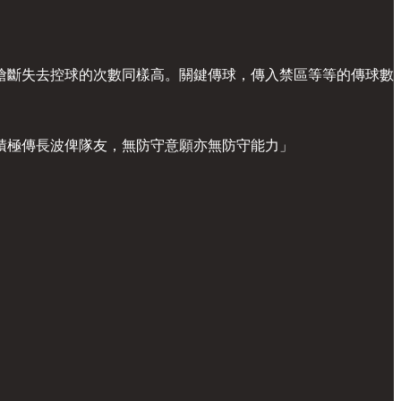
搶斷失去控球的次數同樣高。關鍵傳球，傳入禁區等等的傳球數
積極傳長波俾隊友，無防守意願亦無防守能力」