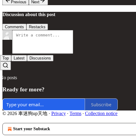
Previous
Next
Discussion about this post
Comments
Restacks
Top
Latest
Discussions
No posts
Ready for more?
Subscribe
© 2026 車迷狗up天地
·
Privacy
∙
Terms
∙
Collection notice
Start your Substack