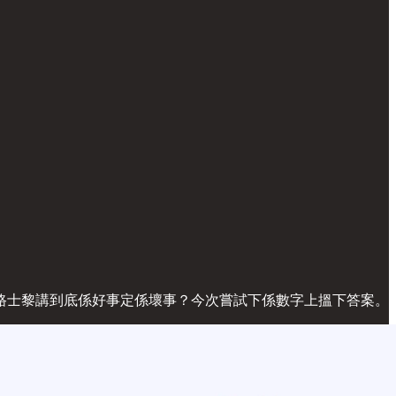
路士黎講到底係好事定係壞事？今次嘗試下係數字上搵下答案。