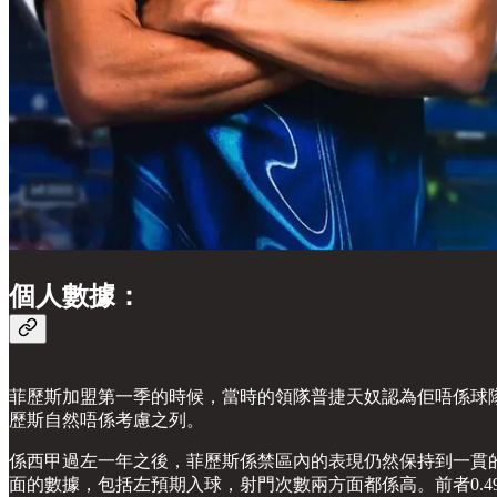
個人數據：
菲歷斯加盟第一季的時候，當時的領隊普捷天奴認為佢唔係球
歷斯自然唔係考慮之列。
係西甲過左一年之後，菲歷斯係禁區內的表現仍然保持到一貫的
面的數據，包括左預期入球，射門次數兩方面都係高。前者0.49 (平均0.2