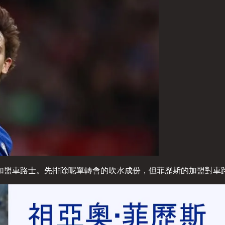
加盟車路士。先排除呢單轉會的吹水成份，但菲歷斯的加盟對車