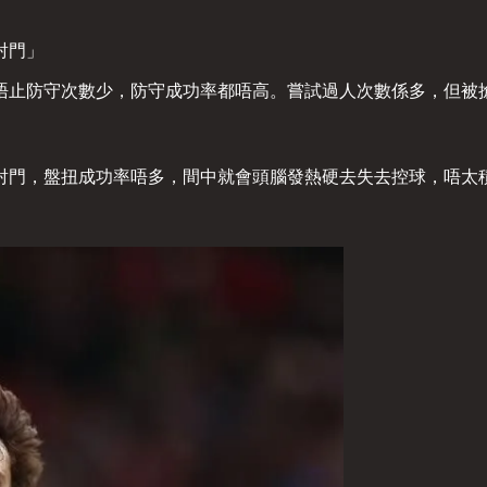
射門」
唔止防守次數少，防守成功率都唔高。嘗試過人次數係多，但被
射門，盤扭成功率唔多，間中就會頭腦發熱硬去失去控球，唔太