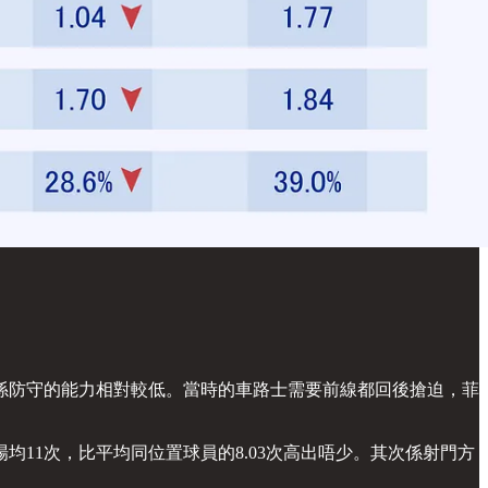
係防守的能力相對較低。當時的車路士需要前線都回後搶迫，菲
11次，比平均同位置球員的8.03次高出唔少。其次係射門方