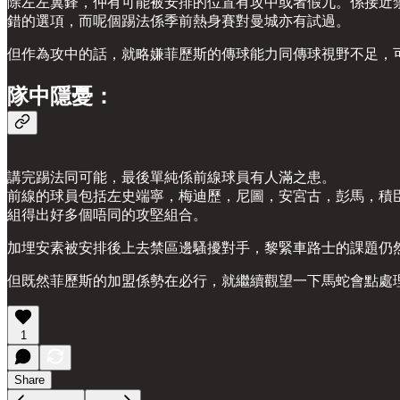
除左左翼鋒，仲有可能被安排的位置有攻中或者假九。係接近
錯的選項，而呢個踢法係季前熱身賽對曼城亦有試過。
但作為攻中的話，就略嫌菲歷斯的傳球能力同傳球視野不足，
隊中隱憂：
講完踢法同可能，最後單純係前線球員有人滿之患。
前線的球員包括左史端寧，梅迪歷，尼圖，安宮古，彭馬，積
組得出好多個唔同的攻堅組合。
加埋安素被安排後上去禁區邊騷擾對手，黎緊車路士的課題仍
但既然菲歷斯的加盟係勢在必行，就繼續觀望一下馬蛇會點處
1
Share