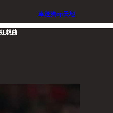
車迷狗up天地
會狂想曲