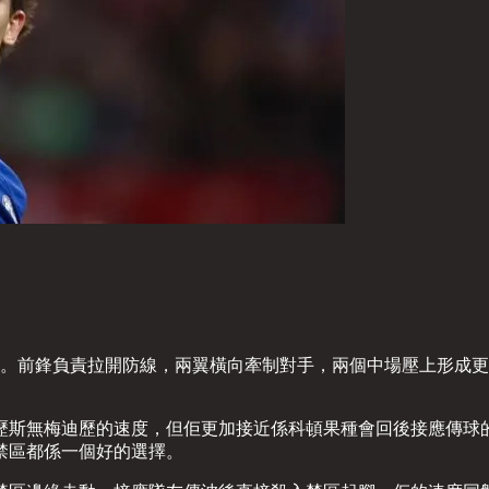
前鋒負責拉開防線，兩翼橫向牽制對手，兩個中場壓上形成更多傳送點
無梅迪歷的速度，但佢更加接近係科頓果種會回後接應傳球的類型。
禁區都係一個好的選擇。