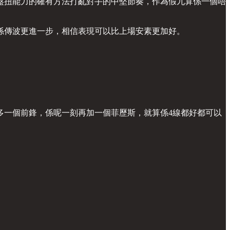
盤扭能力的確有方法打亂對手的中堅節奏，作為假九算係一個唔
係傳波更進一步，相信表現可以比上場安素更加好。
多一個前鋒，係呢一刻再加一個菲歷斯，就算係4線都好都可以