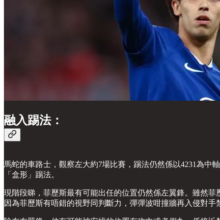
融入踢法：
馬蛇的車路士，觀察左大約7場比賽，踢法仍然係以4231為中軸。
「盒形」踢法。
現階段睇，菲歷斯最有可能出任的位置仍然係左翼鋒。雖然菲歷斯
因為菲歷斯有唔錯的視野同判斷力，彈彈波咁撞牆再入侵對手