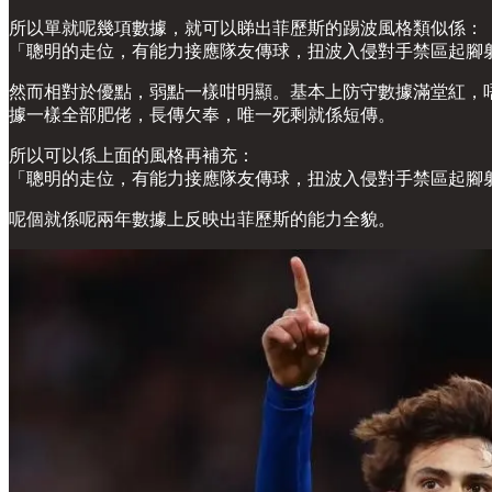
所以單就呢幾項數據，就可以睇出菲歷斯的踢波風格類似係：
「聰明的走位，有能力接應隊友傳球，扭波入侵對手禁區起腳
然而相對於優點，弱點一樣咁明顯。基本上防守數據滿堂紅，
據一樣全部肥佬，長傳欠奉，唯一死剩就係短傳。
所以可以係上面的風格再補充：
「聰明的走位，有能力接應隊友傳球，扭波入侵對手禁區起腳
呢個就係呢兩年數據上反映出菲歷斯的能力全貌。