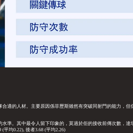
隊合適的人材。主要原因係菲歷斯雖然有突破同射門的能力，但
水準。其中最令人留下印象的，莫過於佢的接收前傳次數，達場均
2), 後者3.68 (平均2.26)