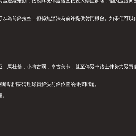
禁區邊緣走動，接應隊友傳波後直接殺入禁區起腳，佢的速度同
可以為前鋒拉空，但係無辦法為前鋒提供射門機會。如果佢可以
臣，馬杜基，小將古爾，卓古美卡，甚至傳緊車路士仲努力緊買
然離唔開要清理球員解決前鋒位置的擁擠問題。
理。