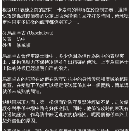
根據U21教練之前的訪問，卡素甸的弱項在於控制節奏，選擇
快攻定係減慢節奏的決定上唔夠謹慎而且花好多時間，傳球穩
定性同更多細微的處理都係弱項之一。
8) 烏高卓古 (Ugochukwu)
位置：防中
外借：修咸頓
烏高卓古會俾車路士睇中，多少係因為佢作為防中的表現突
出，能夠係壓力下保持冷靜並作出精確的傳球。上季為車路士
上陣的時候已經證明自己的潛力。
烏高卓古的強項在於佢在防守對抗中的身體優勢和廣域的範圍
覆蓋。在受壓下仍然可以穩定傳送算係其中一個賣點，簡單講
就係未成熟的簡迪。
缺點同弱項方面，第一樣係面對防守反擊時經驗不足，走位錯
誤令對手係中場中路有好多空間。同時，他係進攻時的表現有
時過於謹慎，作為防中缺乏進攻的積極性。呢兩個都係車路士
想外借佢的原因。