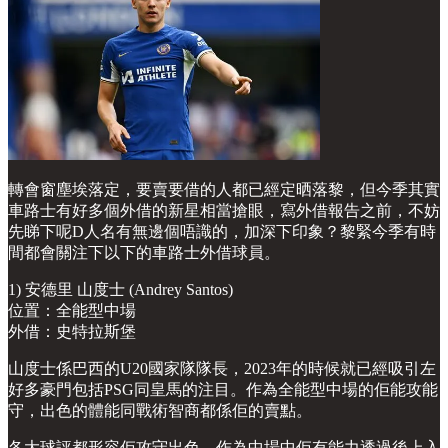
轉會窗塵埃落定，要賣要借的人都已經定晒落黎，但今季其實
車路士有好多個外借的新星相當搶眼，寫外借報告之前，不妨
先睇下呢D人名有無邊個唔識的，加深下印象？黎緊今季有時
間都會關注下以下的車路士外借球員。
1) 安德里 山度士 (Andrey Santos)
位置：全能型中場
外借：史特拉斯堡
山度士係巴西的U20國家隊隊長，2023年的時候就已經吸引左
好多豪門包括PSG同皇馬的注目。作為全能型中場的佢能攻能
守，出色的體能同戰術智商都係佢的賣點。
各大球評都形容佢攻守出色，作為中場中佢有能力透過後上入