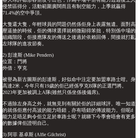
侵禁區得分，活動範圍廣闊而且有制空能力，上季就贏得
71.4%的空中爭頂。
大隻還大隻，年輕球員的問題仍然係佢身上表露無遺。面對高
壓逼搶的時候，佢的傳球選擇就稍微顯得笨拙，特別係中場的
組織階段，佢接應隊友的傳送之後過於依賴回傳，間接就打亂
左球隊的進攻節奏。
2) 彭達斯 (Mike Penders)
位置：門將
外借：亨克
被譽為新古圖斯的彭達斯，好似命中注定要加盟車路士咁。身
高達2米，今年只有19歲的佢已經係亨克B隊的正選門將。
2023年更加被調上A隊(雖然只係坐係後備席)。
不過除左身高之外，就無見到有關於佢的詳細球評。唯一知道
的就係佢應付高波的能力唔錯，亦有唔錯的傳波能力。但呢d
能力足唔足夠令佢立足於車路士呢？就睇下今季會唔會有更多
的數據俾佢證明自己。
3) 阿菲 基卓斯 (Alfie Gilchrist)