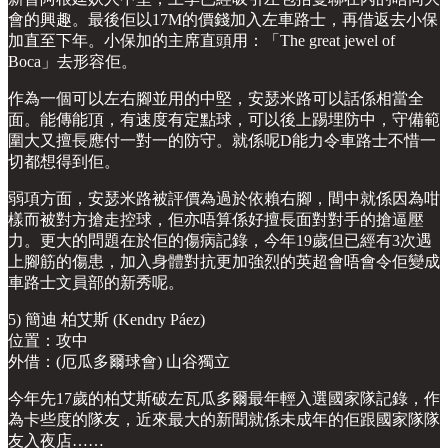
會的興趣。最後佢以17M的價錢加入左車路士，再借返去小保
加直至下年。小保加的主席直頭用：「The great jewel of
Boca」去形容佢。
作為一個可以左右腳並用的中堅，安瑟米路可以話係相當全
面。能傳能頂，有速度有定點球，可以後上踢埋防中，守備範
圍大又擅長應付一對一的防守。就係呢D能力令車路士不惜一
切都想得到佢。
弱項方面，安瑟米路被評價為過於依賴右腳，間中就係因為咁
樣而被對方搶走控球，佢亦唔算係好擅長面對對手的搶逼壓
力。更大的問題在於佢的傷病記錄，今年19歲但已經有3次遇
上腳筋的傷患，加入身體對抗更加強烈的英超會唔會令佢變成
車路士文員部的新秀呢。
5) 簡迪 柏艾斯 (Kendry Páez)
位置：攻中
外借：(厄瓜多爾球會) 山谷獨立
今年先17歲的柏艾斯破左瓦瓜多爾最年輕入選國家隊記錄，作
為卡些度的隊友，近來最大的新聞就係未成年的佢跟國家隊隊
友入夜店……