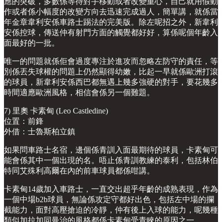
應的突破，多數係等待對手移動或者改變重心，自己就用假動
作或者係小幅度的改變方向去迅速完成過人，簡單講，就係當
年金章韋利安係車路士踢法的完美版。除左呢招之外，新韋利
安係控球，傳送仲有射門方面的觸覺都好好，算係呢個年齡入
面最好的一批。
唯一的問題就係佢會過度專注於進攻而忽略左防守的責任，等
別係丟失球權的問題上仍然顯得幼嫩，比起一早就係歐洲打滾
的球員，新韋利安係西巴都無遇上幾多強硬的對手，要花幾多
時間適應歐洲風格，相信會係另一個難題。
7) 里奧 卡素甸 (Leo Castledine)
位置：前鋒
外借：士魯斯柏立鎮
如果問車路士名宿，邊個係青訓入面最期待的球員，卡素甸可
能會係其中一個出現的名。唔止係青訓教練的泰利，包括林伯
特同艾殊利高爾在內的前車球員都係咁講。
卡素甸14歲加入車路士，一直交出超乎年齡的成熟表現，作為
一個中場b2b球員，無論係攻定守都好出色，包括左中場的攔
截能力，面對高壓搶迫的冷靜，仲有後上入球的能力，呢幾種
類似加拉加同曼治的風格都係卡素甸受青睞的原因之一。