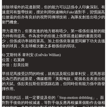
排除球場外的花邊新聞，佢的能力可以話係令人印象深刻。有
速度同有盤帶技術，擅於利用快速轉向Fake過對手，習慣踢高
位搶逼的佢亦有良好的視野同傳球技術，為隊友創造出唔少的
射門機會。
潛力還潛力，佢要改進的地方都有唔少。第一樣係佢遠射的能
力仲有待提高。作為攻中的佢後上係禁區邊起腳的畫面見唔
少，但係成功率就唔算高。加上佢係依靠速度同腳下功夫去搵
食的球員，失去球權次數之多都係佢的弱項。
6) 艾斯特禾 韋利安 (Estêvão Willian)
位置：右翼鋒
外借：彭美拉斯
早排尼馬接受訪問的時候，就有談及呢位新韋利安，尼馬形容
佢為巴西的超新星，傳媒都用「美斯甸奴」呢個名去表達出佢
的天賦。係彭美拉斯佢習慣踢右路，但同時佢有能力係中路發
揮作用。
要寫佢的話，就一定要提及佢的「Stop-motion dribbling」。面
對對手後衛的時候減速，等對手做反應再根據果個動作去做相