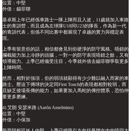
位置：中堅
外借：錫菲聯
基卓斯上年已經係車路士一隊上陣而且入波，11歲就加入車路
士的青訓營，而且成為左球隊U18同U23的隊長，作為新一代
的青訓代表，佢係不同比賽中都展現了卓越的實力與穩定表
現。
上季有留意佢的話，相信都會見到佢硬淨的防守風格。唔錯的
攔截能力加上冷靜的頭腦，一對一的防守表現唔錯之餘，又有
領導能力。上季已經備受注目，今季就外借去錫菲聯爭取更多
上陣時間。
然而，相對於強項，佢的弱項就顯得有少少難以融入而家的車
路士。壓迫下傳球的決定同First Touch的表現都相對較弱，而
且缺乏後場長傳的能力，如果要加入馬蛇的傳控體系，恐怕仲
要更多磨練。
4) 艾朗 安瑟米路 (Aarón Anselmino)
位置：中堅
外借：小保加
新晉阿根廷妖人中堅，上季已經吸引左包括曼聯在內的唔同大