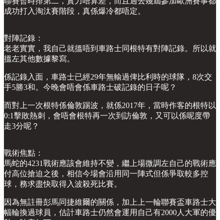
聯賽暫時排第二，實力唔算差，而且過去幾屆參加歐洲賽事都
成功打入淘汰賽階段，真係爆冷都唔定。
對陣記錄：
老老實實，我自己就搵唔到車路士同根特有對陣記錄。所以就
搵左其他數據黎寫。
係記錄入面，車路士已經29年無輸過俾比利時的球隊，8次交
手5勝3和。今晚會唔會係車路士破記錄的日子呢？
而對上一次根特係倫敦踢波，就係2017年，當時作客的根特以
0:1擊敗熱刺，會唔會根特再一次到訪倫敦，又可以係呢度帶
走3分呢？
戰術焦點：
馬蛇的4231戰術應該會維持不變，繼上場微調左自己的戰術應
付高位搶迫之後，相信今場會沿用同一陣式但係爭取較多控
球，務求盡快取得入波殺死比賽。
因為無註冊彭馬同捷維爾的關係，加上上一輪聯賽盃車路士大
幅輪換過球員，估計車路士仍然會運用自己有2000人大軍的優