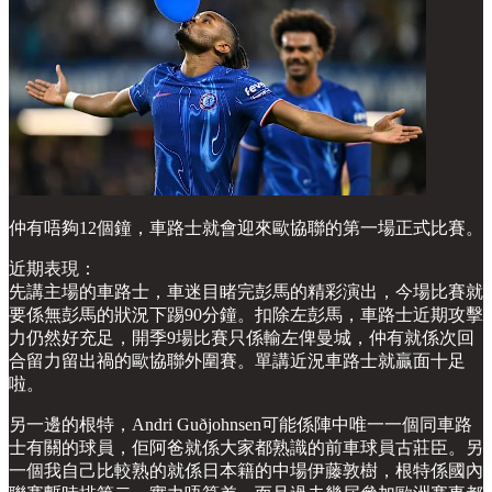
仲有唔夠12個鐘，車路士就會迎來歐協聯的第一場正式比賽。
近期表現：
先講主場的車路士，車迷目睹完彭馬的精彩演出，今場比賽就
要係無彭馬的狀況下踢90分鐘。扣除左彭馬，車路士近期攻擊
力仍然好充足，開季9場比賽只係輸左俾曼城，仲有就係次回
合留力留出禍的歐協聯外圍賽。單講近況車路士就贏面十足
啦。
另一邊的根特，Andri Guðjohnsen可能係陣中唯一一個同車路
士有關的球員，佢阿爸就係大家都熟識的前車球員古莊臣。另
一個我自己比較熟的就係日本籍的中場伊藤敦樹，根特係國內