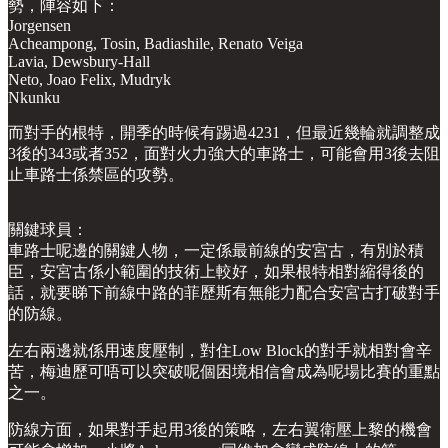
勢，陣容如下：
Jorgensen
Acheampong, Tosin, Badiashile, Renato Veiga
Lavia, Dewsbury-Hall
Neto, Joao Felix, Mudryk
Nkunku
而對手的根特，開季的時候有踢過4231，但最近幾輪就調整成
3後的343或者352，面對火力強大的車路士，可能會用3後去阻
止車路士係禁區的攻勢。
關鍵球員：
車路士呢邊的關鍵人物，一定係最前線的安宮古，有別於積
臣，安宮古係小範圍的技術上較好，如果根特相對縮得後的
話，就要睇下前線中路的菲歷斯有無能力配合安宮古打破對手
的防線。
左右兩邊就係用速度壓制，對住Low Block的對手就相對會辛
苦，梅迪歷可唔可以突破呢個困境相信會成為呢場比賽的重點
之一。
防線方面，如果對手起用3後的策略，左右翼衛壓上黎的機會