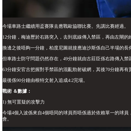
今場車路士繼續用盃賽隊去應戰歐協聯比賽。先講比賽經過。
12分鐘，梅迪歷於右路突入，去到底線傳入禁區，再由左閘的維
換邊之後唔夠一分鐘，柏度尼圖就接應迪沙斯係自己半場的長
但車路士防守問題仍然存在，49分鐘就由古莊臣係右路傳入禁區
63分鐘安官古把握對手禁區的混亂勁射破網，其後70分鐘再有賀
最後係90分鐘由根特文射入追成4:2完場。
戰術 ＆數據：
1) 無可置疑的攻擊力
今場4個入波係來自4個唔同的球員而唔係過於依賴單一的球員
會。