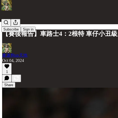
Subscribe
Sign in
【賽後報告】車路士4：2根特 車仔小丑
車迷狗up天地
Oct 04, 2024
1
Share