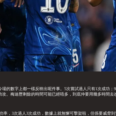
場的數字上都一樣反映出呢件事。5次嘗試過人只有1次成功；
助攻。梅迪歷剩餘的時間可能已經唔多，到底仲要用幾多時間去
球成功率，3次過人3次成功，數據上就無懈可擊架啦，但係要威脅