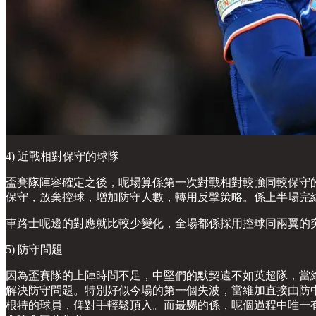
4) 近戰相對保守的球隊
盃賽隊陣容確定之後，呢場算係第一次對戰相對較強同較保守
保守，放棄控球，增加防守人數，轉用反擊策略。係上半場完
車路士呢邊的對應就比較少變化，全場都係採用控球同兩翼的
5) 防守問題
因為盃賽隊的上陣時間不足，中堅們的默契遠不如英超隊，當
解決防守問題。特別好似今場的第一個失波，當維加直接由防
根特的球員，俾對手輕鬆頂入。而最嬲的係，呢個過程中唯一