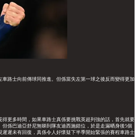
左車路士向前傳球同推進。但係當失左第一球之後反而變得更加
花得更多時間，如果車路士真係要挑戰英超列強的話，首先就要
。但係巴迪亞舒尼無睇到隊友迪西施錯位，於是走漏晒身後5個
現遲遲未有回復，真係令人好懷疑下半季開始緊張的賽程車路士