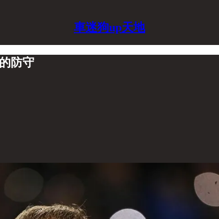
車迷狗up天地
級的防守