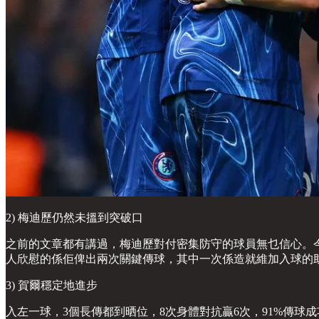
2) 梅迪歷仍然未搵到突破口
之前的文章都有講過，梅迪歷對付密集防守的球員無乜信心。今
人欣慰的係佢俾出兩次關鍵傳球，其中一次係造就維加入球的
3) 賀爾穩定地進步
入左一球，3個長傳都到晒位，8次身體對抗贏6次，91%傳