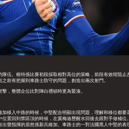
的隊伍。根特係比賽初段採取相對高位的策略，前段有效咁阻止
結之前有把握到車路士防守的問題，創造出兩次射門。
突擊，整體企位比對陣白禮頓時更為緊湊。
維加移入中路的時候，中堅配合明顯出現問題，理解和移位都要
中位置回到禁區頂的時候，左翼梅迪歷醒水回後去跟對手做補位
有出聲指揮的居然係新兵維加。車路士的一對法國黑人中堅的表