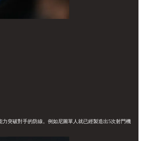
能力突破對手的防線。例如尼圖單人就已經製造出5次射門機