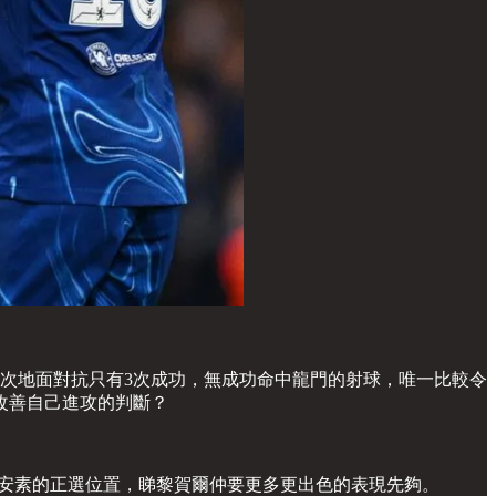
9次地面對抗只有3次成功，無成功命中龍門的射球，唯一比較令
改善自己進攻的判斷？
到安素的正選位置，睇黎賀爾仲要更多更出色的表現先夠。