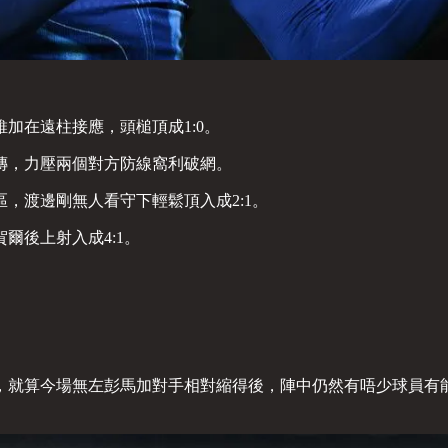
加在遠柱接應，頭槌頂成1:0。
傳，力壓兩個對方防線窩利破網。
，渡邊剛無人看守下輕鬆頂入成2:1。
爾後上射入成4:1。
，就算今場無左彭馬加對手相對縮得後，陣中仍然有唔少球員有