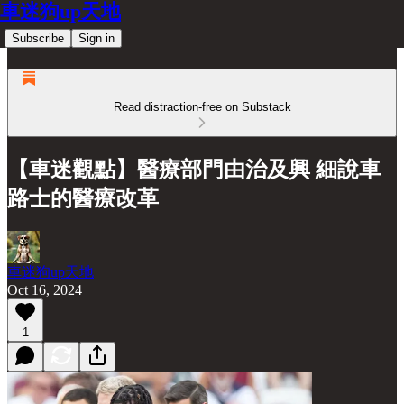
車迷狗up天地
Subscribe
Sign in
Read distraction-free on Substack
【車迷觀點】醫療部門由治及興 細說車
路士的醫療改革
車迷狗up天地
Oct 16, 2024
1