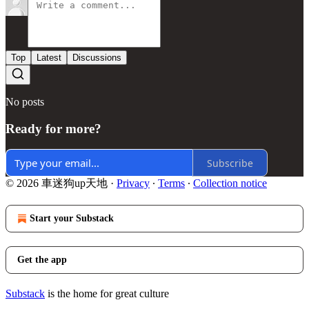
Top
Latest
Discussions
No posts
Ready for more?
Subscribe
© 2026 車迷狗up天地
·
Privacy
∙
Terms
∙
Collection notice
Start your Substack
Get the app
Substack
is the home for great culture