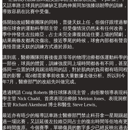
又話車路士球員的訓練缺乏肌肉伸展同加強膝頭韌帶的訓練，
導致容易在比賽中受傷。
係開始改組醫療團隊的同時，普捷天奴上任，佢個仔跟埋過黎
擔任球會的運動科學部主管，但受傷情況仍然未有任何改善，
季中仲發生左拉維亞，占士未完全康復就迫住要上場的鬧劇，
結果兩條友都再次傷出。接近季尾的時候，球會內部都有聲音
責怪普捷天奴的訓練方式過於原始。
講到底，醫療團隊同賽後復原等等的物理治療都係運動科學的
一部份，球員的體質，訓練強度同上場時間都各有不同，甚至
係同一位置的球員踢法唔同的話，對於肌肉的負荷都有唔同程
度的影響，呢d都需要事前收集大量數據去做分析。所以到今
年7月，醫療部門的改組先叫做完成。
透過聘請 Craig Roberts 擔任球隊表現主管，由佢黎領導表現科
學主管 Nick Chadd、首席表現治療師 Meirion Jones、表現洞察
主管 Richard Akenhead 博士和醫生 Steve Lewis。
最近亦有唔少的報導話車路士醫療部門禁止科芬拿一星期踢超
過一場比賽，又話延後左拉維亞同占士的復出時間等佢地有更
多時間復原。今個賽季，單睇傷員的數字多少已經反映出過去