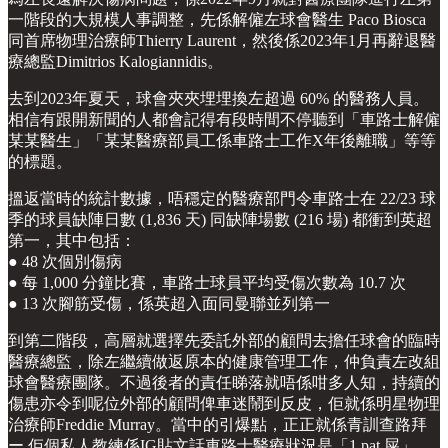
一階段的大規模人事調整，先係解僱左球會醫生 Paco Biosca
同首席物理治療師Thierry Laurent，然後係2023年1月再辭退醫
療總監Dimitrios Kalogiannidis。
去到2023年夏天，球會夾夾埋埋換左超過 60% 的醫務人員。
相信有跟開新聞的人都會記得有段時間不停聽到「車路士解僱
某某醫生」「某某醫療部員工係車路士工作X年後離職」等等
的標題。
搵返當時的統計數據，唔穩定的醫療部門令車路士在 22/23 球
季的球員缺陣日數 (1,836 天) 同缺陣場數 (216 場) 都衝到英超
第一，其中包括：
● 48 次個別傷病
● 每 1,000 分鐘比賽，車路士球員平均受傷次數為 10.7 次
● 13 次腳筋受傷，係英超入面同曼聯並列第一
到第二階段，高層就選擇先委託外部的顧問去擔任球會的臨時
醫療總監，除左繼續做返原本的健康管理工作，仲負責左改組
球會醫療團隊。不過後者的責任睇落就唔係咁多人知，持續的
傷患亦令到呢位外部的顧問俾車迷鬧到反皮，佢就係明星物理
治療師Freddie Murray。當中的引爆點，正正就係青訓查路拜
ー 佢個私人教練係IG貼文話車路士醫療狀況是「1 pat 屎」，