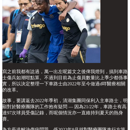
寫之前我都有諗過，萬一出左呢篇文之後俾我燈到，搞到車路
士傷兵如潮咁點算。不過到目前為止傷員數量比上季少都係事
實，所以決定整理一下車路士由2022年至今做過d咩醫療相關
的改革。
故事，要講返去2022年季初，清湖集團同保利入主車路士，明
顯對於醫療團隊的工作抱有疑問 — 因為21/22年，車路士有高
達97次球員受傷記錄，而呢個情況亦一直維持到夏天的熱身
賽。
為左長遠解決傷病問題，係2022年9月就對醫療團隊進行左第