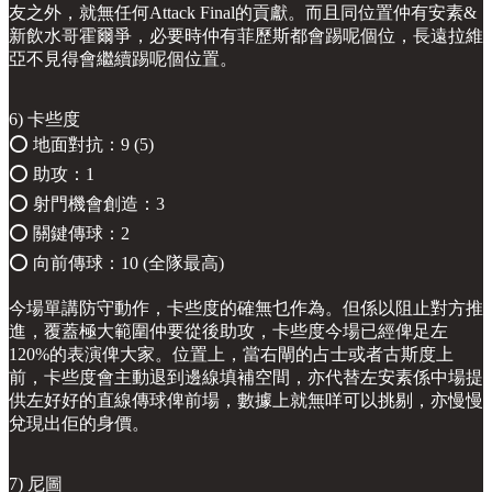
友之外，就無任何Attack Final的貢獻。而且同位置仲有安素&
新飲水哥霍爾爭，必要時仲有菲歷斯都會踢呢個位，長遠拉維
亞不見得會繼續踢呢個位置。
6) 卡些度
⭕️ 地面對抗：9 (5)
⭕️ 助攻：1
⭕️ 射門機會創造：3
⭕️ 關鍵傳球：2
⭕️ 向前傳球：10 (全隊最高)
今場單講防守動作，卡些度的確無乜作為。但係以阻止對方推
進，覆蓋極大範圍仲要從後助攻，卡些度今場已經俾足左
120%的表演俾大家。位置上，當右閘的占士或者古斯度上
前，卡些度會主動退到邊線填補空間，亦代替左安素係中場提
供左好好的直線傳球俾前場，數據上就無咩可以挑剔，亦慢慢
兌現出佢的身價。
7) 尼圖