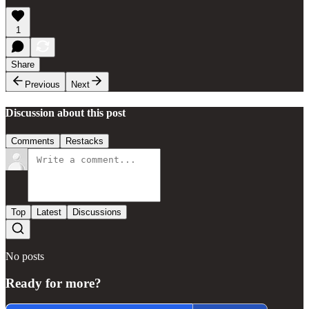
1
Share
Previous
Next
Discussion about this post
Comments
Restacks
Top
Latest
Discussions
No posts
Ready for more?