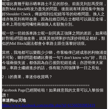
呢場比賽幾乎顯示晒車路士不足的部份。前面見到彭馬受限，
面對Mid Block時攻力盡失的問題。後面就有球員唔集中無做
好Shoulder Check，傳波唔到位犯錯等等的幼稚問題。換人之
後亦無見到有咩改善，因為拉維亞同占士都唔可以踢足全場，
基本上用佢地同犧牲兩個換人名額無分別。
呢一切一切就係車路士呢一刻同真正強隊之間的差距，如果唔
針對呢d問題做改善，就算其他球隊抄功課抄得唔足都好，類
似的Mid Block踢法都會令車路士跟住落黎好頭痕。
當然，我地都可以樂觀少少睇，作客輸俾已經成形的利物浦並
不可恥，睇到問題都總比賽後一句"I don't know why"好，而且
今場兩個失波，都係因為自己後防犯錯造成；亦證明俾大家
睇，車路士繼續進步的話，係有能力同強隊爭一日之長短。
2：1的賽果，車迷你收貨嗎？
========================================
Facebook Page已經開咗啦！如果鍾意我的文章可以入黎按個
讚！
車迷狗up天地
https://www.facebook.com/profile.php?id=61566593983419