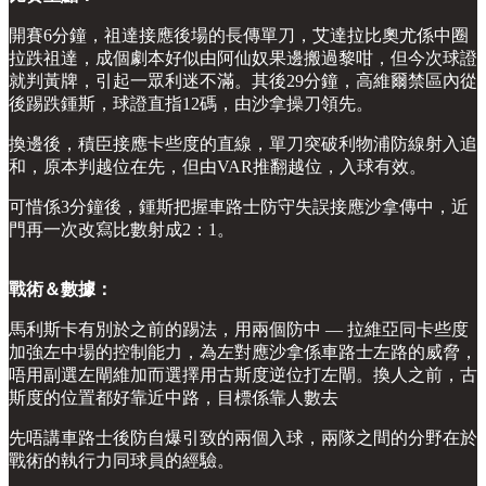
開賽6分鐘，祖達接應後場的長傳單刀，艾達拉比奧尤係中圈
拉跌祖達，成個劇本好似由阿仙奴果邊搬過黎咁，但今次球證
就判黃牌，引起一眾利迷不滿。其後29分鐘，高維爾禁區內從
後踢跌鍾斯，球證直指12碼，由沙拿操刀領先。
換邊後，積臣接應卡些度的直線，單刀突破利物浦防線射入追
和，原本判越位在先，但由VAR推翻越位，入球有效。
可惜係3分鐘後，鍾斯把握車路士防守失誤接應沙拿傳中，近
門再一次改寫比數射成2：1。
戰術＆數據：
馬利斯卡有別於之前的踢法，用兩個防中 — 拉維亞同卡些度
加強左中場的控制能力，為左對應沙拿係車路士左路的威脅，
唔用副選左閘維加而選擇用古斯度逆位打左閘。換人之前，古
斯度的位置都好靠近中路，目標係靠人數去
先唔講車路士後防自爆引致的兩個入球，兩隊之間的分野在於
戰術的執行力同球員的經驗。