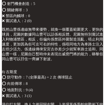
⭕️ 射門機會創造：5
⭕️ 關鍵傳球：3
❌ 禁區內觸球：0
❌ 嘗試過人：2 (0)
既然山曹係邊線無帶來優勢，就換一個覆蓋範圍更大，更快的
球員，尼圖的數據同山曹可以話係相反體。尼圖無特別嘗試進
入利物浦禁區，相反，佢偏向係禁區外圍製造混亂，唔止利用
速度，更加因為佢可左可右的特性，係唔同地方為車路士注入
左些少活力。係邊線傳俾安宮古亦差少少就幫車路士追和。同
山曹一樣，尼圖自己暫時仲未表現出威脅門將的能力，睇黎佢
同山曹可以孖住一齊練下射波。
8) 古斯度
⭕️ 防守動作：7 (全隊最高) + 2 次 傳球阻止
⭕️ 向前傳球：8
⭕️ 地面對抗：9 (4)
❌ 嘗試過人：3 (1)
逆位打左閘，換人之後回歸右閘。上半場算係馬蛇的戰術下的