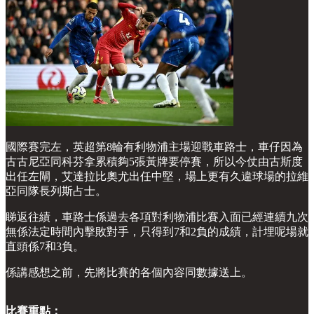
國際賽完左，英超第8輪有利物浦主場迎戰車路士，車仔因為
古古尼亞同科芬拿累積夠5張黃牌要停賽，所以今仗由古斯度
出任左閘，艾達拉比奧尤出任中堅，場上更有久違球場的拉維
亞同隊長列斯占士。
睇返往績，車路士係過去各項對利物浦比賽入面已經連續九次
無係法定時間內擊敗對手，只得到7和2負的成績，計埋呢場就
直頭係7和3負。
係講感想之前，先將比賽的各個內容同數據送上。
比賽重點：