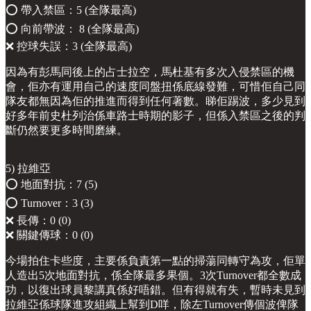
⭕️ 帶入禁區：5 (全隊最高)
⭕️ 向前帶波： 8 (全隊最高)
❌ 控球失誤：3 (全隊最高)
因為有彭馬同後上的占士拉空，馬杜基有多次入侵禁區的機
會，佢亦有運用自己的速度同盤扭係底線發難，可惜佢自己同
隊友都無因為佢的推進而得到任何著數。睇佢踢波，多少見到
好多年前史杜列治係車路士時期的影子，但係入禁區之後的判
斷仍然要更多時間磨練。
5) 拉維亞
⭕️ 地面對抗：7 (5)
⭕️ Turnover：3 (3)
❌ 長傳：0 (0)
❌ 關鍵傳球：0 (0)
今場拍住卡些度，主要係負責第一點的掃蕩同轉守為攻，佢單
人造出5次地面對抗，係全隊最多果個。3次Turnover都全數成
功，以復出球員黎講真係好唔錯。但有得就有失，暫時未見到
拉維亞係球隊進攻組織上幫到D咩，除左Turnover傳個波俾隊