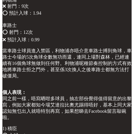
❌ 射門：9次
⭕️ 預計入球：1.94
車路士
⭕️ 射門：12次
❌ 預計入球：0.99
當車路士球員進入禁區，利物浦亦唔介意車路士搏到角球，車
路士今場的5次角球全數無功而還，連同上場對森林，已經連
續有16個角球無做到任何野。利物浦呢種節奏控制的方式有效
地將車路士拒之門外，甚至係3次換人之後車路士都無方法打
破僵局。
個人表現：
同之前一樣，唔寫晒咁多球員，抽左部份覺得值得留意的出黎
寫，例如大家都知今場艾達拉比奧尤踢得唔好，基本上同大家
認知無乜出入就唔特別再寫，如果想睇去Facebook留言敲碗
啦。
1) 積臣