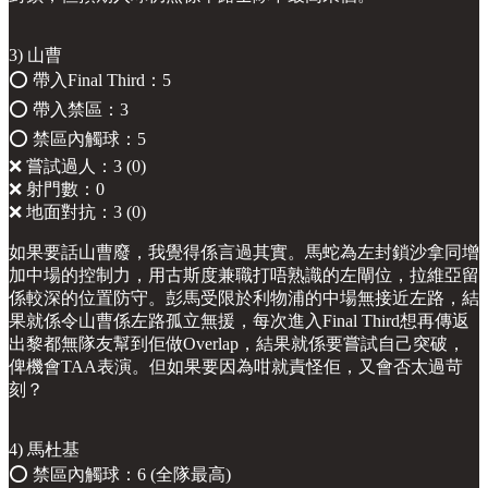
3) 山曹
⭕️ 帶入Final Third：5
⭕️ 帶入禁區：3
⭕️ 禁區內觸球：5
❌ 嘗試過人：3 (0)
❌ 射門數：0
❌ 地面對抗：3 (0)
如果要話山曹廢，我覺得係言過其實。馬蛇為左封鎖沙拿同增
加中場的控制力，用古斯度兼職打唔熟識的左閘位，拉維亞留
係較深的位置防守。彭馬受限於利物浦的中場無接近左路，結
果就係令山曹係左路孤立無援，每次進入Final Third想再傳返
出黎都無隊友幫到佢做Overlap，結果就係要嘗試自己突破，
俾機會TAA表演。但如果要因為咁就責怪佢，又會否太過苛
刻？
4) 馬杜基
⭕️ 禁區內觸球：6 (全隊最高)