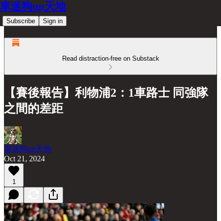
車迷狗up天地
Subscribe
Sign in
Read distraction-free on Substack
【賽後報告】利物浦2：1車路士 同強隊
之間的差距
車迷狗up天地
Oct 21, 2024
1