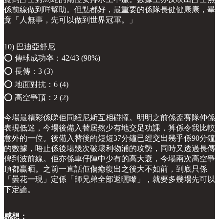
係前線做到咩幫助。但點都好，最重要的係隊長健健康康，畢
竟「人無事，先可以做到世界冠軍。」
10) 巴迪亞舒尼
⭕️ 傳球成功率：42/43 (98%)
⭕️ 長傳：3 (3)
⭕️ 地面對抗：6 (4)
⭕️ 高空爭頂：2 (2)
今場最精彩係睇佢同紐尼斯互相碰撞。明明之前係盃賽隊仲係
表現低迷，今場後備入替居然少有地交足功課，算係令我比較
意外的一位。後備入替後的短短37分鐘已經交出幾乎係90分鐘
的數據，唔止係後場幾次破壞利物浦的攻勢，同時又透過長傳
俾到波前線。佢亦係車仔陣中少有的高大衰，今場兩次高空爭
頂都贏晒。之前一直話佢傷癒復出之後大不如前，到底只係
「曇花一現」定係「師兄弟全部返曬嚟」，就要多幾場先可以
下定論。
感想：