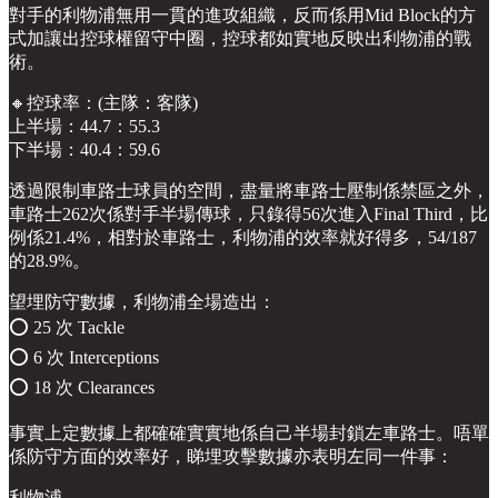
對手的利物浦無用一貫的進攻組織，反而係用Mid Block的方
式加讓出控球權留守中圈，控球都如實地反映出利物浦的戰
術。
🔸控球率：(主隊：客隊)
上半場：44.7：55.3
下半場：40.4：59.6
透過限制車路士球員的空間，盡量將車路士壓制係禁區之外，
車路士262次係對手半場傳球，只錄得56次進入Final Third，比
例係21.4%，相對於車路士，利物浦的效率就好得多，54/187
的28.9%。
望埋防守數據，利物浦全場造出：
⭕️ 25 次 Tackle
⭕️ 6 次 Interceptions
⭕️ 18 次 Clearances
事實上定數據上都確確實實地係自己半場封鎖左車路士。唔單
係防守方面的效率好，睇埋攻擊數據亦表明左同一件事：
利物浦