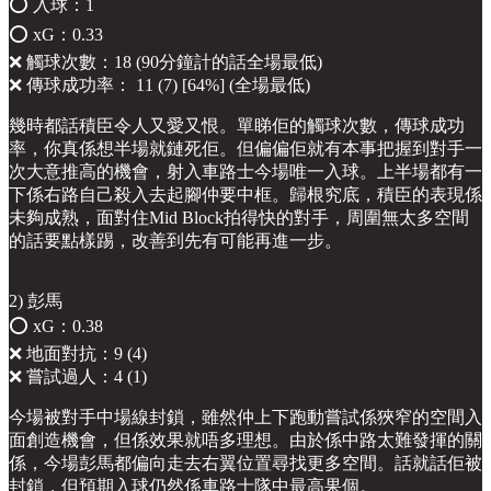
⭕️ 入球：1
⭕️ xG：0.33
❌ 觸球次數：18 (90分鐘計的話全場最低)
❌ 傳球成功率： 11 (7) [64%] (全場最低)
幾時都話積臣令人又愛又恨。單睇佢的觸球次數，傳球成功
率，你真係想半場就鏈死佢。但偏偏佢就有本事把握到對手一
次大意推高的機會，射入車路士今場唯一入球。上半場都有一
下係右路自己殺入去起腳仲要中框。歸根究底，積臣的表現係
未夠成熟，面對住Mid Block拍得快的對手，周圍無太多空間
的話要點樣踢，改善到先有可能再進一步。
2) 彭馬
⭕️ xG：0.38
❌ 地面對抗：9 (4)
❌ 嘗試過人：4 (1)
今場被對手中場線封鎖，雖然仲上下跑動嘗試係狹窄的空間入
面創造機會，但係效果就唔多理想。由於係中路太難發揮的關
係，今場彭馬都偏向走去右翼位置尋找更多空間。話就話佢被
封鎖，但預期入球仍然係車路士隊中最高果個。