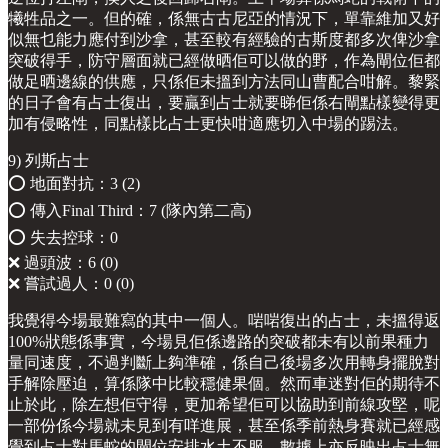
犧牲品之一。但的確，係無古古尼亞的情況下，單靠維加又好
似無乜能力應付到沙拿，甚至較有經驗的古斯度都多次俾沙拿
突破得手，防守層面就已經做晒佢可以做的野，作為閘位佢都
做足晒邊線的供應，只係佢未搵到方法同山曹配合咁解。黎緊
的日子會有占士復出，要贏到占士就要睇佢係右閘點樣變得更
加有侵略性，同點樣比占士更快咁適應切入中場的踢法。
9) 列斯占士
⭕️ 地面對抗：3 (2)
⭕️ 傳入Final Third：7 (隊內第二高)
⭕️ 失去控球：0
❌ 過頭波：6 (0)
❌ 嘗試過人：0 (0)
我覺得今場最難寫的其中一個人。啱啱復出的占士，未搵得返
100%狀態係事實，今場見佢係邊路的突破都未有以前果種力
量同速度，不過判斷上夠準確，係自己後場多次用轉身擺脫對
手解除壓迫，算係隊中比較穩健果個。然而車迷對佢的期待不
止於此，除左想佢守得，更加希望佢可以協助到前線攻堅，呢
一部份係今場就未見到有咩進展，甚至係季前熱身賽就已經感
覺到占士對馬蛇的閘位安排水土不服。數據上亦反映出占士無