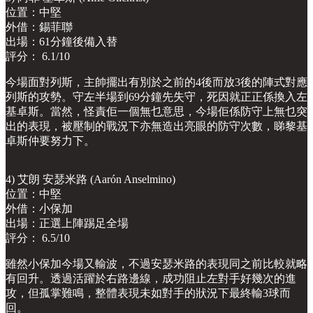
位置：中堅
外借：錫菲聯
出場：61分鐘後備入替
評分： 6.1/10
今場面對列斯，主帥擺出有別於之前的4後而放3後的陣式對應
列斯的攻勢。守左半場到69分鐘先失守，死因就正正係換入左
基卓斯。當然，怪責佢一個無乜意思，今場佢係防守上無乜突
出的表現，被壓制的戰況下亦無造出亮眼的防守次數，睇黎基
卓斯仲要努力下。
4) 艾朗 安瑟米路 (Aarón Anselmino)
位置：中堅
外借：小保加
出場：正選上陣踢足全場
評分： 6.5/10
雖然小保加今場又輸波，不過安瑟米路的表現同之前比較就略
有回升。透過活躍於右路邊線，成功阻止左對手好幾次的進
攻，但孤掌難鳴，整體表現未如對手的狀況下最終輸3球而
回。