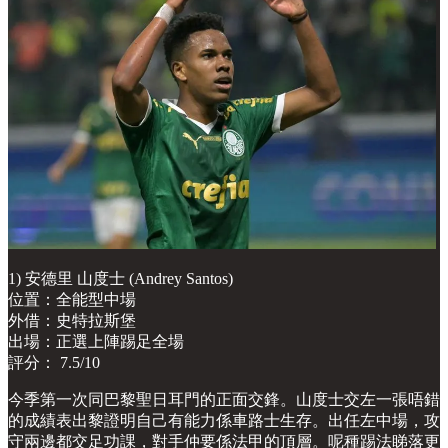
1) 安德里 山度士 (Andrey Santos)
位置：全能型中場
外借：史特拉斯堡
出場：正選上陣踢足全場
評分： 7.5/10
今季第一次同巴黎聖日耳門的正面交鋒。山度士交左一張唔錯
的成績表出黎證明自己有能力係車路士生存。出任左中場，攻
守兩邊都交足功課，對手仲要係法甲的頂層。呢種踢法睇落更