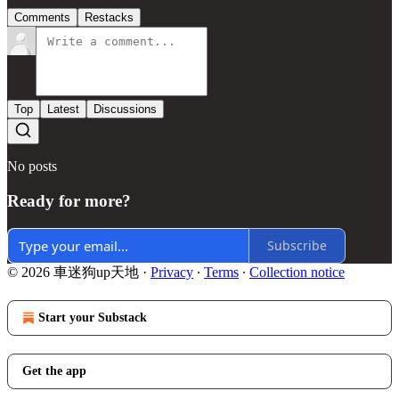
Comments
Restacks
Top
Latest
Discussions
No posts
Ready for more?
Subscribe
© 2026 車迷狗up天地
·
Privacy
∙
Terms
∙
Collection notice
Start your Substack
Get the app