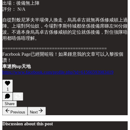
出場：後備無上陣
評分： N/A
自從對般尼茅夫半場俾人換走，烏高卓古就無再係修咸頓上過
陣。上場對阿仙奴，今場對李斯特城都坐係後備席睇左90分鐘
波。不過本身烏高卓古係修咸頓的定位就係後備，對住強隊唔
用都唔係唔理解。
========================================
Facebook Page已經開咗啦！如果鍾意我的文章可以入黎按個
讚！
車迷狗up天地
https://www.facebook.com/profile.php?id=61566593983419
1
Share
Previous
Next
Discussion about this post