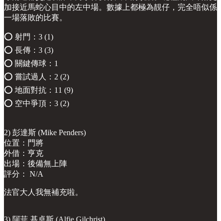
加接近馬蛇心目中的左中場。數據上都極為靚仔，完全唔似係
一場落敗的比賽。
⭕️ 射門：3 (1)
⭕️ 長傳：3 (3)
⭕️ 關鍵傳球：1
⭕️ 嘗試過人：2 (2)
⭕️ 地面對抗：11 (9)
⭕️ 空中爭頂：3 (2)
2) 彭達斯 (Mike Penders)
位置：門將
外借：亨克
出場：後備無上陣
評分： N/A
法官大人我無補充啦。
3) 阿菲 基卓斯 (Alfie Gilchrist)