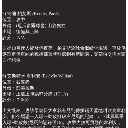
5) 簡迪 柏艾斯 (Kendry Páez)
位置：攻中
外借：(厄瓜多爾球會) 山谷獨立
出場：後備無上陣
評分： N/A
自從10月俾人揭發佢夜蒲，柏艾斯返球會繼續坐場邊。至於係
懲罰定係單純的戰術部署就無搵到有新聞講，呢部份交俾大家
自行想像。
6) 艾斯特禾 韋利安 (Estêvão Willian)
位置：右翼鋒
外借：彭美拉斯
出場：正選上陣踢87分鐘 (1G1A)
評分： 7.6/10
出文慢左，應該早幾日大家就有見到傳媒鋪天蓋地咁吹奏韋利
安。佢今場憑一入球一助攻打破左尼馬的記錄 - U17球員單季
入球+助攻數(尼馬的記錄係16)。攻擊力無可質疑的韋利安，