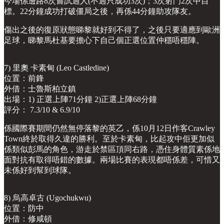
今場係邊路8次嘗試過人(不過只成功3次)；3次射門2次中目
標。22分鐘成功打破僵局之後，再係44分鐘助攻隊友。
傷出之後的復原狀態睇黎就好到不得了，之後只要適應到歐洲
足球，睇黎馬杜基要擔心下自己個正選位置仲穩唔穩陣。
7) 里奧 卡素甸 (Leo Castledine)
位置：前鋒
外借：士魯斯柏立鎮
出場：1) 正選上陣71分鐘 2)正選上陣68分鐘
評分： 7.3/10 & 6.9/10
係國際賽期間仍然無停落黎的英乙，係10月12日作客Crawley
Town終於取得久違的勝利。至於卡素甸，比起攻中佢更加似
係類似彭馬的角色，游走於禁區頂同右路，憑住身體質素係地
面對抗有取得唔錯的數據。兩場比賽的表現都唔係差，可惜又
未係好到幫到球隊。
8) 烏高卓古 (Ugochukwu)
位置：防中
外借：修咸頓