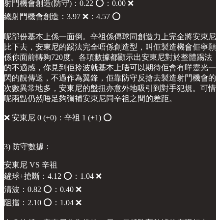
射門機會創造(防守)：0.22 ⭕️：0.00 ❌
總射門機會創造：3.97 ❌：4.57 ⭕️
呢部份基本上係一面倒。辛祖係傳球同創造力上完全將安東尼
比下去，安東尼的踢法完全唔係創造型，叫佢製造機會佢寧願
係你面前轉夠720度。各項數據都顯示出安東尼對於整體踢法
的不適感，你見到佢拎波就基本上唔可以期待佢會有咩靈光一
閃的靚傳送，不過作為翼鋒，佢靠防守反搶去製造射門機會的
次數異常地多，安東尼的盤扭亦意外地吸引到對手犯規。可惜
呢兩點仍然唔足夠彌補安東尼同辛祖之間的差距。
❌ 安東尼 0 (+0)：辛祖 1 (+1) ⭕️
3) 防守數據：
安東尼 VS 辛祖
鏟球+搶斷：4.12 ⭕️：1.04 ❌
清波：0.82 ⭕️：0.40 ❌
阻擋：2.10 ⭕️：1.04 ❌