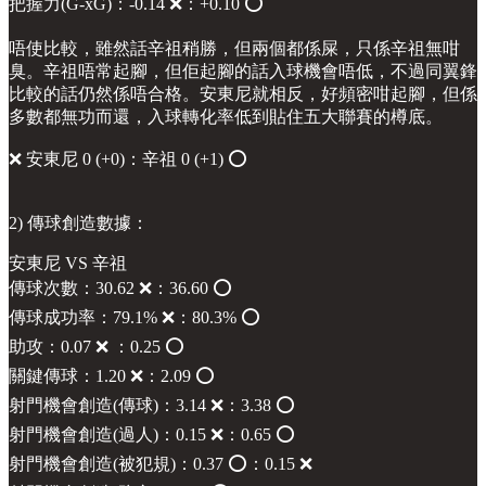
把握力(G-xG)：-0.14 ❌：+0.10 ⭕️
唔使比較，雖然話辛祖稍勝，但兩個都係屎，只係辛祖無咁
臭。辛祖唔常起腳，但佢起腳的話入球機會唔低，不過同翼鋒
比較的話仍然係唔合格。安東尼就相反，好頻密咁起腳，但係
多數都無功而還，入球轉化率低到貼住五大聯賽的樽底。
❌ 安東尼 0 (+0)：辛祖 0 (+1) ⭕️
2) 傳球創造數據：
安東尼 VS 辛祖
傳球次數：30.62 ❌：36.60 ⭕️
傳球成功率：79.1% ❌：80.3% ⭕️
助攻：0.07 ❌ ：0.25 ⭕️
關鍵傳球：1.20 ❌：2.09 ⭕️
射門機會創造(傳球)：3.14 ❌：3.38 ⭕️
射門機會創造(過人)：0.15 ❌：0.65 ⭕️
射門機會創造(被犯規)：0.37 ⭕️：0.15 ❌