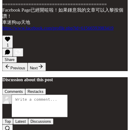
========================================
Facebook Page已經開咗啦！如果鍾意我的文章可以入黎按個
讚！
車迷狗up天地
https://www.facebook.com/profile.php?id=61566593983419
1
Share
Previous
Next
Discussion about this post
Comments
Restacks
Top
Latest
Discussions