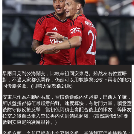
早兩日見到公海鬧交，比較辛祖同安東尼。雖然左右位置唔
對，不過大家都係翼鋒，仍然可以用數據黎比較下兩者的能力
同優勝劣敗。(咁啱大家都係24歲)
安東尼作為左腳的右翼，習慣係邊線內切起腳，巴西人丫嘛，
所以盤扭都係佢最鍾意的野。速度算快，有射門力量，願意墮
後防守做反搶反擊，當初係阿積士會配合後上的隊友，等隊友
拉空之後自己走入空位再內切到禁區起腳。(當然講優點仲要
數到安東尼的凌厲眼神。)
辛祖方面，之前已經有出文寫過辛祖，當時我寫佢的特點係：