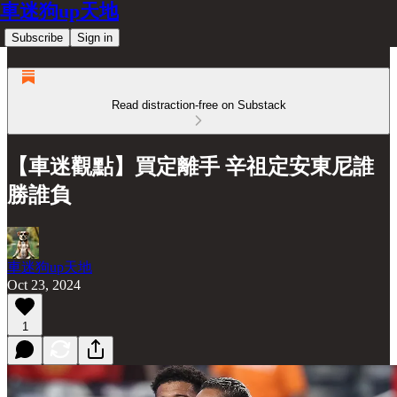
車迷狗up天地
Subscribe
Sign in
Read distraction-free on Substack
【車迷觀點】買定離手 辛祖定安東尼誰
勝誰負
車迷狗up天地
Oct 23, 2024
1