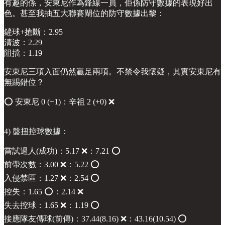
有趣的係，安東尼作為鋒線一員，佢係防守數據的表現好出
色。甚至我抽五大聯賽閘位的防守數據出黎：
鏟球+搶斷：2.95
清波：2.29
阻擋：1.19
安東尼三項入面仍然贏足兩項。不禁令我懷疑，其實安東尼有
無踢錯位？
⭕️ 安東尼 0 (+1)：辛祖 2 (+0) ❌
4) 盤扭控球數據：
嘗試過人(成功)：5.17 ❌：7.21 ⭕️
前帶次數：3.00 ❌：5.22 ⭕️
入侵禁區：1.27 ❌：2.54 ⭕️
控失：1.65 ⭕️：2.14 ❌
失去控球：1.65 ❌：1.19 ⭕️
接應隊友傳球(前傳)：37.44(8.16) ❌：43.16(10.54) ⭕️