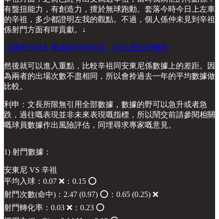
有盤扭能力，有創造力，擅於無球跑動。套落今時今日上左車
的辛祖，多少都證明左我的觀點。不過，個人係仲未見到辛祖
係射門方面有咩貢獻。↓
【轉會分析】車迷眼中的辛祖 浴火重生的機會
然後就可以進入重點，比較辛祖同安東尼係數據上的差距。因
為兩者的出場次數不盡相同，所以會拎過去一年的平均數據做
比較。
利申：文長所限無引用全部數據，數據的野可以急升或者急
跌，過往嘅表現並非未來表現嘅指標，所以鬧交前請參閱相關
嘅球員數據作出風險評估，同埋尋求專家嘅意見。
1) 射門數據：
安東尼 VS 辛祖
平均入球：0.07 ❌：0.15 ⭕️
射門次數(命中)：2.47 (0.97) ⭕️：0.65 (0.25) ❌
射門轉化率：0.03 ❌：0.23 ⭕️