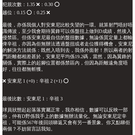
犯規次數：1.35 ❌：0.30 ⭕️
越位：0.15 ⭕️：0.25 ❌
最後，亦係我個人對安東尼比較失望的一環。就算射門唔好唔
識傳波，至少我會期待翼鋒可以係盤扭上做到D成績，然後入
侵禁區。但係安東尼最自信的盤扭數據，無論係質定量上都輸
俾辛祖，亦因為佢無辦法透過盤扭或者走位獲得機會，安東尼
的解決方法就係：既然入唔到去，我係外面射！所以兩者的射
門距離都相差甚於，安東尼平均係19.2碼，當然，因為翼鋒的
關係，實際上的起腳位置都係禁區內，但因為距離遠角度唔
好，往往都無斬獲。
❌ 安東尼 1 (+0)：辛祖 2 (+1) ⭕️
最後比數：安東尼 1：辛祖 3
球員狀態起起落落實屬正常，我亦相信，數據可以反映一部
份，仲有D野係我手上的數據無辦法量化。無論安東尼定辛
祖，可能係567年後回頭睇返又會有另一番景象。你又點睇佢
兩個？不妨留言話我知。