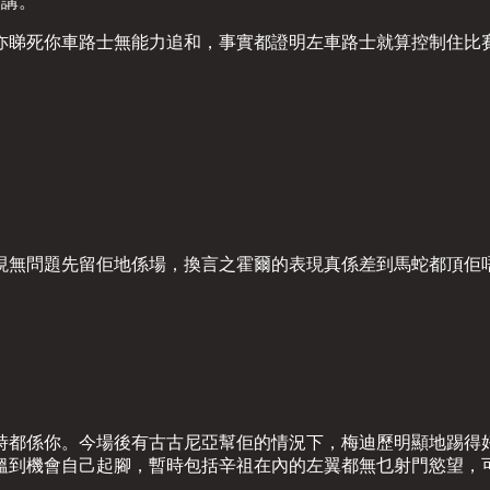
別講。
亦睇死你車路士無能力追和，事實都證明左車路士就算控制住比
現無問題先留佢地係場，換言之霍爾的表現真係差到馬蛇都頂佢
係你。今場後有古古尼亞幫佢的情況下，梅迪歷明顯地踢得好左，係
搵到機會自己起腳，暫時包括辛祖在內的左翼都無乜射門慾望，