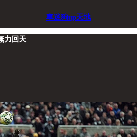
車迷狗up天地
無力回天