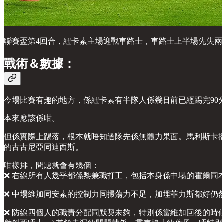
聯賽盃第4回合，紐卡素主場迎戰車路士，車路士上半場先失兩
戰術＆數據：
今場比賽有趣的地方，係紐卡素有半隊人係幾日前已經踢完90
本來應該係咁。
但係實際上踢落，根本就唔知邊隊先係無體力果面。馬利斯卡擺
的古古尼亞同迪西斯。
咁樣排，問題就會有幾個：
❌ 右線所有人幾乎都係黎兼職打工，包括本身係中場的霍爾
❌ 中場維加同安素的控制力同掃蕩力不足，加埋菲力斯都好
❌ 防線四個人的職責分配同默契未夠，特別係當維加回後的時