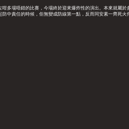
左咁多場唔錯的比賽，今場終於迎來爆炸性的演出。本來就屬於
起防中責任的時候，佢無變成防線第一點，反而同安素一齊死火