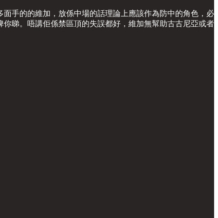
多面手的的維加，放係中場的話理論上應該作為防中的角色，必
俾你睇。唔講佢係禁區頂的失誤都好，維加無幫助古古尼亞或者