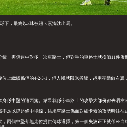
球下，最終以2球被紐卡素淘汰出局。
分鐘，再係週中對多一次車路士，但對手的車路士就換晒11件蛋
位上繼續係佢的4-2-3-1，但人腳就限米煮飯，起用霍爾做右
同本身係中堅的迪西施。結果就係令車路士的攻擊大部份都去晒左
仍然不足以撐起條中場線，結果車路士係面對紐卡素的攻勢時往往
候，兩個中堅都無走位提供傳球選擇，第一個失波正正就係來自