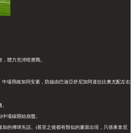
散，體力充沛咁應戰。
翼，中場用維加同安素，防線由巴迪亞舒尼加阿達拉比奧尤配左右
邊。
由中場線開始崩盤。
維加的傳球失誤。(甚至之後都有類似的畫面出現，只係東拿尼