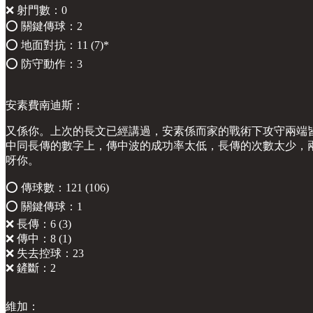
❌ 射門數：0
⭕️ 關鍵傳球：2
⭕️ 地面對抗：11 (7)*
⭕️ 防守動作：3
安素費南迪斯：
又係你。上次的長文已經講過，安素係而家的戰術下攻守兩端
中同長傳的數字上，傳中波的成功率太低，長傳的次數太少，
呀你。
⭕️ 傳球數：121 (106)
⭕️ 關鍵傳球：1
❌ 長傳：6 (3)
❌ 傳中：8 (1)
❌ 失去控球：23
❌ 鏟斷：2
維加：