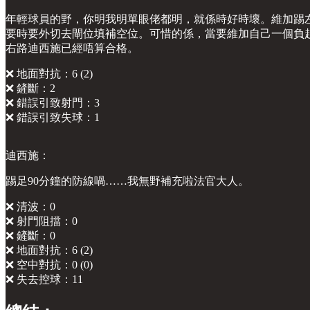
年輕球員的野，你明我明單眼佬都明，就係時好時壞。維加踢
要時要外切去閘位填補空位。可惜的係，當要維加自己一個負
右路迪西施已經唔算合格。
❌ 地面對抗：6 (2)
❌ 鏟斷：2
❌ 錯誤引致射門：3
❌ 錯誤引致失球：1
迪西施：
踢足90分鐘的防線喎……我無野補充啦法官大人。
❌ 清波：0
❌ 射門阻擋：0
❌ 鏟斷：0
❌ 地面對抗：6 (2)
❌ 空中對抗：0 (0)
❌ 失去控球：11