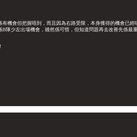
係有機會但把握唔到，而且因為右路受限，本身獲得的機會已經
係B隊少左出場機會，雖然係可惜，但知道問題再去改善先係最
！