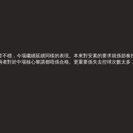
皆不穩，今場繼續延續同樣的表現。本來對安素的要求就係節奏
兩者對於中場核心黎講都唔係合格。更重要係失去控球次數太多