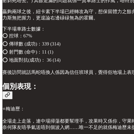
射斜死唔去。) 其餘走漏的問題就係一貫車路士的作風，唔特
贏夠兩球之後，紐卡素下半場已經轉攻為守，想保留體力之餘
力斯無把握力，更遑論右邊碌碌無為的霍爾。
下半場車路士數據：
⭕️ 控球：67%
⭕️ 傳球數 (成功)：339 (314)
⭕️ 射門數 (命中)：11 (1)
⭕️ 地面對抗(成功)： 36 (14)
賽後訪問就話馬蛇唔換人係因為信任班球員，覺得佢地場上表
個別表現：
⭐️梅迪歷：
全場走上走落，連中場掃蕩都要幫埋手，攻果時又係你，守果時都
奈何隊友唔爭氣送唔到個波入網……唯一不足的就係梅迪歷未