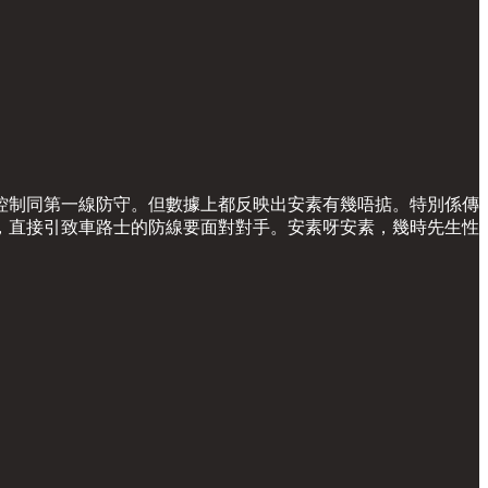
控制同第一線防守。但數據上都反映出安素有幾唔掂。特別係傳
，直接引致車路士的防線要面對對手。安素呀安素，幾時先生性