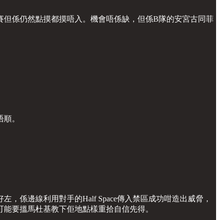
賽但係仍然點摸都摸唔入。機會唔係缺，但係B隊的安宮古同菲
唔順。
邊線利用對手的Half Space傳入禁區成功咁造出威脅，
可能要搵馬杜基教下佢地點樣重拾自信先得。