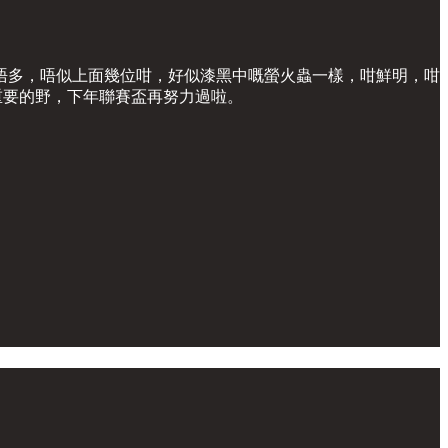
唔多，唔似上面幾位咁，好似漆黑中嘅螢火蟲一樣，咁鮮明，咁
重要的野，下年聯賽盃再努力過啦。