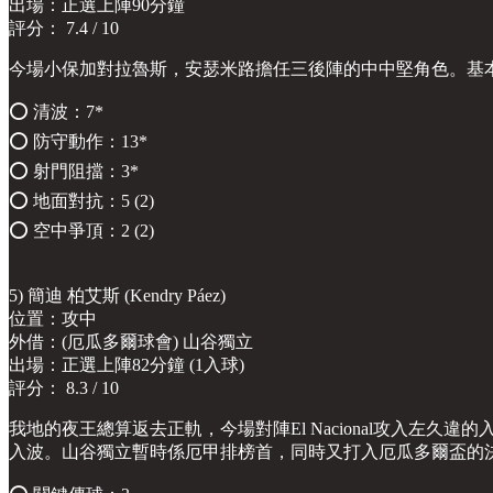
出場：正選上陣90分鐘
評分： 7.4 / 10
今場小保加對拉魯斯，安瑟米路擔任三後陣的中中堅角色。基
⭕️ 清波：7*
⭕️ 防守動作：13*
⭕️ 射門阻擋：3*
⭕️ 地面對抗：5 (2)
⭕️ 空中爭頂：2 (2)
5) 簡迪 柏艾斯 (Kendry Páez)
位置：攻中
外借：(厄瓜多爾球會) 山谷獨立
出場：正選上陣82分鐘 (1入球)
評分： 8.3 / 10
我地的夜王總算返去正軌，今場對陣El Nacional攻入左
入波。山谷獨立暫時係厄甲排榜首，同時又打入厄瓜多爾盃的決賽