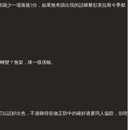
斯踢少一場落後3分，如果無奇蹟出現的話睇黎彭美拉斯今季都
咩轉變？無架，咪一樣係輸。
可以話好出色，不過睇得佢做正防中的確好過要同人協防，但咁