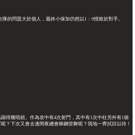
隊的問題大於個人，最終小保加仍然以1：0惜敗於對手。
真係踢得幾唔錯。作為攻中有4次射門，其中有1次中柱另外有1個
到冠軍呢？下次又會去邊間夜總會睇鋼管舞呢？我地一齊拭目以待！