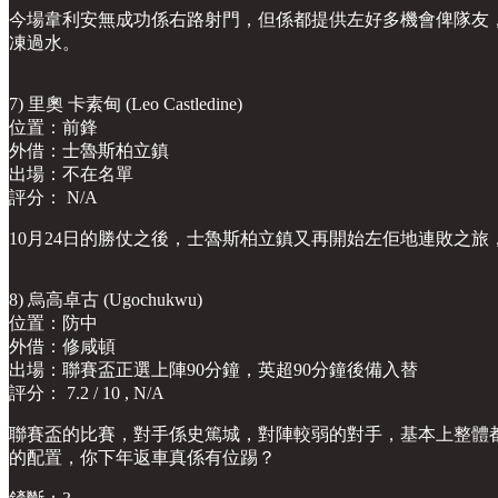
今場韋利安無成功係右路射門，但係都提供左好多機會俾隊友，
凍過水。
7) 里奧 卡素甸 (Leo Castledine)
位置：前鋒
外借：士魯斯柏立鎮
出場：不在名單
評分： N/A
10月24日的勝仗之後，士魯斯柏立鎮又再開始左佢地連敗之
8) 烏高卓古 (Ugochukwu)
位置：防中
外借：修咸頓
出場：聯賽盃正選上陣90分鐘，英超90分鐘後備入替
評分： 7.2 / 10 , N/A
聯賽盃的比賽，對手係史篤城，對陣較弱的對手，基本上整體
的配置，你下年返車真係有位踢？