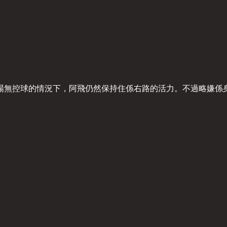
場無控球的情況下，阿飛仍然保持住係右路的活力。不過略嫌係