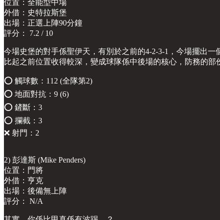
位置：全能型中場
外借：史特拉斯堡
出場：正選上陣90分鐘
評分： 7.2 / 10
今場史堡的對手係聖伊天，有別於之前的4-2-3-1，今場擺出
比起之前位置收得較深，變成球隊係中後場的核心，防務的部
⭕️ 觸球數：112 (全隊第2)
⭕️ 地面對抗：9 (6)
⭕️ 鏟斷：3
⭕️ 攔截：3
❌ 射門：2
2) 彭達斯 (Mike Penders)
位置：門將
外借：亨克
出場：後備無上陣
評分： N/A
其實，你係比甲真係有波踢…？