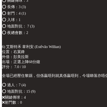
⭕️ 關鍵傳球：3
⭕️ 長傳：3 (3)
⭕️ 射門：4 (1)
⭕️ 入球：1
⭕️ 地面對抗： 7 (3)
⭕️ 夜總會數：2
6) 艾斯特禾 韋利安 (Estêvão Willian)
位置：右翼鋒
外借：彭美拉斯
出場：正選上陣68分鐘
評分： 7.0 / 10
全場已經壓住黎踢，但係贏唔到就真係贏唔到，今場睇落亦唔
⭕️ 過人：7 (4)
⭕️ 地面對抗：15 (9)
❌關鍵傳球：4
❌射門數：0