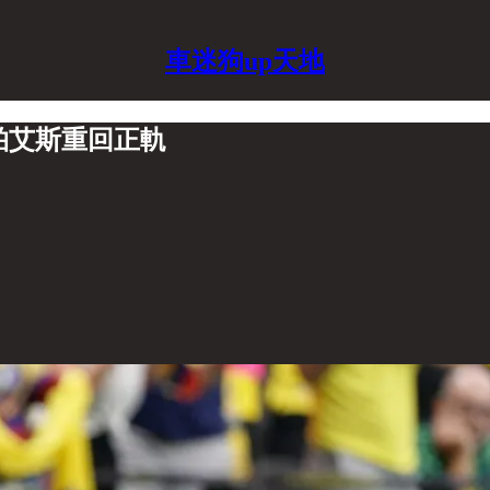
車迷狗up天地
王柏艾斯重回正軌