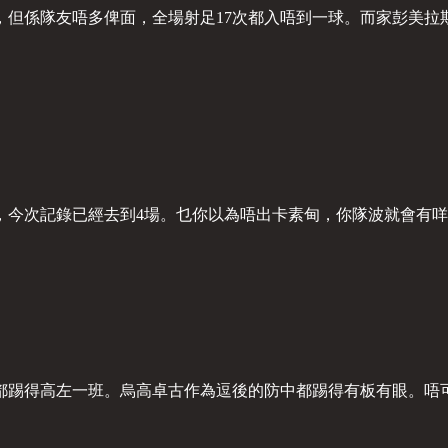
但係隊友唔多俾面，全場射足17次都入唔到一球。而家彭美拉
旅，今次記錄已經去到4場。乜你以為唔出卡素甸，你隊波就會有
都踢得高左一班。烏高卓古作為逗後的防中都踢得有板有眼。唔