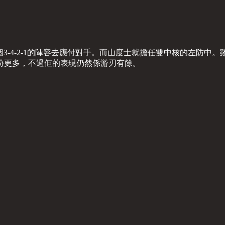
一個3-4-2-1的陣容去應付對手。而山度士就擔任雙中核的左防
份更多，不過佢的表現仍然係游刃有餘。