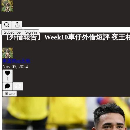
Subscribe
Sign in
【外借報告】Week10車仔外借短評 夜
車迷狗up天地
Nov 05, 2024
1
Share