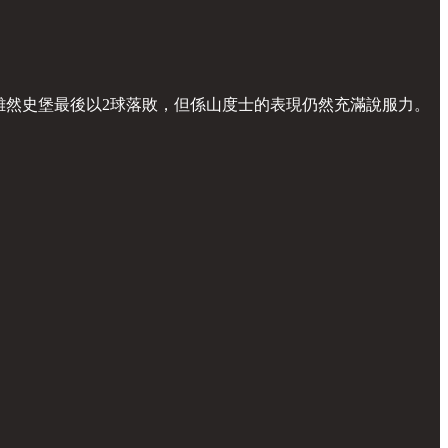
中。雖然史堡最後以2球落敗，但係山度士的表現仍然充滿說服力。