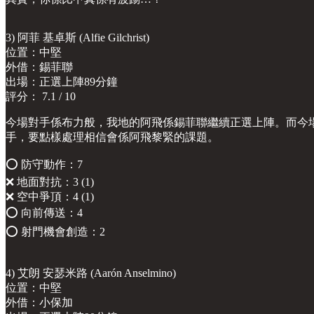
3) 阿菲 基卓斯 (Alfie Gilchrist)
位置：中堅
外借：錫菲聯
出場：正選上陣89分鐘
評分： 7.1 / 10
今場對手係布力般，我地的阿飛係錫菲聯繼續正選上陣。而今
手，要點樣處理相信會係阿飛黎緊的課題。
⭕️ 防守動作：7
❌ 地面對抗：3 (1)
❌ 空中爭頂：4 (1)
⭕️ 向前傳送：4
⭕️ 射門機會創造：2
4) 艾朗 安瑟米路 (Aarón Anselmino)
位置：中堅
外借：小保加