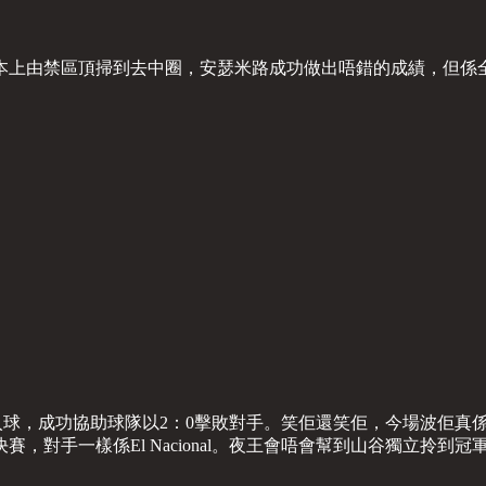
本上由禁區頂掃到去中圈，安瑟米路成功做出唔錯的成績，但係全
久違的入球，成功協助球隊以2：0擊敗對手。笑佢還笑佢，今場波佢
，對手一樣係El Nacional。夜王會唔會幫到山谷獨立拎