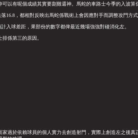
然仲可以有呢個成績其實要劏雞還神。馬蛇的車路士今季的入波算
跌落16.8，都相對反映出馬蛇係戰術上會因應對手而調整攻門方
預計入球差距，果部份的數字都俾最近幾場強強對碰消化左。
士排係第三的原因。
而家過於依賴球員的個人實力去創造射門，實際上創造左之後真