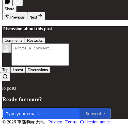
Share
Previous
Next
Discussion about this post
Comments
Restacks
Top
Latest
Discussions
No posts
Ready for more?
Subscribe
© 2026 車迷狗up天地
·
Privacy
∙
Terms
∙
Collection notice