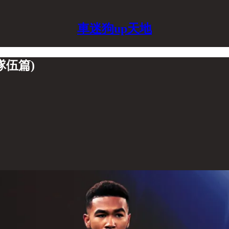
車迷狗up天地
隊伍篇)