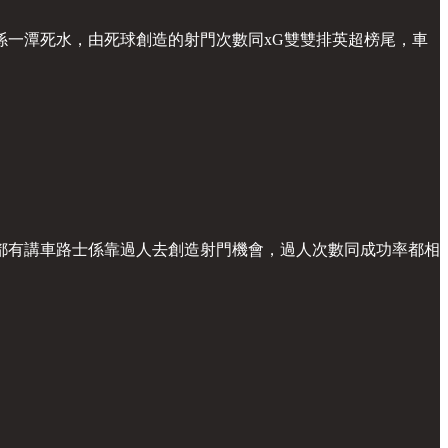
一潭死水，由死球創造的射門次數同xG雙雙排英超榜尾，車
都有講車路士係靠過人去創造射門機會，過人次數同成功率都相