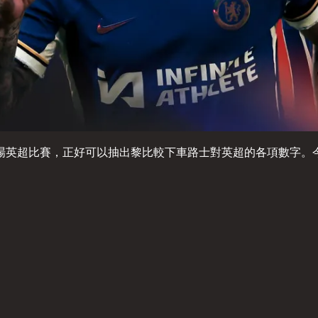
1場英超比賽，正好可以抽出黎比較下車路士對英超的各項數字。