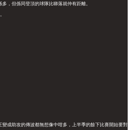
係多，但係同登頂的球隊比睇落就仲有距離。
式。
正變成助攻的傳波都無想像中咁多，上半季的餘下比賽開始要對