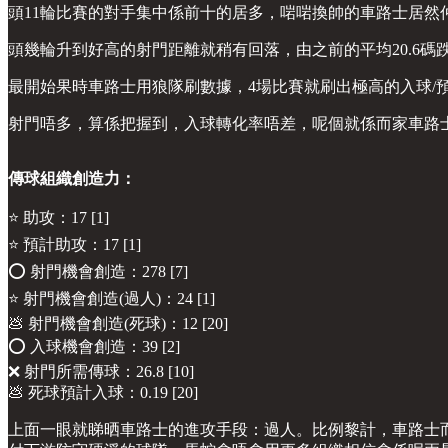
頭11輪比賽的對手集中係前十的居多，啱啱換帥的車路士居
頭幾輪升到好高的射門距離就稍有回落，由之前的平均20.6碼
最開始果時車路士用狼隊刷數據，4場比賽就刷出極高的入球/
射門唔多，算係把握到，入球轉化率唔差，呢個就係而家車路
傳球組織創造力：
⭐️ 助攻：17 [1]
⭐️ 預計助攻：17 [1]
⭕️ 射門機會創造：278 [7]
⭐️ 射門機會創造(過人)：24 [1]
💩 射門機會創造(死球)：12 [20]
⭕️ 入球機會創造：39 [2]
❌ 射門所需傳球：26.8 [10]
💩 死球預計入球：0.19 [20]
上面一眼就睇晒車路士的進攻手段：過人。比例黎計，車路士