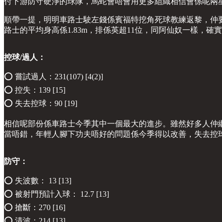
付下游防守硬淨的球隊，馬蛇會唔會用更多組織相信會係呢兩
順帶一提，明明車路士駛左錢係賓福特挖角死球教練返黎，仲
路士的平均身高係1.83m，排係英超11位，同阿仙奴一樣，
控球/過人：
⭕️ 嘗試過人：231(107) [4(2)]
⭕️ 控失：139 [15]
⭕️ 失去控球：90 [19]
相信呢部份係車路士今季其中一個最大的進步。雖然好多人仲
當唔錯，年輕人腳下功夫唔好的問題係今季得以改善，失去控
防守：
⭕️ 失波數： 13 [13]
⭕️ 被射門預計入球： 12.7 [13]
⭕️ 搶斷：270 [16]
⭕️ 清波：214 [13]