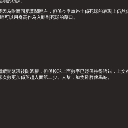
星期的功課。
要因為咁而同肥普鬧翻左，但係今季車路士係死球的表現上仍然係
確實唔可以用身高作為入唔到死球的藉口。
繼續鬧緊班後防派膠，但係控球上面數字已經保持得唔錯，上文
球次數更加係英超入面第二少。人黎，加隻雞脾俾馬蛇。