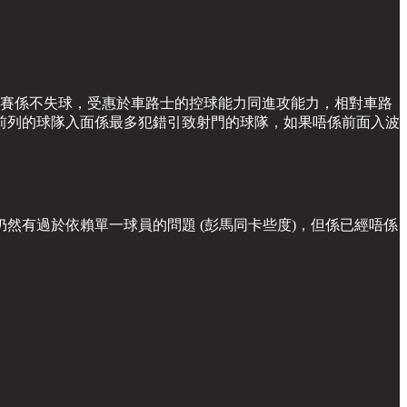
比賽係不失球，受惠於車路士的控球能力同進攻能力，相對車路
前列的球隊入面係最多犯錯引致射門的球隊，如果唔係前面入波
然有過於依賴單一球員的問題 (彭馬同卡些度)，但係已經唔係