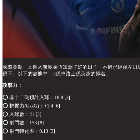
國際賽期，又進入無波睇唔知寫咩好的日子，不過已經踢左1
寫下。以下的數據中，[]係車路士係英超的排名。
攻擊力：
⭕️ 非十二碼預計入球：18.8 [3]
⭕️ 把握力(G-xG)：+1.4 [6]
⭕️ 入球數：21 [3]
⭕️ 射門數：153 [8]
⭕️ 射門轉化率：0.13 [3]