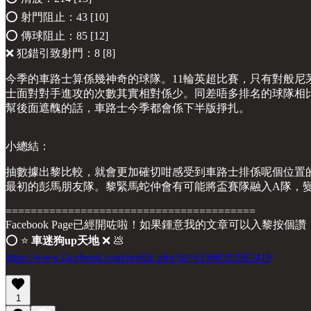
⭕️ 射門阻止：43 [10]
⭕️ 傳球阻止：85 [12]
❌ 犯錯引致射門：8 [8]
今季的車路士算係幾神奇的球隊。11輪英超比賽，只有對般尼
士面對對手進攻的次數其實相對係少。同差唔多排名的球隊相
幫後面遮醜的話，車路士今季都會係下半版掙扎。
小總結：
抽數據出黎比較，就會更加確切咁感受到車路士排係呢個位置的
最初的彭馬朋友隊。黎緊馬蛇仲會有可能將盃賽隊融入A隊，
========================================
Facebook Page已經開咗啦！如果鍾意我的文章可以入黎按個讚
⭕️ ⭐️
車迷狗up天地
❌ 💩
https://www.facebook.com/profile.php?id=61566593983419
1