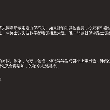
茅夫同韋斯咸兩場力保不失，如果計晒咁其他盃賽，亦只有5場
比，車路士的失波數字都唔係相差太遠。唯一問題就係車路士係
原因。攻擊，防守，創造，傳送等等暫時都比上季出色，雖然仍
變化又會再增加，的確令人幾期待。
！