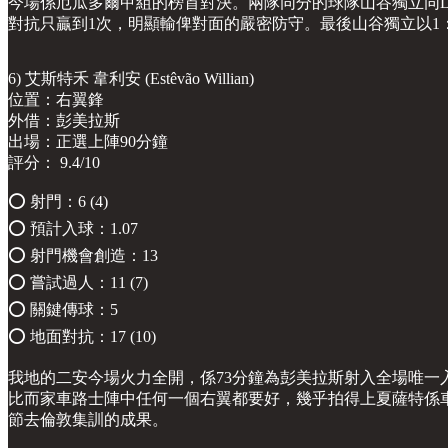
今場係厄瓜多爾甲組的榜首對決。兩隊同分的球隊山谷獨立同L
對抗只贏到1次，明顯輸俾對面的嚴密防守。最後山谷獨立以1：
6) 艾斯特禾 韋利安 (Estêvão Willian)
位置：右翼鋒
外借：彭美拉斯
出場：正選上陣90分鐘
評分： 9.4/10
⭕️ 射門：6 (4)
⭕️ 預計入球：1.07
⭕️ 射門機會創造：13
⭕️ 嘗試過人：11 (7)
⭕️ 關鍵傳球：5
⭕️ 地面對抗：17 (10)
我地的二安今場火力全開，係73分鐘為彭美拉斯射入全場唯一
比而家車路士陣中任何一個右翼都要好，幾乎拍得上夏薩特係
節去倫敦集訓的成果。