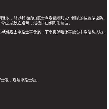
倒進攻，所以我地的山度士今場都縮到去中圈後的位置做協防。
12碼之後洩左道氣，最後排山倒海咁輸波。
步就係返去車路士再發展，下季真係唔使再擔心中場唔夠人啦，
山齊士啦，返黎車路士啦。