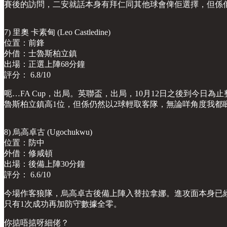
賽後的訪問，二安就話本身有拜仁同其他球會俾佢選擇，但係
7) 里奧 卡素甸 (Leo Castledine)
位置：前鋒
外借：士魯斯柏立鎮
出場：正選上陣68分鐘
評分： 6.8/10
呃…FA Cup，出局。英聯盃，出局，10月12日之後到今日
魯斯柏立鎮高1位，但係仍然以2球輕取客隊，無論咩角度我都
8) 烏高卓古 (Ugochukwu)
位置：防中
外借：修咸頓
出場：後備上陣30分鐘
評分： 6.6/10
今場作客狼隊，烏高卓古後備上陣入替拉拿娜。進攻面本身已經
只有1次成功再加防守數據全零。
你掂唔掂呀細佬？