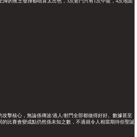
陣的夜王發揮都唔算太出色，3次射門只有1次中龍，4次地面
攻擊核心，無論係傳波/過人/射門全部都做得好好。數據甚至
同的比賽會變成點仍然係未知之數，不過就令人相當期待佢聖誕