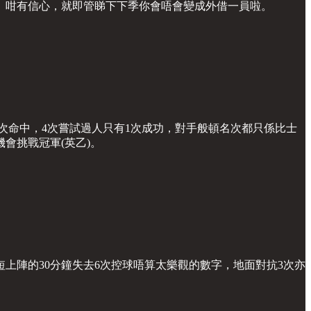
。咁有信心，就即管睇下下季你會唔會變成外借一員啦。
門2次命中，4次嘗試過人只有1次成功，對手般頓名次都只係比士
會挑戰冠軍(英乙)。
上陣的30分鐘失去6次控球唔算太樂觀的數字，地面對抗3次亦