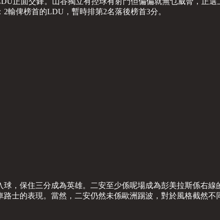
DU正面交鋒。山谷獨立有控球有射門但偏偏就無乜威脅，正選上
2輸俾榜首的LDU，暫時排第2名落後榜首3分。
入球，保住三分成為英雄。二安至少係呢場成為彭美拉斯係右線的
車路士的表現。當然，二安仍然未係歐洲踢波，對於風格截然不