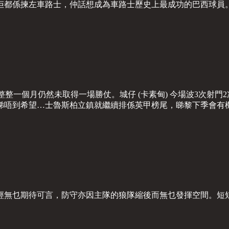
佢都係揀左車路士，仲話想成為車路士歷史上最成功的巴西球員
為止整整一個月仍然未取得一場勝仗。城仔 (卡素甸) 今場波3次射
睇唔到希望…士魯斯柏立鎮就繼續排係英甲榜尾，睇黎下季會有機
無乜期待可言，防守亦因主隊的狼隊縮後而無乜發揮空間。短短