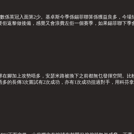
球數係英冠入面第2少。基卓斯今季係錫菲聯算係獲益良多，今場
年要佢返黎做後備，感覺又會浪費左佢一個賽季，如果錫菲聯下季
球在腳加上攻勢唔多，安瑟米路被換下之前都無乜發揮空間。比
多的長傳3次嘗試有2次成功，亦有1次成功扭過對手，用科芬