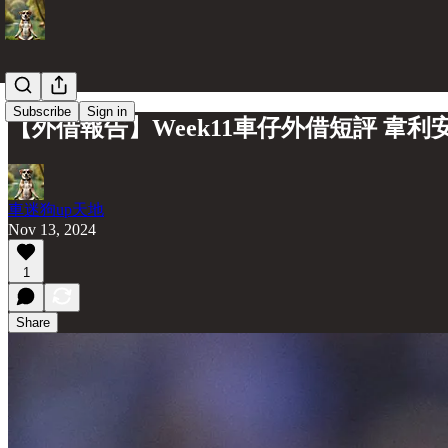
Subscribe
Sign in
【外借報告】Week11車仔外借短評 韋
車迷狗up天地
Nov 13, 2024
1
Share