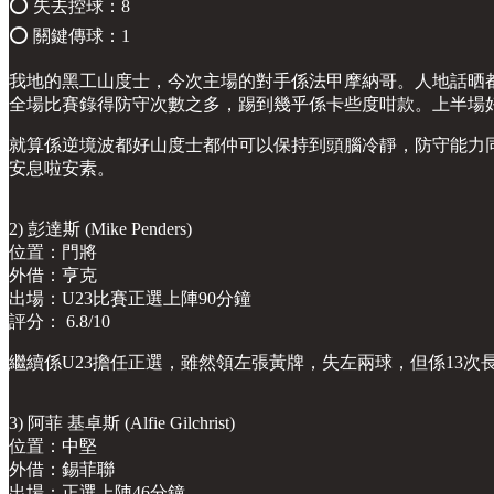
⭕️ 失去控球：8
⭕️ 關鍵傳球：1
我地的黑工山度士，今次主場的對手係法甲摩納哥。人地話晒
全場比賽錄得防守次數之多，踢到幾乎係卡些度咁款。上半場好
就算係逆境波都好山度士都仲可以保持到頭腦冷靜，防守能力
安息啦安素。
2) 彭達斯 (Mike Penders)
位置：門將
外借：亨克
出場：U23比賽正選上陣90分鐘
評分： 6.8/10
繼續係U23擔任正選，雖然領左張黃牌，失左兩球，但係13次
3) 阿菲 基卓斯 (Alfie Gilchrist)
位置：中堅
外借：錫菲聯
出場：正選上陣46分鐘