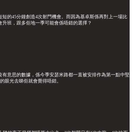
短短的45分鐘創造4次射門機會。而因為基卓斯係再對上一場比
會升班，跟多佢地一季可能會係唔錯的選擇？
較有意思的數據，係今季安瑟米路都一直被安排作為第一點中堅
拿的眼光去睇佢就會覺得唔錯。