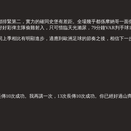
都排緊第二，實力的確同史堡有差距。全場幾乎都係摩納哥一面
好彩俾主隊偷雞射入，只可惜臨天光瀨尿，79分鐘VAR判手球
同上季相比有明顯進步，適應到歐洲足球的節奏之後，相信下一
長傳10次成功。我再講一次，13次長傳10次成功。你已經好過