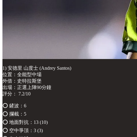
1) 安德里 山度士 (Andrey Santos)
位置：全能型中場
外借：史特拉斯堡
出場：正選上陣90分鐘
評分： 7.2/10
⭕️ 鏟波：6
⭕️ 攔截：5
⭕️ 地面對抗：13 (10)
⭕️ 空中爭頂：3 (3)