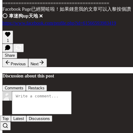
========================================
Facebook Page已經開咗啦！如果鍾意我的文章可以入黎按個讚
⭕️
車迷狗up天地
❌
https://www.facebook.com/profile.php?id=61566593983419
1
Share
Previous
Next
Discussion about this post
Comments
Restacks
Top
Latest
Discussions