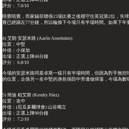
評分： 7.0/10
唔覺唔覺，而家錫菲聯係15場比賽之後穩守住英冠第2位，失
賽已經踢左77分鐘，所以輪換下今場只有半場時間。如果下
4) 艾朗 安瑟米路 (Aarón Anselmino)
位置：中堅
外借：小保加
出場：正選上陣46分鐘
評分： 6.8/10
今場的安瑟米路同基卓斯一樣只有半場時間，但因為對手無控
的位置，企係另一名中堅的身前係防中旁邊做掃蕩，今場為數唔
5) 簡迪 柏艾斯 (Kendry Páez)
位置：攻中
外借：(厄瓜多爾球會) 山谷獨立
出場：正選上陣90分鐘
評分： 7.2/10