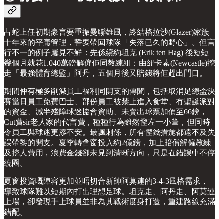
占蛇上任初期豪言要重振曼聯雄風，終結格拉沙(Glazer)家族
十年來的平庸管理，誓要帶回球隊「失落已久的野心」。但言
行不一的例子屢見不鮮：先係續約坦克 (Erik ten Hag) 後短短
幾個月就花1,040萬鎊解僱佢同教練組；由紐卡素(Newcastle)挖
走「最強體育總監」阿丹，五個月後又賠錢將佢趕出門口。
期間仲有極多削減員工福利同開支的傳聞，包括取消足總盃決
賽當日員工免費巴士、部份員工被禁止進入食堂、冇聖誕派對
的資金、減半殘障球迷協會資助、未賣出球票加價至66鎊，
Cut費sir老人家的代言費，種種行為雖然慳左一小筆，但同時
令員工與球迷更添不安。最諷刺係，所有慳錢措施都遠不及失
誤帶黎的開支。夏季轉會窗投入約2億鎊，加上賠償解僱教練
及挖人費用，浪費金錢卻未見到清晰方向，只是在錯誤中不停
繞圈。
夏窗投資嘅陣容更加並唔切合新帥阿莫連的3-4-3風格需求，
導致球隊難以短期內打出理想足球。坦克走、阿丹走、阿莫連
上場，卻發現手上球員並非為其戰術度身打造，重建路線充滿
錯配。