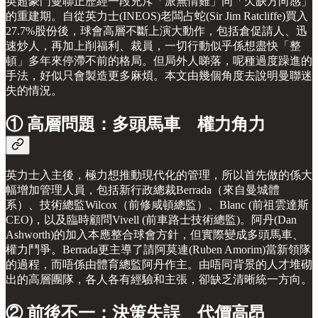
英超豪門曼聯正歷經一段充斥「派無情雞」同「欠缺方向感」
的重建期。自從英力士(INEOS)老闆占蛇(Sir Jim Ratcliffe)買入
27.7%股份後，球會高層不斷上演大動作，包括倉促請人、迅
速炒人，再加上削福利、裁員，一切行動似乎係想盡快「整
頓」多年來停滯不前的格局。但局外人睇落，呢種過度躁進的
手法，好似只會製造更多麻煩。本文由幾個角度去說明曼聯迷
失的情況。
① 高層問題：多頭馬車 權力角力
英力士入主後，極力想推動現代化的管理，所以首先做的係大
幅增加管理人員，包括新行政總裁Berrada（來自曼城體
系）、技術總監Wilcox（前修咸頓總監）、Blanc (前祖雲達斯
CEO)，以及臨時顧問Vivell (前車路士技術總監)。阿丹(Dan
Ashworth)的加入本應整合球會方針，但實際變成多頭馬車、
權力鬥爭。Berrada更主導了請阿莫連(Ruben Amorim)當新領隊
的過程，而唔係由體育總監阿丹作主。由唔同背景的人才堆砌
出的高層團隊，各人各有經驗和主張，卻缺乏清晰統一方向。
② 前後不一：決策失誤 代價高昂