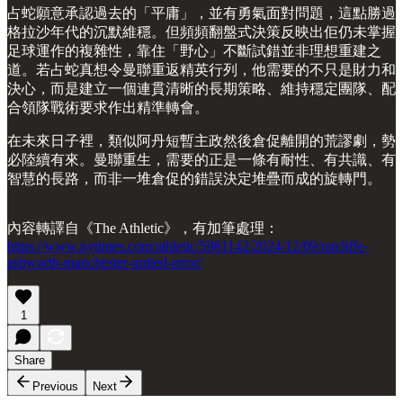
占蛇願意承認過去的「平庸」，並有勇氣面對問題，這點勝過
格拉沙年代的沉默維穩。但頻頻翻盤式決策反映出佢仍未掌握
足球運作的複雜性，靠住「野心」不斷試錯並非理想重建之
道。若占蛇真想令曼聯重返精英行列，他需要的不只是財力和
決心，而是建立一個連貫清晰的長期策略、維持穩定團隊、配
合領隊戰術要求作出精準轉會。
在未來日子裡，類似阿丹短暫主政然後倉促離開的荒謬劇，勢
必陸續有來。曼聯重生，需要的正是一條有耐性、有共識、有
智慧的長路，而非一堆倉促的錯誤決定堆疊而成的旋轉門。
內容轉譯自《The Athletic》，有加筆處理：
https://www.nytimes.com/athletic/5981142/2024/12/09/ratcliffe-
ashworth-manchester-united-error/
1
Share
Previous
Next