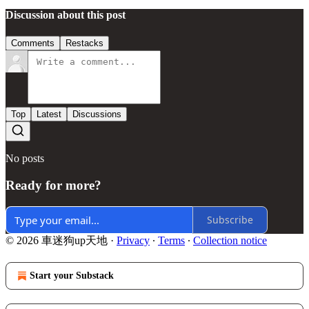
Discussion about this post
Comments
Restacks
Top
Latest
Discussions
No posts
Ready for more?
Subscribe
© 2026 車迷狗up天地
·
Privacy
∙
Terms
∙
Collection notice
Start your Substack