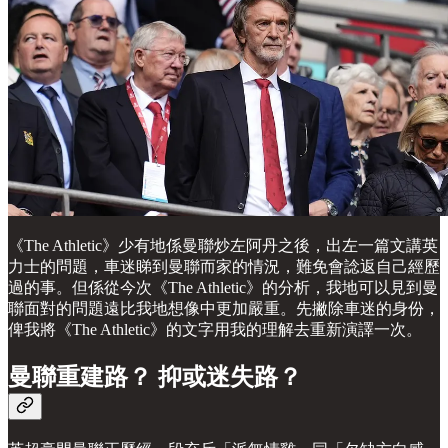
《The Athletic》少有地係曼聯炒左阿丹之後，出左一篇文講英
力士的問題，車迷睇到曼聯而家的情況，難免會諗返自己經歷
過的事。但係從今次《The Athletic》的分析，我地可以見到曼
聯面對的問題遠比我地想像中更加嚴重。先撇除車迷的身份，
俾我將《The Athletic》的文字用我的理解去重新演譯一次。
曼聯重建路？ 抑或迷失路？