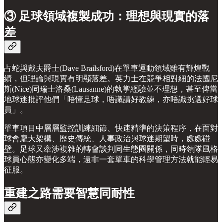
③ 足球領域複製成功：理想與現實的落
差
占蛇與戴夫爵士(Dave Brailsford)在單車運動領域雖有輝煌戰
績，但理論與現實有明顯落差。英力士在競爭相對細的法國尼
斯(Nice)同瑞士洛桑(Lausanne)的執掌經驗並不理想，甚至俾當
地球迷批評他們「唔懂足球，唔識請好教練，亦唔識挑選好球
員」。
單車項目中層層監控訓練細節、快速精準的決策程序，在面對
球會龐大架構、歷史傳統、人事政治與球迷期望時，處處碰
壁。足球又牽涉複雜的轉會談判同生態圈關係，同時領隊風格
球員心態亦變化多端，遠非一套單車的科學管理方法就能輕易
征服。
重建之路需要智慧同耐性