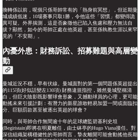
換轉係以前，呢個只係哥帥常有的「熱身前冥想」，但近期曼
城成績低迷，10場賽事只取1勝，令他這些「習慣」都變得詭
異可疑。外界揣測，這是否象徵他已陷入焦慮和壓力無法自
拔？顯然，如今的哥帥正處在他英超，甚至係執教生涯以來罕
見的「不安期」。
內憂外患：財務訴訟、招募難題與高層變
動
曼城近況不穩，早有伏線。曼城面對的第一個問題係英超提出
的115項(好似話變左130項) 財務違規指控，雖然曼城堅稱清
白，但巨大陰影既影響球會形象，又撼動球員的心理，更可能
動搖未來引援計劃：有潛力的新星誰敢輕易加盟一間或面臨扣
分、巨額罰款甚至被逐出英超的球會？
同時，與哥帥合作無間逾十年的足球總監碧基利史坦
(Begiristain)即將在明夏離任，由士砵亭的Hugo Viana接任。對
深信組織架構穩健性的哥帥而言，摯友離開可能會動搖他長期