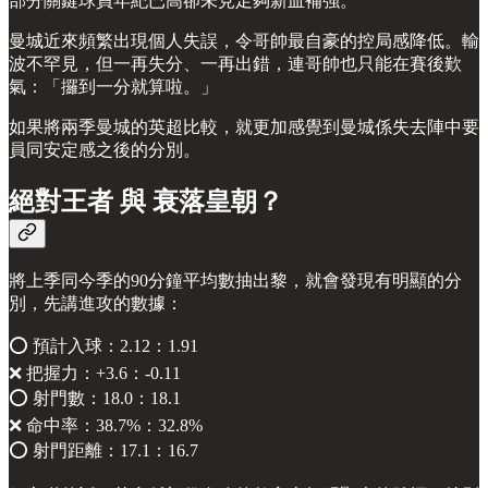
部分關鍵球員年紀已高卻未見足夠新血補強。
曼城近來頻繁出現個人失誤，令哥帥最自豪的控局感降低。輸
波不罕見，但一再失分、一再出錯，連哥帥也只能在賽後歎
氣：「攞到一分就算啦。」
如果將兩季曼城的英超比較，就更加感覺到曼城係失去陣中要
員同安定感之後的分別。
絕對王者 與 衰落皇朝？
將上季同今季的90分鐘平均數抽出黎，就會發現有明顯的分
別，先講進攻的數據：
⭕️ 預計入球：2.12：1.91
❌ 把握力：+3.6：-0.11
⭕️ 射門數：18.0：18.1
❌ 命中率：38.7%：32.8%
⭕️ 射門距離：17.1：16.7