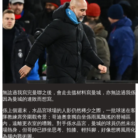
無諗過我寫完曼聯之後，會走去搵材料寫曼城，亦無諗過我係
因為曼城的連敗而想寫。
係上個週末，水晶宮球場的人影仍然稀少之際，一批球迷在客
隊教練席旁圍觀奇景：哥迪奧拿獨自坐係雨風飄搖的替補區
內，遠離更衣室的嘈雜。對手係水晶宮，曼城的球員仍然未出
場熱身，但哥帥已靜坐思考、拍膝、輕抖腳，好像想將風雨化
為腦內戰術圖。