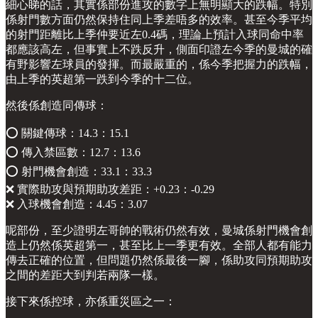
細心睇的話，其實係部份進攻的數字上無明顯大的跌幅。特別
係射門數方面仍然保持住同上季差唔多的效率。甚至今季平均
的射門距離比上季仲要近左0.4碼，理論上預計入球同命中率
都應該高左，但事實上不跌反升，側面印證左今季的曼城的確
有野影響左球員的發揮。而最嚴重的，係今季把握力的跌幅，
由上季的英超第一跌到今季的十二位。
然後係創造同傳球：
⭕️ 關鍵傳球：14.3：15.1
⭕️ 傳入禁區數：12.7：13.6
⭕️ 射門機會創造：33.1：33.3
❌ 實際助攻與預期助攻差距：+0.23：-0.29
❌ 入球機會創造：4.45：3.07
呢部份，至少證明左哥帥的戰術仍然有效，曼城係射門機會創
造上仍然係英超第一，甚至比上一季更有效。全部人都有能力
傳去正確的位置，但問題仍然係最後一腳，係助攻同預期助攻
之間的差距大到判若兩隊一樣。
接下來係控球，亦係重災區之一：