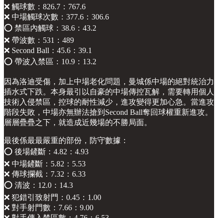
❌ 觸球數：826.7：767.6
❌ 中場觸球次數：377.6：306.6
⭕️ 禁區內觸球：38.6：43.2
❌ 帶波數：531：489
❌ Second Ball：45.6：39.1
⭕️ 帶波入禁區：10.9：13.2
因為洛迪受傷，加上中場老化問題，曼城係中場的絕對統治力
插水式下跌。本身最引以自豪的中場傳控瓦解，需要轉用個人
技術入侵禁區，控球的耐性減少，進攻變得更加心急。當進攻
階段失敗，中場亦無辦法搶到Second Ball奪回球權重新進攻。
層層疊疊之下，就造成近幾場的不勝局面。
最後係最最嚴重的部份，防守數據：
⭕️ 後場鏟斷：4.82：4.93
❌ 中場鏟斷：5.82：5.53
❌ 傳球攔截：7.32：6.33
⭕️ 清波：12.0：14.3
❌ 犯錯引致射門：0.45：1.00
❌ 對手射門數：7.66：9.00
❌ 對手傳入禁區數：4.76：6.53