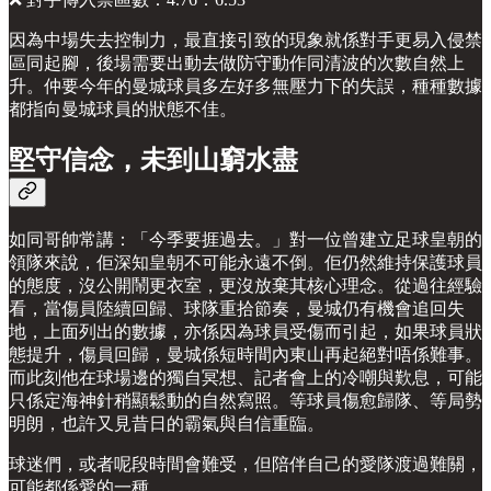
因為中場失去控制力，最直接引致的現象就係對手更易入侵禁
區同起腳，後場需要出動去做防守動作同清波的次數自然上
升。仲要今年的曼城球員多左好多無壓力下的失誤，種種數據
都指向曼城球員的狀態不佳。
堅守信念，未到山窮水盡
如同哥帥常講：「今季要捱過去。」對一位曾建立足球皇朝的
領隊來說，佢深知皇朝不可能永遠不倒。佢仍然維持保護球員
的態度，沒公開鬧更衣室，更沒放棄其核心理念。從過往經驗
看，當傷員陸續回歸、球隊重拾節奏，曼城仍有機會追回失
地，上面列出的數據，亦係因為球員受傷而引起，如果球員狀
態提升，傷員回歸，曼城係短時間內東山再起絕對唔係難事。
而此刻他在球場邊的獨自冥想、記者會上的冷嘲與歎息，可能
只係定海神針稍顯鬆動的自然寫照。等球員傷愈歸隊、等局勢
明朗，也許又見昔日的霸氣與自信重臨。
球迷們，或者呢段時間會難受，但陪伴自己的愛隊渡過難關，
可能都係愛的一種。