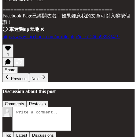
========================================
Facebook Page已經開咗啦！如果鍾意我的文章可以入黎按個
讚！
⭕️
車迷狗up天地
❌
https://www.facebook.com/profile.php?id=61566593983419
1
Share
Previous
Next
Discussion about this post
Comments
Restacks
Top
Latest
Discussions