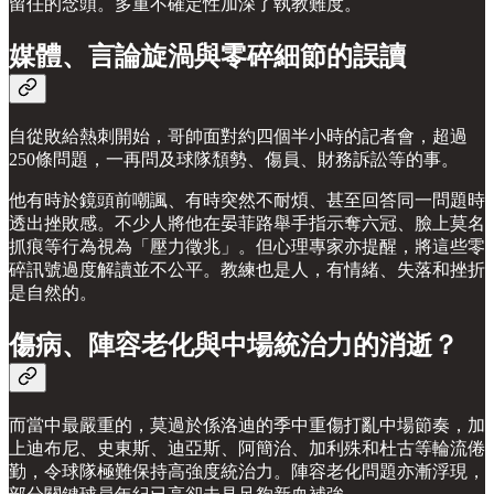
留任的念頭。多重不確定性加深了執教難度。
媒體、言論旋渦與零碎細節的誤讀
自從敗給熱刺開始，哥帥面對約四個半小時的記者會，超過
250條問題，一再問及球隊頹勢、傷員、財務訴訟等的事。
他有時於鏡頭前嘲諷、有時突然不耐煩、甚至回答同一問題時
透出挫敗感。不少人將他在晏菲路舉手指示奪六冠、臉上莫名
抓痕等行為視為「壓力徵兆」。但心理專家亦提醒，將這些零
碎訊號過度解讀並不公平。教練也是人，有情緒、失落和挫折
是自然的。
傷病、陣容老化與中場統治力的消逝？
而當中最嚴重的，莫過於係洛迪的季中重傷打亂中場節奏，加
上迪布尼、史東斯、迪亞斯、阿簡治、加利殊和杜古等輪流倦
勤，令球隊極難保持高強度統治力。陣容老化問題亦漸浮現，