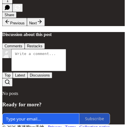
1
Share
Previous
Next
Discussion about this post
Comments
Restacks
Top
Latest
Discussions
No posts
Ready for more?
Subscribe