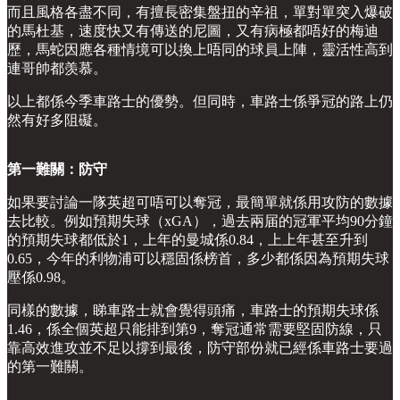
而且風格各盡不同，有擅長密集盤扭的辛祖，單對單突入爆破
的馬杜基，速度快又有傳送的尼圖，又有病極都唔好的梅迪
歷，馬蛇因應各種情境可以換上唔同的球員上陣，靈活性高到
連哥帥都羡慕。
以上都係今季車路士的優勢。但同時，車路士係爭冠的路上仍
然有好多阻礙。
第一難關：防守
如果要討論一隊英超可唔可以奪冠，最簡單就係用攻防的數據
去比較。例如預期失球（xGA），過去兩届的冠軍平均90分鐘
的預期失球都低於1，上年的曼城係0.84，上上年甚至升到
0.65，今年的利物浦可以穩固係榜首，多少都係因為預期失球
壓係0.98。
同樣的數據，睇車路士就會覺得頭痛，車路士的預期失球係
1.46，係全個英超只能排到第9，奪冠通常需要堅固防線，只
靠高效進攻並不足以撐到最後，防守部份就已經係車路士要過
的第一難關。