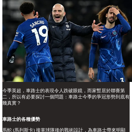
今季英超，車路士的表現令人跌破眼鏡，而家暫居於聯賽第
二，所以有必要探討一個問題：車路士今季的爭冠形勢到底有
幾真實？
車路士的各種優勢
馬蛇 (馬列斯卡) 接掌球隊後的戰術設計，為車路士帶來明顯