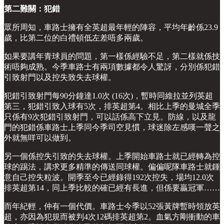
第二難關：犯錯
眾所周知，車路士擁有全英超最年輕的陣容，平均年齡係23.9
歲，比第二位的白禮頓低左差唔多兩歲。
如果要講年青球員的問題，第一樣係經驗不足，第二樣就係技
術唔夠成熟。今季車路士有兩項數據都令人驚訝，分別係犯錯
引致射門以及控失致失去球權。
犯錯引致射門每90分鐘達1.0次 (16次)，暫時同維拉並列英超
第三，犯錯引致入球有5次，排英超第4。相比上季的曼城全季
只係有9次犯錯引致射門，可以話係高下立見。防線，以及龍
門的犯錯係車路士上季同今季司空見慣，球迷除左感嘆一聲之
外就無咩可以做到。
另一個係控失引致的失去球權。上季開始車路士就已經轉為控
球的踢法，講求更多精準的傳送同球權。偏偏呢隊車路士就鍾
意自己控失粒波。開季至今已經錄得192次控失，場均12.0次
排英超第14，同上季比較的確已經有長進，但係要贏冠軍……
而年紀輕，仲有一個代價。車路士今季以52張黃牌暫時領放英
超，亦因為犯規而被判4次12碼排英超第2。血氣方剛衝動的車