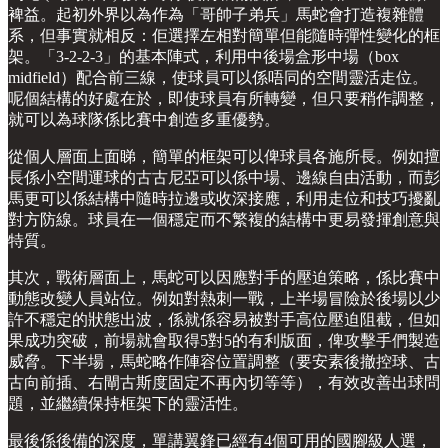
裨益。起初外界以為作為「哥帥子弟兵」馬蛇會打造複雜體
系，但事實就相反：佢選擇左相對簡單但能隨時彈性變化的框
架。「3-2-2-3」的基本陣式，利用中後場盒形中場（box
midfield）配合前三線，使球員可以係唔同的空間靈活走位。
呢個結構的好處在於，即使球員有所轉變，但只要稍作調整，
就可以為球隊係比賽中創造多重優勢。
從個人層面上面睇，簡單的框架可以俾球員各施所長。例如擅
長係小空間運球的古古尼亞可以係中場、邊線自由活動，而彭
馬更可以係結構中隨時拉邊或收深接應，利用走位和技巧擾亂
對方防線。球員在一個穩定而不繁複的結構中更易發揮創意與
特質。
其次，戰術層面上，馬蛇可以因應對手的壓迫策略，係比賽中
動態改變人員站位。例如對熱刺一戰，上半場冒險於後場以少
許不穩定的狀態出波，係就係容易被對手高位壓迫阻截，但如
果成功突破，前場就會取得5對5的有利版面，俾攻擊手們製造
威脅。下半場，馬蛇略作陣容位置調整（要安素後撤控球、古
古向前插、右閘古斯度固定不再內切等等），有效改善出球問
題，並繼續保持框架下的靈活性。
最後係後備的深度，單講翼鋒已經有4個可用的國腳級人選，