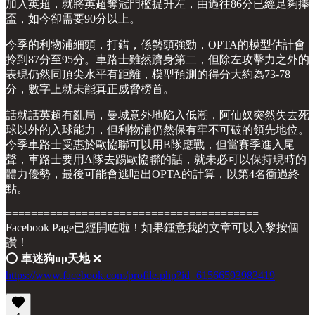
加入英超，就將英超奪冠門檻提升左，由過往86分已經足夠捧
盃，如今卻需要90分以上。
今季的利物浦細頭，打錯，係勢頭強勁，OPTA的模型估計會
拎到87分至95分。車路士雖然躋身第二，但除左攻擊力之外的
表現仍然同頂尖水平有距離，模型預測的得分大約為73-78
分，數字上就未能真正威脅榜首。
話就話英超有亂局，曼城意外地陷入低潮，阿仙奴突然失去死
球以外的入球能力，但利物浦仍然保有牢不可破的領先地位。
今季車路士受惠於歐協聯可以用B隊應戰，但當賽季進入尾
聲，車路士要用A隊去踢歐協聯的話，就未必可以保持現時的
體力優勢，最後可能會逃唔出OPTA的計算，以第4名衝過終
點。
========================================
Facebook Page已經開咗啦！如果鍾意我的文章可以入黎按個
讚！
⭕️
車迷狗up天地
❌
https://www.facebook.com/profile.php?id=61566593983419