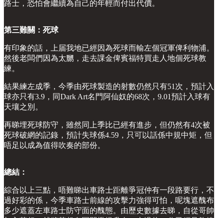
路士，恐怕會繼續為自己的年輕而付出代價。
第三難關：死球
有印象的話，上届我地已經因為死球而輸左個冠軍俾利物浦。
然後老闆們因為太嬲，走去課金俾賓福特買走人地個死球教
練。
結果練左成季，今季由死球製造的射數仍然只有51次，預計入
球亦只有3.9，同Dark Art名門阿仙奴的68次，9.01預計入球有
天壤之別。
再睇埋死球防守，雖然同上季比已經有進步，但仍然有4次被
死球破網的記錄，預計失球係4.59，只可以話係中規中矩，但
唔足以成為值得吹奏的部份。
總結：
綜合以上三點，唔難睇出車路士距離爭冠仲有一段路要行，不
過好彩的係，今季車路士前線的攻擊力強得可怕，呢塊遮醜布
多少遮蓋左車路士防守面的醜態。由歷史數據去睇，自從哥帥