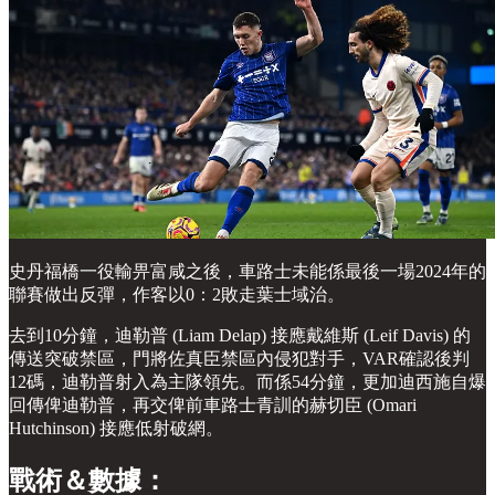
史丹福橋一役輸畀富咸之後，車路士未能係最後一場2024年的
聯賽做出反彈，作客以0：2敗走葉士域治。
去到10分鐘，迪勒普 (Liam Delap) 接應戴維斯 (Leif Davis) 的
傳送突破禁區，門將佐真臣禁區內侵犯對手，VAR確認後判
12碼，迪勒普射入為主隊領先。而係54分鐘，更加迪西施自爆
回傳俾迪勒普，再交俾前車路士青訓的赫切臣 (Omari
Hutchinson) 接應低射破網。
戰術＆數據：