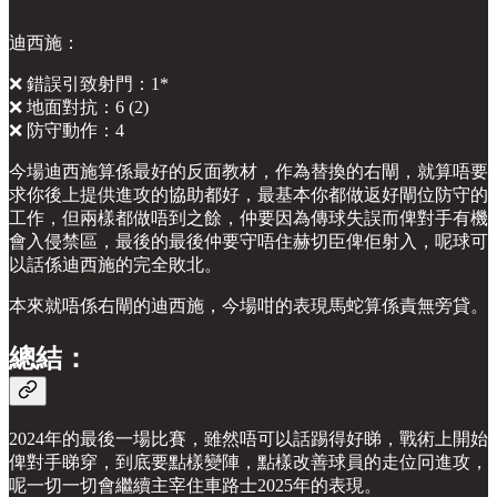
迪西施：
❌ 錯誤引致射門：1*
❌ 地面對抗：6 (2)
❌ 防守動作：4
今場迪西施算係最好的反面教材，作為替換的右閘，就算唔要
求你後上提供進攻的協助都好，最基本你都做返好閘位防守的
工作，但兩樣都做唔到之餘，仲要因為傳球失誤而俾對手有機
會入侵禁區，最後的最後仲要守唔住赫切臣俾佢射入，呢球可
以話係迪西施的完全敗北。
本來就唔係右閘的迪西施，今場咁的表現馬蛇算係責無旁貸。
總結：
2024年的最後一場比賽，雖然唔可以話踢得好睇，戰術上開始
俾對手睇穿，到底要點樣變陣，點樣改善球員的走位冋進攻，
呢一切一切會繼續主宰住車路士2025年的表現。