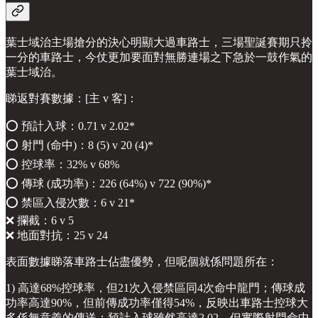
葉士域治主場搶分的決心明顯大過車路士，三場聖誕賽期只拎
一分的車路士，今仗更加要面對無勝連場之下急於一鼓作氣的
葉士域治。
睇返對賽數據：[主 v 客]：
⭕️ 預計入球：0.71 v 2.02*
⭕️ 射門 (命中)：8 (5) v 20 (4)*
⭕️ 控球率：32% v 68%
⭕️ 傳球 (成功率)：226 (64%) v 722 (90%)*
⭕️ 禁區入侵次數：6 v 21*
❌ 攔截：6 v 5
❌ 地面對抗：25 v 24
表面數據睇落車路士佔盡優勢，但呢個就係問題所在：
1) 高達68%控球率，但21次入侵禁區同4次命中龍門；傳球成
功率高達90%，但前傳成功率僅得54%，反映出車路士控球大
多係無意義的傳送；預計入球雖然高達2.02，但實際射門命中