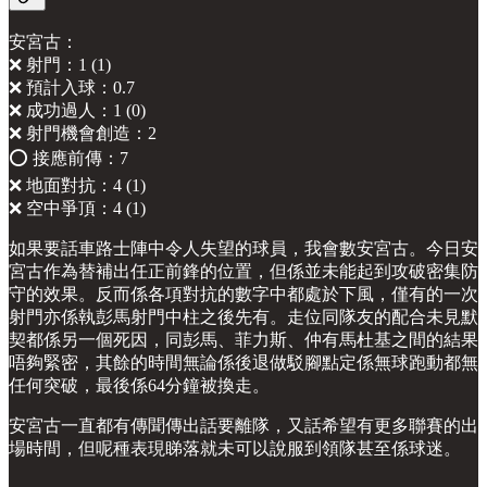
安宮古：
❌ 射門：1 (1)
❌ 預計入球：0.7
❌ 成功過人：1 (0)
❌ 射門機會創造：2
⭕️ 接應前傳：7
❌ 地面對抗：4 (1)
❌ 空中爭頂：4 (1)
如果要話車路士陣中令人失望的球員，我會數安宮古。今日安
宮古作為替補出任正前鋒的位置，但係並未能起到攻破密集防
守的效果。反而係各項對抗的數字中都處於下風，僅有的一次
射門亦係執彭馬射門中柱之後先有。走位同隊友的配合未見默
契都係另一個死因，同彭馬、菲力斯、仲有馬杜基之間的結果
唔夠緊密，其餘的時間無論係後退做駁腳點定係無球跑動都無
任何突破，最後係64分鐘被換走。
安宮古一直都有傳聞傳出話要離隊，又話希望有更多聯賽的出
場時間，但呢種表現睇落就未可以說服到領隊甚至係球迷。