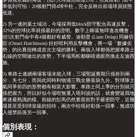
率低到可怕：20個射門得4球中柱，完全反映出前場球員狀態
低迷。
2) 另一邊的葉士域治，今場採用低block防守配合高速反擊，
32%的控球比率就係最好的證明。數字上睇落無咩進攻機會，
但5次射門命中有4個都好有威脅。迪勒普 (Liam Delap) 同赫切
臣 (Omari Hutchinson) 好好咁利用反擊機會，將一場「數據劣
勢」的比賽扭轉成首次主場的勝利。兩個入球都係把握車路士
右線的空間做出的攻勢，下半場馬蛇都睇唔過眼而換走左迪西
施。
3) 車路士連續兩場客場未能入球，三場聖誕賽期只係拎到兩
分，失七分，而與此同時利物浦三戰全勝落袋九分。對球隊士
氣同爭前四的形勢都有相當大影響。車路士同上季的分別就只
係把握力，所以好似今場咁無運入唔到波的話，就會變返我地
車迷最熟識的樣。前線的彭馬仍然要面前對手嚴密防守，近幾
場甚至受到球皇級的招待，兩次中柱唔好彩係一回事，無成功
入侵禁區係另一回事。
個別表現：