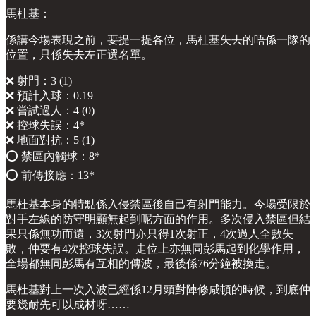
馬杜基：
係講今場表現之前，要提一提各位，馬杜基失去的唔係一隊的
位置，只係失去左正選名單。
❌ 射門：3 (1)
❌ 預計入球：0.19
❌ 嘗試過人：4 (0)
❌ 控球失誤：4*
❌ 地面對抗：5 (1)
⭕️ 禁區內觸球：8*
⭕️ 前傳接應：13*
馬杜基本身的特點係入侵禁區後自己有射門能力。今場受限於
對手左線的防守明顯無起到呢方面的作用。多次侵入禁區但結
果只係無功而還，3次射門亦只得1次射正，4次過人全數失
敗，仲要有4次控球失誤。走位上亦無同彭馬起到化學作用，
全場都無同彭馬有互相的傳波，最後係76分鐘被換走。
馬杜基對上一次入波已經係12月頭對陣修咸頓的時候，到底仲
要幾耐先可以成材呀……