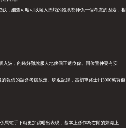
空缺，細查可唔可以融入馬蛇的體系都仲係一個考慮的因素，相
2個入波，的確好難說服人地俾個正選位你。同位置仲要有安
適的報價的話會考慮放走。睇返記錄，當初車路士用3000萬買佢
年係馬蛇手下就更加踢唔出表現，基本上係作為右閘的兼職上