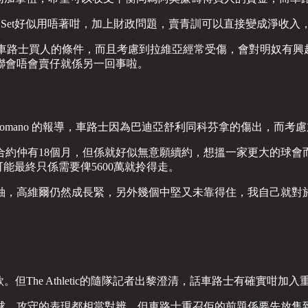
ll Set好似用唔著咁，加上財政問題，賣青訓可以直接變成淨收
晒車路士買人的條件，而且考慮到拉維亞經常受傷，會對明奴有興
曼聯會唔會賣仔就係另一回事啦。
o Romano 的報導，車路士因為巴迪亞舒利同科芬拿的傷出，而考
約仲有18個月，但係就好似無意願續約，想搵一家更大的球會而
可能最終只係需要俾5600萬就拎得走。
袖，高維爾仍然成長緊，另外幾個中堅又未靠得住，我自己就對
的條款。但The Athletic的隨隊記者出黎澄清，話車路士有確
2球，攻守的表現都相當對辨，但車路士重召佢的前題係要先放售