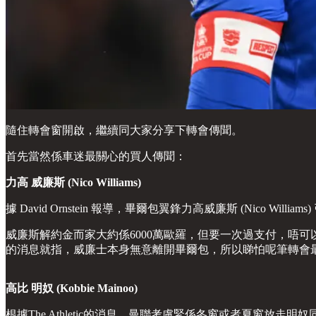
隨住轉會窗開啟，繼續同大家分享下轉會傳聞。
首先當然係車迷最關心的買人傳聞：
力高 威廉斯 (Nico Williams)
據 David Ornstein 報導，畢爾包翼鋒力高威廉斯 (Ni
威廉斯解約金而家大約係6000萬歐羅，但要一次過支付，唔
的消息就指，威廉士本身無意離開畢爾包，所以睇怕呢筆轉會
高比 明奴 (Kobbie Mainoo)
根據The Athletic的消息，曼聯考慮緊係冬窗或者夏窗