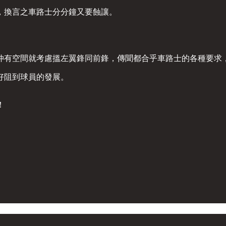
走，換言之車路士分分鐘又要蝕讓。
仲有空間就考慮搵左翼鋒同前鋒，傳聞都合乎車路士的各種要求
好阻到球員的發展。
！