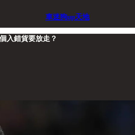
車迷狗up天地
有個入錯貨要放走？