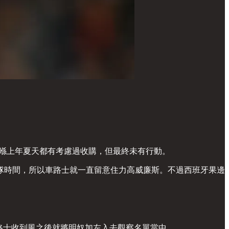
仙奴。利物浦喺上年夏天都有考慮過收購，但最終未有行動。
歸隊時間，所以車路士就一直留意住力高威廉斯。不過西班牙果邊
而車路士收到風之後就將明奴加左入去觀察名單當中。