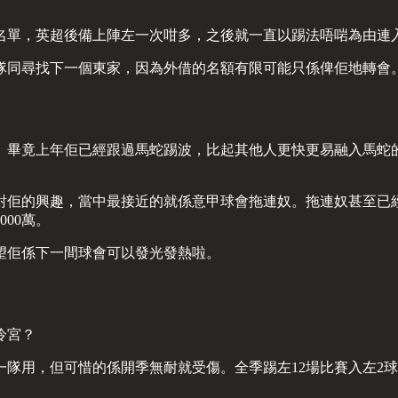
名單，英超後備上陣左一次咁多，之後就一直以踢法唔啱為由連
隊同尋找下一個東家，因為外借的名額有限可能只係俾佢地轉會
。畢竟上年佢已經跟過馬蛇踢波，比起其他人更快更易融入馬蛇的
對佢的興趣，當中最接近的就係意甲球會拖連奴。拖連奴甚至已
00萬。
望佢係下一間球會可以發光發熱啦。
冷宮？
上一隊用，但可惜的係開季無耐就受傷。全季踢左12場比賽入左2