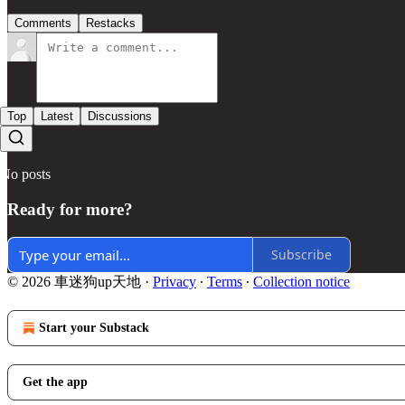
Comments
Restacks
Top
Latest
Discussions
No posts
Ready for more?
Subscribe
© 2026 車迷狗up天地
·
Privacy
∙
Terms
∙
Collection notice
Start your Substack
Get the app