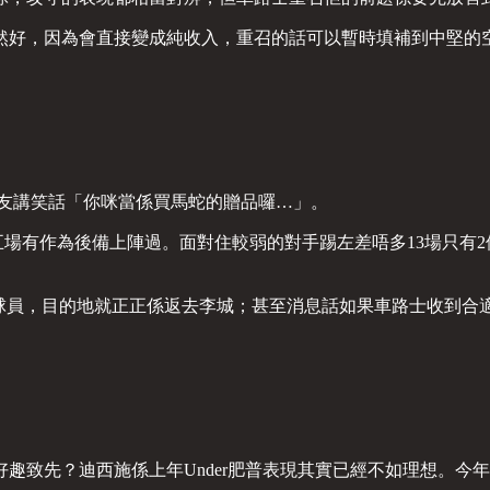
然好，因為會直接變成純收入，重召的話可以暫時填補到中堅的
網友講笑話「你咪當係買馬蛇的贈品囉…」。
場有作為後備上陣過。面對住較弱的對手踢左差唔多13場只有
李城球員，目的地就正正係返去李城；甚至消息話如果車路士收到合
趣致先？迪西施係上年Under肥普表現其實已經不如理想。今