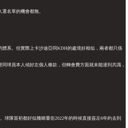
入選名單的機會都無。
。
體系。但實際上卡沙迪亞同KDH的處境好相似，兩者都只係
經同球員本人傾好左個人條款，但轉會費方面就未能達到共識，
球。球隊當初都好似幾睇重佢2022年的時候直接簽左6年約去到