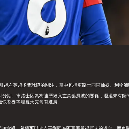
co Williams) 引起左英超多間球隊的關注，當中包括車路士同阿
可以分期。車路士因為梅迪歷捲入左禁藥風波的關係，遲遲未有
最快都要等埋夏天先會有進展。
放走明奴同加拿祖，希望可以收支平衡同為阿莫廉籌得買人的資金，