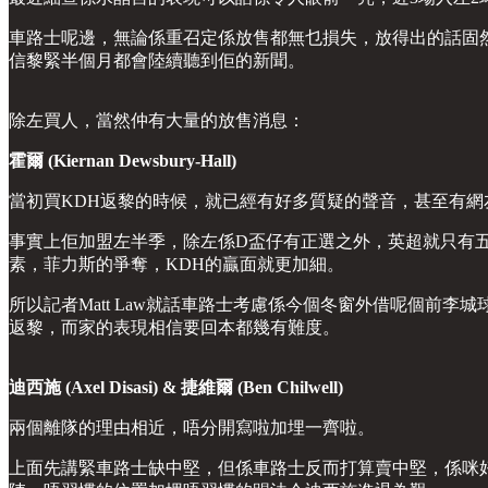
車路士呢邊，無論係重召定係放售都無乜損失，放得出的話固
信黎緊半個月都會陸續聽到佢的新聞。
除左買人，當然仲有大量的放售消息：
霍爾 (Kiernan Dewsbury-Hall)
當初買KDH返黎的時候，就已經有好多質疑的聲音，甚至有
事實上佢加盟左半季，除左係D盃仔有正選之外，英超就只有五
素，菲力斯的爭奪，KDH的贏面就更加細。
所以記者Matt Law就話車路士考慮係今個冬窗外借呢個前
返黎，而家的表現相信要回本都幾有難度。
迪西施 (Axel Disasi) & 捷維爾 (Ben Chilwell)
兩個離隊的理由相近，唔分開寫啦加埋一齊啦。
上面先講緊車路士缺中堅，但係車路士反而打算賣中堅，係咪好