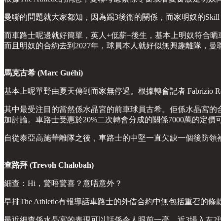
曼聯的問題就大家都知，因為踢3後衛的關係，而家明奴的Ski
而車路士呢邊就好簡單，英人+低薪+後生，基本上明奴符合
而且明奴的合約去到2027年，球員本人就好似無興趣離隊，
馬克古希 (Marc Guéhi)
基本上呢單野由夏天傳到而家無停過。根據轉會記者 Fabrizi
其中最受注目的當然係水晶宮的前車球員古希。佢係水晶宮的合
加討論。車路士受惠於20%二次轉會分成的關係7000萬的定價
自從泰亞高施華離隊之後，車路士的中堅一直欠缺一個後防領
查路拜 (Trevoh Chalobah)
細查：Hi，驚唔驚喜？意唔意外？
早排The Athletic有報導話車路士的外借合約中無包括重召
最近細查係水晶宮的表現可以話係令人眼前一亮，近3場入左