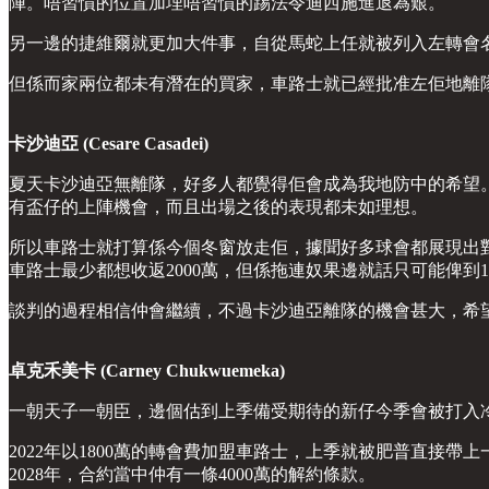
陣。唔習慣的位置加埋唔習慣的踢法令迪西施進退為艱。
另一邊的捷維爾就更加大件事，自從馬蛇上任就被列入左轉會
但係而家兩位都未有潛在的買家，車路士就已經批准左佢地離
卡沙迪亞 (Cesare Casadei)
夏天卡沙迪亞無離隊，好多人都覺得佢會成為我地防中的希望
有盃仔的上陣機會，而且出場之後的表現都未如理想。
所以車路士就打算係今個冬窗放走佢，據聞好多球會都展現出
車路士最少都想收返2000萬，但係拖連奴果邊就話只可能俾到10
談判的過程相信仲會繼續，不過卡沙迪亞離隊的機會甚大，希
卓克禾美卡 (Carney Chukwuemeka)
一朝天子一朝臣，邊個估到上季備受期待的新仔今季會被打入
2022年以1800萬的轉會費加盟車路士，上季就被肥普直接帶
2028年，合約當中仲有一條4000萬的解約條款。