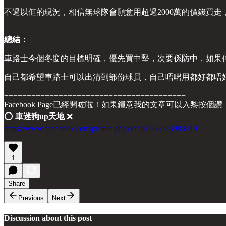
不過以佢的現況，相信無球隊會願意用超過2000萬的價錢買
總結：
車路士今個冬窗的目標明確，優先買中堅，次要係防中，如果
自己都希望車路士可以出清到部份球員，自己唔啱用都好都唔
========================================
Facebook Page已經開咗啦！如果鍾意我的文章可以入黎按個讚
⭕️
車迷狗up天地
❌
https://www.facebook.com/profile.php?id=61566593983419
1
Share
Previous
Next
Discussion about this post