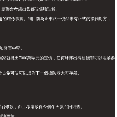
入，曼聯會考慮出售都唔係唔理解。
趣的確係事實。到目前為止車路士仍然未有正式的接觸對方，
慮加緊買中堅。
家就擺出7000萬歐元的定價，任何球隊出得起錢都可以埋黎參
於古希可唔可以成為下一個後防老大哥存疑。
實咁加入重召條款，而且考慮緊係今個冬天就召回細查。
到迪西施。