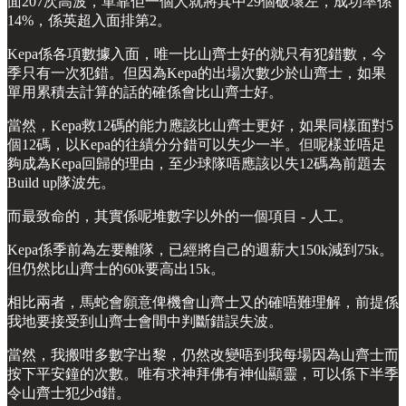
面207次高波，單靠佢一個人就將其中29個破壞左，成功率係
14%，係英超入面排第2。
Kepa係各項數據入面，唯一比山齊士好的就只有犯錯數，今
季只有一次犯錯。但因為Kepa的出場次數少於山齊士，如果
單用累積去計算的話的確係會比山齊士好。
當然，Kepa救12碼的能力應該比山齊士更好，如果同樣面對5
個12碼，以Kepa的往績分分錯可以失少一半。但呢樣並唔足
夠成為Kepa回歸的理由，至少球隊唔應該以失12碼為前題去
Build up隊波先。
而最致命的，其實係呢堆數字以外的一個項目 - 人工。
Kepa係季前為左要離隊，已經將自己的週薪大150k減到75k。
但仍然比山齊士的60k要高出15k。
相比兩者，馬蛇會願意俾機會山齊士又的確唔難理解，前提係
我地要接受到山齊士會間中判斷錯誤失波。
當然，我搬咁多數字出黎，仍然改變唔到我每場因為山齊士而
按下平安鐘的次數。唯有求神拜佛有神仙顯靈，可以係下半季
令山齊士犯少d錯。