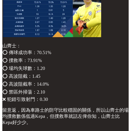
山齊士：
⭕️ 傳球成功率：70.51%
⭕️ 撲救率：73.91%
⭕️ 場均失球數：1.20
⭕️ 高波阻截：1.45
⭕️ 高波阻截率：14.0%
⭕️ 禁區外掃蕩：2.10
❌ 犯錯引致射門：0.30
留意返，因為車路士的防守比較穩固的關係，所以山齊士的場
均撲救數係低過Kepa，但撲救率就話左俾你知，山齊士比
Kepa好少少。