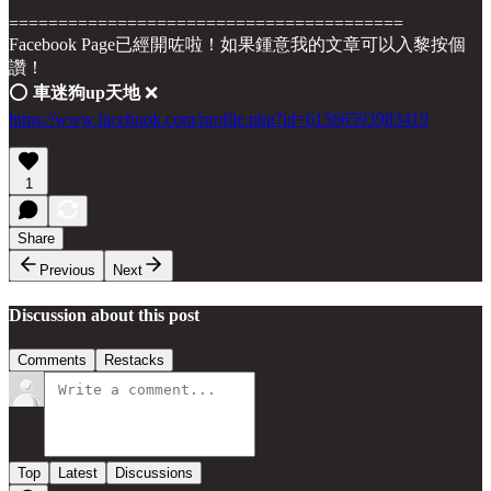
========================================
Facebook Page已經開咗啦！如果鍾意我的文章可以入黎按個
讚！
⭕️
車迷狗up天地
❌
https://www.facebook.com/profile.php?id=61566593983419
1
Share
Previous
Next
Discussion about this post
Comments
Restacks
Top
Latest
Discussions