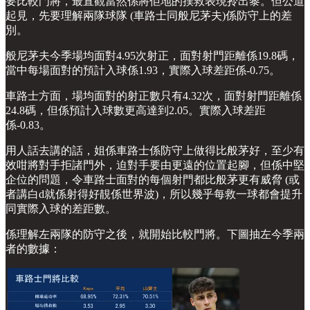
要比較門將，最直觀當然係將佢地的撲救表現拎出黎。但公道
起見，先要理解兩隊球隊 (車路士同般尼茅夫)係防守上的差
別。
般尼茅夫今季場均面對4.95次射正，面對射門距離係19.8碼，
當中每場面對的預計入球係1.93，實際入球差距係-0.75。
車路士方面，場均面對的射正數只有4.32次，面對射門距離係
24.8碼，但係預計入球數更高達到2.05。實際入球差距
係-0.83。
用人話去講的話，姐係車路士係防守上做得比般茅好，至少有
效咁將對手拒諸門外，迫對手要由更遠的位置起腳，但係中堅
企位的問題，令車路士面對的每個射門都比般茅更有威脅 (或
者講白d就係射得好靚係世界波)，所以幾乎每救一球都會提升
同實際入球的差距數。
係理解左兩隊的防守之後，就開始比較門將。下圖抽左今季兩
者的數據：