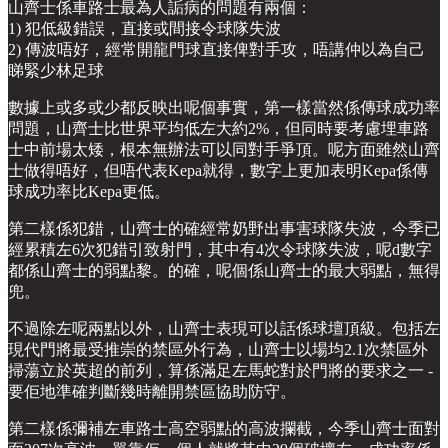
山齊士係車路士最為人詬病的問題有兩個：
1) 犯低級錯誤，直接或間接令球隊失波
2) 傳波唔好，經常開龍門球直接俾對手攻，唔講仲以為自己
睇緊少林足球
數據上或多或少都反映出呢個事實，第一樣當然係傳球成功率
問題，山齊士比世界平均低左大約2%，但同時要考慮埋車路
士中前場太矮，根本無辦法可以同對手爭頂。呢方面雖然山齊
士做得唔好，但唔代表Kepa就得，數字上更加表明Kepa係傳
球成功率比Kepa更低。
第二樣係犯錯，山齊士的確經常奶野出事害球隊失波，今季已
經累積左6次犯錯引致射門，其中有4次令球隊失波，呢d數字
都係山齊士的弱點黎。的確，呢個係山齊士的最大弱點，無得
兜。
不過除左呢兩點以外，山齊士表現可以話係球壇頂級。包括左
現代門將最受推崇的禁區外行為，山齊士以場均2.1次禁區外
掃蕩立於英超的前列，算係滿足左馬蛇對於門將的要求之一 -
要佢地準確判斷幾時離開禁區協助防守。
第二樣係彌補左車路士高空弱點的高波攔截，今季山齊士面對