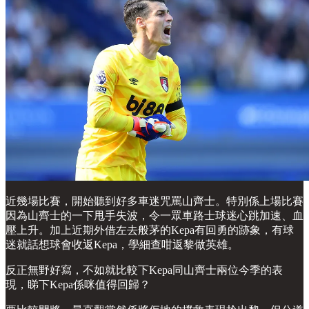
近幾場比賽，開始聽到好多車迷咒罵山齊士。特別係上場比賽
因為山齊士的一下甩手失波，令一眾車路士球迷心跳加速、血
壓上升。加上近期外借左去般茅的Kepa有回勇的跡象，有球
迷就話想球會收返Kepa，學細查咁返黎做英雄。
反正無野好寫，不如就比較下Kepa同山齊士兩位今季的表
現，睇下Kepa係咪值得回歸？