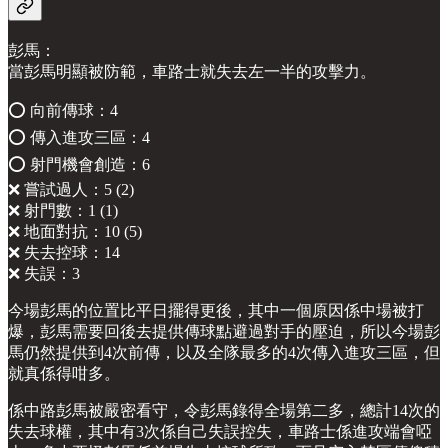
彭馬：
當彭馬明顯被防範，車路士就失去左一半的攻擊力。
⭕️ 向前傳球：4
⭕️ 傳入進攻三區：4
⭕️ 射門機會創造：6
❌ 嘗試過人：5 (2)
❌ 射門數：1 (1)
❌ 地面對抗：10 (5)
❌ 失去控球：14
❌ 失誤：3
今場彭馬的位置比平日擺得更後，其中一個原因係中場被打
爆，彭馬需要回後去提供傳球點避過對手的壓迫，所以今場彭
馬仍然提供到4次前傳，以及全隊最多的4次傳入進攻三區，但
就真係得咁多。
係中路彭馬被嚴密看守，令彭馬錄得全場第二多，總計14次的
失去球權，其中有3次係自己失誤控失，車路士係進攻端會啞