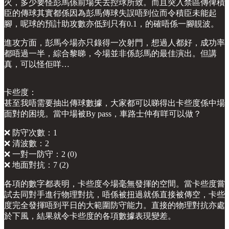
火，多少要怪彭馬係前場失去控球所致。而且突入禁區傳俾積
臣的傳球其實都係因為彭馬傳球失誤唔到位而令積臣未能起
腳，呢球的預計助攻數亦低到只有0.1，的確唔係一腳靚波。
進攻方面，彭馬今場亦只錄得一次射門，想過人都好，成功率
都唔過一半，綜合黎睇，今場並非係彭馬的最佳演出。但講
真，可以怪佢咩…
卡些度：
甚至我唔需要抽出傳球數據，大家都可以睇得出卡些度係中場
面對的困境。當中場被By pass，車路士仲有咩可以做？
❌ 防守次數：1
❌ 清波數：2
❌ 一對一防守：2 (0)
❌ 地面對抗：7 (2)
各項的數字都表明，卡些度今場毫無發揮的空間。當卡些度嘗
試去同對手進行物理對抗，唔係被扭過就係直接被傳空，卡些
度完全發揮唔到平日的大範圍防守能力。直接的物理對抗亦處
於下風，結果就令卡些度的各項數據表現變差。