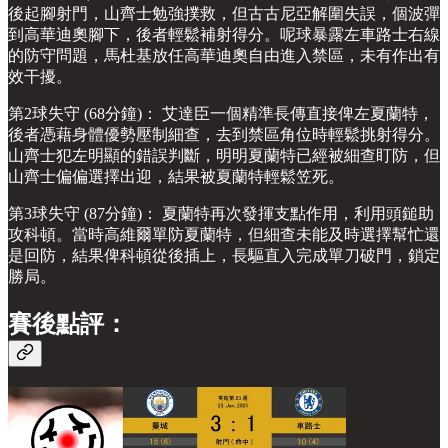
後起腳射門，山齊士勉強撲救，但古古尼亞解圍失誤，個波彈
到高華迪奧腳下，後者輕鬆補射得分。呢球暴露左車路士右線
的防守問題，馬杜基放任高華迪奧自由進入禁區，未有作出有
效干擾。
第2球失守 (68分鐘)： 艾達臣一個精準長傳直接俾左夏蘭特，
後者憑藉身體優勢壓制細查，去到禁區角位時輕鬆挑射得分。
山齊士犯左明顯的錯誤判斷，明明夏蘭特已經被細查盯防，但
山齊士偏偏選擇出迎，結果被夏蘭特輕鬆笠死。
第3球失守 (87分鐘)： 夏蘭特再次發揮支點作用，利用頭鎚助
攻科頓。當時高維爾單防夏蘭特，但細查未能及時選擇幫忙還
是回防，結果俾科頓從後插上，長驅直入完成單刀破門，鎖定
勝局。
賽後點評：