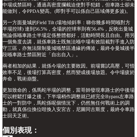
中場或禁區時，通過高密度攔截迫使對手犯錯，但車路士卻未
能做到，令PPDA變高。(即對手可以係自己區域傳更多波)。
另一方面曼城的Field Tilt (場地傾斜率：睇你幾多時間喺對方
半場控球) 達到56.5%，全場的控球率則有56.4%，反映出曼城
無論係喺車路士半場定係整體都好，活動時間長且自由。用另
一個角度去講，就係車路士既無法喺中場有效阻截對手進入防
守三區，亦無法限制曼城喺禁區邊緣的傳波，最終令曼城後半
段喺車路士禁區附近「自出自入」。
兩者相加的結果，就係今場的主要敗因。前場嘗試高壓，可惜
效率不足，後場打算高密度，然而變成後場放題。令中場疲於
奔命，戰術崩盤。
更加致命的，係馬蛇半場的調整，當哥帥發現車路士的中後場
可以輕鬆打爆之後，下半場稍作調整就已經完全Bypass左車路
士的一對防中，馬蛇係呢個情況下，仍然無任何戰術上的調
動，就真係位換位咁換入安宮古，尼圖同古斯度，最終令車路
士回天乏術。
個別表現：