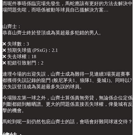
而呢件事唔係臨完場先發生，馬蛇應該有更好的方法去解決中
場問題先啱，而唔係被動等球員自己搵解決方案…
山齊士：
恭喜山齊士終於登頂成為英超最多犯錯的男人。
❌ 失球數：3
❌ 預期失球值 (PSxG)：2.1
❌ 失去球權：18
❌ 犯錯引致射門：2
連埋今場的出迎失誤，山齊士成為難得一見連續3場英超賽事
都獲得失誤記錄的龍門 (般尼茅夫1、狼隊1、曼城1)。同時以7
次失誤登頂成為英超最多失誤的球員。
今場除左第一球之外，山齊士算係責無旁貸，無論係企位定係
判斷都錯到離晒譜。更大的問題係直接丟失球權，俾曼城有反
擊的機會。
馬蛇到呢一刻仍然包庇山齊士的話，會唔會好難同球迷交待？