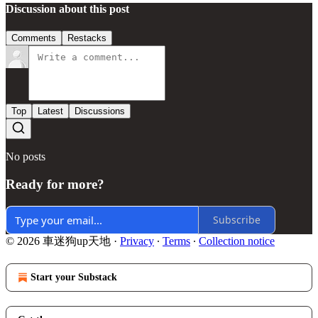
Discussion about this post
Comments
Restacks
Top
Latest
Discussions
No posts
Ready for more?
Subscribe
© 2026 車迷狗up天地
·
Privacy
∙
Terms
∙
Collection notice
Start your Substack