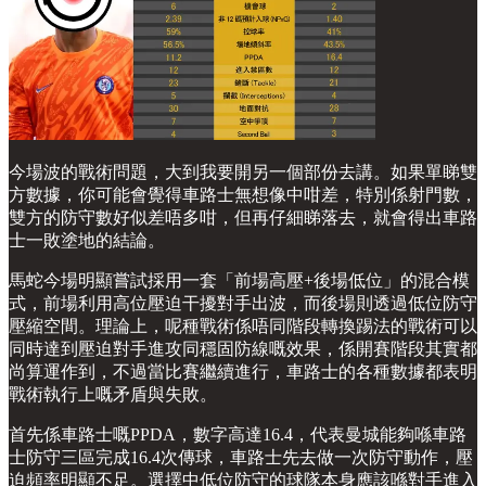
今場波的戰術問題，大到我要開另一個部份去講。如果單睇雙
方數據，你可能會覺得車路士無想像中咁差，特別係射門數，
雙方的防守數好似差唔多咁，但再仔細睇落去，就會得出車路
士一敗塗地的結論。
馬蛇今場明顯嘗試採用一套「前場高壓+後場低位」的混合模
式，前場利用高位壓迫干擾對手出波，而後場則透過低位防守
壓縮空間。理論上，呢種戰術係唔同階段轉換踢法的戰術可以
同時達到壓迫對手進攻同穩固防線嘅效果，係開賽階段其實都
尚算運作到，不過當比賽繼續進行，車路士的各種數據都表明
戰術執行上嘅矛盾與失敗。
首先係車路士嘅PPDA，數字高達16.4，代表曼城能夠喺車路
士防守三區完成16.4次傳球，車路士先去做一次防守動作，壓
迫頻率明顯不足。選擇中低位防守的球隊本身應該喺對手進入