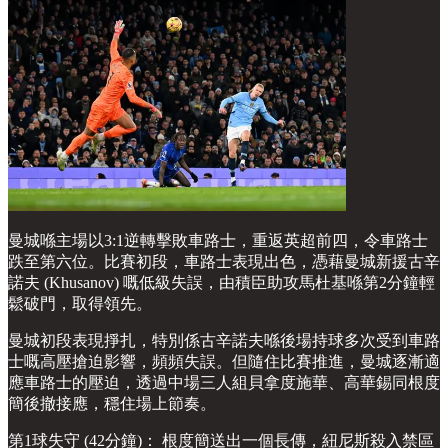
曼城喺主場以3:1逆轉擊敗車路士，重返英超前四，令車路士
跌至第六位。比賽初段，車路士表現出色，憑藉曼城新援古辛
諾夫 (Khusanov) 嘅低級失誤，由積臣助攻馬杜基喺第2分鐘輕
鬆破門，取得領先。
曼城初段表現掙扎，特別係古辛諾夫喺後場持球多次受到車路
士嘅高壓搶迫影響，頻頻失誤。但隨住比賽推進，曼城逐漸適
應車路士的壓迫，透過中場三人組貝拿度施華、高華錫同根度
簡後撤接應，穩住場上節奏。
第1球失守 (42分鐘)： 根度簡送出一個長傳，紐尼斯殺入禁區