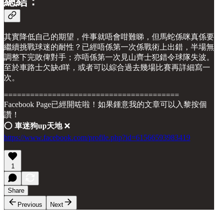
總結：
其實降低自己的期望，件事就唔會咁難睇，但馬蛇係咪真係要
繼續挑戰球迷的耐性？已經唔係第一次係戰術上出錯，半場無
調整下完敗俾對手；亦唔係第一次見山齊士犯錯令球隊失波。
至於車路士欠缺d咩，或者可以綜合過去幾場比賽再詳細寫一
次。
========================================
Facebook Page已經開咗啦！如果鍾意我的文章可以入黎按個
讚！
⭕️
車迷狗up天地
❌
https://www.facebook.com/profile.php?id=61566593983419
1
Share
Previous
Next