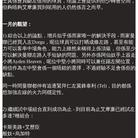
士真係會買斷左借用的球員，理論上會提供到些少轉會空間，
但夠唔夠艾摩廉買到啱用的人仍然係言之尚早。
一月的觀望：
1) 綜合以上的論點，增兵似乎係而家唯一的解決手段 - 而家曼
聯已經買入左Dorgu，呢位球員可以打晒成條左路，甚至有能
力可以客串中場角色，能力上雖然未稱得上係頂級，但係至少
可以解決曼聯左路人手短缺的問題。另外亦係阿仙奴手上簽走
小將Ayden Heaven，呢位中堅小將同時可以兼任踢左閘位置，
相信作為左中堅會係一個唔錯的選擇，不過經驗不足會係佢的
缺點。
同一時間曼聯都仲有追逐緊拜仁左翼鋒泰利 (Tel)，目的都係
想加強左線的火力同穩定性。
2) 繼續試中場組合直到成功為止 - 到目前為止艾摩廉已經試左
多達7種組合：
卡斯美路+艾歷臣
般奴+烏加特