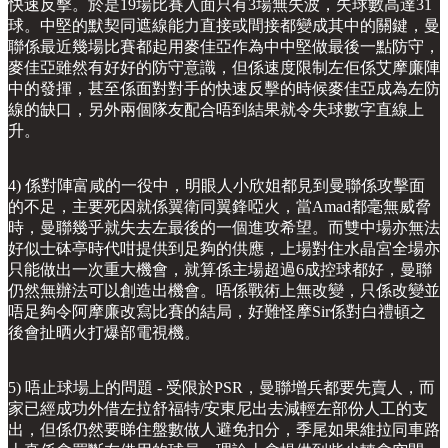
快速反擊。於是19場比賽入面只有3場無失波，失球數高達31
球。中堅的默契同遮線能力直接或間接都變成其中的關鍵，曼
聯係最近幾場比賽都起用麥佳亞作為中中堅做最後一點防守，
麥佳亞雖然有好好的防守意識，但係速度限制左佢係艾摩廉陣
中的發揮，甚至係面對對手的快速反擊的時候麥佳亞成為左防
線的缺口，另外兩個隊友配合唔到結果就令失球數字直線上
升。
4) 係對陣富咸的一役中，明眼人小欣姐都見到曼聯係攻擊面
的不足，主要死因就係翼衛同翼鋒啞火，當Amad都毫無威脅
時，曼聯幾乎就失去左最後的一個進攻希望。而雙中場亦無法
好似士砵亭時代咁提供到足夠的供應，上場對住水晶宮全場亦
只能做出一次重大機會，就算係主場超過6成控球都好，曼聯
仍然無辦法可以創造出機會。唔係戰術上無改變，只係改變並
唔足夠令阿摩廉改寫比賽的結局，好難怪摩Sir係對白禮頓之
後會扯晒火打爆部電視機。
5) 唔止球場上的問題 - 受限於PSR，曼聯增兵都要先賣人，而
家已經成功外借左拉舒福特/安東尼出去減輕左部份人工的支
出，但係仍然要睇住盤數做人避免扣分，季尾如果維拉同車路