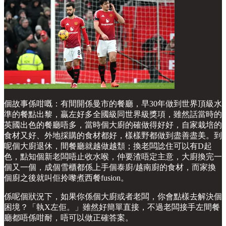
個故事係咁嘅：有間開係曼市的餐廳，早30年做到世界頂級水
準的餐點出黎，贏左好多全國級同世界級獎項，雖然話當時的
英國出色的餐廳唔多，當時個大廚的確做得好好，自家栽培的
食材又好、外地採購的食材都好，樣樣野都做到盡善盡美。到
呢個大廚退休，間餐廳就越做越頹；換老闆諗住可以有D起
色，點知個新老闆唔止收水喉，仲要渣唔定主意，大廚換完一
個又一個，成個雪櫃都係上手個泰廚/越南廚的食材，而家換
個廚之後就叫佢拎嚟煮西餐fusion。
係呢個狀況下，如果你係個大廚或者老闆，你會點樣去解決個
困境？「執X左佢。」雖然好簡單直接，不過老闆接手左間餐
廳都唔係咁耐，唔可以做正確答案。