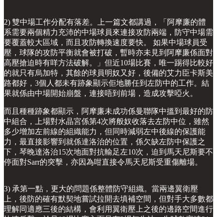
2) 雙中場工作分配有落差。上一篇文都講過，「阿摩廉的體
系需要兩個精力充沛的中場球員來連接攻防兩端，防守中場需
要覆蓋較大區域，而且攻防轉換速度要快。 如果中場球員受
壓，球隊的攻防平衡就會被打破，暫時亦未見到阿摩廉係面對
高壓搶迫時有咩方法破解。」但近10場比賽，唯一踢得比較好
的就只有烏加特，其餘的球員明奴又好，後備的艾力臣卡斯美
路都好，3個人都未有跡象顯示佢地勝任到左防中的工作。結
果就係由中場開始崩盤，連接唔到前場，造成攻擊啞火。
而且種種跡象都顯示，阿摩廉未成功係曼聯隊中搵到最好的防
中組合，上場對水晶宮係第4次將般奴收落去左防中位，雖然
多少增加左前線的組織能力，但同時減弱左中後線的保護能
力，最直接影響到就係達洛治的位置，係欠缺左防中保護之
下，琴晚達洛治15次地面對抗輸足左10次，迫到馬天尼斯要不
停面對Sarr的突擊，亦因為咁直接令馬天尼斯受重傷離場。
3) 承第一點，更大的問題係整體防守組織。當兩邊翼衛壓
上，後防的確有默契地嘗試拉開去填補空間，但對手大多數都
理解同適應三後的結構，會利用翼衛壓上之後的邊路空間進行