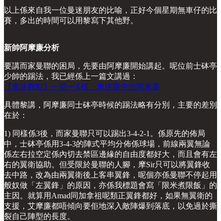
以上係來自我一位曼迷朋友的比喻，正好今個星期無車仔的比
賽，多出的時間可以用黎寫下其他野。
新帥阿摩廉分析
要講而家曼聯的困局，先要由阿摩廉開始講起。呢位前士砵亭
少帥的踢法，我已經係上一篇文講過：
【車迷觀點】一唔一X樣 車迷眼中的阿摩廉
具體黎講，阿摩廉同士砵亭時候的踢法略有分別，主要的差別
在於：
1) 同樣係3後，而家曼聯只可以踢出3-4-2-1。係原先的佈局
中，士砵亭係用3-4-3的陣式平均分佈係球場，前線兩翼無論
係左右拉空定係內切去禁區邊緣的自由度都好大，而且會有左
右的翼衛協助。但受限於曼聯的人腳，摩Sir只可以將翼鋒收
去中路，改為由兩翼衛後上客串翼鋒，呢個亦係曼聯不停起用
般奴做「左翼鋒」的原因，亦係我標題會寫「限米煮限飯」的
主因。就算用Amad同加拿祖呢類正翼鋒都好，如果無翼衛的
支援，艾摩廉都唔傾向要佢地深入敵陣爆到落底，以免過於撕
裂自己陣型的長度。