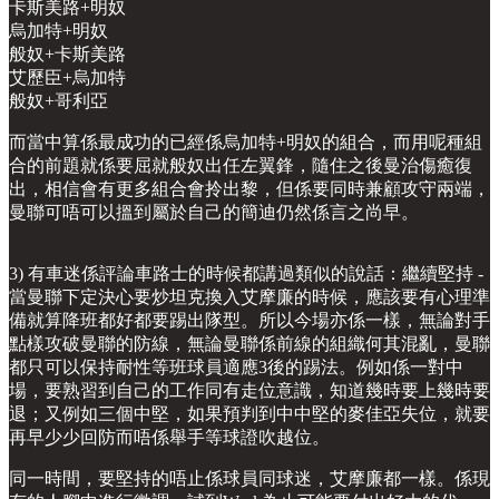
卡斯美路+明奴
烏加特+明奴
般奴+卡斯美路
艾歷臣+烏加特
般奴+哥利亞
而當中算係最成功的已經係烏加特+明奴的組合，而用呢種組
合的前題就係要屈就般奴出任左翼鋒，隨住之後曼治傷癒復
出，相信會有更多組合會拎出黎，但係要同時兼顧攻守兩端，
曼聯可唔可以搵到屬於自己的簡迪仍然係言之尚早。
3) 有車迷係評論車路士的時候都講過類似的說話：繼續堅持 -
當曼聯下定決心要炒坦克換入艾摩廉的時候，應該要有心理準
備就算降班都好都要踢出隊型。所以今場亦係一樣，無論對手
點樣攻破曼聯的防線，無論曼聯係前線的組織何其混亂，曼聯
都只可以保持耐性等班球員適應3後的踢法。例如係一對中
場，要熟習到自己的工作同有走位意識，知道幾時要上幾時要
退；又例如三個中堅，如果預判到中中堅的麥佳亞失位，就要
再早少少回防而唔係舉手等球證吹越位。
同一時間，要堅持的唔止係球員同球迷，艾摩廉都一樣。係現