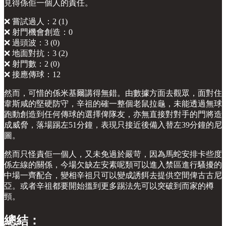
見得係佢一個人的責任。
❌ 嘗試過人：2 (1)
❌ 射門機會創造：0
❌ 過頭波：3 (0)
❌ 地面對抗：3 (2)
❌ 射門數：2 (0)
❌ 接應傳球：12
然而，可惜的係米基爾講得無錯。由數據方面去觀眾，面對住
韋斯咸的堅硬防守，辛祖的確一整個老鼠拉龜，未能透過無球
跑動創造到任何傳球的選擇俾隊友，亦無直接對對手的門將造
成威脅，落場踢左51分鐘，表現只接近後備入替左39分鐘的尼
圖。
然而只怪責佢一個人，又未免過於嚴苛，因為馬蛇安排卡些度
係左線的關係，今場欠缺左安素呢類可以進入禁區進行騷擾的
中場一齊配合，變相辛祖只可以變成誘餌去提供空間俾古古尼
亞。或者辛祖都要開始搵到更多踢法先可以突破到而家的樽
頸。
總結：