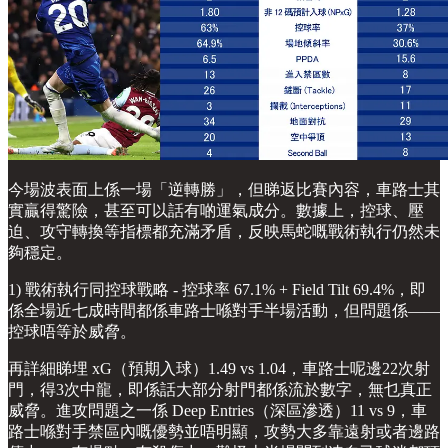
今場波表面上係一場「逆轉勝」，但睇返比賽內容，車路士其
實贏得驚險，甚至可以話有啲運氣成分。數據上，控球、壓
迫、攻守轉換等指標都充滿矛盾，反映馬蛇嘅戰術執行仍然未
夠穩定。
1) 戰術執行同控球戰略 - 控球率 67.1% + Field Tilt 69.4%，即
係全場近七成時間都係車路士喺對手半場活動，但問題係——
控球唔等於威脅。
再詳細睇埋 xG（預期入球）1.49 vs 1.04，車路士呢邊22次射
門，得3次中龍，即係話大部分射門都係流於數字，無乜真正
威脅。進攻問題之一係 Deep Entries（深區滲透）11 vs 9，車
路士喺對手禁區內嘅優勢並唔明顯，攻勢大多靠遠射或者邊路