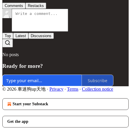
Comments
Restacks
Top
Latest
Discussions
No posts
Ready for more?
Subscribe
© 2026 車迷狗up天地
·
Privacy
∙
Terms
∙
Collection notice
Start your Substack
Get the app