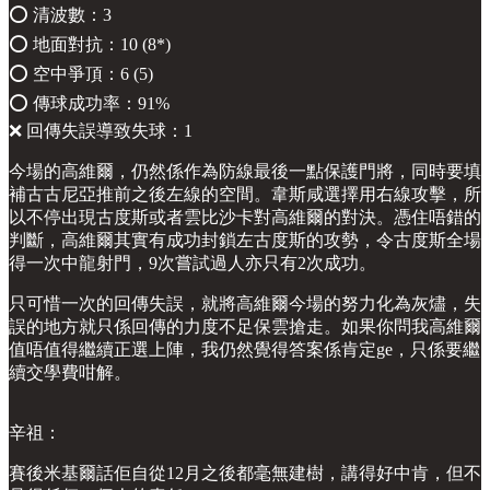
⭕️ 清波數：3
⭕️ 地面對抗：10 (8*)
⭕️ 空中爭頂：6 (5)
⭕️ 傳球成功率：91%
❌ 回傳失誤導致失球：1
今場的高維爾，仍然係作為防線最後一點保護門將，同時要填
補古古尼亞推前之後左線的空間。韋斯咸選擇用右線攻擊，所
以不停出現古度斯或者雲比沙卡對高維爾的對決。憑住唔錯的
判斷，高維爾其實有成功封鎖左古度斯的攻勢，令古度斯全場
得一次中龍射門，9次嘗試過人亦只有2次成功。
只可惜一次的回傳失誤，就將高維爾今場的努力化為灰燼，失
誤的地方就只係回傳的力度不足保雲搶走。如果你問我高維爾
值唔值得繼續正選上陣，我仍然覺得答案係肯定ge，只係要繼
續交學費咁解。
辛祖：
賽後米基爾話佢自從12月之後都毫無建樹，講得好中肯，但不