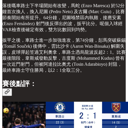
落後嘅車路士下半場開始有改變，馬蛇 (Enzo Maresca) 於52分
鐘首次換人，換入尼圖 (Pedro Neto) 及古爾 (Marc Guiu)，比賽
節奏開始有所提升。64分鐘，尼圖喺禁區內執雞，接應安素
(Enzo Fernández) 射門後反彈出的波，扳平比分。呢個入球經
VAR檢查後確定有效，雙方比數回到均勢。
扳平之後，車路士進一步加強進攻，第74分鐘，彭馬突破蘇錫
(Tomáš Souček) 後傳中，雲比沙卡 (Aaron Wan-Bissaka) 解圍失
誤，皮球彈起笠過艾利奧拿，車路士憑烏龍波反超2：1。比賽
最後階段，韋斯咸發動反擊，古度斯 (Mohammed Kudus) 曾有
一次近門射門，但被阿達拉比奧尤 (Tosin Adarabioyo) 封阻，
最終車路士守住勝局，以2：1全取三分。
賽後點評：