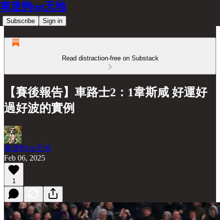
車迷狗up天地
Subscribe
Sign in
Read distraction-free on Substack
【賽後報告】車路士2：1韋斯咸 好運好
過好波的實例
車迷狗up天地
Feb 06, 2025
1