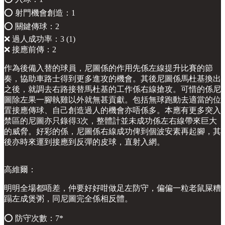
⭕️ 射門機會創造：1
⭕️ 關鍵傳球：2
❌ 過人成功率：3 (1)
❌ 接應前傳：2
作為後備入替的球員，尼圖係的作用先係左線提升比賽的節
奏，協助車路士得到更多進攻的機會。其後尼圖係馬杜基換出
之後，就調去右路接替馬杜基的工作係右線搶攻。可惜的係尼
圖除左果一腳執雞以外就無甚貢獻。包括無球跑動去適當的位
置接應傳球、自己創造過人的機會亦唔係多。本應有更多突入
禁區的尼圖亦只錄得3次，整體計並未成功係左右線帶來巨大
的威脅。好彩的係，尼圖係右線成功俾到個波安素再起腳，其
後亦時來運到接應到反彈的皮球，直射入網。
高維爾：
明明全場都唔差，仲要好好咁做足左防守，偏偏一粒老鼠屎糟
蹋左成煲粥，同尼圖完全係相反體。
⭕️ 防守次數：7*