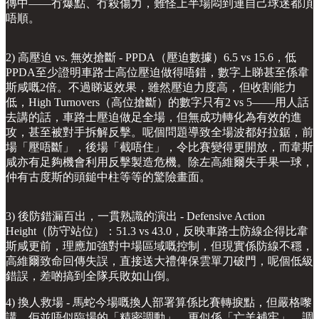
傳中——冇爆點、冇殺傷力，難怪上半場悶到連自己球迷都頂
唔順。
2) 高壓迫 vs. 無效搶斷 - PPDA（壓迫數據）6.5 vs 15.6，低
PPDA至少證明車路士高位壓迫做得唔錯，數字上睇甚至係韋
斯咸嘅2倍。不過睇返效果，雖然壓迫力度高，但收割能力
低，High Turnovers（高位搶斷）的數字只有2 vs 5——用人話
去講的話，車路士壓迫做足全場，但無成功轉化為有效的進
攻，甚至被對手拆解反擊。呢個問題導致全場波都好拉鋸，前
場「壓唔斷」，後場「截唔住」，令比賽變得更開放，而韋斯
咸亦有足夠機會利用反擊製造危機。除左高維爾失手果一球，
仲有古度斯的頭鎚中柱等等的驚險畫面。
3) 後防錯漏百出，一貫熟識的演出 - Defensive Action
Height（防守站位）：51.3 vs 43.0，反映車路士防線企得比韋
斯咸更前，理應加強對中場區域嘅控制，但現實係防線不穩，
高維爾致命回傳失誤，直接送大禮俾保雲單刀破門，呢個低級
錯誤，差啲搞到全隊兵敗如山倒。
4) 換人救場 - 馬蛇今場嘅換人部署算係比賽轉捩點，但嚴格嚟
講，佢並唔似臨場的「精密調動」，更似係「亡羊補牢」。調