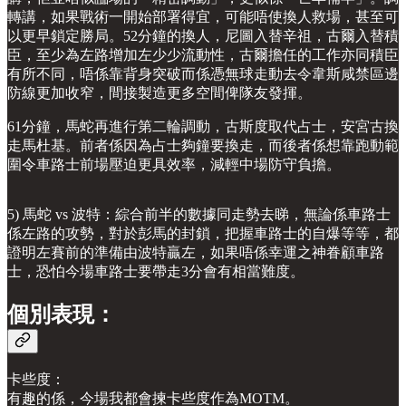
轉講，如果戰術一開始部署得宜，可能唔使換人救場，甚至可
以更早鎖定勝局。52分鐘的換人，尼圖入替辛祖，古爾入替積
臣，至少為左路增加左少少流動性，古爾擔任的工作亦同積臣
有所不同，唔係靠背身突破而係憑無球走動去令韋斯咸禁區邊
防線更加收窄，間接製造更多空間俾隊友發揮。
61分鐘，馬蛇再進行第二輪調動，古斯度取代占士，安宮古換
走馬杜基。前者係因為占士夠鐘要換走，而後者係想靠跑動範
圍令車路士前場壓迫更具效率，減輕中場防守負擔。
5) 馬蛇 vs 波特：綜合前半的數據同走勢去睇，無論係車路士
係左路的攻勢，對於彭馬的封鎖，把握車路士的自爆等等，都
證明左賽前的準備由波特贏左，如果唔係幸運之神眷顧車路
士，恐怕今場車路士要帶走3分會有相當難度。
個別表現：
卡些度：
有趣的係，今場我都會揀卡些度作為MOTM。