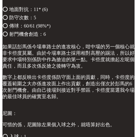
⭕️ 地面對抗：11* (6)
⭕️ 防守次數：5
⭕️ 傳球：60/61 (98%*)
⭕️ 射門機會創造：6
如果話彭馬係今場車路士的進攻核心，咁中場的另一個核心就
非卡些度莫屬。由於今場車路士採用相對高壓的踢法，所以好
要求中場特別係防中作為搶迫的第一點。卡些度就擔起左呢個
責任，而且多次係反搶之後轉守為攻。
數字上都反映出卡些度係防守面上面的貢獻，同時，卡些度的
覆蓋範圍之大亦係進攻面上作出貢獻，創造出僅次於彭馬的6
次射門機會。由自己後場到接近對手禁區，卡些度當選我今場
的最佳球員的確實至名歸。
尼圖：
可惜的係，尼圖除左果個入球之外，就唔算好出色。
⭕️ 入球：1