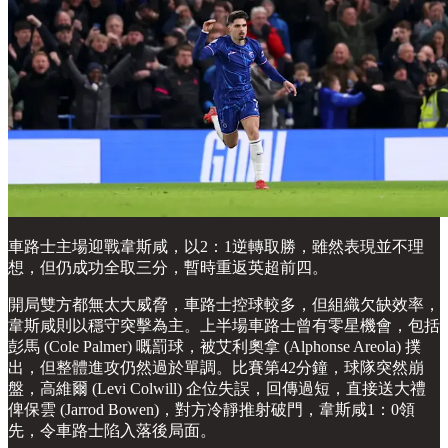
車路士主場迎戰韋斯咸，以2：1逆轉取勝，雖然表現並不理
想，但仍成功全取三分，暫時重返英超前四。
開局雙方都無太大威脅，車路士控球較多，但組織欠缺效率，
韋斯咸則以穩守突擊為主。上半場車路士曾有零星機會，包括
彭馬 (Cole Palmer) 嘅罰球，被艾利奧拿 (Alphonse Areola) 撲
出，但整體進攻仍然過於單調。比賽第42分鐘，球隊突然崩
盤，高維爾 (Levi Colwill) 企位失誤，回傳過短，直接送大禮
俾保雲 (Jarrod Bowen)，對方冷靜推射破門，韋斯咸1：0領
先，令車路士陷入落後局面。