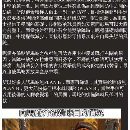
中堅的第一名。同時因為定位上科芬拿係高維爾同防中之間的
防線，所以佢會積極去做出一對一的防守，目標係拖延對手進
攻節奏提供時間俾高維爾同隊友組織防守。呢D貢獻，為車路
士提供了穩固的基礎，技術型的球員例如安素同彭馬可以大膽
向前壓上。而當拉維亞同科芬拿雙雙缺陣時，呢種基礎就瞬間
瓦解，中場攔截減少，直接影響防守體系加劇左自爆失誤的風
險。
呢個亦係點解馬蛇之後都無再諗過用卡些度兼職打右閘的原
因，當陣中缺少左拉維亞同科芬拿，不穩的防線唔可以無埋卡
些度，無辦法切入中場的古斯度唔能夠成為佢地的代替品，最
終迫使馬蛇要放棄盒形中場。
所以好多人話馬蛇無PLAN B，而家再睇返，其實馬蛇唔係無
PLAN B，更大部份係佢根本就砌唔出PLAN B，當對手仲可
以用後備的人腳改變場上的局面，馬蛇的後備陣就只係咁的
款：