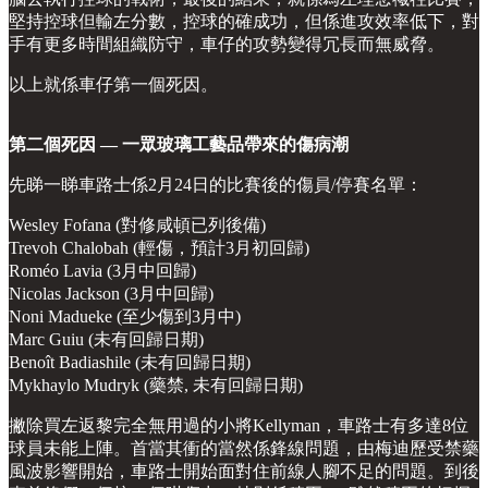
堅持控球但輸左分數，控球的確成功，但係進攻效率低下，對
手有更多時間組織防守，車仔的攻勢變得冗長而無威脅。
以上就係車仔第一個死因。
第二個死因 — 一眾玻璃工藝品帶來的傷病潮
先睇一睇車路士係2月24日的比賽後的傷員/停賽名單：
Wesley Fofana (對修咸頓已列後備)
Trevoh Chalobah (輕傷，預計3月初回歸)
Roméo Lavia (3月中回歸)
Nicolas Jackson (3月中回歸)
Noni Madueke (至少傷到3月中)
Marc Guiu (未有回歸日期)
Benoît Badiashile (未有回歸日期)
Mykhaylo Mudryk (藥禁, 未有回歸日期)
撇除買左返黎完全無用過的小將Kellyman，車路士有多達8位
球員未能上陣。首當其衝的當然係鋒線問題，由梅迪歷受禁藥
風波影響開始，車路士開始面對住前線人腳不足的問題。到後