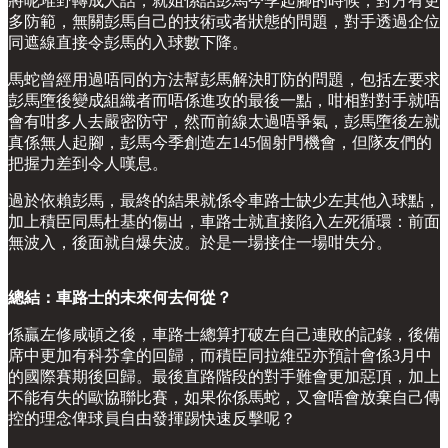
將呢堆野轉成人話，就姐係話彭馬今季起腳的時候，對方有更
多防範，無關彭馬自己的技術或者狀態的問題，對手透過企位
同遮線直接令彭馬的入球數下降。
馬蛇曾經用過唔同的方法幫彭馬解決盯防的問題，包括左要求
彭馬墮後變成組織者而唔係進攻的最後一點，咁相對對手就唔
會有咁多人去嚴密防守，然而前線太過唔爭氣，彭馬墮後左就
真係無人起腳，彭馬今季創造左145個射門機會，但隊友們的
把握力差到令人嘆息。
過於依賴彭馬，最終的結果就係令車路士缺少左其他入球點，
加上積臣同馬杜基的傷出，車路士就直接陷入左死循環：前面
無波入，後面就自爆失波。於是一場接住一場咁失分。
總結：車路士的未來何去何從？
係贏左修咸頓之後，車路士總算打破左自己連敗的記錄，後備
席中更加有科芬拿的回歸，而積臣同拉維亞亦預計會係3月中
的國際賽期後回歸。最後直路階段的對手難會更加惡頂，加上
不能有失的歐協聯比賽，如果你係馬蛇，又會唔會放棄自己傳
控的理念俾球員自由發揮踢快速反擊呢？