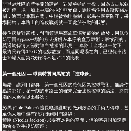
非爭冠球隊的時候開始講起。對愛華頓的一役，因為古古尼亞
被罰停一場，加上中場的拉維亞受傷，馬蛇焗住用古斯度踢左
閘，迪西斯兼職右閘，中場被物理壓制，彭馬被嚴密防守，果
場開始，車路士的進攻戰術就一直處於被動的狀態。
接住落黎對富咸，對面領隊馬高施華深受戴治的啟發，用低位
防守同Bypass中場的方式拆解左車仔的盒形戰術；最慘烈的，
莫過於係情人節對陣白禮頓的比賽 — 車路士全場無一射正，
最終只錄得0.5xG的地獄數據，而連同呢場在內，已經係車路
士10場入面第7次錄得不足xG 2的比賽。
第一個死因 — 球員特質同馬蛇的「控球夢」
無錯，講到口都臭，第一個死因的確係因為控球戰術。無論你
點講都好，呢一刻的車路士的確未完全適應控球的踢法。將前
場的人逐個捉出黎諗：
彭馬 (Cole Palmer) 擅長喺混亂時刻做到致命的手術刀傳球，甚
至係人堆中佢有能力睇到射門路線；
積臣 (Nicolas Jackson) 只要有足夠的空間，佢的轉身同加速跑
動會令對手後防頭疼；