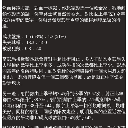
然而你識咁諗，對面一樣識，你想靠彭馬一個救全家，我地封
鎖你彭馬的話，你車路士就自然會啞火。對比返上年(左) 今年
(右) 兩季的數字，你就會發現彭馬今季的確得到球皇級的待
遇。
成功盤扭：1.5 (53%)：1.3 (51%)
失去球權： 13.3：14.0
被侵犯數：0.8：2.0
當彭馬接近禁區就會俾對手超技術阻止，多人盯防又令彭馬失
去球權的數字比上季更多，成功盤扭的次數都比上季少。彭馬
同當年的夏薩特唔同，面對強硬的身體碰撞無一個大屎忽去卸
走d力，想傳俾隊友但一個二個都唔爭氣，於是就正中下懷令
彭馬熄火。
另一邊，射門數由上季平均3.45升到今季的3.57次，射正比率
都由37%微升到38.3%，射門距離由上季的22.1碼拉到20.2碼，
xG就稍稍由0.38升至0.44，數字上睇落一切係幾咁樂觀，幾咁
美好。同樣的射術、同樣的隊友走位，明明起腳的位置近左但
係最終的平均非12碼入球數就由0.45跌到0.42。