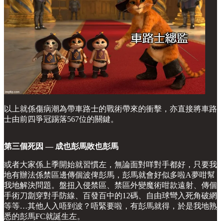
以上就係傷病潮為帶車路士的戰術帶來的衝擊，亦直接將車路
士由前四爭冠踢落567位的關鍵。
第三個死因 — 成也彭馬敗也彭馬
或者大家係上季開始就習慣左，無論面對咩對手都好，只要我
地有辦法係禁區邊傳個波俾彭馬，彭馬就會好似多啦A夢咁幫
我地解決問題。盤扭入侵禁區、禁區外變魔術咁款遠射、傳個
手術刀劏穿對手防線、百發百中的12碼、自由球彎入死角破網
等等…其他人入唔到波？唔緊要啦，有彭馬就得，於是我地熟
悉的彭馬FC就誕生左。