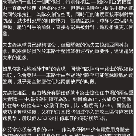
來前鋒們一個接一個咁傷出，特別係積臣 — 雖然積臣的把握
力一直飽受球迷同傳媒的批評，但佢在場時至少提供不斷的跑
動同後場拉扯，為隊友創造空間。同時佢的速度直接牽制對手
防線，減少對彭馬的盯防壓力。當積臣缺陣，球隊少左個願意
跑動、壓迫對手的前鋒，直接令彭馬被針對，進攻推進更加困
難。
失去鋒線球員已經夠攞命，但最關鍵的係失去拉維亞同科芬
拿。呢兩個球員對於車路士整體戰術運行的重要性，遠遠超過
大家的想像。
如果你將佢地喺陣中時的表現，同他們缺陣時車路士的戰績做
比較，你會發現——車路士由爭冠熱門跌至可能無緣歐戰的崩
盤期，幾乎完全對應住佢地兩個缺席的時段。
先講拉維亞，佢由熱身賽開始係就車路士擔任住中場的兩個重
大責職 — 中場掃蕩同轉守為攻。到目前為止，拉維亞仍然保
持住每90分鐘有4.75次防守動作，比卡些度高出0.36。而當佢
成功搶奪球權後，又有能力直接將個波傳入進攻三區俾隊友快
速反擊，所以佢以5.25次排係車仔的傳球榜第5名。
科芬拿亦係差唔多的case — 作為車仔陣中少有願意用身體去
做防守的球員，科芬拿係Blocking同Clearence兩項數據都排係