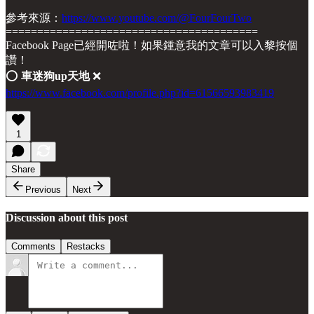
參考來源：
https://www.youtube.com/@FourFourTwo
========================================
Facebook Page已經開咗啦！如果鍾意我的文章可以入黎按個
讚！
⭕️
車迷狗up天地
❌
https://www.facebook.com/profile.php?id=61566593983419
1
Share
Previous
Next
Discussion about this post
Comments
Restacks