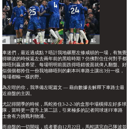
車迷們，最近過成點？唔計我地碾壓左修咸頓的一場，有無覺
得睇波的時候返左去兩年前的黑暗時期？仿佛對住任何對手都
睇唔到贏波希望、每場明明前面跌得唔錯後面就俾人翻盤、好
似個個都拎住一份我地睇唔到的劇本叫車路士讓出3分一樣，
每場都輸一樣的野。
為左咁的你，我準備左呢篇文 — 藉由數據去解釋下車路士最
近崩盤的主因。
尤記得開季的時候，馬蛇拎住3-2-2-3的盒形中場橫掃左好多球
隊，當時更一度升上第二話，引來極多的記者同球迷FF車路
士會有力挑戰利物浦。
而崩盤的一切開端，或者要由12月22日，馬蛇講完自己隊波並