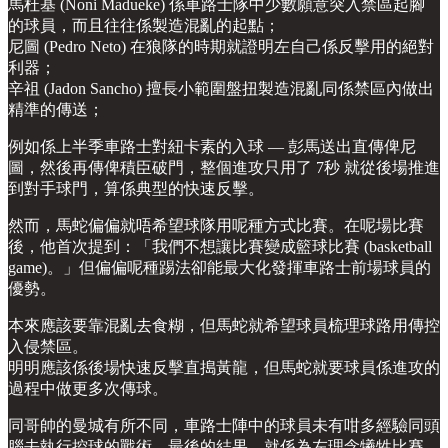
馬杜基 (Noni Madueke) 係車路士隊中少數願意突入禁區起腳
的球員，而且往往係製造混亂的起點；
尼圖 (Pedro Neto) 在狼隊的時期就證明左自己係反擊用的絕對
利器；
辛祖 (Jadon Sancho) 擅長小範圍盤扭製造混亂同係禁區內做出
精準的傳送；
例如係上半季車路士對紐卡素的入球 — 彭馬送出直傳俾尼
圖，然後再傳俾積臣破門，整個進攻只用了 7秒 就從後場推進
到對手球門，算係典型的快速反擊。
然而，馬蛇偏偏就唔希望球隊用呢種方式比賽。在呢場比賽
後，他首次提到：「我們不想讓比賽變成籃球比賽 (basketball
game)。」但偏偏呢種踢法卻能最大化發揮車路士前場球員的
優勢。
本來應該要靠混亂去食糊，但馬蛇就希望球員梳理球路用傳控
入侵禁區。
明明應該係後場快速反擊直搗黃龍，但馬蛇就要球員係進攻的
過程中做更多次傳球。
同哥帥的曼城有所不同，車路士陣中的球員未有咁多經驗同頭
腦去執行控球的戰術，最後的結果，就係為左理念犧牲比賽，