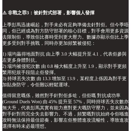
⚠️ 非戰之罪3：被針對式部署，影響個人發揮
上季彭馬迅速崛起，對手未必有足夠準備去針對佢。但今季唔
同，佢已經成為對方防守部署的核心目標，對手會用更多資源
去限制佢，導致佢比賽時受到更大壓力。數據亦顯示佢比上季
更多受到對手挑戰，同時亦更加頻繁被侵犯：
1) 場均贏得地面對抗 由上季 3.0 大幅提升至 4.1，代表佢參與
左更多身體對抗。
2) 場均被侵犯次數 由 0.8 極大幅度上升至 1.9，顯示對手更頻
繁用犯規手段阻止佢發揮。
3) 持球丟失次數 由 13.3 增加至 13.9，某程度上係因為對手更
加貼身防守，令佢難以輕鬆運球。
值得留意嘅係，雖然對手針對佢多咗，但佢嘅 對抗成功率
(Ground Duels Won) 由 45% 提升至 57%，同時持球丟失次數亦
無大升，代表彭馬其實有能力應對更大嘅防守壓力，並未因為
對手針對而完全失去影響力。不過，頻繁嘅對抗始終令佢喺進
攻時無法保持最佳節奏，影響左佢整體進攻流暢性，導致進攻
選擇有時未必最理想。