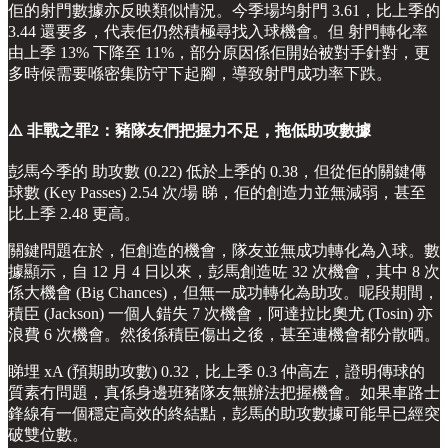
佢的射門數據亦反映類似情況。今季場均射門 3.61，比上季的
3.44 還要多，代表佢仍然積極尋找入球機會。但 射門轉化率
由上季 13% 下降至 11%，部分原因係佢開始被對手針對，更
多時候需要喺密集防守下起腳，導致射門成功率下跌。
⚠️ 非戰之罪2：豬隊友們把握力不足，拖低助攻數據
彭馬今季的 助攻數 (0.22) 低於上季的 0.38，但從佢的關鍵傳
球數 (Key Passes) 2.54 次/場 睇，佢的創造力並無減弱，甚至
比上季 2.48 更高。
關鍵問題在於，佢創造的機會，隊友並無成功轉化為入球。數
據顯示，自 12 月 4 日以來，彭馬創造咗 32 次機會，其中 8 次
係大機會 (Big Chances)，但無一成功轉化為助攻。呢段期間，
積臣 (Jackson) 一個人錯失 7 次機會，阿達拉比奧尤 (Tosin) 亦
浪費 6 次機會。然後係積臣傷出之後，甚至連機會都分散晒。
睇埋 xA (預期助攻數) 0.32，比上季 0.3 仲高左，證明傳球的
質素冇問題，真係身邊班豬隊友無辦法把握機會。如果車路士
鋒線有一個穩定高效的終結點，彭馬的助攻數據可能早已經突
破雙位數。