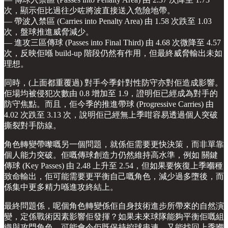
次，顯示佢比過往少咗將波直接送入危險地帶。
— 帶波入禁區 (Carries into Penalty Area) 由 1.58 次跌至 1.03
次，盤球推進威脅減少。
— 進攻三區傳球 (Passes into Final Third) 由 4.68 次微降至 4.57
次，反映佢喺 build-up 階段仍然有作用，但最終威脅輸出未如
理想。
同時，(上面都重覆過) 對手今季針對性防守亦對佢造成影響。
佢場均被侵犯次數由 0.8 增加至 1.9，證明佢已經成為對手的
防守焦點。而且，佢今季的推進帶球 (Progressive Carries) 由
4.02 次跌至 3.13 次，說明佢已經無上季咁容易透過個人突破
撕裂對手防線。
角色轉變帶嚟嘅另一個問題，就係佢需要更快決策，而非單靠
個人能力突破。佢嘅傳球創造力仍然維持高水準，例如 關鍵
傳球 (Key Passes) 由 2.48 上升至 2.54，但如果要恢復上季嗰種
致命輸出，佢可能需要更平衡自己嘅角色，減少過多墮後，而
係集中更多精力喺進攻終結上。
最終問題係，呢個角色轉變係佢自身技術進步所帶來的自然演
變，定係戰術因素影響佢發揮？如果未來球隊能夠平衡佢嘅組
織與攻門角色，可能會令佢既保持控球串連，又能找回上季嗰