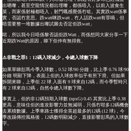
出哂嚟，甚至空龍情況都出埋嚟，都係唔入，以前入波食生
菜，而家係射極都唔入，射門嘅感覺係冇咗。其實跌watt係事
實，否認冇意思。跌watt咪跌watt，冇人話跌watt有罪喎，但
唔需要整一堆數據出嚟試圖去否定佢跌watt」
啱，所以我今日唔係黎否認佢跌Watt，而係想同大家分享一下
近期跌Watt的原因，睇下佢仲有無得救。
⚠️非戰之罪1：12碼入球減少，令總入球數下降
如果單睇彭馬今季入球數，0.52 球/90 分鐘，比上季 0.76 球/90
分鐘 明顯下降，表面上佢的入球效率似乎有所下滑。但如果
拆開來睇，上季佢 22 球 入面有 9 球來自12碼，而今季暫時只
有 2 球來自12碼，自然令總入球數下降。
事實上，佢的非12碼預期入球數 (npxG) 0.45 其實比上季 0.38
更高，意味住佢的進攻影響力並無減弱，只係冇咁多12碼機會
去累積數據。上季車路士獲得全英超最多的12碼 (12 球)，今
季改踢傳控風格後，12碼數明顯減少，直接影響彭馬的入球數
字。