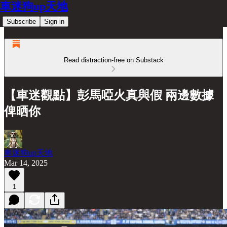
車迷狗up天地
Subscribe
Sign in
Read distraction-free on Substack
【車迷觀點】彭馬啞火真與假 兩邊數據
俾晒你
車迷狗up天地
Mar 14, 2025
1