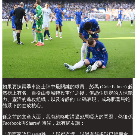
如果要揀兩季車路士陣中最關鍵的球員，彭馬 (Cole Palmer) 必
然榜上有名。自從由曼城轉投車仔之後，佢憑住穩定的入球能
力、靈活的進攻組織，以及冷靜的 12 碼表現，成為肥普馬蛇
體系下的進攻核心。
係之前的文章入面，我有約略咁講過彭馬啞火的問題，然後係
Facebook再Share的時候，就有網友講：
「但而家唔只assist跌，入球都冇埋，試過有好多球已經機會