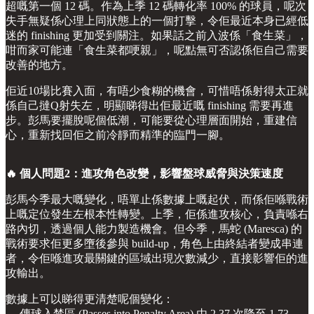
超嘅第一個 12 碼。作為上季 12 碼轉化率 100% 的球員，呢次
失手無疑係心理上同狀態上的一個打擊，令佢最近本身已經低
迷的 finishing 更加受到關注。如果話之前入波係「食生菜」，
咁而家可能連「食生菜都哽親」，呢點無可否認係佢自己需要
改善的地方。
佢近10場比賽入面，有唔少食糊的機會，可惜唔係射得太正就
係自己撻Q射失左，明顯睇得出佢最近嘅 finishing 需要再進
步。彭馬要擺脫呢個低潮，可能要從心理層面開始，重建信
心，重新找回佢之前冷靜而精準的臨門一腳。
🔥 個人問題2：進攻角色改變，影響盤球威脅與決策速度
彭馬今季最大嘅變化，唔單止係數據上嘅起伏，而係佢喺戰術
上嘅定位發生左根本性轉變。上季，佢係進攻核心，負責喺右
路內切，透過個人能力製造機會。但今季，馬蛇 (Maresca) 的
戰術要求佢更多墮後參與 build-up，角色上由終結者變成串連
者，令佢喺進攻最關鍵的區域出現次數減少，直接影響佢的進
攻輸出。
數據上可以睇得更清楚呢個變化：
— 傳球入禁區 (Passes into Penalty Area) 由 2.37 次降至 1.73