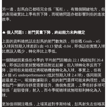
另一邊，彭馬自己都唔完全係「冤枉」。有幾個關鍵地方，佢
的表現確實比上季有所下降，而呢啲問題亦都影響到佢的進攻
效率。
🔥 個人問題1：射門質量下降，終結能力未夠穩定
上面的資料雖然話左彭馬的射門數無跌，但佢嘅 Goals – xG
(入球與預期入球差距) 由 +0.13 變成 -0.04，即係話佢實際入球
比應該入嘅少，轉化率比上季低。
一個關鍵因素係佢今季的 平均射門距離由 22.1 碼縮短到 20.4
碼，即係話佢更頻繁喺禁區附近起腳，但入球轉化率反而下
降，說明佢未能穩定將呢啲機會轉化為入球。事實上，佢有
2.4 個 xG underperformance (低於預期入球 2.4 球)，係同期英
超最差之一。呢個數據顯示，佢的射門選擇可能未夠理想，或
者臨門一腳的冷靜度需要提升。換個角度講，上季佢好多球可
能係「超額發揮」射入，而今季呢啲球就無咁順利轉化為入
球。
更加值得關注嘅係，上場英超對李斯特城，彭馬射失左佢喺英