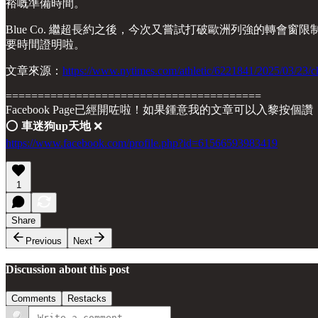
裕嘅準備時間。
Blue Co. 繼超長約之後，今次又嘗試打破歐洲列強的轉
要時間證明啦。
文章來源：
https://www.nytimes.com/athletic/6221841/2025/03/23/c
========================================
Facebook Page已經開咗啦！如果鍾意我的文章可以入黎按個讚
⭕️
車迷狗up天地
❌
https://www.facebook.com/profile.php?id=61566593983419
1
Share
Previous
Next
Discussion about this post
Comments
Restacks