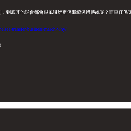
會窗限制，到底其他球會都會跟風咁玩定係繼續保留傳統呢？而車仔係
helsea-transfer-business-march-why/
！