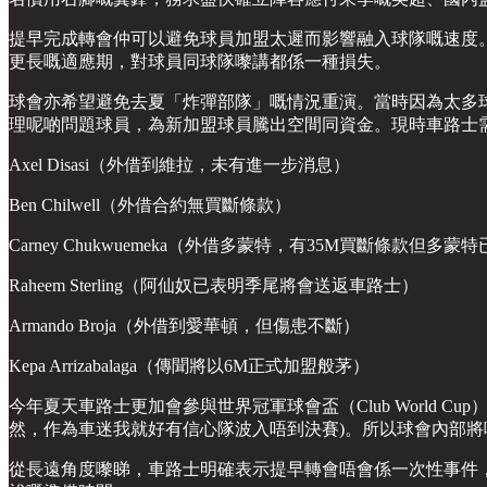
提早完成轉會仲可以避免球員加盟太遲而影響融入球隊嘅速度。最明
更長嘅適應期，對球員同球隊嚟講都係一種損失。
球會亦希望避免去夏「炸彈部隊」嘅情況重演。當時因為太多
理呢啲問題球員，為新加盟球員騰出空間同資金。現時車路士
Axel Disasi（外借到維拉，未有進一步消息）
Ben Chilwell（外借合約無買斷條款）
Carney Chukwuemeka（外借多蒙特，有35M買斷條款但多
Raheem Sterling（阿仙奴已表明季尾將會送返車路士）
Armando Broja（外借到愛華頓，但傷患不斷）
Kepa Arrizabalaga（傳聞將以6M正式加盟般茅）
今年夏天車路士更加會參與世界冠軍球會盃（Club World C
然，作為車迷我就好有信心隊波入唔到決賽)。所以球會內部
從長遠角度嚟睇，車路士明確表示提早轉會唔會係一次性事件