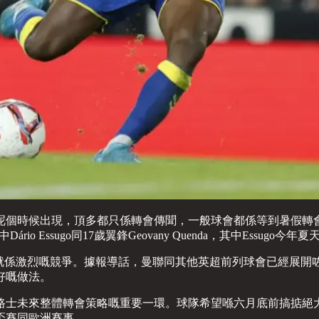
呢個時候出現，頂多都只係轉會傳聞，一般球會都係等到暑假轉
 Essugo同17歲翼鋒Geovany Quenda，其中Essugo今
原因就係激烈嘅競爭。據報導話，曼聯同其他英超前列球會已經展開咗對
好嘅做法。
路士未來整體轉會策略嘅重要一環。球隊希望喺六月底前搞掂絕
盃賽同歐洲賽事。