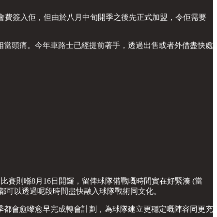
紀錄轉會費簽入佢，但由於八月中旬開季之後先正式加盟，令佢需要
相當頭痛。今年車路士已經提前著手，透過出售或者外借盡快處
英超比賽則喺8月16日開鑼，留俾球隊備戰嘅時間實在好緊湊 (當
都可以透過呢段時間盡快融入球隊戰術同文化。
季都會愈嚟愈早完成轉會計劃，為球隊建立更穩定嘅陣容同更充