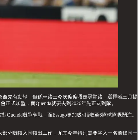
會窗先有動靜。但係車路士今次偏偏唔走尋常路，選擇喺三月提
年夏天會正式加盟，而Quenda就要去到2026年先正式到隊。
Quenda嘅爭奪戰，而Essugo更加吸引到5至6隊球隊嘅關注。
大部分嘅轉入同轉出工作，尤其今年特別需要簽入一名前鋒同一