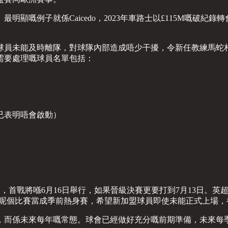
顯嘅例子就係Caicedo，2023年車路士以£115M嘅破
球員未能及時離隊，對球隊內部造成唔少干擾，令新任教練馬蛇
需要處理嘅球員名單包括：
蒙特已表明唔會啟動）
up），首戰將喺6月16日舉行，如果晉級決賽更要打到7月13日。
將呢個比賽當成季前熱身賽，希望新加盟球員即使未能正式上場，
，而係未來每年嘅常態。球會已經做好充分嘅前期準備，未來每