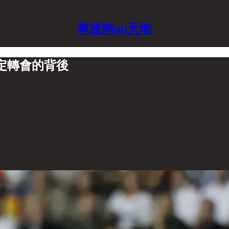
車迷狗up天地
篤定轉會的背後