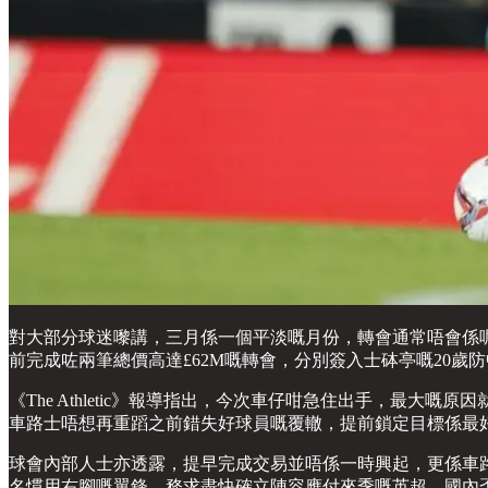
對大部分球迷嚟講，三月係一個平淡嘅月份，轉會通常唔會係
前完成咗兩筆總價高達£62M嘅轉會，分別簽入士砵亭嘅20歲防中Dário
《The Athletic》報導指出，今次車仔咁急住出手，最大嘅
車路士唔想再重蹈之前錯失好球員嘅覆轍，提前鎖定目標係最
球會內部人士亦透露，提早完成交易並唔係一時興起，更係車
名慣用右腳嘅翼鋒，務求盡快確立陣容應付來季嘅英超、國內