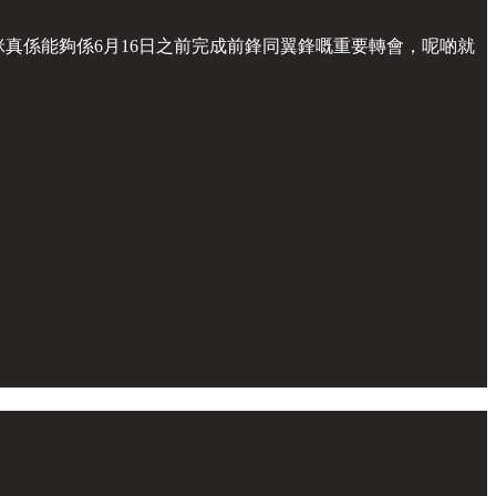
咪真係能夠係6月16日之前完成前鋒同翼鋒嘅重要轉會，呢啲就