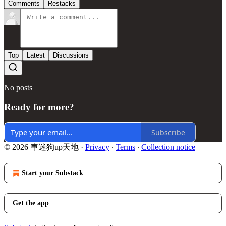
Comments
Restacks
Top
Latest
Discussions
No posts
Ready for more?
Subscribe
© 2026 車迷狗up天地
·
Privacy
∙
Terms
∙
Collection notice
Start your Substack
Get the app