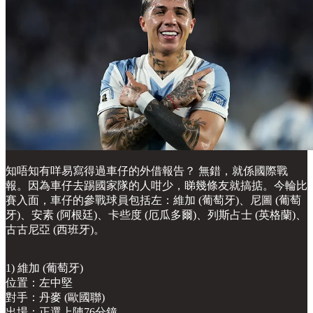
知唔知有咩易寫得過車仔的外借報告？ 無錯，就係國際戰
報。因為車仔去踢國家隊的人咁少，睇幾條友就搞掂。今輪比
賽入面，車仔的參戰球員包括左：維加 (葡萄牙)、尼圖 (葡萄
牙)、安素 (阿根廷)、卡些度 (厄瓜多爾)、列斯占士 (英格蘭)、
古古尼亞 (西班牙)。
1) 維加 (葡萄牙)
位置：左中堅
對手：丹麥 (歐國聯)
出場：正選上陣76分鐘