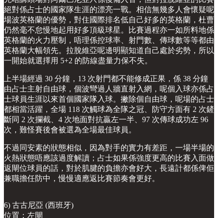
絕對係占士的國家隊生涯的漂亮一戰。相信無幾多人會懷疑呢
場波英格蘭的優勢，對住國際排名低自己好多的英格蘭，杜曹
仍然毫不怠慢地起用好多頂級球星。比賽過程亦一如所料地係
英格蘭的火力壓制，唔理係控球率、射門數、傳球數等等都由
英格蘭大幅領先。拉脫維亞呢邊明顯知道自己處於劣勢，所以
一開始就選擇用 5+2 的防線盡量力保不失。
上半場經過 30 分鐘，13 次射門都不能修成正果，係 38 分鐘
由占士主射自由球，個波彎過人牆直射入網，呢個入球亦係占
士球員生涯以來首個國家隊入球。撇除個自由球，呢場的占士
都相當活躍，全場 118 次觸球為全隊之冠、防守方面有 2 次鏟
斷同 2 次攔截、4 次地面對抗贏左一半、97 次傳球成功左 96
次，難怪賽後會被選為全場最佳球員。
不過同安素的狀態相似，因為對手的實力有差距，一場半場的
火熱狀態唔應該過度解讀；占士如果係強度更高的比賽入面做
返閘位球員的話，對於肌腱的負擔亦會好大，長遠計都係俾佢
兼職擔任防中，慢慢適應返比賽節奏會更好。
6) 古古尼亞 (西班牙)
位置：左閘