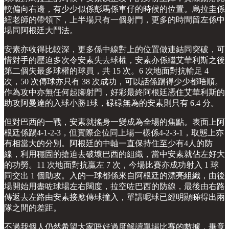
較偏向右邊，有少少似係彭馬係車仔的時候的位置。烏拉圭係
紐老師的帶領下，上半場只有一個射門，更多的時間留左係中
場同阿根廷大鬥法。
安素亦收得比較深，更多係中線對上的位置做連結同突破，可
惜對手的壓迫多次令安素失去球權，安素亦係繼艾華利斯之後
第二個失最多球權的球員，共 15 次。6 次地面對抗輸足 4
次，50 次傳球亦只有 38 次成功，可以話係踢得少少都唔順。
作為攻中亦無任何起腳射門，好彩最終阿根廷憑住艾華利斯的
助攻阿曼達的入球小勝1球，碌碌無為的安素則只有 6.4 分。
但對巴西的一戰，安素就搖身一變成為全場的焦點。表面上阿
根廷係踢4-1-2-3，但實際企位同上場一樣係4-2-3-1，取態上亦
有相當大的分別。阿根廷的中軸一直保持住至少有4人的防
線，利用穩固的搶迫去破壞巴西的組織，當中安素就佔左好大
的功勞。11 次地面對抗贏左 7 次，今場比賽亦成功射入 1 球
同交出 1 個助攻。入的一球都係來自阿根廷的漂亮組織，由後
場開始用盡咗球場左右闊度，拉空咗巴西的防線，最後由右路
傳返去左路由安素接應傳球撞入，單講呢球已經明顯睇得出兩
隊之間的差距。
不過我個人仍然希望大家唔好過度解讀單場比賽的數據，畢竟