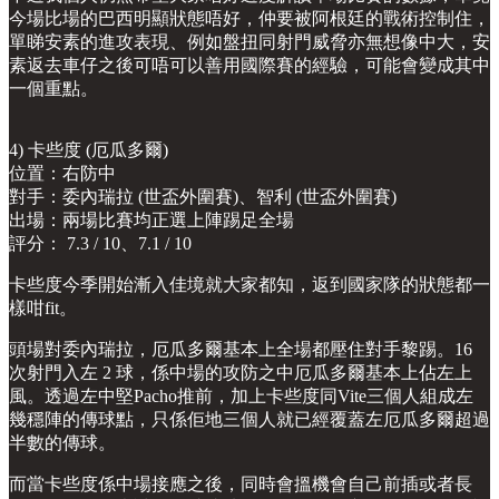
今場比場的巴西明顯狀態唔好，仲要被阿根廷的戰術控制住，
單睇安素的進攻表現、例如盤扭同射門威脅亦無想像中大，安
素返去車仔之後可唔可以善用國際賽的經驗，可能會變成其中
一個重點。
4) 卡些度 (厄瓜多爾)
位置：右防中
對手：委內瑞拉 (世盃外圍賽)、智利 (世盃外圍賽)
出場：兩場比賽均正選上陣踢足全場
評分： 7.3 / 10、7.1 / 10
卡些度今季開始漸入佳境就大家都知，返到國家隊的狀態都一
樣咁fit。
頭場對委內瑞拉，厄瓜多爾基本上全場都壓住對手黎踢。16
次射門入左 2 球，係中場的攻防之中厄瓜多爾基本上佔左上
風。透過左中堅Pacho推前，加上卡些度同Vite三個人組成左
幾穩陣的傳球點，只係佢地三個人就已經覆蓋左厄瓜多爾超過
半數的傳球。
而當卡些度係中場接應之後，同時會搵機會自己前插或者長