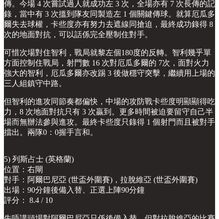
傳。今場 4 次嘗試過人就成功左 3 次，全場亦有 7 次長傳的記
錄，當中有 3 次搵到隊友同製造左 1 個關鍵傳球。就算厄瓜多
爾失去球權，卡些度亦有努力去遮線同搶迫，最終成功錄得 8
次的地面對抗，可以話係完全壓制住對手。
可惜次場對住智利，戰局就黎左個180度的反轉。智利幾乎單
方面控制住戰局，射門數 16 次對厄瓜多爾的 7次，面對火力
強大的智利，厄瓜多爾亦改踢 3 後做穩守突擊，繼續用上場的
三人組鎮守中路。
但智利的進攻同節奏都偏快，中場的攻防戰卡些度明顯顯得吃
力，8 次地面對抗只有 3 次贏到。更多時間被迫要留守自己半
場而無辦法參與進攻。最終卡些度只錄得 1 個射門而且被對手
擋出。兩隊0：0握手言和。
5) 列斯占士 (英格蘭)
位置：右閘
對手：阿爾巴尼亞 (世盃外圍賽)，拉脫維亞 (世盃外圍賽)
出場：90分鐘後備入替、正選上陣90分鐘
評分： 8.4 / 10
先唔講頭場對阿爾巴尼亞只係後備入替，但對拉脫維亞的比賽