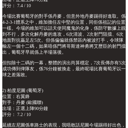
評分： 7.4 / 10
今場比賽葡萄牙的對手係丹麥，但意外地丹麥踢得好進取。係
4-2-3-1體系之中，維加擔任左中堅的位置，同佢係祖記的位置
一樣。今場的維加可以話天使同魔鬼的化身，係防守數據上靚
到不行，多次化解丹麥的進攻，6次清波、2次射門阻擋、6次
地面對抗贏足左5次。但係偏偏就係禁區內被波打手，令球隊
輸左一個十二碼，如果唔係門將哥斯達神勇將艾歷臣的射門擋
出，葡萄牙早就係上半場落後。
但扣除十二碼的一幕，整體的演出尚算穩定，7次長傳亦有5次
成功傳到俾隊友，係76分鐘被換走，最終呢場比賽葡萄牙以一
球之差落敗。
2) 柏度尼圖 (葡萄牙)
位置：右翼鋒
對手：丹麥 (歐國聯)
出場：正選上陣90分鐘
評分： 7.2 / 10
延續左尼圖係車路士的表現，我唔敢話尼圖今場踢得好出色，