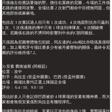
只係做左佢應該要做的野。擔任右翼鋒的尼圖，今場的工作係
右路的連接同攻擊。全場比賽 2 次射門都命中目標無問題，但
其他部份就麻麻地。
包括左 3 次嘗試過人但只有 1 次成功、4 次地面對抗亦只贏到
1 次、5 次係邊路的傳中只有 1 球送到俾隊友、0 次關鍵傳
送。尼圖係右路的不濟同時影響到中央的C朗同般奴。
只係因為尼圖整體無乜犯錯，同左邊的Leão相比亦唔係真係咁
差，加上葡萄牙今場比賽多少有被丹麥壓制的關係，最終令尼
圖的評分維持係7.2。
3) 安素 費南迪斯 (阿根廷)
位置：攻中
對手：烏拉圭 (世盃外圍賽)、巴西 (世盃外圍賽)
出場：兩場比賽均正選上陣踢足全場
評分： 6.4 / 10、9.0 / 10
我估好多人只會記得巴西被炒 4 球果場的安素有幾神勇，而大
家都會無視安素係對烏拉圭有幾咁掙扎。
頭場對烏拉圭的時候，安素以正攻中的身份上陣，實際踢落比