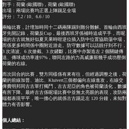
對手：荷蘭 (歐國聯)，荷蘭 (歐國聯)
出場：兩場比賽均正選上陣踢足全場
評分： 7.2 / 10、6.6 / 10
兩輪比賽，計埋加時同十二碼兩隊踢到難分難解。首輪由西班
牙先開記錄，荷蘭反Cup，最後西班牙係補時追成平手，而呢
場的古古就無好似夏天果時咁逆位插入防中位置協助蕩中場，
而係更多時間係中圈附近游走。防守數據可以話靚仔到不行，
3 次清波、6 次搶截、3 次鏟斷，比賽中亦製造左 2 個關鍵傳
送、傳球成功率達97%，聯同左路的力高威廉斯幾乎成功壓倒
荷蘭的右線。
而次回合的比賽，雙方同樣係有來有往，但經過調整之後，荷
蘭的前線加普、迪比、Kluivert三個都偏向左線進攻，右線交
俾費明邦同古古單打獨鬥，古古尼亞的角色被荷蘭淡化，數據
有所下降。最終古古係呢場比賽中並無太亮眼的表現，攻防兩
端都表現平平，唯一擔心的就係古古踢足左 120 分鐘，未知對
體力有否影響。
個人總結：