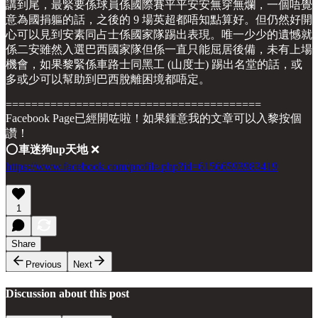
講到尾，最緊要係球員係國際賽平平安安無穿無爛，一個唔覺
意為國捐軀的話，之後的 9 場英超都唔知點算好。但仍然好開
心可以見到安素同占士係國家隊踢出表現。唯一少少的遺憾就
係二安雖然入選巴西國家隊但係一直只能屈居後備，未有上場
機會，如果黎緊係車路士同黑工 (山度士) 踢出名堂的話，或
多或少可以幫助到巴西脫離困境都唔定。
========================================
Facebook Page已經開咗啦！如果鍾意我的文章可以入黎按個
讚！
⭕️
車迷狗up天地
❌
https://www.facebook.com/profile.php?id=61566593983419
1
Share
Previous
Next
Discussion about this post