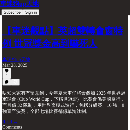
車迷狗up天地
Subscribe
Sign in
【車迷觀點】英超雙轉會窗特
例 世冠獎金高到嚇死人
車迷狗up天地
Mar 28, 2025
1
唔知大家有冇留意到，今年夏天車仔將會參加 2025 年世界冠
軍球會 (Club World Cup，下稱世冠盃)，比賽會係美國舉行，
而且係 32 隊制，用世界盃模式進行，包括分組賽、16 強、8
強直至決賽，全部七場比賽都係單淘汰制。
Read →
Comments