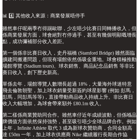
📊 4️⃣ 其他收入來源：商業發展唔停手
雖然車仔呢兩季冇得踢歐聯，少左唔少比賽日同轉播收入，但
係商業發展方面，球會絕對冇停過手，甚至有幾個明顯嘅增長
點，成功彌補部分收入差距。
第一個係非比賽日收入，史丹福橋 (Stamford Bridge) 雖然面臨
擴建同搬遷問題，但現有場館依然係吸金重地。球會積極推動
場館導覽 (Stadium tours)、球衣銷售、商品紀念品銷售 等非比
賽日收入，創下歷史新高。
單係去年，場館導覽人數增長超過 18%，大量海外球迷特意
飛去倫敦朝聖，加上球衣銷量受新簽約球星影響 (例如 彭馬，
彭馬，同彭馬等等)，直接帶動商品收入持續上升。非比賽日
收入大幅增加，為球會帶來額外 £80.1m 收入。
第二樣係商業贊助同合作。雖然車仔近年成績波動，但係喺品
牌價值方面依然保持強勢，甚至吸引唔少全球品牌合作。例如
上年，Infinite Athlete 取代 3 成為新球衣贊助商，合同金額高
達 £50m 一年，加上球衣供應商 Nike 繼續履行長期合作協