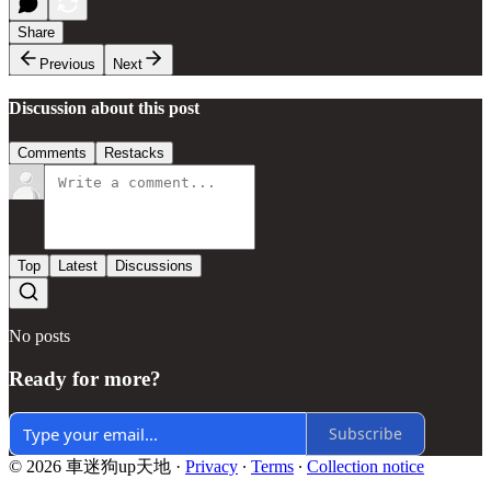
Share
Previous
Next
Discussion about this post
Comments
Restacks
Top
Latest
Discussions
No posts
Ready for more?
Subscribe
© 2026 車迷狗up天地
·
Privacy
∙
Terms
∙
Collection notice