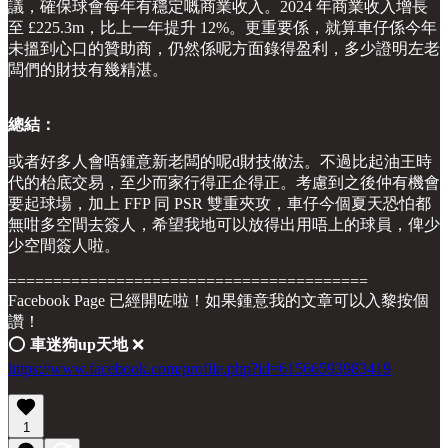
議，確保球會每年有穩定嘅商業收入。2024 年商業收入增長
至 £225.3m，比上一年提升 12%。更重要係，就算車仔係今年
未搵到心口的贊助商，仍然係呢方面錄得盈利，多少證明左老
闆們的財技有幾精湛。
總結：
或者好多人會唔鍾意新老闆的呢d財技做法。不過比起油王時
代的枱底交易，至少而家行得正企得正。考慮到之後仲有機會
要起球場，加上 FFP 同 PSR 雙重夾攻，車仔今個夏天恐怕都
無咁多空間去簽人，希望我地可以放得出用唔上的球員，俾少
少空間簽人啦。
========================================
Facebook Page 已經開咗啦！如果鍾意我的文章可以入黎按個
讚！
⭕️
車迷狗up天地
❌
https://www.facebook.com/profile.php?id=61566593983419
1