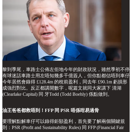
黎到季尾，車路士公佈左佢地今年的財政狀況，雖然季初不停
有球迷話車路士用左唔知幾多千億簽人，但你點都估唔到車仔
今年居然會錄得 £128.4m 的稅前盈利，同去年 £90.1m 虧損形
成強烈對比。反正都講開數字，呢篇文就同大家講下 清湖
(Clearlake Capital) 同 牙Todd (Todd Boehly) 係點做到。
油王爸爸都救唔到！FFP 同 PSR 唔係咁易過骨
要理解點解車仔可以錄得鉅額盈利，首先要了解兩個關鍵規
則：PSR (Profit and Sustainability Rules) 同 FFP (Financial Fair