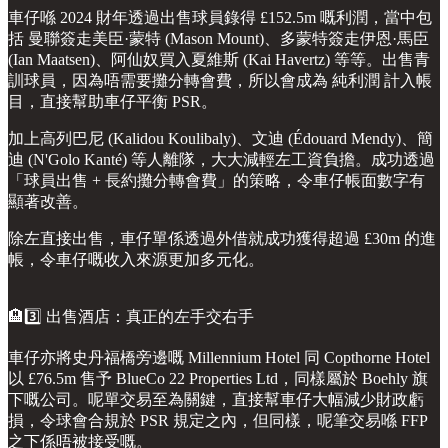
車仔喺 2024 財年透過出售球員錄得 £152.5m 嘅利潤，當中包
括 曼聯簽走美臣·蒙特 (Mason Mount)、多蒙特簽走伊恩·馬臣
(Ian Maatsen)、阿仙奴買入夏維斯 (Kai Havertz) 等等。出售青
訓球員，因為唔需要攤分轉會費，所以會成為 純利潤 計入帳
目，直接幫助車仔平衡 PSR。
加上高列巴尼 (Kalidou Koulibaly)、文迪 (Édouard Mendy)、簡
迪 (N'Golo Kanté) 等人離隊，大大減輕左工資負擔。成功透過
「球員出售 + 長約攤分轉會費」的策略，令車仔帳面數字有
顯著改善。
除左直接出售，車仔單係透過外借就成功獲得超過 £30m 的進
帳，令車仔嘅收入來源更加多元化。
🏨3️⃣ 出售酒店：真正的左手交右手
車仔亦將史丹福橋旁邊嘅 Millennium Hotel 同 Copthorne Hotel
以 £76.5m 售予 BlueCo 22 Properties Ltd，同樣屬於 Boehly 旗
下嘅公司。呢單交易至為關鍵，直接幫車仔大幅減少財政虧
損，令球會合規於 PSR 規定之內，但同樣，呢筆交易喺 FFP
之下係唔被接受嘅。