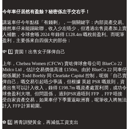
今年車仔居然有盈餘？秘密係左手交右手！
講返車仔今年點樣「有錢剩」，一個關鍵字：內部資產交易。
雖然車仔未能踢歐聯，收入少左唔少，但透過出售資產加上賣
人補數，令球會喺 2024 年錄得 £128.4m 嘅稅前盈利。而呢筆
盈利，主要係來自四個大的部份：
💸 1️⃣ 賣囡！出售女子隊俾自己
上年，Chelsea Women (CFCW) 賣咗俾球會母公司 BlueCo 22
Midco Ltd，估計交易價值高達 £150m。由於 BlueCo 22 同車仔
都係屬於 Todd Boehly 同 Clearlake Capital 控制，呢個「自己賣
俾自己」嘅交易引起唔少爭議，但根據 英超 PSR 嘅規則，資
產出售可以計入收入，錄得 £198.7m 嘅資產處置利潤，成功令
球會盈利大增。但問題係， 過到PSR過唔到 FFP ，FFP 唔接
受自家資產交易，如果車仔下季重返歐洲賽，呢筆收入將無法
計入 FFP 計算範圍。
⚽️ 2️⃣ 將青訓變黃金，再減低工資支出