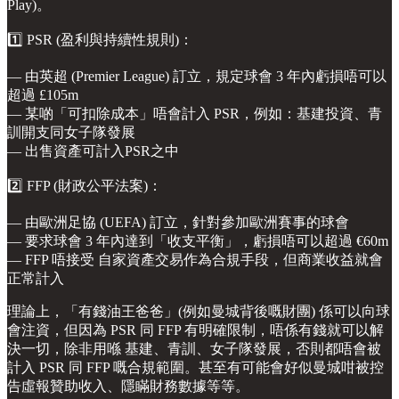
Play)。
1️⃣ PSR (盈利與持續性規則)：
— 由英超 (Premier League) 訂立，規定球會 3 年內虧損唔可以
超過 £105m
— 某啲「可扣除成本」唔會計入 PSR，例如：基建投資、青
訓開支同女子隊發展
— 出售資產可計入PSR之中
2️⃣ FFP (財政公平法案)：
— 由歐洲足協 (UEFA) 訂立，針對參加歐洲賽事的球會
— 要求球會 3 年內達到「收支平衡」，虧損唔可以超過 €60m
— FFP 唔接受 自家資產交易作為合規手段，但商業收益就會
正常計入
理論上，「有錢油王爸爸」(例如曼城背後嘅財團) 係可以向球
會注資，但因為 PSR 同 FFP 有明確限制，唔係有錢就可以解
決一切，除非用喺 基建、青訓、女子隊發展，否則都唔會被
計入 PSR 同 FFP 嘅合規範圍。甚至有可能會好似曼城咁被控
告虛報贊助收入、隱瞞財務數據等等。