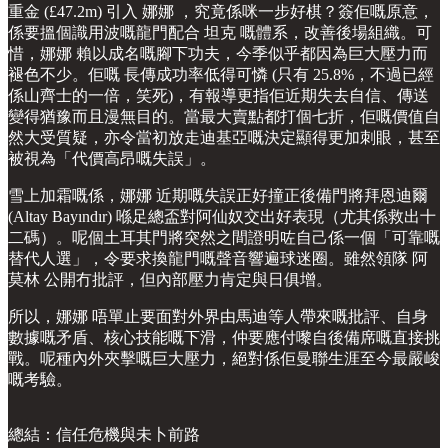
重金 (£47.2m) 引入 娜娜 ，究竟係咪一步好棋？簽佢嘅原意，
係要搵個識用波嘅龍門配合 坦克 嘅體系，改善後場組織。可
惜，娜娜 賴以成名嘅腳下功夫，今季似乎都因為巨大壓力而
褪色不少。佢嘅 長傳成功率低得可憐 (只有 25.8%，不過已經
係山齊士的一倍，笑死)，有報導更指佢近期失去自信、傳送
變得猶豫而且漫無目的。當最大賣點都打個七折，佢嘅價值自
然大受質疑，亦令當初放走迪基亞嘅決定顯得更加刺眼，甚至
被視為「代價高昂嘅失誤」。
雪上加霜嘅係，娜娜 近期嘅失誤正好撞正後備門將拜恩迪爾
(Altay Bayındır) 喺足總盃對阿仙奴交出好表現（尤其係救出十
二碼）。呢個土耳其門將突然之間證明咗自己係一個「可靠嘅
替代人選」，令要求換龍門嘅聲音響遍球迷圈。雖然領隊 阿
莫林 公開冇批評，但內部壓力肯定與日俱增。
所以，娜娜 唔單止要面對外界由馬迪等人帶來嘅批評、自身
數據嘅矛盾、核心技能嘅下滑，仲要應付嚟自後備席嘅直接挑
戰。呢種內外夾擊嘅巨大壓力，絕對係佢曼聯生涯至今最嚴峻
嘅考驗。
總結：信任危機與未卜前路