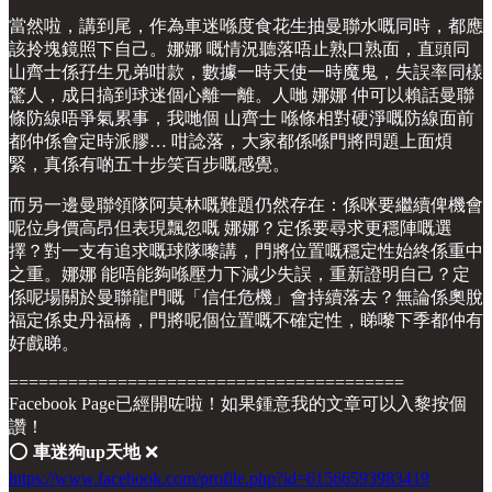
當然啦，講到尾，作為車迷喺度食花生抽曼聯水嘅同時，都應
該拎塊鏡照下自己。娜娜 嘅情況聽落唔止熟口熟面，直頭同
山齊士係孖生兄弟咁款，數據一時天使一時魔鬼，失誤率同樣
驚人，成日搞到球迷個心離一離。人哋 娜娜 仲可以賴話曼聯
條防線唔爭氣累事，我哋個 山齊士 喺條相對硬淨嘅防線面前
都仲係會定時派膠… 咁諗落，大家都係喺門將問題上面煩
緊，真係有啲五十步笑百步嘅感覺。
而另一邊曼聯領隊阿莫林嘅難題仍然存在：係咪要繼續俾機會
呢位身價高昂但表現飄忽嘅 娜娜？定係要尋求更穩陣嘅選
擇？對一支有追求嘅球隊嚟講，門將位置嘅穩定性始終係重中
之重。娜娜 能唔能夠喺壓力下減少失誤，重新證明自己？定
係呢場關於曼聯龍門嘅「信任危機」會持續落去？無論係奧脫
福定係史丹福橋，門將呢個位置嘅不確定性，睇嚟下季都仲有
好戲睇。
========================================
Facebook Page已經開咗啦！如果鍾意我的文章可以入黎按個
讚！
⭕️
車迷狗up天地
❌
https://www.facebook.com/profile.php?id=61566593983419