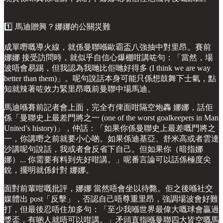
1️⃣ 馬迪贈興？娜娜的公關災難
成單嘢嘅導火線，就係曼聯喺歐霸盃八強抽中對里昂。賽前
娜娜 接受訪問時，就似乎自信心爆棚咁講咗句：「當然，場
波唔會易踢，但我認為我哋比佢哋好得多 (I think we are way
better than them)」。呢句說話本身可能只係想鼓舞下士氣，點
知就辣著咗效力緊里昂嘅前曼聯中場馬迪。
馬迪喺賽前記者會上面，完全冇俾面咁隔空炮轟 娜娜，話佢
係「曼聯史上最差門將之一 (one of the worst goalkeepers in Man
United’s history)」，仲話：「如果你係曼聯史上最差嘅門將之
一，你講嘢之前就要小心啲。如果係迪基亞、舒米高或者雲達
沙講呢句說話，我或者會反省下自己。但如果你（暗指娜
娜）... 你需要有料到先好咁講。」呢番言論可以話係極度尖
銳，擺明就係針對 娜娜。
面對前輩咁嘅批評，娜娜 當然唔會坐以待斃。佢之後喺社交
媒體出 post「反擊」，否認自己唔尊重里昂，強調場波會好難
打，但最後忍唔住加多句：「至少我喺世界最偉大嘅球會贏過
獎盃，有啲人就唔可以咁講。」矛頭直指喺曼聯四大皆空嘅馬