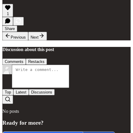
1
Share
Previous
Next
Discussion about this post
Comments
Restacks
Top
Latest
Discussions
No posts
Ready for more?