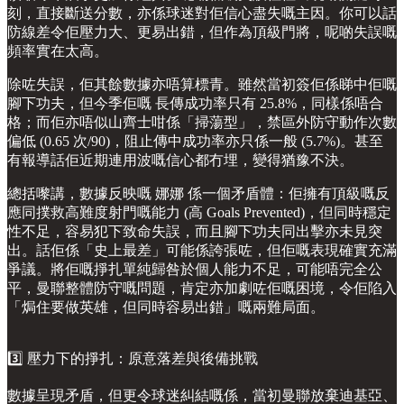
刻，直接斷送分數，亦係球迷對佢信心盡失嘅主因。你可以話
防線差令佢壓力大、更易出錯，但作為頂級門將，呢啲失誤嘅
頻率實在太高。
除咗失誤，佢其餘數據亦唔算標青。雖然當初簽佢係睇中佢嘅
腳下功夫，但今季佢嘅 長傳成功率只有 25.8%，同樣係唔合
格；而佢亦唔似山齊士咁係「掃蕩型」，禁區外防守動作次數
偏低 (0.65 次/90)，阻止傳中成功率亦只係一般 (5.7%)。甚至
有報導話佢近期連用波嘅信心都冇埋，變得猶豫不決。
總括嚟講，數據反映嘅 娜娜 係一個矛盾體：佢擁有頂級嘅反
應同撲救高難度射門嘅能力 (高 Goals Prevented)，但同時穩定
性不足，容易犯下致命失誤，而且腳下功夫同出擊亦未見突
出。話佢係「史上最差」可能係誇張咗，但佢嘅表現確實充滿
爭議。將佢嘅掙扎單純歸咎於個人能力不足，可能唔完全公
平，曼聯整體防守嘅問題，肯定亦加劇咗佢嘅困境，令佢陷入
「焗住要做英雄，但同時容易出錯」嘅兩難局面。
3️⃣ 壓力下的掙扎：原意落差與後備挑戰
數據呈現矛盾，但更令球迷糾結嘅係，當初曼聯放棄迪基亞、