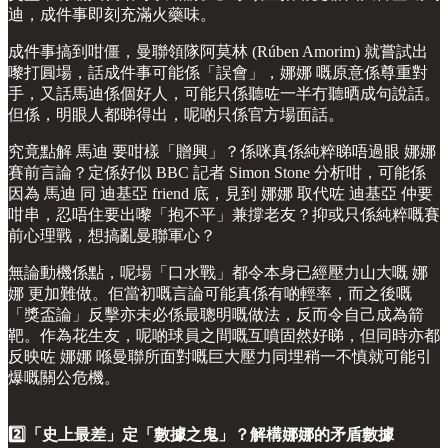
迪，成件事即刻充滿火藥味。
成件事搞到咁僵，曼聯領隊阿莫林 (Rúben Amorim) 就嘗試出
嚟打圓場，話成件事可能係「誤會」，娜娜 嘅原意係尊重對
手，又話馬迪係個好人，可能只係聽咗一半冇聽晒成句說話。
但係，明眼人都睇得出，呢啲只係官方場面話。
究竟點解 馬迪 要咁樣「贈興」？係咪真係純粹睇唔過眼 娜娜
賽前言論？定係好似 BBC 記者 Simon Stone 分析咁，可能係
因為 馬迪 同 迪基亞 friend 底，見到 娜娜 取代咗 迪基亞 仲要
咁串，忍唔住要出嚟「抱不平」兼撐老友？抑或只係純粹嘅賽
前心理戰，想搞亂曼聯軍心？
無論動機係點，呢場「口水戰」都令本身已經壓力山大嘅 娜
娜 更加難做。佢當初嘅言論可能真係有啲輕率，而之後嘅
「獎盃論」反擊亦未必係最聰明嘅做法，反而令自己成為箭
靶。作為花生友，呢啲球員之間嘅互噴固然好睇，但同時亦都
反映咗 娜娜 喺曼聯所面對嘅巨大壓力同埋稍一不慎就可能引
爆嘅關公危機。
2️⃣「史上最差」定「數據之鬼」？解構娜娜的矛盾數據