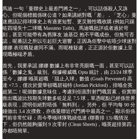
馬迪 一句「曼聯史上最差門將之一」，可以話係殺人又誅
心。但呢個標籤係咪公道？如果講絕對嘅「差」，「芝心」曼
迷應該記得球隊史上有過更短暫、更災難性嘅收購 (例如只踢
咗四場失十二球嘅 Massimo Taibi)。馬迪嘅批評或者過於苛
刻，甚至可能帶有為舊隊友 迪基亞 抱不平嘅成份。但無可否
認，呢番話之所以引起巨大迴響，正因為佢擊中咗唔少球迷對
娜娜 表現嘅疑慮同不滿。而呢種疑慮，正正源於佢數據上呈
現嘅極端矛盾。
首先，我要承認 娜娜 數據上有非常亮眼嘅一面，甚至可以話
係「數據之鬼」級別。根據權威嘅 Opta 統計，由 23/24 球季
至今，娜娜 喺英超嘅 「阻止入球」數值 (Goals Prevented) 高
達 +7.5，僅次於愛華頓嘅碧福特 (Jordan Pickford)，排喺全英
超第二！呢個數據意味住，考慮到佢面對射門嘅質素，佢實際
救出嘅波比預期失球數多咗足足 7.5 球，單憑呢點已經係世界
級表現，證明佢絕對唔係「無料到」。另外，佢 平均每 90 分
鐘做出 3.4 次撲救，亦係曼聯近代門將中最高之一，顯示佢係
門前非常忙碌；而今季喺球隊戰績低迷 (聯賽排 13) 嘅情況
下，佢仍然能夠攞到 9 次零封 (Clean Sheets)，喺英超排第四，
亦都唔簡單。