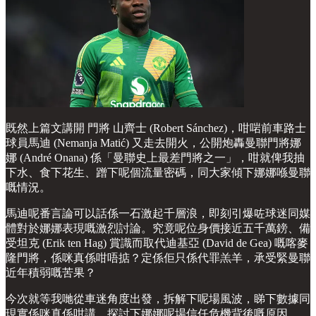
既然上篇文講開 門將 山齊士 (Robert Sánchez)，咁啱前車路士
球員馬迪 (Nemanja Matić) 又走去開火，公開炮轟曼聯門將娜
娜 (André Onana) 係「曼聯史上最差門將之一」，咁就俾我抽
下水、食下花生、蹭下呢個流量密碼，同大家傾下娜娜喺曼聯
嘅情況。
馬迪呢番言論可以話係一石激起千層浪，即刻引爆咗球迷同媒
體對於娜娜表現嘅激烈討論。究竟呢位身價接近五千萬鎊、備
受坦克 (Erik ten Hag) 賞識而取代迪基亞 (David de Gea) 嘅喀麥
隆門將，係咪真係咁唔掂？定係佢只係代罪羔羊，承受緊曼聯
近年積弱嘅苦果？
今次就等我哋從車迷角度出發，拆解下呢場風波，睇下數據同
現實係咪真係咁講，探討下娜娜呢場信任危機背後嘅原因。