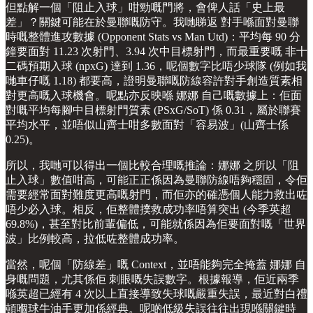
但點解一個「阻止入球」咁勁嘅門將，會俾人話「史上最
差」？關鍵可能在於曼聯嘅防守。我哋睇返 對手喺面對曼聯
時嘅整體進攻數據 (Opponent Stats vs Man Utd)：平均每 90 分
鐘要面對 11.23 次射門、3.94 次中目標射門，而最重要嘅 非十
二碼預期入球 (npxG) 達到 1.36，呢個數字比唔少球隊 (例如我
哋車仔嘅 1.18) 都要高，證明曼聯嘅防線容許對手創造質素相
對更高嘅入球機會。呢點亦反映喺 娜娜 自己嘅數據上：佢面
對嘅平均每腳中目標射門質素 (PSxG/SoT) 係 0.31，屬於聯賽
平均水平，並唔似山齊士咁多數面對「容易波」(山齊士係
0.25)。
所以，我哋可以得出一個比較合理嘅推論：娜娜 之所以「阻
止入球」數值咁高，可能正正係因為曼聯防線唔夠穩固，令佢
需要經常面對難度更高嘅射門，而佢亦的確憑個人能力救出咗
唔少必入球。相反，佢整體撲救成功率唔算突出 (今季英超
69.8%)，甚至對比前輩偏低，可能就係因為佢要面對嘅「世界
波」比例較高，拉低咗整體成功率。
當然，呢個「防線差」嘅 Context，並唔能夠完全掩蓋 娜娜 自
身嘅問題，尤其係佢 刺眼嘅失誤數字。根據報導，佢近兩季
喺英超已經有 4 次以上直接導致失球嘅嚴重失誤，最近對白禮
頓嗰球牛油手更加係經典。呢啲低級失誤往往出現喺關鍵時