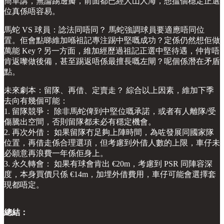
簡單講，無論踢邊瓣，前面都已經人山人海，想搵個穩定正選
位真係唔容易。
馬蛇 VS 球員：諗法同唔同？ 馬蛇強調球員要適應唔同位
置。佢會點睇維加喺祖記專注踢中堅嘅成功？定係仍然想佢做
萬能 Key？另一方面，維加經歷過祖記正選中堅待遇，仲肯唔
肯返嚟做後備，甚至踢返唔係最擅長嘅左閘？呢個係潛在矛盾
點。
未來劇本：留隊、再借、定賣走？ 綜合以上因素，維加下季
去向有幾個可能：
1. 留隊競爭： 除非馬蛇俾到中堅位嘅承諾，或者有人離隊/受
傷騰出空間，否則留隊都未必有穩定機會。
2. 再次外借： 如果留隊冇足夠上陣時間，為咗發展同國家隊
位置，再借走係合理選項，但考慮到外借人數的上限，車仔未
必願意再浪費一年係佢身上。
3. 永久轉會： 如果有球會肯出 €20m，考慮到 PSR 同陣容深
度，本身買價只係 €14m，加埋外借費用，車仔可能會選擇套
現都唔定。
總結：