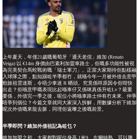
上年夏天，年僅21歲嘅葡萄牙「通天老倌」維加 (Renato
Veiga) 以 €14m 身價由巴素利加盟車路士，佢嘅多功能性被視
為完美契合馬蛇戰術嘅「瑞士軍刀」。正當大家期待佢點樣融
入球隊之際，點知踢咗半季都冇，就喺今年一月被外借去意甲
勁旅祖雲達斯，令唔少車迷 R 晒頭。究竟係咩原因令佢咁快
出走？佢喺意甲嘅表現比起喺車仔又係咪真係升咗Lv？最重
要係，外借完一季之後，呢位小將喺車路士仲有冇未來、仲爭
唔爭到個位？今篇文章就同大家深入拆解，用數據分析下維加
呢次外借嘅來龍去脈，同埋佢返嚟之後嘅前景。
半季即閃？維加外借祖記為咗乜？
維加加盟之初，大家都對呢位身高 1米9、左腳純熟、可以勝