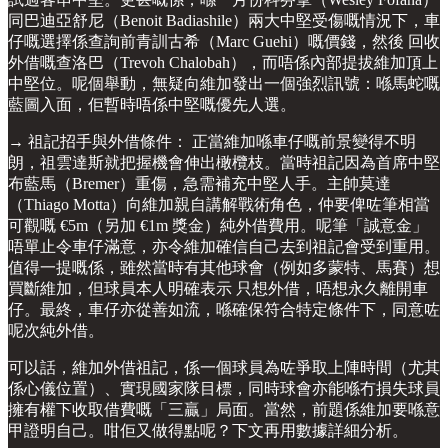
同巴迪亞舒尼（Benoit Badiashile）兩大中堅受傷嘅情況下，車
仔嘅選擇係查詢前青訓古希（Marc Guehi）嘅價錢，然後 回收
外借嘅查洛巴（Trevoh Chalobah），而唔係內部提拔維加頂上
中堅位。呢個舉動，無疑向維加發出一個強烈訊號：喺馬蛇嘅
藍圖入面，佢暫時唔係中堅嘅優先人選。
→ 祖記招手與外借條件： 正當維加喺車仔嘅前景變得不明
朗，祖雲達斯就把握機會伸出橄欖枝。當時祖記因為首席中堅
布藍馬（Bremer）重傷，急需補充中堅人手。主帥莫達
（Thiago Motta）向維加親自講解戰術角色，仲要俾咗筆相當
可觀嘅 €5m（另加 €1m 獎金）純外借費用。呢筆「誠意金」
唔單止令車仔滿意，亦令維加確信自己去到祖記會受到重用。
值得一提嘅係，雖然當時有其他球會（例如多蒙特、馬賽）想
買斷維加，但球員本人明確表示 只想外借，唔想永久離開車
仔。最終，車仔亦從善如流，喺確保符合特定條件下，同意咗
呢次純外借。
可以話，維加外借祖記，係一個球員為咗爭取上陣時間（尤其
係心儀位置）、實現國家隊目標，同時球會亦能喺冇損失球員
擁有權下收取借費嘅「三贏」局面。當然，前題係維加要喺意
甲證明自己。咁佢又做得點呢？下文再用數據詳細分析。