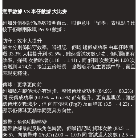
意甲數據 VS 車仔數據 大比拼
維加外借祖記係為咗證明自己。咁佢意甲「留學」表現點？比
較下佢喺兩隊嘅 Per 90 數據：
防守：效率大提升
最大分別係防守效率。喺祖記，佢嘅 鏟截成功率 由車仔時期
嘅 33.3% 大幅提升到 61.5%，雖然嘗試次數少咗，但明顯更有
效率。攔截 次數略增 (1.18 → 1.41)，而 解圍 次數更由 1.00 次
激增到 4.74次，接近五倍增長，強烈暗示佢主要踢中堅，而且
表現更穩健。
傳球：更準更向前
維加嘅左腳傳球亦有進步。整體傳球成功率 (84.9% → 88.2%)
同 長傳成功率 (61.9% → 65.2%) 都有提升。更有趣嘅係，雖然
總傳球次數減少，但 向前傳球 (PrgP) 反而增加 (3.5 → 4.23)，
顯示佢傳球更精準同更具方向性。
盤帶：角色明顯轉變
盤帶數據最能反映角色轉變。佢喺祖記嘅 觸球次數 (83.5 →
66.5)、向前帶球 (PrgC) (2.00 → 1.03) 同 嘗試過人次數 ( 2.5 →