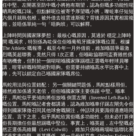
任中堅、左閘甚至防中嘅小將抱有期望，認為佢嘅多功能性啱
晒馬蛇嘅口味。但點解呢位被寄予厚望嘅小將，嚟咗車仔短短
六個月就執包袱，被外借去祖雲達斯呢？背後原因其實相當複
雜，並唔係單純一句「唔夠班」可以解釋。
上陣時間與國家隊夢想： 最核心嘅原因，莫過於 穩定上陣時
間 嘅渴求，特別係為咗保住佢喺葡萄牙國家隊嘅位置。根據
The Athletic 嘅報導，截至今年一月外借前，維加喺競爭最激
烈嘅英超聯賽，竟然只得 1次正選，佢喺歐協聯同盃賽雖然係
有啲機會，但對於一個啱啱喺國家隊踢穩正選嘅年輕球員嚟
講，咁零碎嘅時間絕對唔夠。佢需要持續喺高水平比賽中上
陣，先可以鎖定自己喺國家隊嘅席位。
馬蛇用法與位置錯配： 另一個關鍵問題係，馬蛇點樣用佢。
雖然維加係通天老倌，但佢喺國家隊主要係踢 中堅。喺車
仔，馬蛇似乎更傾向將佢放喺 倒置左閘（Inverted Left-Back）
嘅位置。馬蛇喺記者會都講過，認為維加喺車仔踢左閘先令佢
得到國家隊徵召同其他球會嘅關注，仲話球員要識得適應唔同
位置。言下之意，似乎馬蛇欣賞佢嘅多功能性，但未必打算俾
佢長期擔任佢最想踢嘅中堅位。事實上，喺英超，左中堅嘅必
然正選係高維爾（Levi Colwill），維加只係喺兩場歐協聯比賽
試過客串中堅。更甚嘅係，喺一月份科芬拿（Wesley Fofana）