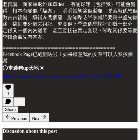
老實講，而家睇返維加單deal，有啲球迷（包括我）可能會覺
得，根本有啲似「騙案」：明明當初簽佢返嚟，睇落就係想佢
做古古後備，填補左閘個窿；點知嚟咗半季就話要踢中堅先肯
踢，搞到要外借去祖記。究竟佢下季會係馬蛇計劃嘅一部分，
定係又一個匆匆過客，甚至直接被賣走套現？睇嚟真係要等夏
季轉會窗先有答案。
========================================
Facebook Page已經開咗啦！如果鍾意我的文章可以入黎按個
讚！
⭕️
車迷狗up天地
❌
https://www.facebook.com/profile.php?id=61566593983419
1
Share
Previous
Next
Discussion about this post