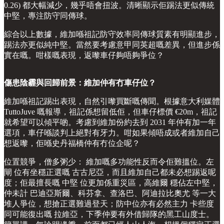
0.26) 都大幅減少，幾乎唔會扭波。清晰顯示佢踢法更似傳統
中堅，專注防守同傳球。
綜合以上數據，維加喺祖記防守效率同傳球質素有明顯進步，
踢法亦更似純中堅。當然要考慮意甲同英超嘅差異，但進步係
實在嘅。咁樣嘅表現，返嚟車仔夠唔夠爭位？
傷患陰霾與回歸前景：維加仲有冇車仔位？
維加喺祖記踢出表現，自然引嚟買斷嘅傳聞。根據意大利媒體
TuttoJuve 嘅報導，祖記係想留低佢，但車仔標價 €20m，祖記
就希望可以傾平啲。考慮到維加份約去到 2031 年仲有加一年
選項，車仔喺談判上絕對有牙力。咁如果傾唔成或者維加自己
想返嚟，佢喺史丹福橋仲有冇位企呢？
位置競爭，僧多粥少： 維加嘅多功能性反而令佢難搵位。左
閘 位有坐穩正選嘅 古古尼亞，而且維加自己都未必想踢返呢
度；佢最擅長嘅 中堅 位更加係重災區，高維爾 穩佔左中堅，
仲未計 巴迪亞斯爾、科芬拿、查洛巴、阿迪拉比奧尤 等一大
堆人爭位，想搶正選難過登天；防中位亦有必然主力 卡些度
同可能復出嘅 拉維亞，下季仲要有外借歸隊的黑工山度士。