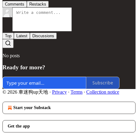
Comments
Restacks
Top
Latest
Discussions
No posts
Ready for more?
Subscribe
© 2026 車迷狗up天地
·
Privacy
∙
Terms
∙
Collection notice
Start your Substack
Get the app