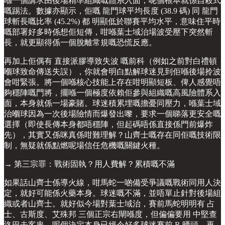
喺一個講求由後場精準組織嘅體系入面，呢個根本就係自殺式
嘅踢法。數據亦顯示，佢嘅 龍門球平均長度 (38.9 碼) 同 龍門
球斬長嘅比率 (45.2%) 都 明顯低於聯賽平均水平，意味住平時
嘅部署好多時係想佢短傳，咁喺葉士域治場波受壓下突然斬
長，就更顯得係一個脫離常規嘅恐慌反應。
再加上佢偶有 直接派膠導致失波 嘅前科（例如之前對白禮頓
嗰球致命傳送失誤），你就會明白點解球迷見到佢喺後場拎波
會咁緊張。將一個喺核心技能上存在咁明顯短板、俾人感覺唔
夠穩陣嘅門將，擺喺一個極度依賴佢參與組織嘅高風險體系入
面，本身就係一場豪賭。球迷積累埋嘅擔憂同壓力，喺葉士域
治嗰球因為一次後場險情而爆發出嚟，要求一個睇落更安全嘅
選擇（即使長傳本身都唔穩陣，但起碼唔係直接係門前爆炸
先），其實又係咪真係咁難理解？山齊士嘅存在同佢嘅技術限
制，無疑就係點燃呢場信任危機嘅關鍵火種。
→ 第三宗罪：戰術固執？用人費解？累積嘅不滿
如果話山齊士係導火線，咁馬蛇一啲備受爭議嘅戰術同用人決
定，就好可能係火藥本身。球迷嘅不滿，並唔單止針對後場組
織或者山齊士。就好似今場對葉士域治，賽前馬蛇明明有 占
士、古斯度、艾殊邦 三個正宗右閘喺度，但偏偏要用 中堅查
洛巴去客串，呢個決定本身已經令好多球迷賽前 R 晒頭。再