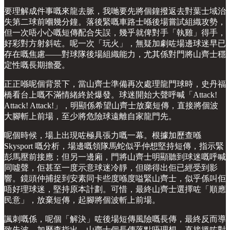
要理解成件事嘅來龍去脈，我哋要先將個鐘撥返去對葉士域治
失第二球前嗰幾分鐘。落後緊嘅車路士喺後場嘗試組織攻勢，
但一次唔小心嘅短傳配合失誤，幾乎就俾對手「執雞」得手，
好彩對方射斜咗。呢一次「玩火」，無疑加劇咗場邊球迷早已
存在嘅焦慮——對球隊後場組織能力，尤其係對門將山齊士穩
定性嘅長期擔憂。
正正喺呢個背景下，當山齊士準備再次處理龍門球時，史丹福
橋看台上嘅不滿情緒終於爆發。球迷開始大聲呼喊「Attack!
Attack! Attack!」，明顯係希望山齊士放棄短傳，直接將個波
大腳斬上前場，至少將危險球遠離自家龍門先。
呢個時候，場上出現咗極具張力嘅一幕。根據加歷查喺
Skysport 嘅分析，場邊嘅領隊馬蛇似乎仲想堅持短傳，指示緊
彭馬壓前接應；但另一邊廂，門將山齊士明顯聽到球迷嘅呼喊
同噓聲，佢甚至一度示意球迷冷靜，但睇得出佢已經受到影
響。鏡頭仲捕捉到安素同卡些度喺度嗌緊山齊士，似乎係叫佢
唔好理球迷，堅持原本計劃。可惜，最終山齊士選擇咗「順應
民意」，放棄短傳，起腳將個波斬上前場。
諷刺嘅係，呢個「解決」咗後場短傳風險嘅長傳，最終反而導
致失波。加歷查指出，山齊士個長傳落點唔理想，直接搵咗對