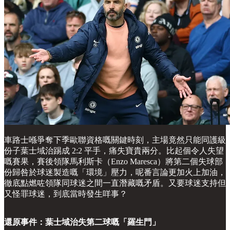
車路士喺爭奪下季歐聯資格嘅關鍵時刻，主場竟然只能同護級
份子葉士域治踢成 2:2 平手，痛失寶貴兩分。比起個令人失望
嘅賽果，賽後領隊馬利斯卡（Enzo Maresca）將第二個失球部
份歸咎於球迷製造嘅「環境」壓力，呢番言論更加火上加油，
徹底點燃咗領隊同球迷之間一直潛藏嘅矛盾。又要球迷支持但
又怪罪球迷，到底當時發生咩事？
還原事件：葉士域治失第二球嘅「羅生門」