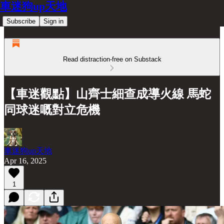
車迷狗up天地
Subscribe
Sign in
Read distraction-free on Substack
【車迷觀點】山齊士細查成導火線 馬蛇
同球迷嘅對立危機
車迷狗up天地
Apr 16, 2025
1