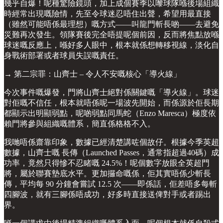
幾乎自爆！呢種驚險鏡頭，加上成個賽季以嚟球隊喺後場組織
時經常出現嘅險情，先至令球迷忍唔住出聲，希望用最直接
（雖然可能唔係最理想）嘅方式——叫龍門斬長啲——去避免
災難再次發生。領隊賽後完全唔提呢個前因，反而將焦點放喺
球迷嘅反應上，喺好多人眼中，根本就係想轉移視線，淡化自
身戰術部署或者球員失誤嘅責任。
→ 第二宗罪：山齊士 – 令人不安嘅核心「導火線」
今次事件嘅爆發，門將山齊士絕對係關鍵嘅「導火線」。球迷
對佢嘅不信任，根本就唔係呢一場波先開始，而係源於佢長期
都顯示出明顯弱點，呢啲弱點同馬蛇（Enzo Maresca）極度依
賴門將參與組織嘅體系，簡直係格格不入。
我哋唔係齋靠印象，數據已經清楚講咗個故仔。根據今季英超
數據，山齊士嘅 長傳（Launched Passes，通常指超過40碼）成
功率，竟然只得慘不忍睹嘅 24.5%！呢個數字放眼全英超門
將，屬於聯賽墊底水平。更加攞命嘅係，佢其實唔係少斬長
傳，平均每 90 分鐘會嘗試 12.5 次——即係話，佢差唔多每斬
四腳波，就有三腳係唔成功，好多時直接送俾對手或者踢出
界。