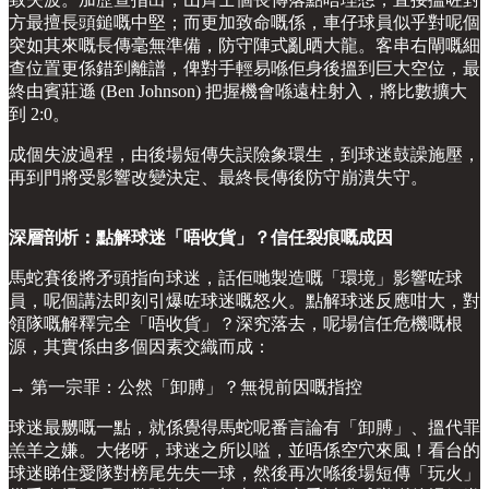
方最擅長頭鎚嘅中堅；而更加致命嘅係，車仔球員似乎對呢個
突如其來嘅長傳毫無準備，防守陣式亂晒大龍。客串右閘嘅細
查位置更係錯到離譜，俾對手輕易喺佢身後搵到巨大空位，最
終由賓莊遜 (Ben Johnson) 把握機會喺遠柱射入，將比數擴大
到 2:0。
成個失波過程，由後場短傳失誤險象環生，到球迷鼓譟施壓，
再到門將受影響改變決定、最終長傳後防守崩潰失守。
深層剖析：點解球迷「唔收貨」？信任裂痕嘅成因
馬蛇賽後將矛頭指向球迷，話佢哋製造嘅「環境」影響咗球
員，呢個講法即刻引爆咗球迷嘅怒火。點解球迷反應咁大，對
領隊嘅解釋完全「唔收貨」？深究落去，呢場信任危機嘅根
源，其實係由多個因素交織而成：
→ 第一宗罪：公然「卸膊」？無視前因嘅指控
球迷最嬲嘅一點，就係覺得馬蛇呢番言論有「卸膊」、搵代罪
羔羊之嫌。大佬呀，球迷之所以嗌，並唔係空穴來風！看台的
球迷睇住愛隊對榜尾先失一球，然後再次喺後場短傳「玩火」