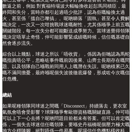
數返之前，例如 對賓福特場波大幅輪換收起彭馬同積臣，最
終悶和失分，當時亦都引起過唔少批評，認為佢嘅輪換太過
火，甚至係「搵自己嚟搞」。呢啲睇落「固執」甚至令人費解
嘅決定，一次又一次咁挑戰球迷嘅耐性，尤其係喺爭上前五嘅
關鍵階段，每一次失分都可能斷送成季努力。當球迷覺得領隊
嘅決定唔單止奇怪，仲可能影響緊成績嘅時候，信任嘅基礎自
然會逐步流失。
綜合以上幾點，球迷之所以「唔收貨」，係因為佢哋認為馬蛇
嘅指責唔公平，忽略咗事件嘅前因後果、山齊士長期存在嘅問
題、以及領隊自己喺戰術同用人上嘅潛在失誤。呢啲積累已久
嘅不滿同擔憂，最終喺呢個失波後徹底爆發，形成咗今次嘅信
任危機。
總結
如果呢種領隊同球迷之間嘅「Disconnect」持續落去，更衣室
氣氛會唔會受影響？球隊喺爭奪歐聯資格嘅關鍵直路，仲可唔
可以上下一心去搏？呢啲問題目前都未有答案。但可以肯定嘅
係，一個失去球迷信任嘅領隊，要喺史丹福橋呢個壓力極大嘅
地方企穩陣腳，絕對唔係一件易事。呢場信任危機點樣收科，