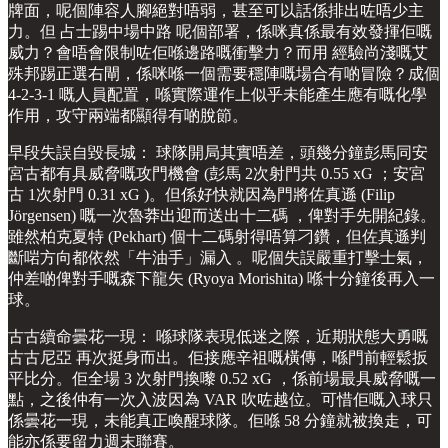
牌面，呢個陣容人腳絕對唔弱，甚至可以話係排出咗唔少主
力。但 占士踢中場中路 呢個部署，係咪真係最有效發揮佢嘅
威力？會唔會限制咗佢喺邊路嘅衝擊力？而用 經驗尚淺嘅艾
殊邦踢正選右閘，係咪喺一個需要穩陣嘅場合有啲冒險？成個
4-2-3-1 嘅人員配置，喺實際運作上似乎未能產生應有嘅化學
作用，攻守兩端都顯得有啲脫節。
早段失誤自毀長城： 球隊開局其實唔差，頭幾分鐘彭馬同安
宮古都有具威脅嘅攻門機會 (彭馬 2次射門共 0.55 xG ；安宮
古 1次射門 0.31 xG )。但係好快就因為門將佐真遜 (Filip
Jörgensen) 嘅一次魯莽出迎而送出十二碼 ，俾對手先開紀錄。
雖然柏克夏特 (Pekhart) 個十二碼射得唔算刁鑽，但佐真遜判
斷啱方向都依然「牛油手」漏入 。呢個失誤嚴重打擊士氣，
仲差啲俾對手嘅森下龍矢 (Ryoya Morishita) 喺十分鐘後再入一
球。
古古續命曇花一現： 喺球隊表現低迷之際，近期狀態大勇嘅
古古尼亞 再次挺身而出。佢接應辛祖嘅橫傳，喺門前輕鬆扳
平比分。佢全場 3 次射門換嚟 0.52 xG ，係前場最具威脅嘅一
點，之後仲有一次入波因為 VAR 吹咗越位。可惜佢嘅入球只
係曇花一現，未能真正喚醒球隊。佢喺 58 分鐘就被換走，可
能亦係要留力週末聯賽。