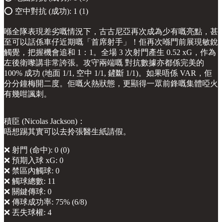
⭕️ 空中對抗 (成功): 1 (1)
喺全隊表現差劣嘅情況下，古古尼亞再次成為少有嘅亮點，甚
至可以話係車仔近期嘅「首席射手」！佢再次喺門前展現敏銳
觸覺，把握機會追和 1：1。全場 3 次射門產生 0.52 xG，作為
左後衛嚟講非常誇張。攻守兩端嘅 對抗數據亦都係完美的
100% 成功 (地面 1/1, 空中 1/1, 鏟斷 1/1)。如果唔係 VAR，佢
分分鐘梅開二度。佢嘅火熱狀態，更顯得一眾前鋒嘅集體啞火
有幾咁諷刺。
積臣 (Nicolas Jackson)：
唔想踢其實可以去拎張醫生紙請假。
❌ 射門 (命中): 0 (0)
❌ 預期入球 xG: 0
❌ 禁區內觸球: 0
❌ 觸球總數: 11
❌ 關鍵傳球: 0
❌ 傳球成功率: 75% (6/8)
❌ 丟失球權: 4