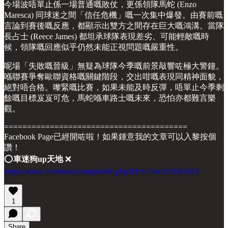
今場波唔單止係一場普通嘅敗仗，更係領隊馬蛇 (Enzo
Maresca) 同球迷之間「信任危機」嘅一次集中爆發。由賽前嘅
言論到賽後嘅反應，都顯示出雙方之間存在巨大嘅鴻溝。當隊
長占士 (Reece James) 都坦承球隊表現差劣、可能輕敵嘅時
候，領隊嘅回應似乎仍然未能正視問題嘅嚴重性。
呢場「失敗嘅晉級」無疑為球隊今季嘅前景敲響咗極大警鐘。
喺聯賽爭奪歐聯資格嘅關鍵階段，交出咁嘅表現同精神面貌，
絕對唔合格。嚟緊嘅比賽，如果未能及時反彈，唔單止今季剩
餘嘅目標岌岌可危，馬蛇喺車路士嘅未來，恐怕亦都難言樂
觀。
========================================
Facebook Page已經開咗啦！如果鍾意我的文章可以入黎按個
讚！
⭕️
車迷狗up天地
❌
https://www.facebook.com/profile.php?id=61566593983419
1
Share