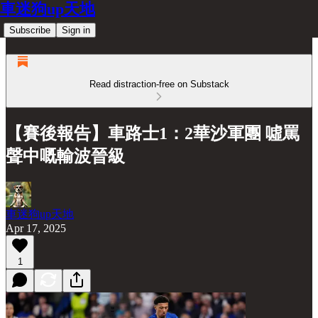
車迷狗up天地
Subscribe
Sign in
Read distraction-free on Substack
【賽後報告】車路士1：2華沙軍團 噓罵
聲中嘅輸波晉級
車迷狗up天地
Apr 17, 2025
1