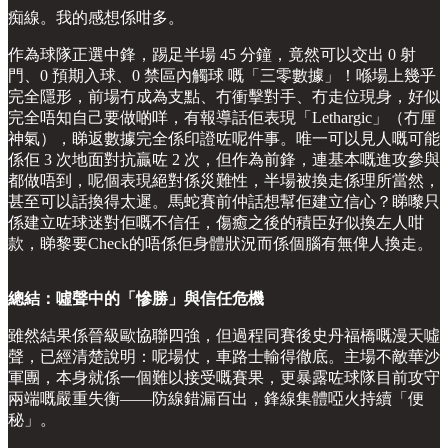
痴線。我的感想係咁多。
作為球隊正選中鋒，踢足半場 45 分鐘，竟然可以交出 0 射
門、0 預期入球、0 禁區內觸球 嘅「三零數據」！喺場上幾乎
完全隱形，前場冇成為支點、冇衝擊對手、冇走位現身，好似
完全唔知自己要做啲咩，有報導話佢表現「Lethargic」（冇厘
神氣），睇返數據完全係印證咗呢件事。唯一可以見人嘅可能
係佢 3 次地面對抗贏咗 2 次，但作為前鋒，連基本嘅進攻參與
都做唔到，呢個表現絕對係災難性，半場被換走係理所當然，
甚至可以話換得太遲。馬蛇賽前仲話想幫佢建立信心？睇嚟只
係建立咗球迷對佢嘅不信任，傷癒之後的積臣好似換左人咁
款，睇黎要Check的唔係佢身體狀況而係個腦有無俾人換走。
總結：噓聲中的「慘勝」與信任危機
雖然結果係晉級歐協聯四強，但過程同賽後史丹福橋嘅漫天噓
聲，已經清楚說明：呢場仗，車路士輸得徹底。主場不敵華沙
軍團，本身就係一個難以接受嘅賽果，更暴露咗球隊目前攻守
兩端嘅嚴重失衡——防線錯漏百出，鋒線集體啞火持續「便
秘」。