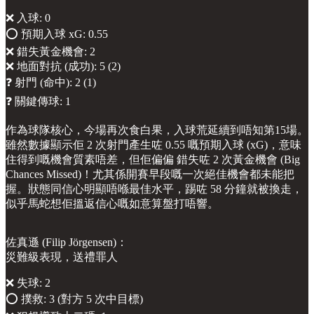
❌ 入球: 0
⭕️ 預期入球 xG: 0.55
❌ 錯失黃金機會: 2
❌ 地面對抗 (成功): 5 (2)
❓ 射門 (命中): 2 (1)
❓ 關鍵傳球: 1
作為球隊核心，今場再次食白果，入球荒延續到唔知第15場。
雖然數據顯示佢 2 次射門產生咗 0.55 嘅預期入球 (xG)，意味
住得到嘅機會質素唔差，但佢偏偏 錯失咗 2 次黃金機會 (Big
Chances Missed)！尤其係開賽早段嘅一次絕佳機會都未能把
握。狀態同信心明顯唔喺最佳水平，踢咗 58 分鐘就被換走，
似乎馬蛇想佢搵返信心嘅如意算盤打唔響。
佐真遜 (Filip Jörgensen)：
災難級表現，送禮罪人
❌ 失球: 2
⭕️ 撲救: 3 (對方 5 次中目標)