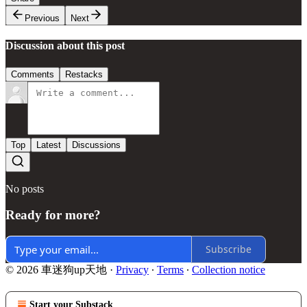
Previous
Next
Discussion about this post
Comments
Restacks
Top
Latest
Discussions
No posts
Ready for more?
Subscribe
© 2026 車迷狗up天地
·
Privacy
∙
Terms
∙
Collection notice
Start your Substack