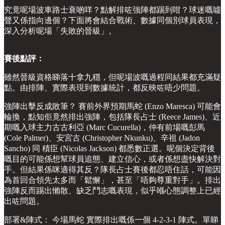
究竟呢場波車路士衰啲咩？點解排咗強陣都踢到咁？球迷嘅噓
聲又係指向邊個？下面將會結合戰術、數據同個別球員表現，
深入分析呢場「失敗的晉級」。
賽後點評：
雖然晉級資格睇落十拿九穩，但呢場波嘅過程同結果都充滿疑
點。由排陣、實際表現到數據統計，都反映咗唔少問題。
強陣出擊反成敗筆？ 賽前外界預期馬蛇 (Enzo Maresca) 可能會
輪換，點知佢竟然排出強陣，包括隊長占士 (Reece James)、近
期嘅入球主力古古利亞 (Marc Cucurella)，仲有前場嘅彭馬
(Cole Palmer)、安宮古 (Christopher Nkunku)、辛祖 (Jadon
Sancho) 同 積臣 (Nicolas Jackson) 都悉數正選。呢個決定背後
嘅目的可能係想幫球員追態、建立信心，或者係想盡快解決對
手。但結果係咪適得其反？隊長占士賽後都忍唔住話，可能因
為首回合領先太多而「鬆懈」，甚至「唔夠尊重對手」。排出
強陣反而踢出懶散、缺乏鬥志嘅表現，似乎喺心態調整上已經
出咗問題。
部署&陣式： 今場馬蛇 實際排出嘅係一個 4-2-3-1 陣式。單睇