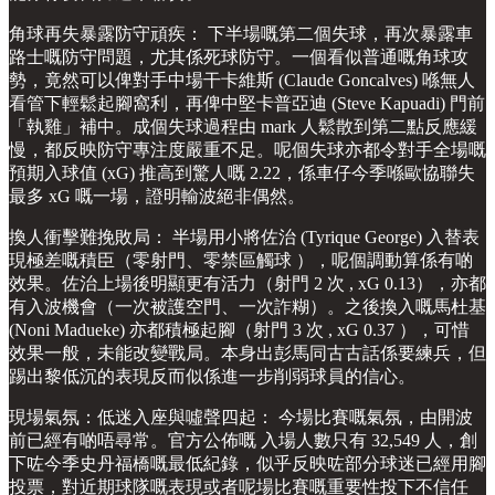
角球再失暴露防守頑疾： 下半場嘅第二個失球，再次暴露車
路士嘅防守問題，尤其係死球防守。一個看似普通嘅角球攻
勢，竟然可以俾對手中場干卡維斯 (Claude Goncalves) 喺無人
看管下輕鬆起腳窩利，再俾中堅卡普亞迪 (Steve Kapuadi) 門前
「執雞」補中。成個失球過程由 mark 人鬆散到第二點反應緩
慢，都反映防守專注度嚴重不足。呢個失球亦都令對手全場嘅
預期入球值 (xG) 推高到驚人嘅 2.22，係車仔今季喺歐協聯失
最多 xG 嘅一場，證明輸波絕非偶然。
換人衝擊難挽敗局： 半場用小將佐治 (Tyrique George) 入替表
現極差嘅積臣（零射門、零禁區觸球 ），呢個調動算係有啲
效果。佐治上場後明顯更有活力（射門 2 次 , xG 0.13），亦都
有入波機會（一次被護空門、一次詐糊）。之後換入嘅馬杜基
(Noni Madueke) 亦都積極起腳（射門 3 次 , xG 0.37 ），可惜
效果一般，未能改變戰局。本身出彭馬同古古話係要練兵，但
踢出黎低沉的表現反而似係進一步削弱球員的信心。
現場氣氛：低迷入座與噓聲四起： 今場比賽嘅氣氛，由開波
前已經有啲唔尋常。官方公佈嘅 入場人數只有 32,549 人，創
下咗今季史丹福橋嘅最低紀錄，似乎反映咗部分球迷已經用腳
投票，對近期球隊嘅表現或者呢場比賽嘅重要性投下不信任