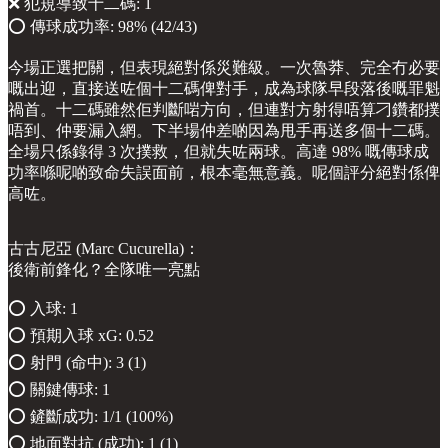
❌ 犯規導致十二碼: 1
⭕️ 傳球成功率: 98% (42/43)
今場正選把關，但表現絕對係災難級。一次魯莽、完全冇必要
嘅出迎，直接送咗個十二碼俾對手，成為球隊早段落後嘅罪魁
禍首。十二碼雖然佢判斷啱方向，但連對方射得唔算刁鑽都撲
唔到、仲要漏入網。下半場仲差啲因為甩手再送多個十二碼。
全場只係錄得 3 次撲救，但就失咗兩球。高達 98% 嘅傳球成
功率喺呢啲致命失誤面前，根本毫無意義。呢個評分絕對係俾
高咗。
古古尼亞 (Marc Cucurella)：
後衛前鋒化？全隊唯一亮點
⭕️ 入球: 1
⭕️ 預期入球 xG: 0.52
⭕️ 射門 (命中): 3 (1)
⭕️ 關鍵傳球: 1
⭕️ 鏟斷成功: 1/1 (100%)
⭕️ 地面對抗 (成功): 1 (1)