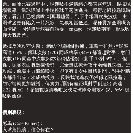
票。而喺比賽過程中，球迷嘅不滿情緒亦都表露無遺。根據現
場報導，當球隊喺上半場控球但毫無進展、顯得老鼠拉龜嘅時
候，看台上已經傳嚟 刺耳嘅噓聲。到下半場再次失波後，主
場球迷更係陷入一片死寂，氣氛相當低迷。呢種貫穿全場嘅負
面情緒，同領隊馬蛇賽前話要「engage」球迷嘅期望，形成咗
極大嘅反差。
數據反映攻守失衡： 總結全場關鍵數據，車路士雖然 控球率
高達 65% ，傳球次數 (770) 同成功率 (94%) 都遠超對手，射門
次數 (16) 同命中次數(8)亦都稍佔優勢（對手 13射 5中）。但
係，呢啲表面嘅數據優勢，完全無法掩蓋攻守兩端嘅失衡。進
攻端，前場主力繼續啞火，即使有 8 次中目標射門，對手門將
亦都作出咗 7 次成功撲救 ，反映我哋進攻仍然係老鼠拉龜；
防守端就更加離譜，俾實力明顯有差距嘅對手創造出 高達
2.22 嘅 xG ！呢個數據清晰咁反映咗球隊今場攻不銳、守不穩
嘅致命傷。
個別表現：
彭馬 (Cole Palmer)：
入球荒持續，信心何在？