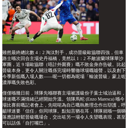
雖然最終總比數 4：2 淘汰對手，成功晉級歐協聯四強，但車
路士喺次回合主場史丹福橋，竟然以 1：2 不敵波蘭球隊華沙
軍團，近 9 場歐協聯（唔計外圍賽）嘅不敗金身亦告破。比起
晉級本身，更令人關注嘅係完場時響徹球場嘅噓聲，以及創下
今季新低嘅入場人數——呢一切都為呢場「輸波晉級」蒙上咗
濃厚嘅失敗色彩。
僅僅喺幾日前，球隊先喺聯賽主場被護級份子葉士域治逼和，
球迷嘅不滿情緒已經開始升溫。領隊馬蛇 (Enzo Maresca) 喺今
場比賽前嘅記者會上，先啱啱為自己嘅執教理念作出辯護，呼
籲球迷要「信任」佢同球隊。點知言猶在耳，球隊就喺一個睇
落應該輕鬆晉級嘅場合，交出咗另一場令人失望嘅表現，甚至
可以話係「自打嘴巴」。