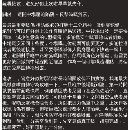
鐘嘅搶攻，避免好似上次咁早早就失守。
關鍵： 避開中場壓迫陷阱 + 反擊時嘅質素。
最最最重要嘅係 後防線必須打醒十二分精神，做到零犯錯，
絕對唔可以再好似上次作客咁輕易送禮。中後場出波一定要快
同準，減少無意義的U型橫傳，多啲搵安全嘅直線或者斜線。
中場嘅安素同卡些度，今場嘅走位範圍可能要更大，多啲拉邊
或者返後啲接應，甚至要學識喺俾人黐身壓迫下快速一腳出
波，避開對手喺中路布落嘅陷阱。彭馬嘅角色好關鍵，佢需要
更頻繁回撤到中場線附近攞波，作為一個可靠嘅疏理點，將個
波由受壓區轉移出去。
進攻上，旨意好似對弱隊咁長時間圍攻係不切實際。我哋最大
嘅機會嚟自轉守為攻嗰一下。一旦喺中後場斷到波，第一時間
就要搵前面嘅快馬，例如積臣或者尼圖（甚至係佐治仔），直
接衝擊雲迪克同佢拍檔（可能係干拿迪？）之間嘅空位或者身
後。呢啲反擊機會唔會多，所以把握力係重中之重，上次作客
我哋唔係冇機會，但積臣幾次處理都令人嘆晒氣。今場如果仲
係咁「敗家」，就算後防守得再好都係嘥氣。能夠喺呢啲位做
到嘢，偷到一分甚至偷到雞，先至算係真正嘅「超額完成」。
單靠死守，好難頂足九十分鐘。