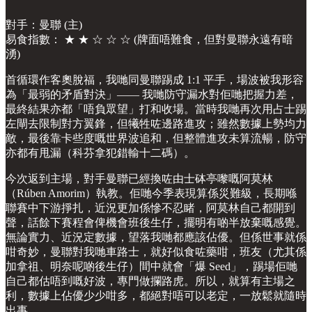
對手：曼聯 (主)
易食指數： ★ ★ ☆ ☆ ☆ (牌面唔難食，但對曼聯永遠有暗
湧)
首循環作客奧脫福，我哋同曼聯踢成 1:1 平手，場波被我形容
為「最弱的矛盾對決」—— 我哋防守漏水對佢哋把握力差，
最終結果亦都「唔負眾望」打和收場。當時我哋再次用占士踢
左閘去限制對方翼鋒，但犧牲咗邊路進攻；雖然數據上勢均力
敵，最後靠卡些度嘅世界波追和，但整體進攻未算流暢，防守
亦都有甩漏（科芬拿犯錯輸十二碼）。
今次返到主場，對手曼聯已經換咗由士砵亭嚟嘅阿莫林
（Rúben Amorim）執教。佢哋今季表現算係災難級，長期喺
聯賽中下游掙扎，近況更加係慘不忍睹，阿莫林自己都開到
聲，話餘下賽程會俾機會班後生仔，擺明有啲半放棄嘅感覺。
無論實力、近況定數據，望落我哋都應該佔優。但係世事就係
咁奇妙，曼聯對我哋車路士，就好似食咗藥咁，班友（尤其係
加拿祖、明奈呢啲後生仔）間中就會「爆 Seed」，踢場佢哋
自己都估唔到嘅好波，專門做攔路虎。所以，就算有主場之
利，數據上佔優少少咁多，都絕對唔可以老定，一放鬆就隨時
出事。