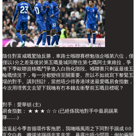
隨住對富咸嘅驚險反勝，車路士喺聯賽榜勉強企喺第六位，僅
僅以1分之差落後於第五嘅曼城同壓住第七嘅阿士東維拉，爭
奪下季歐聯資格嘅鬥爭進入白熱化階段。喺聯賽只剩返最後五
輪嘅情況下，每一分都變得至關重要。所以不如就寫下黎緊五
場的對手。講到預計，當然唔少得香港球迷最愛嘅易食指數，
今次用埋舊文去望下我哋有冇本錢去衝擊前五嘅目標呢？
對手：愛華頓 (主)
易食指數： ★ ★ ★ ☆ ☆ (已經係我地對手中最易踢果
隊……)
諗返起今季首循環作客拖肥，我哋喺風雨之下同對手踢成 0:0
互交白卷。嗰場波踢得非常辛苦，暴露出唔少問題：例如兩閘