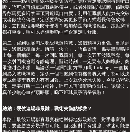
死症——點樣拆解森林嘅密集防守。馬蛇肯定要諗啲特別嘢出
嚟，唔可以再係單調嘅邊路傳中，或者外圍亂咁試腳。係咪要
畀彭馬更多喺禁區頂附近嘅自由度，利用佢嘅個人能力去突破
或者做致命傳送？定係要靠安素更多手術刀式嘅長傳急攻轉
移，去打亂佢哋嘅防守部署？增加禁區內嘅接應點、跑動穿插
都好重要，唔可以畀佢哋啲中堅企定定咁舒服。
第二，踢到呢啲淘汰賽級嘅煞科戰，邊個精神力更強、更頂到
壓，邊個就贏面大。所謂「決心」，唔係齋講，係要體現喺場
上每一個細節：每一次回防嘅衝刺、每一次五五波嘅爭奪、每
一次射門機會嘅冷靜處理。關鍵時刻，一定要有人夠膽識、夠
承擔咁企出嚟，無論係一個攔到對方單刀嘅 Tackling、一個撲
到必入波嘅神救，定係一個把握到僅有機會嘅入球，都可以決
定成個賽季嘅努力有冇回報。上次就係死球失波，今場防守死
球一定要打醒十二分精神，唔可以再喺呢啲位出錯。呢場波，
真係少啲心血都頂唔順，睇下班球員爭唔爭氣啦！
總結：硬仗連場非最難，戰術失衡點樣救？
車路士最後五場聯賽嘅賽程絕對係地獄級難度，對手非富則
貴，要全勝搶分幾乎冇可能。但比起對手有幾強，球迷可能更
擔心馬蛇至今未能解決嘅戰術失衡問題。 為咗遷就防守平衡