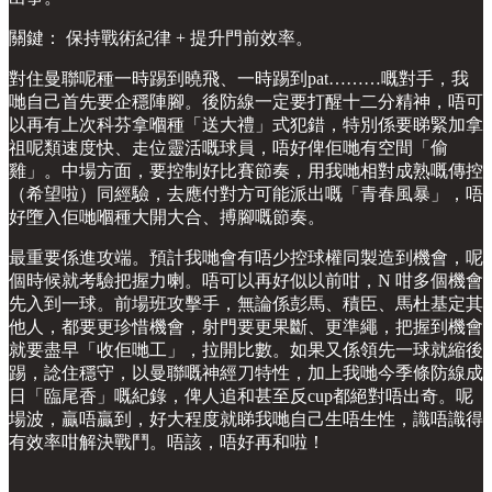
關鍵： 保持戰術紀律 + 提升門前效率。
對住曼聯呢種一時踢到曉飛、一時踢到pat………嘅對手，我
哋自己首先要企穩陣腳。後防線一定要打醒十二分精神，唔可
以再有上次科芬拿嗰種「送大禮」式犯錯，特別係要睇緊加拿
祖呢類速度快、走位靈活嘅球員，唔好俾佢哋有空間「偷
雞」。中場方面，要控制好比賽節奏，用我哋相對成熟嘅傳控
（希望啦）同經驗，去應付對方可能派出嘅「青春風暴」，唔
好墮入佢哋嗰種大開大合、搏腳嘅節奏。
最重要係進攻端。預計我哋會有唔少控球權同製造到機會，呢
個時候就考驗把握力喇。唔可以再好似以前咁，N 咁多個機會
先入到一球。前場班攻擊手，無論係彭馬、積臣、馬杜基定其
他人，都要更珍惜機會，射門要更果斷、更準繩，把握到機會
就要盡早「收佢哋工」，拉開比數。如果又係領先一球就縮後
踢，諗住穩守，以曼聯嘅神經刀特性，加上我哋今季條防線成
日「臨尾香」嘅紀錄，俾人追和甚至反cup都絕對唔出奇。呢
場波，贏唔贏到，好大程度就睇我哋自己生唔生性，識唔識得
有效率咁解決戰鬥。唔該，唔好再和啦！