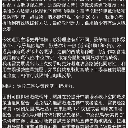
錯配（古斯度踢左閘、迪西斯踢右閘）導致邊路進攻癱瘓；中
場喺對方嘅體力化壓迫下運轉唔暢順；當時拖肥領隊戴治嘅密
集防守同埋「超技術」嘅不斷犯規（全場 20 次），我哋亦都
搵唔到有效嘅破解方法，最終攻門乏力，係果輪少有冇波入嘅
比賽。
今次返到主場史丹福橋，形勢理應有所不同。愛華頓目前排緊
第 13，似乎無欲無求，狀態亦都一般 (近5場1勝1和3負)。不
過莫耶斯嘅球隊出名硬淨，之前的西咸都係咁，預計作客會繼
續用穩守嘅低位/中位防守，依靠身體對抗同死球製造威脅。
我哋需要展現出比上次交手時更好嘅進攻套路變化同耐性，利
用主場優勢盡早施壓，如果能夠複製對富咸下半場嗰種前場壓
迫強度，相信可以限制佢哋嘅反擊。
關鍵： 進攻三區決策速度 + 把握力。
面對可能排出嘅鐵桶陣，關鍵在於提升中前場喺狹小空間嘅決
策速度同配合，避免陷入無謂嘅邊路傳中或者遠射。需要邊路
球員（例如尼圖/馬杜基）更果斷嘅 1v1 突破或者同隊友撞牆
配合，而唔係等到對方佈好防線先嚟料。 中路彭馬/安素要 加
快傳球節奏，甚至可能要嘗試更多風險直傳去撕破防線，拉維
亞嘅身體對抗亦可能係武器。最重要係前場球員必須提升把握