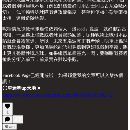
或者個別球員嘅不足（例如點樣最好咁用占士同古古尼亞嘅內
切），似乎犧牲咗球隊嘅進攻流暢度，甚至迫使核心彭馬墮得
太後，遠離危險地帶。
呢種情況導致球隊過份依賴個人「爆seed」贏波，就好似對富
咸咁。一旦遇上強敵或者球員狀態回落，呢種戰術上嘅根本缺
陷就會暴露無遺。所以，未來五場波真正嘅考驗，唔單止係球
員嘅臨場發揮，更加係馬蛇能唔能夠搵到更好嘅戰術平衡，踢
出更具整體性嘅足球。如果繼續單靠靈光一閃，要喺咁嘅賽程
搶夠分衝入前五，前景實在難以樂觀。
========================================
Facebook Page已經開咗啦！如果鍾意我的文章可以入黎按個
讚！
⭕️
車迷狗up天地
❌
https://www.facebook.com/profile.php?id=61566593983419
1
Share