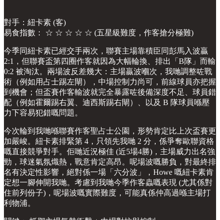
對手：紐卡素 (客)
易食指數： ☆ ☆ ☆ ☆ ☆ (五星級難度，作客搶分極難)
今季同紐卡素已經交手兩次，聯賽主場靠積臣同彭馬入波贏
2:1，但聯賽盃第四圈作客就因為大幅輪換、排出「B隊」而輸
0:2 被淘汰。兩場波反差幾大：主場贏波嗰次，我哋調整咗戰
術（例如用占士踢左閘），中場控制力尚可，前線球員亦把握
到機會；但盃賽作客輸波就完全暴露咗後備深度不足、球員錯
配（例如霍爾踢右翼、迪西斯踢右閘）、以及 B 隊球員喺壓
力下容易犯錯嘅問題。
今次輪到我哋喺聯賽作客聖占士公園，形勢肯定比上次盃賽更
加嚴峻。紐卡素排緊第 4，只領先我哋 2 分，係爭奪歐聯資格
嘅直接競爭對手。佢哋近況極佳 (近5場4勝)，主場威力出名強
勁，球迷氣氛熾熱，戰意肯定高昂。呢場波嘅勝負，對最終排
名有決定性影響，絕對係一場「六分波」，Howe 嘅紐卡素肯
定想一腳伸開我哋。考慮到我哋今季作客蟲嘅表現 (尤其係對
住前列份子)，呢場波嘅實際難度，可能真係仲高過喺主場打
利物浦。