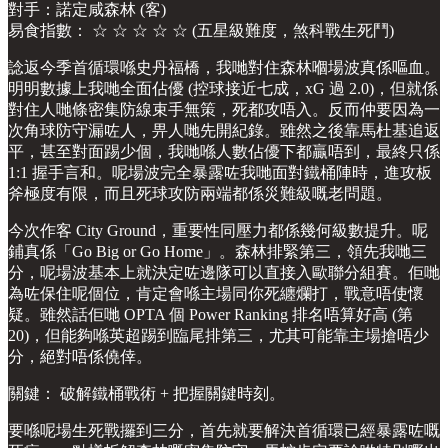
對手：諾定咸森林 (客)
易食指數： ☆ ☆ ☆ ☆ ☆ (五星級難度，煞科戰生死鬥)
諗返今季首循環喺史丹福橋，我哋對住森林嗰場波真係嘔血。
明明數據上我哋全面佔優 (控球接近七成，xG 過 2.0)，但就係
對住人哋條密集防線束手無策，死都攻唔入。反而仲要因為一
次角球防守漏咗人，畀人哋先開紀錄。雖然之後靠馬杜基追返
平，甚至對面踢少個，我哋喺人數佔優下都贏唔到，最終只係
1:1 握手言和。呢場波完全暴露咗我哋面對鐵桶陣時，進攻板
斧極度有限，而且死球攻防兩端都係災難級嘅老問題。
今次作客 City Ground，重要性同壓力都係幾何級數提升。呢
鋪真係「Go Big or Go Home」。森林排緊第三，領先我哋三
分，呢場波基本上就決定咗邊隊可以直接入歐聯分組賽。佢哋
為咗保住呢個位，肯定會喺主場同你死纏爛打，戰意唔使懷
疑。雖然話佢哋 OPTA 個 Power Ranking 排名唔算好高 (第
20)，但能夠喺英超踢到臨尾排第三，尤其可能靠主場搶唔少
分，絕對唔係僥倖。
關鍵： 破解鐵桶戰術 + 把握關鍵時刻。
要喺呢場生死戰攞到三分，首先就要解決首循環已經暴露咗嘅