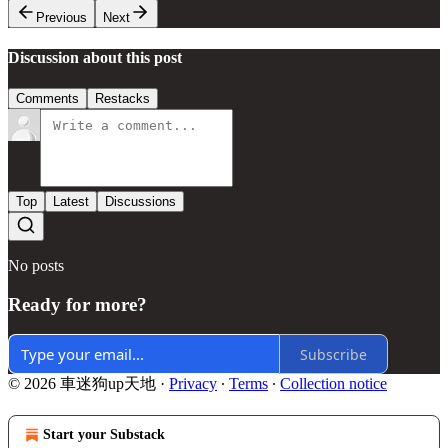
Previous
Next
Discussion about this post
Comments
Restacks
Top
Latest
Discussions
No posts
Ready for more?
Subscribe
© 2026 車迷狗up天地
·
Privacy
∙
Terms
∙
Collection notice
Start your Substack