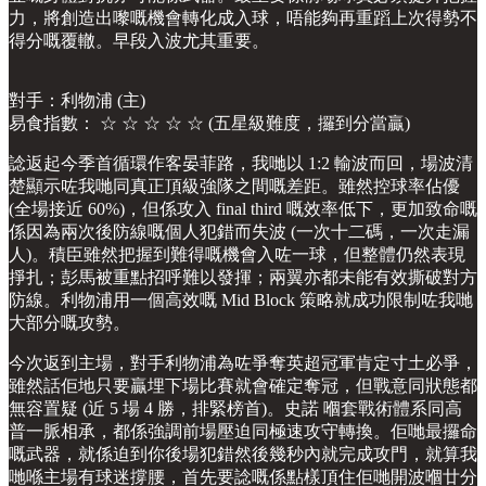
力，將創造出嚟嘅機會轉化成入球，唔能夠再重蹈上次得勢不
得分嘅覆轍。早段入波尤其重要。
對手：利物浦 (主)
易食指數： ☆ ☆ ☆ ☆ ☆ (五星級難度，攞到分當贏)
諗返起今季首循環作客晏菲路，我哋以 1:2 輸波而回，場波清
楚顯示咗我哋同真正頂級強隊之間嘅差距。雖然控球率佔優
(全場接近 60%)，但係攻入 final third 嘅效率低下，更加致命嘅
係因為兩次後防線嘅個人犯錯而失波 (一次十二碼，一次走漏
人)。積臣雖然把握到難得嘅機會入咗一球，但整體仍然表現
掙扎；彭馬被重點招呼難以發揮；兩翼亦都未能有效撕破對方
防線。利物浦用一個高效嘅 Mid Block 策略就成功限制咗我哋
大部分嘅攻勢。
今次返到主場，對手利物浦為咗爭奪英超冠軍肯定寸土必爭，
雖然話佢地只要贏埋下場比賽就會確定奪冠，但戰意同狀態都
無容置疑 (近 5 場 4 勝，排緊榜首)。史諾 嗰套戰術體系同高
普一脈相承，都係強調前場壓迫同極速攻守轉換。佢哋最攞命
嘅武器，就係迫到你後場犯錯然後幾秒內就完成攻門，就算我
哋喺主場有球迷撐腰，首先要諗嘅係點樣頂住佢哋開波嗰廿分