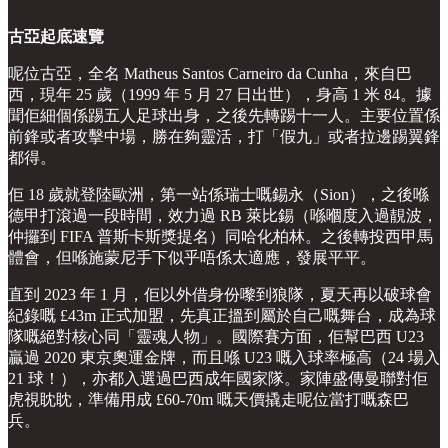
古亞起底速覽
呢位古亞，全名 Matheus Santos Carneiro da Cunha，來自巴
西，現年 25 歲（1999 年 5 月 27 日出世），身高 1 米 84。據
聞佢細個係踢五人足球出身，之後先轉踢十一人。主要位置係
前鋒或者攻擊中場，勝在夠靈活，打「假九」或者拉邊踢翼鋒
都得。
佢 18 歲就登陸歐洲，第一站係瑞士嘅錫永（Sion），之後喺
德甲打滾過一段時間，效力過 RB 萊比錫（喺嗰度入過靚波，
仲攞到 FIFA 普斯卡斯獎提名）同哈化柏林。之後轉投西甲馬
體會，但喺施蒙尼手下似乎唔係太適應，發展平平。
直到 2023 年 1 月，佢以外借身份嚟到狼隊，夏天再以破球會
紀錄嘅 £43m 正式加盟，先真正搵到屬於自己嘅舞台，成為球
隊嘅絕對核心同「靈魂人物」。國際賽方面，佢幫巴西 U23
贏過 2020 東京奧運金牌，而且喺 U23 嘅入球率極高（24 場入
21 球！），亦都入選過巴西成年國家隊。家陣盛傳曼聯對佢
虎視眈眈，準備用成 £60-70m 嘅天價撬走呢位當打嘅森巴
兵。