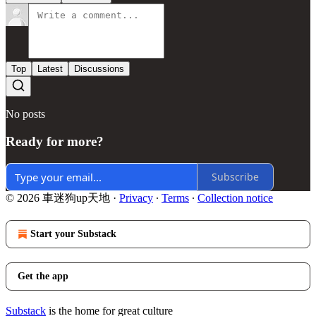
Top
Latest
Discussions
No posts
Ready for more?
Subscribe
© 2026 車迷狗up天地
·
Privacy
∙
Terms
∙
Collection notice
Start your Substack
Get the app
Substack
is the home for great culture