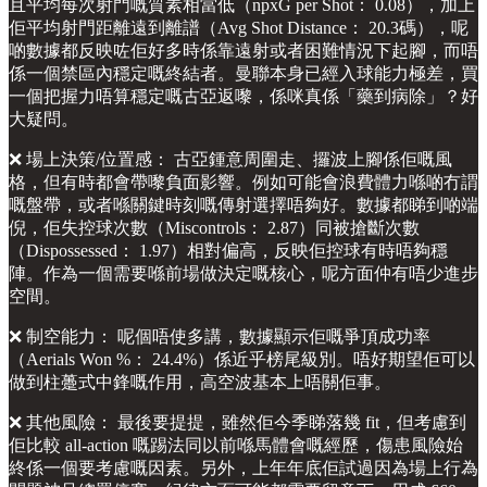
且平均每次射門嘅質素相當低（npxG per Shot： 0.08），加上
佢平均射門距離遠到離譜（Avg Shot Distance： 20.3碼），呢
啲數據都反映咗佢好多時係靠遠射或者困難情況下起腳，而唔
係一個禁區內穩定嘅終結者。曼聯本身已經入球能力極差，買
一個把握力唔算穩定嘅古亞返嚟，係咪真係「藥到病除」？好
大疑問。
❌ 場上決策/位置感： 古亞鍾意周圍走、攞波上腳係佢嘅風
格，但有時都會帶嚟負面影響。例如可能會浪費體力喺啲冇謂
嘅盤帶，或者喺關鍵時刻嘅傳射選擇唔夠好。數據都睇到啲端
倪，佢失控球次數（Miscontrols： 2.87）同被搶斷次數
（Dispossessed： 1.97）相對偏高，反映佢控球有時唔夠穩
陣。作為一個需要喺前場做決定嘅核心，呢方面仲有唔少進步
空間。
❌ 制空能力： 呢個唔使多講，數據顯示佢嘅爭頂成功率
（Aerials Won %： 24.4%）係近乎榜尾級別。唔好期望佢可以
做到柱躉式中鋒嘅作用，高空波基本上唔關佢事。
❌ 其他風險： 最後要提提，雖然佢今季睇落幾 fit，但考慮到
佢比較 all-action 嘅踢法同以前喺馬體會嘅經歷，傷患風險始
終係一個要考慮嘅因素。另外，上年年底佢試過因為場上行為