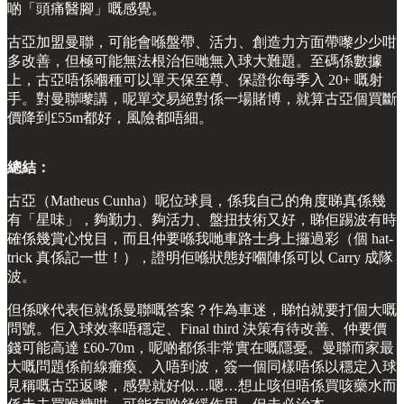
啲「頭痛醫腳」嘅感覺。
古亞加盟曼聯，可能會喺盤帶、活力、創造力方面帶嚟少少咁
多改善，但極可能無法根治佢哋無入球大難題。至碼係數據
上，古亞唔係嗰種可以單天保至尊、保證你每季入 20+ 嘅射
手。對曼聯嚟講，呢單交易絕對係一場賭博，就算古亞個買斷
價降到£55m都好，風險都唔細。
總結：
古亞（Matheus Cunha）呢位球員，係我自己的角度睇真係幾
有「星味」，夠勤力、夠活力、盤扭技術又好，睇佢踢波有時
確係幾賞心悅目，而且仲要喺我哋車路士身上攞過彩（個 hat-
trick 真係記一世！），證明佢喺狀態好嗰陣係可以 Carry 成隊
波。
但係咪代表佢就係曼聯嘅答案？作為車迷，睇怕就要打個大嘅
問號。佢入球效率唔穩定、Final third 決策有待改善、仲要價
錢可能高達 £60-70m，呢啲都係非常實在嘅隱憂。曼聯而家最
大嘅問題係前線癱瘓、入唔到波，簽一個同樣唔係以穩定入球
見稱嘅古亞返嚟，感覺就好似…嗯…想止咳但唔係買咳藥水而