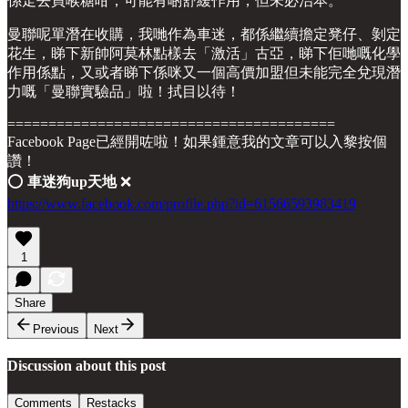
係走去買喉糖咁，可能有啲舒緩作用，但未必治本。
曼聯呢單潛在收購，我哋作為車迷，都係繼續擔定凳仔、剝定
花生，睇下新帥阿莫林點樣去「激活」古亞，睇下佢哋嘅化學
作用係點，又或者睇下係咪又一個高價加盟但未能完全兌現潛
力嘅「曼聯實驗品」啦！拭目以待！
========================================
Facebook Page已經開咗啦！如果鍾意我的文章可以入黎按個
讚！
⭕️
車迷狗up天地
❌
https://www.facebook.com/profile.php?id=61566593983419
1
Share
Previous
Next
Discussion about this post
Comments
Restacks