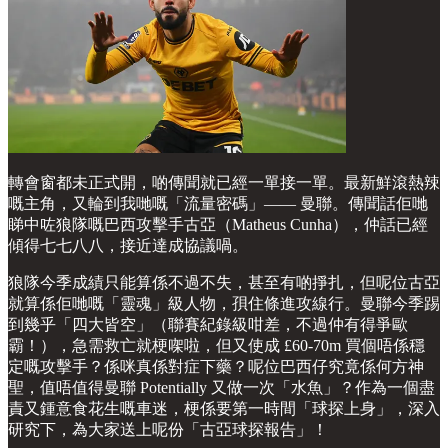
轉會窗都未正式開，啲傳聞就已經一單接一單。最新鮮滾熱辣
嘅主角，又輪到我哋嘅「流量密碼」—— 曼聯。傳聞話佢哋
睇中咗狼隊嘅巴西攻擊手古亞（Matheus Cunha），仲話已經
傾得七七八八，接近達成協議喎。
狼隊今季成績只能算係不過不失，甚至有啲掙扎，但呢位古亞
就算係佢哋嘅「靈魂」級人物，孭住條進攻線行。曼聯今季踢
到幾乎「四大皆空」（聯賽紀錄級咁差，不過仲有得爭歐
霸！），急需救亡就梗㗎啦，但又使成 £60-70m 買個唔係穩
定嘅攻擊手？係咪真係對症下藥？呢位巴西仔究竟係何方神
聖，值唔值得曼聯 Potentially 又做一次「水魚」？作為一個盡
責又鍾意食花生嘅車迷，梗係要第一時間「球探上身」，深入
研究下，為大家送上呢份「古亞球探報告」！