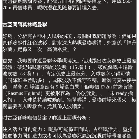
問題被足總罰停賽，紀律方面可能都需要留意下。用成 £60-
70m 買個球員，呢啲潛在風險都要計埋入去。
古亞同阿莫林嘅曼聯
好喇，分析完古亞本人嘅強弱項，最關鍵嘅問題嚟喇：佢如果
真係著起件紅色波衫，對水深火熱嘅曼聯嚟講，究竟係「神丹
妙藥」定係又一次「高價水貨」？
首先，我哋要睇返曼聯今季嘅慘況。佢哋踢出咗英超史上最差
戰績：破紀錄嘅聯賽輸波次數（15 場！）、破紀錄嘅主場輸
波次數（8 場！）、肯定係史上最低分、入球數字少得可憐
（同降班區差唔多），成隊波攻不銳守不穩。新帥阿莫林接手
後，聯賽 22 場波竟然有 9 場食白果！佢哋個 £72m 前鋒賀隆
（Rasmus Højlund）更被形容為「信心崩潰」、「未 ready 擔
大旗」，入球荒持續咗勁耐。簡單嚟講，曼聯前場死晒火，極
度需要有人嚟救命，尤其係入波嗰瓣。
咁古亞係咪嗰個答案？睇返上面嘅分析：
注入活力同創造力： 呢點可能係正面嘅。古亞嘅活力、盤扭
推進能力同創造力或者可以為曼聯死氣沉沉嘅前場帶嚟啲衝