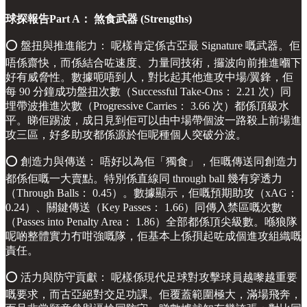
球探報告Part A： 煞食武器 (Strengths)
⭕️ 盤扭與推進能力： 呢樣肯定係古亞最 Signature 嘅武器。佢
唔係齋快，而係結合咗速度、力量同技術，攞波向前推進嗰下
好有威脅性。數據呃唔到人，對比起其他進攻中場/翼鋒，佢
每 90 分鐘成功盤扭次數（Successful Take-Ons： 2.21 次）同
埋帶波推進次數（Progressive Carries： 3.66 次）都係頂級水
平。睇佢踢波，成日見到佢可以由中場帶個波一路殺上前場進
攻三區，好多助攻都係源於佢呢種個人突破分波。
⭕️ 創造力與傳送： 唔好以為佢「獨食」，佢嘅傳送同創造力
都係佢嘅一大賣點。特別係直線同 through ball 幾有穿透力
（Through Balls： 0.45）。數據顯示，佢嘅預期助攻（xAG：
0.24）、關鍵傳送（Key Passes： 1.66）同傳入禁區嘅次數
（Passes into Penalty Area： 1.86）全部都係頂尖級數。喺狼隊
呢啲整體實力冇咁強嘅隊，佢基本上係孭起咗成個進攻組織嘅
責任。
⭕️ 活力與防守貢獻： 呢樣係現代足球對攻擊球員越嚟越重要
嘅要求，而古亞絕對交足功課。佢覆蓋範圍極大，滿場飛奔，