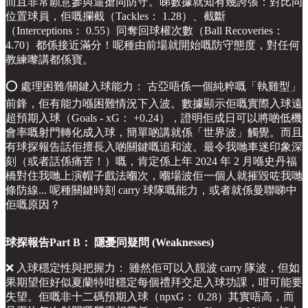
而且非常願意參與逼搶同防守。睇數據就知有幾誇張：對比同
位置球員，佢嘅攔截（Tackles： 1.28）、截斷
（Interceptions： 0.55）同奪回球權次數（Ball Recoveries：
4.70）都係接近滿分！呢種由前場就開始嘅防守態度，對任何
教練嚟講都係寶。
⭕️ 處理困難/關鍵入球能力： 古亞唔係一個純粹嘅「執雞型」
前鋒，佢有能力喺困難情況下入波。數據顯示佢嘅實際入球遠
超預期入球（Goals - xG： +0.24），證明佢成日可以將啲低機
會率嘅射門轉化成入球，簡單啲講就係「世界波」觸覺。而且
有球探報告話佢擅長入啲關鍵嘅追和波。最令我哋車迷印象深
刻（或者話係痛苦！）嘅，肯定係上年 2024 年 2 月喺史丹福
橋對住我哋上演帽子戲法嗰次，嗰場波佢一個人就摧毀咗我哋
條防線... 呢種關鍵時刻 carry 球隊嘅能力，或者就係曼聯睇中
佢嘅原因？
球探報告Part B： 隱憂同疑問 (Weaknesses)
❌ 入球穩定性與把握力： 雖然佢可以入靚波 carry 隊波，但如
果期望佢好似夏蘭特咁穩定每個禮拜交足入球功課，咁可能要
失望。佢嘅非十二碼預期入球（npxG： 0.28）其實唔高，而