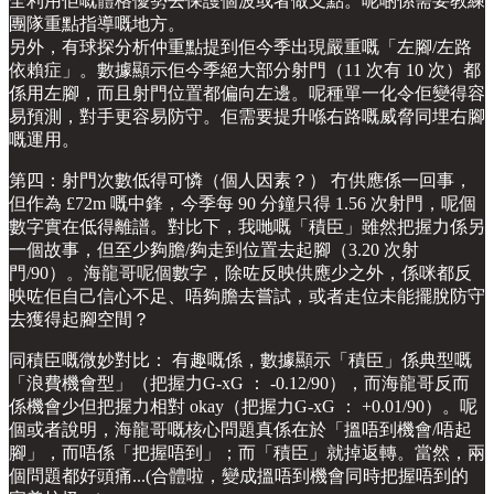
全利用佢嘅體格優勢去保護個波或者做支點。呢啲係需要教練
團隊重點指導嘅地方。
另外，有球探分析仲重點提到佢今季出現嚴重嘅「左腳/左路
依賴症」。數據顯示佢今季絕大部分射門（11 次有 10 次）都
係用左腳，而且射門位置都偏向左邊。呢種單一化令佢變得容
易預測，對手更容易防守。佢需要提升喺右路嘅威脅同埋右腳
嘅運用。
第四：射門次數低得可憐（個人因素？） 冇供應係一回事，
但作為 £72m 嘅中鋒，今季每 90 分鐘只得 1.56 次射門，呢個
數字實在低得離譜。對比下，我哋嘅「積臣」雖然把握力係另
一個故事，但至少夠膽/夠走到位置去起腳（3.20 次射
門/90）。海龍哥呢個數字，除咗反映供應少之外，係咪都反
映咗佢自己信心不足、唔夠膽去嘗試，或者走位未能擺脫防守
去獲得起腳空間？
同積臣嘅微妙對比： 有趣嘅係，數據顯示「積臣」係典型嘅
「浪費機會型」（把握力G-xG ： -0.12/90），而海龍哥反而
係機會少但把握力相對 okay（把握力G-xG ： +0.01/90）。呢
個或者說明，海龍哥嘅核心問題真係在於「搵唔到機會/唔起
腳」，而唔係「把握唔到」；而「積臣」就掉返轉。當然，兩
個問題都好頭痛...(合體啦，變成搵唔到機會同時把握唔到的