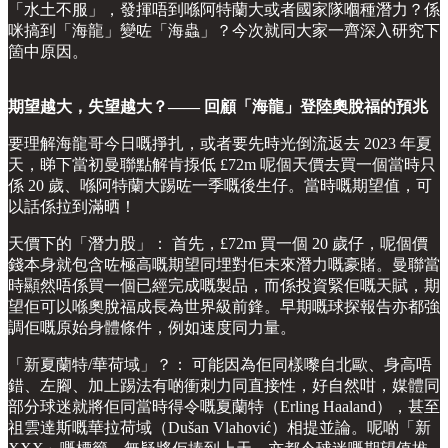
「水土不服」，發揮唔到喺阿特蘭大或者國家隊嗰種潛力？係
咪搞到「海龍」變咗「海蟲」？今次就同大家一齊深入研究下
箇中原因。
期望越大，失望越大？—— 回顧「海龍」登陸奧脫福的預兆
要理解海龍哥今日嘅掙扎，或者要先時光倒流返去 2023 年夏
天，睇下當初曼聯點解肯揼低 £72m 呢個天價去買一個當時只
係 20 歲、喺阿特蘭大踢咗一季嘅後生仔。當時嘅期望值，可
以話係拉到滿晒！
天價下的「潛力股」： 首先，£72m 買一個 20 歲仔，呢個價
錢本身就包含咗極高嘅期望同埋對佢未來潛力嘅豪賭。曼聯當
時顯然唔係買一個已經完成嘅製品，而係投資緊佢嘅天賦，期
望佢可以喺奧脫福成長為世界級前鋒。早期嘅球探報告亦都強
調佢嘅原始身體條件，例如速度同力量。
「新夏蘭特/華荷域」？： 可能因為佢同樣嚟自北歐、身高唔
錯、左腳、加上踢法有啲衝刺力同直接性，好自然咁，媒體同
部分球迷就將佢同當時得令嘅夏蘭特（Erling Haaland），甚至
祖雲達斯嘅華拉荷域（Dušan Vlahović）相提並論。呢啲「新