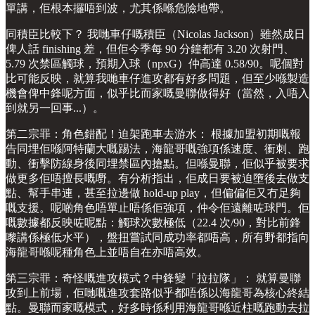
單講，佢根本攞唔到波，尤其係喺危險地帶。
同積臣比較下？ 我哋車仔嘅積臣（Nicolas Jackson）雖然成日
俾人話 finishing 差，但佢今季每 90 分鐘都有 3.20 次射門、
5.79 次禁區觸球，預期入球（npxG）仲高達 0.58/90。呢個對
比可能反映，就算我哋車仔進攻都有好多問題，但至少喺製造
機會俾中鋒呢方面，似乎比而家嘅曼聯做得好（當然，入唔入
到就另一回事...）。
第二宗罪：角色錯配！迫架跑車去游水： 根據加盟初期嘅報
告同埋佢喺阿特蘭大嘅踢法，海龍哥嘅強項係速度、衝刺、跑
動、衝擊防線身後同埋禁區內搶點。但喺曼聯，佢似乎被要求
做更多佢唔擅長嘅嘢。有分析指出，佢成日要被迫墮後去做支
點、幫手串連，甚至拉邊做 hold-up play，但偏偏佢又冇足夠
嘅支援。呢啲角色唔單止唔係佢強項，仲令佢遠離咗球門。佢
嘅數據都反映咗呢點：觸球次數極低（22.4 次/90，對比前鋒
嚟講係極低水平），盤扭嘗試同成功率都唔高，所有野都指向
海龍哥喺呢種角色上並唔自在亦唔高效。
第三宗罪：奇怪嘅進攻模式？中鋒變「拉拉隊」： 就算曼聯
攻到上前場，佢哋嘅進攻套路似乎都唔係以海龍哥為核心終結
點。曼聯而家嘅模式，好多時係利用海龍哥喺近柱嘅跑動去拉