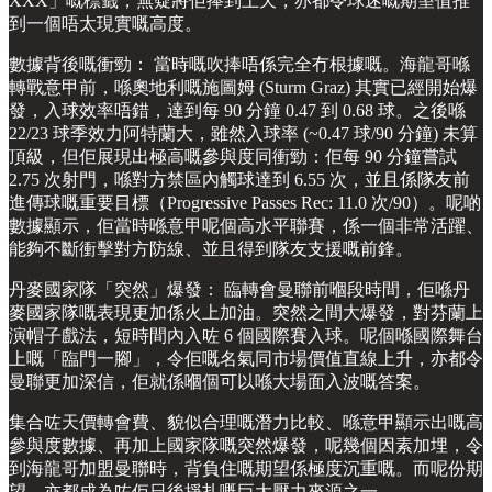
XXX」嘅標籤，無疑將佢捧到上天，亦都令球迷嘅期望值推
到一個唔太現實嘅高度。
數據背後嘅衝勁： 當時嘅吹捧唔係完全冇根據嘅。海龍哥喺
轉戰意甲前，喺奧地利嘅施圖姆 (Sturm Graz) 其實已經開始爆
發，入球效率唔錯，達到每 90 分鐘 0.47 到 0.68 球。之後喺
22/23 球季效力阿特蘭大，雖然入球率 (~0.47 球/90 分鐘) 未算
頂級，但佢展現出極高嘅參與度同衝勁：佢每 90 分鐘嘗試
2.75 次射門，喺對方禁區內觸球達到 6.55 次，並且係隊友前
進傳球嘅重要目標（Progressive Passes Rec: 11.0 次/90）。呢啲
數據顯示，佢當時喺意甲呢個高水平聯賽，係一個非常活躍、
能夠不斷衝擊對方防線、並且得到隊友支援嘅前鋒。
丹麥國家隊「突然」爆發： 臨轉會曼聯前嗰段時間，佢喺丹
麥國家隊嘅表現更加係火上加油。突然之間大爆發，對芬蘭上
演帽子戲法，短時間內入咗 6 個國際賽入球。呢個喺國際舞台
上嘅「臨門一腳」，令佢嘅名氣同市場價值直線上升，亦都令
曼聯更加深信，佢就係嗰個可以喺大場面入波嘅答案。
集合咗天價轉會費、貌似合理嘅潛力比較、喺意甲顯示出嘅高
參與度數據、再加上國家隊嘅突然爆發，呢幾個因素加埋，令
到海龍哥加盟曼聯時，背負住嘅期望係極度沉重嘅。而呢份期
望，亦都成為咗佢日後掙扎嘅巨大壓力來源之一。