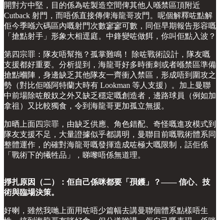
開對方中堅，目的係為咗製造空間俾其他人喺禁區頂附近
Cutback 射門，而唔係直接傳俾海龍哥攻門。呢個解釋咗點解
佢今季喺六碼區內嘅射門次數寥寥可數，同佢早期報告形容嘅
「搶點射手」形象大相逕庭。中鋒變咗做餌，你叫佢點入波？
第四宗罪：隊友唔幫拖？孤掌難鳴！ 除咗戰術設計，隊友嘅
支援都好重要。分析提到，海龍哥好多時衝刺或者喺禁區準備
搶點嗰陣，身邊缺乏其他隊友一齊衝入禁區，形成唔到圍攻之
勢（對比佢喺阿特蘭大時有 Lookman 等人支援）。加上曼聯
中前場除咗般奴之外又缺乏穩定嘅創造者，邊路球員（例如加
拿祖）又比較獨食，令到海龍哥更加孤立無援。
加晒上面四宗罪，由缺乏供應、角色錯配、奇怪嘅進攻模式到
隊友支援不足，大量證據似乎都講明，曼聯目前嘅戰術體系同
整體運作，的確對海龍哥嘅發揮造成咗極大嘅限制，話佢係
「戰術下的犧牲品」，睇嚟唔係無道理。
掙扎原因（二）：佢自己係咪都要「孭鑊」？—— 信心、技
術與臨場決策。
好喇，雖然我哋上面用咗唔少篇幅去講曼聯個體系點樣唔生