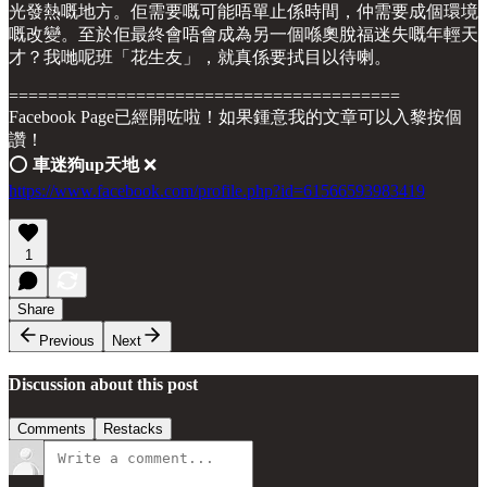
光發熱嘅地方。佢需要嘅可能唔單止係時間，仲需要成個環境
嘅改變。至於佢最終會唔會成為另一個喺奧脫福迷失嘅年輕天
才？我哋呢班「花生友」，就真係要拭目以待喇。
========================================
Facebook Page已經開咗啦！如果鍾意我的文章可以入黎按個
讚！
⭕️
車迷狗up天地
❌
https://www.facebook.com/profile.php?id=61566593983419
1
Share
Previous
Next
Discussion about this post
Comments
Restacks