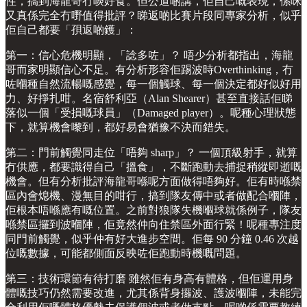
性，搞到海龍哥冇啖好食。但公道啲講，佢自己嘅表現，係咪
又真係完全冇嘢值得批評？睇返啲比賽片段同專家分析，似乎
佢自己都要「孭返啲鑊」：
第一：信心危機明顯，「諗多咗」？ 唔少分析都指出，海龍
哥而家明顯信心不足。有分析形容佢踢波時Overthinking，冇
咗嗰種自然流暢嘅感覺，每一個觸球、每一個決定都好似好用
力、好掙扎咁。名宿舒利亞（Alan Shearer）甚至直接話佢睇
落似一個「受損嘅球員」（Damaged player）。呢種心理狀態
下，就算機會嚟到，都好易會猶豫不決而錯失。
第二：門前觸覺同走位「唔夠 sharp」？ 一個頂級射手，就算
冇供應，都要識得自己「搵食」，不斷跑動去捕捉稍縱即逝嘅
機會。但有分析批評海龍哥喺呢方面做得唔夠好。佢有時喺禁
區內會熄機、漫無目的咁行，搞到隊友傳中或者做配合嗰陣，
佢根本唔喺應有嘅位置。之前對狼隊失機嗰球就係例子，隊友
喺禁區攞到波嗰陣，佢竟然仲向住禁區外面行緊！呢種專注度
同門前觸覺，似乎仲有好大進步空間。佢每 90 分鐘 0.46 次越
位嘅數據，可能都側面反映咗佢跑動時機嘅問題。
第三：技術環節有待打磨 雖然佢有身高有體格，但佢運用身
體嘅技巧仍然需要改進，尤其係背身攞波、護波嗰陣，未能完