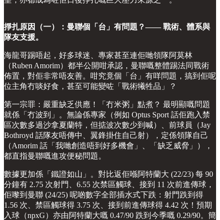
掙扎原因（一）：曼聯個「台」有問題？—— 戰術、體系與
隊友支援。
海龍哥踢唔起，好多球迷、專家甚至連佢哋領隊阿莫林
（Ruben Amorim）都半公開咁承認，曼聯嘅整體踢法同戰術
佈置，對佢非常唔友善。咁究竟個「台」有咩問題，搞到佢呢
位主角冇啖好食，甚至可能變咗「戰術犧牲品」？
第一宗罪：嚴重缺乏供應！「冇米粥」點煮？ 最明顯嘅問題
就係「冇波到」。無論係專家（例如 Optus Sport 話佢跑入禁
區次數多過沙拿夏蘭特，但掂波次數少到喊）、前球員（Jay
Bothroyd 話隊友唔傳中、翼鋒掛住自己射），定係領隊自己
（Amorim 話「我哋創造唔到好多機會」、「缺乏威脅」），
都直指曼聯嘅進攻便秘問題。
數據更加係「鐵證如山」。對比返佢喺阿特蘭大 (22/23) 每 90
分鐘有 2.75 次射門、6.55 次禁區觸球、接到 11 次前進傳球，
佢嚟到曼聯 (24/25) 呢啲數字全部插水式下跌：射門跌到得
1.56 次、禁區觸球得 3.75 次、接到前進傳球得 4.42 次！預期
入球（npxG）亦由阿特蘭大嘅 0.47/90 跌到今季嘅 0.29/90。簡