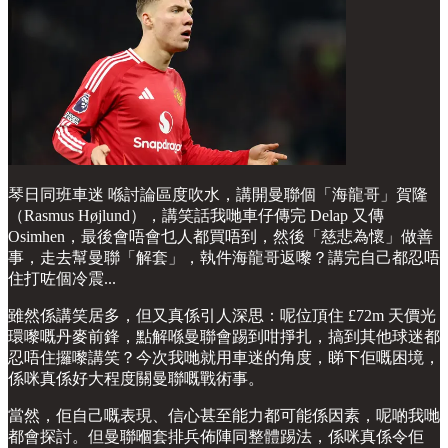
琴日同班車迷 喺討論區度吹水，講開曼聯個「海龍哥」賀隆
（Rasmus Højlund），講笑話我哋車仔傳完 Delap 又傳
Osimhen，最後會唔會乜人都買唔到，然後「慈悲為懷」做善
事，走去幫曼聯「解套」，執件海龍哥返嚟？講完自己都忍唔
住打咗個冷震...
雖然係講笑居多，但又真係引人深思：呢位頂住 £72m 天價光
環嚟嘅丹麥前鋒，點解喺曼聯會踢到咁掙扎，搞到其他球迷都
忍唔住攞嚟講笑？今次我哋就用車迷的角度，睇下佢嘅困境，
係咪真係好大程度關曼聯嘅戰術事。
當然，佢自己嘅表現、信心甚至能力都可能係因素，呢啲我哋
都會探討。但曼聯嗰套排兵佈陣同整體踢法，係咪真係令佢