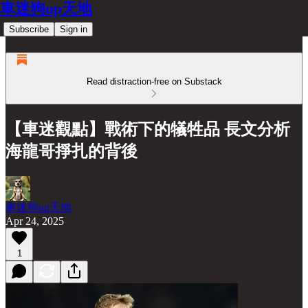
車迷狗up天地
Subscribe
Sign in
Read distraction-free on Substack
【車迷觀點】戰術下的犠牲品 長文分析
海龍哥掙扎的背後
車迷狗up天地
Apr 24, 2025
1