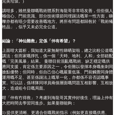
完美垃圾。)
講咁多，雖然曼聯嘅戰術體系對海龍哥非常唔友善，但佢個人
喺信心、門前意識、部分技術環節同埋踢法嘅單一性方面，睇
嚟亦都有唔少需要改善嘅地方。將所有問題都歸咎於「戰術犧
牲品」，似乎又未必完全公道。
結論：「神仙難救」定係「仲有希望」？
上面咁大篇析，我知道大家無耐性睇晒架啦，總之比較公道嘅
講法：佢而家嘅掙扎，係一個「天時、地利、人和」全部錯配
嘅「完美風暴」結果。 曼聯目前混亂嘅戰術、缺乏穩定嘅供
應同支援，肯定係主要原因之一，令佢難以發揮本身嘅衝刺同
搶點優勢；但同時，佢自己信心嘅嚴重低落、門前觸覺同身體
運用嘅不足、甚至係踢法上嘅單一化，亦都係不容否認嘅事
實。可以話，係球隊同球員兩個層面嘅問題互相影響、互相放
大，造成咗今日嘅局面。
咁「仲有冇得救」？考慮到海龍哥其實仲好後生，理論上仲有
大把時間去學習同進步。如果曼聯能夠：
1) 提供更清晰、更適合佢嘅戰術指示（例如更直接嘅供應、