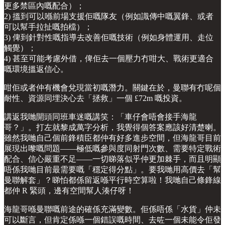
更多禁區內嘅配合）；
2) 搵到可以喺前場支援佢嘅隊友（例如識傳中嘅翼鋒、或者
可以幫手拉扯嘅拍檔）；
3) 俾到針對性嘅指導去改善佢嘅技術（例如身體運用、走位
觸覺）；
4) 甚至可能考慮外借，俾佢去一個壓力冇咁大、戰術更適合
嘅環境搵返信心。
咁佢或者仲有機會兌現當初嘅潛力。關鍵在於，曼聯有冇呢個
耐性、資源同埋決心去「拯救」一個 £72m 嘅投資。
講返我哋開頭同班車迷嘅講笑：「車仔會唔會接手海龍
哥？」。打左就黎成萬字分析，我覺得個答案應該好清楚喇。
雖然我哋自己個前鋒積臣都仲有好多進步空間，但海龍哥目前
展現出嚟嘅問題——極低嘅參與度同射門次數、需要特定戰術
配合、信心嚴重不足——一切睇落似乎仲更加棘手，而且明顯
唔係我哋目前最需要嘅「穩定得分點」。要我哋用高價去「幫
曼聯解套」？睇怕都係留返喺平行時空算啦！我哋自己條鋒線
都仲 R 緊頭，邊有空間幫人湊仔呀！
海龍哥喺曼聯嘅前途的確係充滿變數。佢係唔係「水貨」仲未
可以斷言，但肯定係喺一個錯誤嘅時間、去咗一個未能令佢發