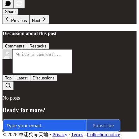
Share
Previous
Next
Discussion about this post
Comments
Restacks
Top
Latest
Discussions
No posts
Ready for more?
Subscribe
© 2026 車迷狗up天地
·
Privacy
∙
Terms
∙
Collection notice