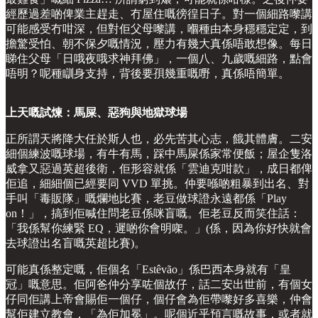
經歷過差啲俾業主趕走、冇屋住嘅徬徨日子。對一個細路嚟講
可能感受冇咁深，但對佢父母嚟講，嗰種由本身穩穩定定，到
擔驚受怕、朝不保夕嘅情況，壓力有幾大真係唔敢想像。每日
睇住父母「日哦夜哦求神拜佛」，一個八、九歲嘅細路，點會
唔明？呢種瞓身支持，背後要孭幾重嘅嘢，真係唔簡單。
上天嘅試煉：馬屎、惡狗與地獄球場
正所謂天將降大任於斯人也，必先苦其心志，餓其體膚。二安
細個練波嘅球場，有牛有馬，踩中馬屎係家常便飯；屋企隻洛
威拿又惡過英超後衛，佢形容就係「雲迪克咁款」，成日都俾
佢追，細細個已經要同 VVD 單挑。仲要喺啲粗暴到出名、對
手叫「毒販隊」嘅爛地比賽，老豆做球證永遠都係「Play
on！」，搞到佢喊住問老豆係咪盲嘅。佢老豆反而笑住話：
「我係幫你練緊 EQ，遲啲你會明㗎。」(係，因為你好快就會
去球證出名盲嘅英超比賽)。
可能真係整定嘅，佢個名「Estêvão」係巴西本身就有「皇
冠」嘅意思。佢阿爸仲分享咗個故仔，話二安出世前，有個女
仔同佢講上帝會賜佢一個仔，個仔會為佢帶嚟好多喜樂，仲會
幫佢建立教會，「為佢加冕」。呢個近乎預言嘅故事，或者就