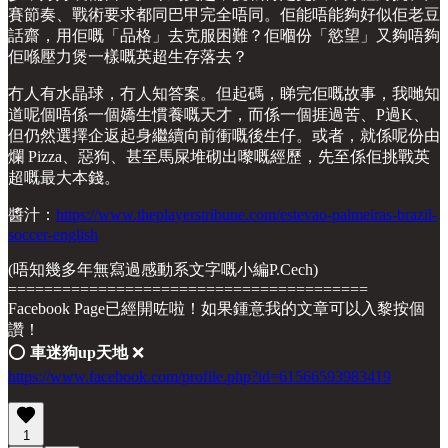
賽節奏、戰術要求都同巴甲完全唔同。佢能唔能夠好似佢老豆
話齋，用佢嘅「品格」去克服困難？佢嗰份「慾望」又夠唔夠
佢喺壓力煲一樣嘅英超生存落去？
冇人有水晶球，冇人知答案。但起碼，睇完佢嘅故事，我哋知
道呢個唔係一個嬌生慣養嘅天才，而係一個捱過苦、P過K、
但仍然選擇企返起身繼續向前衝嘅後生仔。或者，就係呢份由
爛 Pizza、惡狗、甚至馬屎堆砌出嚟嘅經歷，先至係佢挑戰英
超嘅最大本錢。
醬汁：
https://www.theplayerstribune.com/estevao-palmeiras-brazil-
soccer-english
(唔知幾多年無寫過感動系文字嘅小編P.Cech)
========================================
Facebook Page已經開咗啦！如果鍾意我的文章可以入黎按個
讚！
⭕️
車迷狗up天地
❌
https://www.facebook.com/profile.php?id=61566593983419
1