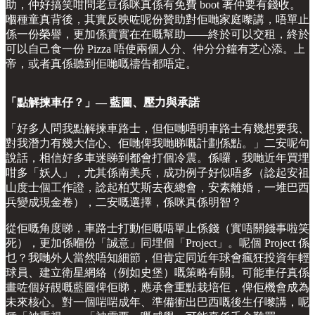
助，仲好搞笑咁問老豆係咪真係有免費 boot 著仲要有錢收。
嗰種童真背後，其實反映咗呢份贊助對佢哋家庭嚟講，唔單止
係一份榮譽，更加係實實在在嘅幫助——終於可以交租，終於
可以自己食一份 Pizza 唔使兩個人分、仲分分鐘有芝心添。上
帝，或者真係聽到佢哋嘅禱告都唔定。
「點解揀車仔？」— 藍圖、壓力與承諾
「好多人問我點解揀車路士，但佢哋唔明車路士有幾想要我、
對我潛力有幾大信心、佢哋俾我哋睇嘅計劃係點。」二安呢句
說話，相信好多車迷睇到都會打個冷震。係囉，我哋近年買埋
咁多「妖人」，尤其係南美兵，成功例子好似唔多（諗起安祖
山度士個工作證，諗起柏艾斯去夜總會，安素離婚，一堆巴西
兵變成現金卷），二安嘅選擇，係咪真係明智？
從佢嘅角度睇，車路士打動佢嘅唔單止係錢（實唔關錢事啦笑
死），更加係嗰份「誠意」同埋個「Project」。呢個 Project 係
乜？我哋外人當然唔知細節，但肯定同近年球會瘋狂投資年輕
球員、建立衛星網絡（例如史堡）嘅策略有關。可能車仔真係
畫咗個好靚嘅藍圖俾佢睇，應承會重點栽培佢，俾佢機會成為
未來核心。對一個啱啱成年、準備衝出巴西嘅後生仔嚟講，呢