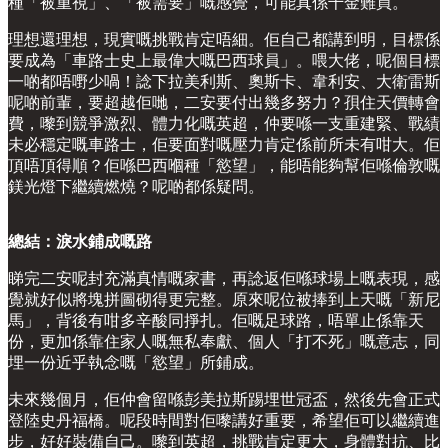
種「被重視」、「被需要」嘅感覺，可能真係千金難買。
理想還理想，現實嘅挑戰肯定唔細。佢自己都講到明，目標係
要成為「車路士史上最偉大嘅巴西球員」。喂大佬，呢個目標
一啲都唔嘢少喎！諗下拉美利斯、奧斯卡、韋利安、大衛雷斯
呢啲前輩，要超越佢哋，二安要付出幾多努力？孭住天價轉會
費，嚟到競爭激烈、體力化嘅英超，仲要喺一支重建緊、戰績
未必穩定嘅車路士，佢要面對嘅壓力肯定係前所未有咁大。佢
頂唔頂得順？佢喺巴西嗰種「慾望」，能唔能夠幫佢喺倫敦嘅
鎂光燈下繼續燃燒？呢啲都係疑問。
總結：淚水鋪成嘅路
睇完二安呢封充滿真情嘅家書，再諗返佢喺球場上嘅表現，感
覺就好似將塊拼圖砌得更完整。原來呢位被捧到上天嘅「新尼
馬」，背後有咁多辛酸同掙扎。佢嘅足球路，唔單止係靠天
份，更加係靠住家人嘅無私奉獻、個人「打不死」嘅意志，同
埋一份近乎執念嘅「慾望」所鋪成。
未來幾個月，佢仲會留喺彭美拉斯踢埋世冠盃，然後先會正式
登陸史丹福橋。呢段時間對佢嚟講好重要，希望佢可以繼續進
步，好好裝備自己。嚟到英超，挑戰肯定更大，身體對抗、比