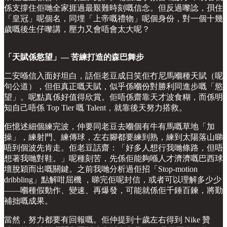
係支撐住佢哋全家捱過最艱難時刻嘅信念。但反過嚟諗，孭住
「皇冠」呢個名，同埋「上帝嘅禮物」呢個身份，對一個十幾
歲嘅後生仔嚟講，壓力又會唔會太大呢？
「天賦係慾望」— 苦練打造的森巴舞步
二安喺信入面好坦白，話佢老豆成日笑佢冇尼馬嗰種天賦（呢
句公道），但佢真正嘅天賦，似乎係嗰份對勝利同進步嘅「慾
望」。呢點真係好值得欣賞。佢唔係齋靠天才波食糊，而係明
知自己唔係 Top Tier 嘅 Talent，就靠後天努力搭救。
佢憶述細個練完波，仲要同老豆去嗰個有牛有馬嘅草地「加
操」，練射門、練傳球，左右腳都要練到熟，練到太陽落山睇
唔到個波先肯走。佢老豆話齋：「好多人想行我哋條路，但唔
想著我哋對鞋。」呢種刻苦，先係佢能夠喺人才濟濟嘅巴西球
壇脫穎而出嘅關鍵。之前我哋分析過佢招「Stop-motion
dribbling」點解咁屈機 ，睇完佢呢封信，或者可以理解多少少
——嗰種假動作、變速、再爆發，可能就係佢千錘百鍊，將勤
補拙嘅成果。
當然，努力都要有回報嘅。佢仲提到十歲左右得到 Nike 贊