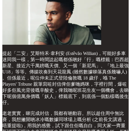
提起「二安」艾斯特禾·韋利安 (Estêvão Willian)，可能好多車
迷同我一樣，第一時間諗起嘅都係啲好「行」嘅標籤：巴西超
新星、接近六千萬鎊嘅天價、又一個「新尼馬」、「地上最強
U18」等等。傳媒吹奏到天花龍鳳 (雖然數據睇落真係幾嚇人)
。但係最近，呢位仲未正式登陸倫敦嘅 18 歲仔，喺 The
Players' Tribune 親筆寫咗封信俾佢爹哋媽咪，字裡行間，爆咗
好多佢風光背後嘅辛酸史，俾我哋呢班花生友一個機會，去睇
下呢個億萬身價嘅「妖人」標籤底下，到底係一個點樣嘅後生
仔。
老老實實，睇完成封信，我都有啲動容。所以趁住周中無比
賽，我想撇開啲冰冷嘅數據同球場上嘅分析 (之前長文講過，
唔重提啦)，用我的感覺，試下跟住佢嘅自白，同大家一齊重