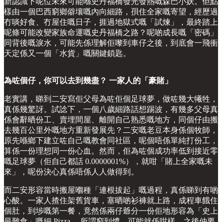
新認識下呢位未來可能喺史丹福橋發光發熱嘅森巴小妖。佢點
樣由一個巴西窮鄉僻壤嘅內向細路，孭住全家嘅寄望，經歷過
冇啖好食、冇屋住嘅日子，捱過地獄式嘅「試煉」，最終踏上
呢條可能改變家族命運嘅史丹福橋之路？呢啲成長嘅「密碼」
同背後嘅淚水，可能先係理解佢嚟到車仔之後，到底會一飛衝
天定係又一個「水貨」嘅關鍵鎖匙。
為咗個仔，你可以去到幾盡？ 一家人的「豪賭」
老實講，睇到二安寫佢父母為咗佢個足球夢，做咗幾大犧牲，
真係幾驚訝。試諗下，一個八歲細路話想踢波，有幾多父母真
係會辭晒份工、賣埋間屋、離開自己熟悉嘅地方，同個仔由搬
去幾百公里外嘅地方重新發展先？二安嘅老豆本身係個牧師，
原先喺鄉下建立咗自己嘅教會同社區，呢個唔係單純打份工，
算係一份理想同一份心血。然而，佢為咗個成功率低到接近零
嘅足球夢（佢自己都話 0.0000001%），就咁「賭上全家嘅未
來」，呢份決心真係唔係人人做得到。
而二安形容當時搬屋嗰種「連根拔起」嘅過程，真係睇到有啲
心酸。一家人揸住架舊貨車，塞晒啲衫褲就上路，成程車餓住
個肚，到埗嘅第一餐，竟然係兩仔爺分一份佢地形容為「史上
最難食」嘅細 Pizza… 所謂窮到燶，可能就係咁樣。之後仲要