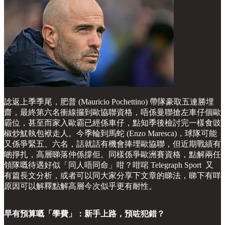
諗返上季季尾，肥普 (Mauricio Pochettino) 帶隊豪取五連勝埋
齋，最終第六名衝線攞到歐協聯資格，唔係曼聯搶左車仔個歐
霸位，甚至而家入歐霸已經係車仔，點知季後檢討完一樣食豉
椒炒魷執包袱走人。今季輪到馬蛇 (Enzo Maresca)，球隊可能
又係爭緊五、六名，話就話有機會捧埋歐協聯，但近期戰績有
啲掙扎，高層睇落仲係撐佢。同樣係爭歐洲賽資格，點解兩任
領隊嘅待遇好似「同人唔同命」咁？咁啱 Telegraph Sport 又
有篇長文分析，或者可以同大家分享下文章的睇法，睇下有咩
原因可以解釋點解高層今次似乎更有耐性。
早有預算嘅「學費」：新手上路，預咗犯錯？