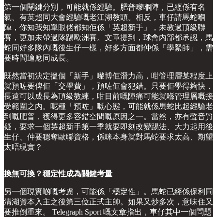
第一個關鍵分別，可能就係經驗。肥普嚟嗰陣，已經係有名
氣、有英超同大會經驗嘅老江湖教頭。相反，車仔請馬蛇嗰
陣，你知我知單眼佬都知佢係「英超新手」，未教過頂級聯
賽，更加未帶過隊踢歐洲賽。文章提到，球會內部都承認，馬
蛇同好多隊內嘅後生仔一樣，好多方面都仲係「學緊師」，需
要時間適應同成長。
既然當初決定搵個「新手」嚟博佢潛力高，咁管理層某程度上
就預咗要俾佢「交學費」，預咗佢會犯錯。只要佢學得夠快，
長遠可以成長為頂級教練，咁目前嘅陣痛可能就喺管理層嘅接
受範圍之內。呢種「預咗」嘅心態，可能就係馬蛇比起經驗老
到嘅肥普，獲得更多容錯空間嘅原因之一。當然，亦有聲音質
疑，要求一個英超新手第一季就要即刻改變踢法、大力起用後
生仔、仲要穩奪歐聯資格，係咪本身就對馬蛇要求太高、期望
太唔現實？
換無可換？穩定性成為關鍵考量
另一個現實啲嘅考慮，可能係「穩定性」。馬蛇已經係保利同
清湖資本入主之後第三位正式主帥。如果又炒多次，意味住又
要推倒重來。 Telegraph Sport 嘅文章指出，車仔其中一個問題