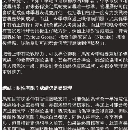
文章亦提到，正如上季尾五連勝都救唔到肥普，今季最後五場
波嘅結果，都未必係決定馬蛇去留嘅唯一標準。管理層好可能
會睇返成個球季嘅表現去評估，包括季初曾經一度有力挑戰榜
首嘅走勢同成績。而且，今季球隊遇上嘅傷病問題（尤其係季
中冇晒正前鋒）亦可能會被納入考慮因素。而且馬蛇喺今季亦
有嘗試履行球會用後生仔嘅方針，例如上場對富咸場波，俾青
訓嘅佐治（Tyrique George）機會而將安宮古（Nkunku）擺喺
後備席。呢啲舉動可能都會俾管理層睇到佢嘅努力。
肥普上季冇歐戰壓力，可以專心聯賽；馬蛇今季就要兼顧多條
戰線，仲要帶隊踢歐協聯，甚至有機會捧盃。雖然歐協聯可能
俾人感覺次一級，但拎到獎盃始終係實際成就，亦都令管理層
更難落刀。
總結：耐性有限？成績仍是硬道理
馬蛇目前睇落仲有管理層嘅支持，可能係因為球會一早預咗佢
嘅經驗不足需要時間、亦都渴望尋求穩定性、再加上可能會考
慮成個球季（甚至歐協聯）嘅表現而唔係單睇最後直路。但呢
種耐性係咪無限？馬蛇自己都認，同過去兩年比，今季有進
步，但目標肯定係想爭入前五。如果最終目標落空，就算有幾
多客觀理由，高層嘅耐性仲可以維持幾耐？呢個問題，可能都