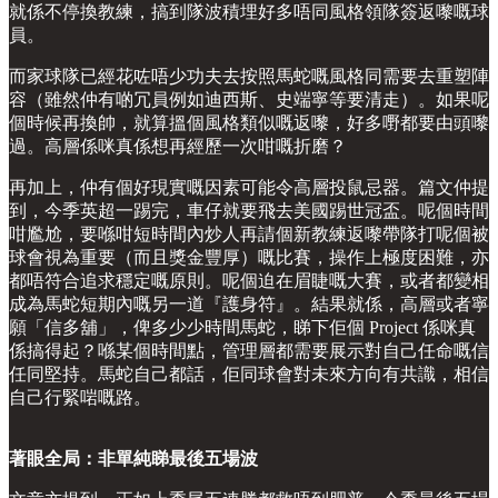
就係不停換教練，搞到隊波積埋好多唔同風格領隊簽返嚟嘅球
員。
而家球隊已經花咗唔少功夫去按照馬蛇嘅風格同需要去重塑陣
容（雖然仲有啲冗員例如迪西斯、史端寧等要清走）。如果呢
個時候再換帥，就算搵個風格類似嘅返嚟，好多嘢都要由頭嚟
過。高層係咪真係想再經歷一次咁嘅折磨？
再加上，仲有個好現實嘅因素可能令高層投鼠忌器。篇文仲提
到，今季英超一踢完，車仔就要飛去美國踢世冠盃。呢個時間
咁尷尬，要喺咁短時間內炒人再請個新教練返嚟帶隊打呢個被
球會視為重要（而且獎金豐厚）嘅比賽，操作上極度困難，亦
都唔符合追求穩定嘅原則。呢個迫在眉睫嘅大賽，或者都變相
成為馬蛇短期內嘅另一道『護身符』。結果就係，高層或者寧
願「信多舖」，俾多少少時間馬蛇，睇下佢個 Project 係咪真
係搞得起？喺某個時間點，管理層都需要展示對自己任命嘅信
任同堅持。馬蛇自己都話，佢同球會對未來方向有共識，相信
自己行緊啱嘅路。
著眼全局：非單純睇最後五場波