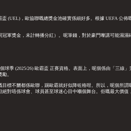
(UEL)，歐協聯嘅總獎金池確實係細好多。根據 UEFA 公佈嘅 20
晉級獎金同冠軍獎金，未計轉播分紅）。呢筆錢，對於豪門嚟講可能濕濕
球季 (2025/26) 歐霸盃 正賽資格。表面上，呢個係由「
獎勵。
嘅目標不嬲都係歐聯，踢歐霸就好似降咗格咁。所以，呢個所謂
但絕對唔係球會、球員甚至球迷心目中嗰個舞台。佢嘅最大價值