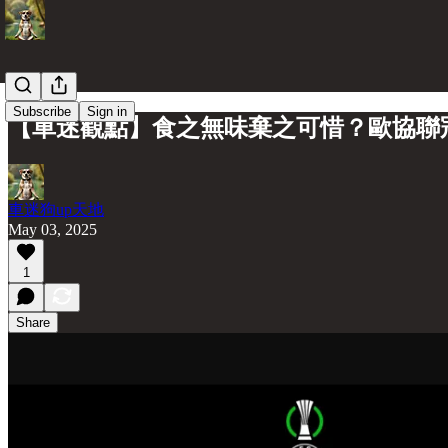
Subscribe
Sign in
【車迷觀點】食之無味棄之可惜？歐協聯
車迷狗up天地
May 03, 2025
1
Share