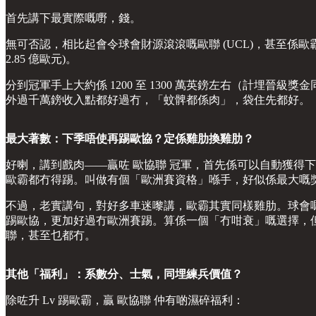
首先講下最實際嘅嘢，錢。
無可否認，相比起會令球會財源滾滾嘅歐聯 (UCL)，甚至係歐霸盃 
2.85 億歐元)。
分到冠軍手上大約係 1200 至 1300 萬英鎊左右（計埋
外過千萬鎊收入點都好過冇，「蚊髀都係肉」，袋住先都好。
最大著數：下季唔使再踢歐協？定係雞肋換雞肋？
好喇，講到戲肉——贏咗 歐協聯 冠軍，首先係可以自動獲得下個
歐霸都冇得踢。叫做有個「歐洲賽資格」喺手，好似係最大嘅
不過，老實講句，對好多車迷嚟講，歐霸其實同樣雞肋。球會
踢歐協，更加好過冇歐洲賽踢。算係一個「冇咁衰」嘅選擇，
聯，甚至乜都冇。
其他「福利」：系數分、士氣，同埋練兵價值？
除咗升 Lv 踢歐霸，贏 歐協聯 仲有啲濕碎福利：