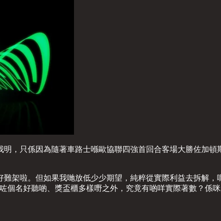
樣我明，只係因為隨著車路士喺歐協聯四強首回合客場大勝佐加頓
好難架啦。但如果我哋放低少少期望，純粹從實際利益去拆解，
，就算贏咗冠軍，除咗個名好聽啲、獎盃櫃多樣嘢之外，究竟有啲咩實際著數