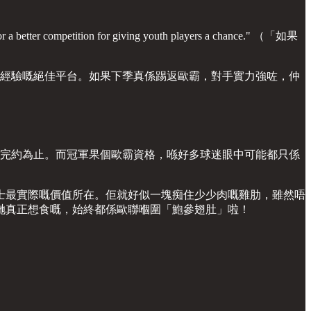
r competition for giving youth players a chance." （「如果
收經驗嘅絕佳平台。如果下季真係踢返歐霸，對手實力強咗，仲
馬完約為止。而冠軍果個歐霸資格，喺好多球迷眼中可能都只係
。
士最實際嘅價值所在。佢就好似一塊痴住少少肉嘅雞肋，雖然唔
哋真正想食嘅，始終都係歐聯嗰圍「鮑參翅肚」啦！