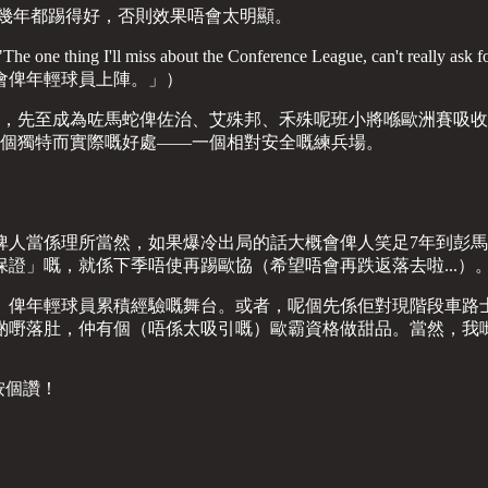
續幾年都踢得好，否則效果唔會太明顯。
bout the Conference League, can't really ask for a bette
會俾年輕球員上陣。」）
細，先至成為咗馬蛇俾佐治、艾殊邦、禾殊呢班小將喺歐洲賽吸
一個獨特而實際嘅好處——一個相對安全嘅練兵場。
俾人當係理所當然，如果爆冷出局的話大概會俾人笑足7年到彭
證」嘅，就係下季唔使再踢歐協（希望唔會再跌返落去啦...）
、俾年輕球員累積經驗嘅舞台。或者，呢個先係佢對現階段車路
啲嘢落肚，仲有個（唔係太吸引嘅）歐霸資格做甜品。當然，我
黎按個讚！