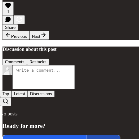
1
Share
Previous
Next
Discussion about this post
Comments
Restacks
Top
Latest
Discussions
No posts
Ready for more?