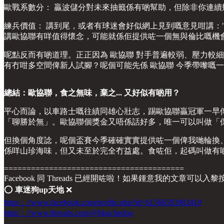
歐戰系數分： 贏波儲分對未來抽籤係有啲幫助，但除非你連
練兵價值： 講到尾，或者有球迷會好似網上見到嘅意見咁講："The one thing I'll miss a
講歐協聯有咩值得懷念，可能就係佢提供咗一個無與倫比嘅機
呢點反而有啲道理。正正因為 歐協聯 對手普遍較弱、壓力較
有冇咁多空間俾新人試腳？呢個可能先係 歐協聯 今季帶嚟嘅
總結：歐協聯，食之無味，棄之... 又好似有啲用？
平心而論，以車路士嘅往績同雄心壯志，踢歐協聯贏冠軍一早
「聊勝於無」。歐協聯個獎金又唔係話好多，唯一可以叫做「保
但換個角度諗，呢個盃賽今季確確實實提供咗一個俾我哋輪換
係咩山珍海味，但又未至於完全冇益處。食咗佢，起碼叫做有
========================================
Facebook 同 Threads 已經開咗啦！如果鍾意我的文章可以入
⭕️
車迷狗up天地
❌
https：//www.facebook.com/profile.php?id=61566593983419
https：//www.threads.com/@hkgchedog