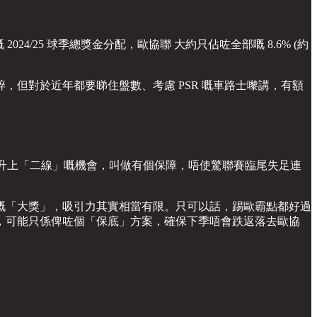
24/25 球季總獎金分配，歐協聯 大約只佔咗全部嘅 8.6% (約
碎，但對於近年都要睇住盤數、考慮 PSR 嘅車路士嚟講，有額
三線」升上「二線」嘅機會，叫做有個保障，唔使驚聯賽臨尾失足連
嘅「大獎」，吸引力其實相當有限。只可以話，踢歐霸點都好過
，可能只係俾咗個「保底」方案，確保下季唔會跌返落去歐協