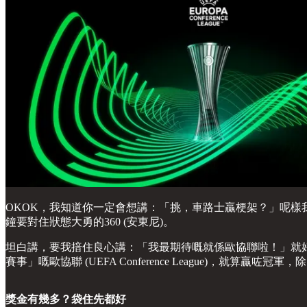
OKOK，我知道你一定會想講：「挑，車路士贏梗架？」呢
鐘要對住狀態大勇的360 (安東尼)。
坦白講，要我揞住良心講：「我最期待嘅就係歐協聯啦！」就
賽事」嘅歐協聯 (UEFA Conference League)
獎金有幾多？袋住先都好