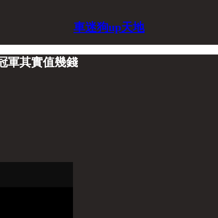
車迷狗up天地
冠軍其實值幾錢