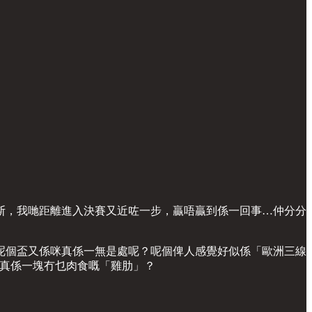
斯，我哋距離進入決賽又近咗一步，贏唔贏到係一回事…仲分分
呢個盃又係咪真係一無是處呢？呢個俾人感覺好似係「歐洲三線
？係咪真係一塊冇乜肉食嘅「雞肋」？