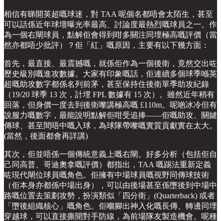
相信有睇開英超嘅球迷，對 TAA 呢個名都唔會太陌生，甚至
可以話係近年球壇曝光率最高、討論度最熱烈嘅球員之一。作
為一個右閘球員，點解佢會得到咁多關注同埋極高嘅評價（當
然亦都唔少批評）？佢「紅」嘅原因，主要有以下幾方面：
首先，最直接、最震撼嘅，就係佢作為一個後衛，竟然交出咗
歷史級別嘅進攻數據。大家有印象嘅話，佢連續多個球季喺英
超嘅助攻數字都係名列前茅，甚至保持住後衛單季助攻紀錄
（19/20 球季 13 次，計埋 FPL 數據有 15 次）。雖然近年稍有
回落，但身價一度去到後衛嚟講極高嘅 £110m。呢啲冰冷但有
說服力嘅數字，最能說明點解佢咁受追捧——佢嘅助攻、關鍵
傳球、甚至間唔中嘅入球，為球隊帶嚟嘅實質貢獻實在太大。
(當然，後面都會再詳講)
其次，佢並唔係一個傳統意義上嘅右閘。好多分析（包括佢自
己同高普、哥迪奧拿嘅評價）都指出，TAA 嘅踢法重新定義
咗現代閘位球員嘅角色。佢擁有中場球員嘅視野同傳球技術
（佢本身亦都係中場出身），可以由後場甚至係墮後到中場中
路嘅位置去策劃攻勢，扮演類似「四分衛」(Quarterback) 或者
「墮後組織核心」嘅角色。佢嗰腳出神入化嘅長傳、轉邊同埋
穿越球，可以直接撕開對手防線，為前場隊友製造機會。呢種