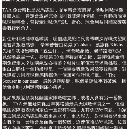
TAA 免費轉投皇家馬德里，呢單轉會震撼彈，喺唔同嘅球迷
群體入面，肯定會激起完全唔同嘅漣漪同情緒。一件睇落簡單
嘅球員轉會，背後牽扯嘅係忠誠、野心、球會利益同國家隊榮
譽嘅複雜角力。
對住班利物浦球迷嚟講，呢個結局恐怕只會帶嚟深深嘅失望同
埋被背叛嘅感覺。 辛辛苦苦由葛咸 (Cobham... 應該係 Kirkby
先啱!) 栽培出嚟嘅「親生仔」、球會嘅象徵、晏菲路嘅寵兒，
竟然喺贏盡一切、拎埋第 20 個聯賽冠軍之後，選擇喺黃金時
期免費走人？呢啖氣點吞得落？就算理解佢想尋求新挑戰，但
眼白白睇住一個頂級球星、一個重要嘅進攻泉源零蚊離隊，對
球隊實力同埋球迷感情都係一個無可估計嘅打擊。「The
Scouser in our team」最終選擇離開，呢個童話故事嘅破滅，相
信會令唔少利迷感到痛心疾首。
但如果戴返頂英格蘭國家隊嘅帽去睇，或者又會有另一番景
象。 TAA 毫無疑問係近年英格蘭最具天賦嘅球員之一，但佢
喺國家隊嘅表現同定位一直都有爭議，尤其係防守問題。而家
佢去到皇家馬德里呢個更高水平、更大壓力、對球員要求更全
面嘅平台，會唔會反而係一個契機，迫使佢喺防守意識、位置
感方面再下苦功、得到真正嘅蛻變？ 喺皇馬嘅訓練同比賽強