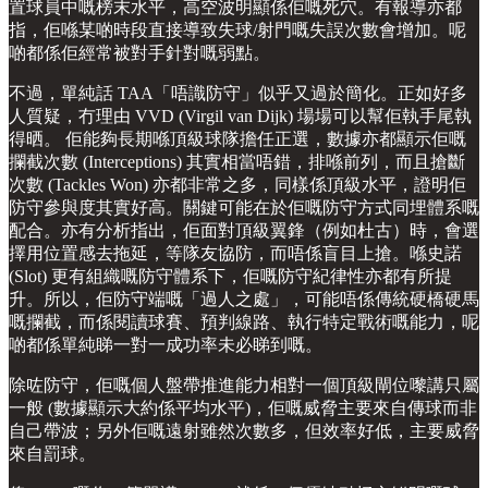
置球員中嘅榜末水平，高空波明顯係佢嘅死穴。有報導亦都
指，佢喺某啲時段直接導致失球/射門嘅失誤次數會增加。呢
啲都係佢經常被對手針對嘅弱點。
不過，單純話 TAA「唔識防守」似乎又過於簡化。正如好多
人質疑，冇理由 VVD (Virgil van Dijk) 場場可以幫佢執手尾執
得晒。 佢能夠長期喺頂級球隊擔任正選，數據亦都顯示佢嘅
攔截次數 (Interceptions) 其實相當唔錯，排喺前列，而且搶斷
次數 (Tackles Won) 亦都非常之多，同樣係頂級水平，證明佢
防守參與度其實好高。關鍵可能在於佢嘅防守方式同埋體系嘅
配合。亦有分析指出，佢面對頂級翼鋒（例如杜古）時，會選
擇用位置感去拖延，等隊友協防，而唔係盲目上搶。喺史諾
(Slot) 更有組織嘅防守體系下，佢嘅防守紀律性亦都有所提
升。所以，佢防守端嘅「過人之處」，可能唔係傳統硬橋硬馬
嘅攔截，而係閱讀球賽、預判線路、執行特定戰術嘅能力，呢
啲都係單純睇一對一成功率未必睇到嘅。
除咗防守，佢嘅個人盤帶推進能力相對一個頂級閘位嚟講只屬
一般 (數據顯示大約係平均水平)，佢嘅威脅主要來自傳球而非
自己帶波；另外佢嘅遠射雖然次數多，但效率好低，主要威脅
來自罰球。