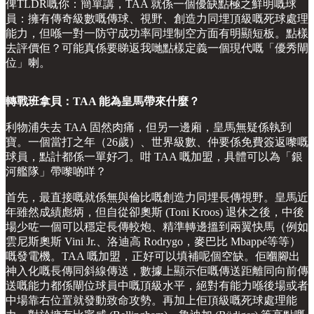
俾TLDR嘅你：簡單講，TAA 就係一個優缺點極之鮮明嘅球
員：擁有傳奇級數嘅傳球、視野、創造力同埋頂級嘅死球處理
能力，但喺一對一防守成功率同埋制空方面有明顯短板。點樣
去評價佢？可能真係要睇返我哋點樣定義一個現代嘅「優秀閘
位」喇。
轉戰班拿貝：TAA 能為皇馬帶來什麼？
利物浦失去 TAA 固然肉痛，但另一邊廂，皇馬無疑係執到
寶。一個當打之年（26歲）、世界級數、仲要係免費簽返嚟嘅
球員，點計都係一單好刁。咁 TAA 嘅加盟，具體可以為「銀
河艦隊」帶嚟啲咩？
首先，最直接嘅就係無與倫比嘅創造力同埋長傳視野。皇馬近
年雖然成績彪炳，但自從卻奧斯 (Toni Kroos) 退休之後，中後
場少咗一個可以穩定長傳較炮、精準轉邊搵到兩翼快馬（例如
雲尼斯奧斯 Vini Jr.、洛迪高 Rodrygo，麥巴比 Mbappé等等）
嘅發電機。TAA 嘅加盟，正好可以填補呢個空缺。佢嗰腳出
神入化嘅長傳同斜線傳送，數據上顯示佢嘅傳送距離同向前傳
送嘅能力都係閘位球員中嘅頂級水平，絕對有能力喺後場或者
中場靠右位置就發動致命攻勢。再加上佢頂級嘅死球處理能