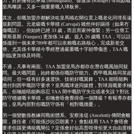
力，對於擁有比寧咸 (Bellingham)、魯迪加 (Rüdiger) 等高點嘅
皇馬嚟講，又多一個重要嘅入球板斧。
其次，佢嘅加盟亦都解決咗皇馬喺右閘位置上嘅老化同埋長遠
規劃問題。元老級嘅卡華積 (Carvajal) 雖然仲好踢得（如果冇
傷嘅話），但始終已經 33 歲，而且而家仲傷緊；另一位替工
華斯基斯 (Vazquez) 更加係 34 歲。簽入 26 歲嘅 TAA，可以話
係搵到一個未來789年都可以依賴嘅右路核心，完成新老交
替。尤其係卡華積今季經歷過嚴重嘅十字韌帶傷患，TAA 嘅
到臨更加係及時雨。
不過，凡事有兩面。TAA 加盟皇馬亦都存在潛在嘅風險同疑
問。最大嘅問題，始終都係佢嘅防守能力。西甲嘅風格同英超
唔同，但一樣有好多速度快、技術好嘅翼鋒，TAA 能唔能夠
應付到西甲嘅防守要求？皇馬嘅球迷同媒體，對球員嘅要求極
高，佢哋能唔能夠容忍 TAA 間中嘅防守失位或者失誤？對比
防守穩健嘅卡華積，佢哋會唔會覺得係一個降級？有報導亦都
指，皇馬內部對佢嘅防守係有「相對嘅擔憂」。
另一個變數係教練同戰術體系。安察洛堤 (Ancelotti) 傳聞會離
開，接任者（可能係沙比亞朗素？）會點樣用 TAA？會唔會
要求佢踢更傳統嘅閘位？定係會好似高普咁俾佢更大自由度移