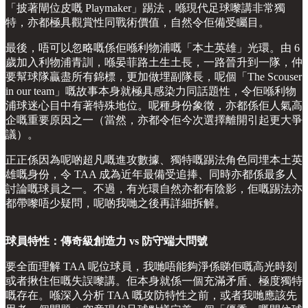
「披著閘位皮嘅 Playmaker」踢法，喺現代足球嚟講非常獨
特，亦都極具觀賞性同戰術價值，自然令佢備受矚目。
最後，唔可以忽略嘅係佢喺利物浦嘅「本土英雄」光環。由 6
歲加入利物浦青訓，喺晏菲路土生土長，一路晉升到一隊，仲
要幫球隊贏盡所有錦標，更加做埋副隊長，呢個「The Scouser
in our team」嘅故事本身就極具感染力同話題性，令佢喺利物
浦球迷心目中有著特殊地位。呢種身份象徵，亦都係佢人氣高
企嘅重要原因之一（當然，亦都令佢今次選擇離開引起更大爭
議）。
正正係因為呢啲超凡嘅進攻數據、獨特嘅踢法角色同埋本土英
雄嘅身份，令 TAA 成為近年最備受追捧、同時亦都係最多人
討論嘅球員之一。不過，有光環自然亦都有陰影，佢嘅踢法亦
都帶嚟唔少疑問，呢啲我哋之後再詳細拆解。
球員特性：傳奇級創造力 vs 防守端大問號
要全面理解 TAA 呢位球員，我哋唔能夠淨係睇佢嘅高光時刻
或者揪住佢嘅失誤嚟講。佢本身就係一個充滿矛盾、極度獨特
嘅存在。喺深入分析 TAA 嘅攻防特性之前，或者我哋應該先