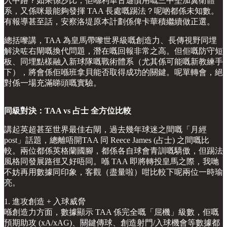
入中路？如果係沙比，佢喺利華古遜慣用嘅三中堅加翼衛體
系，又係咪最能夠發揮 TAA 長處嘅踢法？呢啲都係未知數。
有報導甚至話，安察洛堤原本計劃係俾卡華積繼續做正選。
總括嚟講，TAA 為皇馬帶嚟世界級嘅創造力、長傳視野同埋
解決咗右閘嘅換代問題，潛在嘅回報非常之高。但佢嘅防守短
板、同埋點樣融入新球隊嘅戰術體系（尤其係可能嘅新教練手
下），將會係佢喺班拿貝能否取得成功的關鍵。呢單轉會，絕
對係一場充滿睇頭嘅實驗。
同級對決：TAA vs 占士 全方位比較
講起英超甚至世界最佳右閘，過去幾年球迷之間嘅「月經
post」話題，總離唔開TAA 同 Reece James (占士) 之間嘅比
較。兩位都係英格蘭國腳，都係各自球會青訓嘅驕傲，但踢法
風格同發展路徑又好唔同。喺 TAA 即將轉投皇馬之際，我哋
不妨再用數據同印象，客觀（盡量啦）咁比較下呢兩位一時瑜
亮。
1. 進攻創造 + 入球威脅
喺創造力方面，數據顯示 TAA 係完全嘅「屈機」級數，佢嘅
預期助攻 (xA/xAG)、關鍵傳球、創造射門/入球機會等數據都