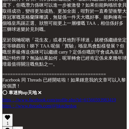
度下，佢嘅潛力係咪可以進一步被激發？如果佢能夠喺班拿貝
取得成功，變得更加成熟、更加全面，咁對於一直希望衝擊大
賽冠軍嘅英格蘭隊嚟講，無疑係一件天大嘅好事。能夠擁有一
個喺皇馬踢正選、狀態可能更上一層樓嘅 TAA，相信係好多
三獅球迷樂於見到嘅。
至於我哋呢啲「花生友」或者其他對手球迷，就梗係繼續坐定
定等睇戲啦！睇下 TAA 呢個「實驗」喺皇馬會點樣發展？佢
嘅世界級傳送係咪可以繼續 carry？定係佢嘅防守會成為皇馬
嘅計時炸彈？無論結果如何，呢單轉會已經肯定係未來幾年球
壇最值得關注嘅焦點之一。
========================================
Facebook 同 Threads 已經開咗啦！如果鍾意我的文章可以入黎
按個讚！
⭕️
車迷狗up天地
❌
https：//www.facebook.com/profile.php?id=61566593983419
https：//www.threads.com/@hkgchedog
1