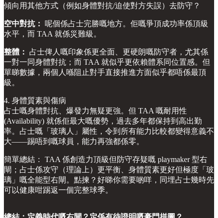
傾向用其他方式（例如身體對抗/迫使對方失誤）去防守？
空中對抗：
呢個係占士完勝嘅地方。佢嘅爭頂成功率係頂級
水平，而 TAA 就係災難級。
整體：
占士俾人嘅印象係更全面、更硬朗嘅防守者，尤其係
一對一同身體對抗；而 TAA 就似乎更依賴體系同位置感。但
單睇數據，兩個人喺阻止對手直接推進方面似乎都唔係最頂
級。
4. 身體質素與傷病
占士嘅身體對抗、爆發力無疑更強。但 TAA 嘅耐用性
(Availability) 就係佢最大嘅優勢，過去多年都保持到高出勤
率。占士嘅「玻璃人」屬性，令到所有能力比較都變得意義不
大——踢唔到嘅球員，能力再強都係零。
簡單總結： TAA 係創造力頂級但防守存疑嘅 playmaker 型右
閘；占士係攻守（理論上）更平衡、身體質素更好但極度「玻
璃」嘅全能型右閘。點揀？好睇你需要啲咩，同埋占士幾時先
可以健康咁踢返一個完整球季。
總結：定義時代嘅右閘？定係有待證明嘅豪門拼圖？