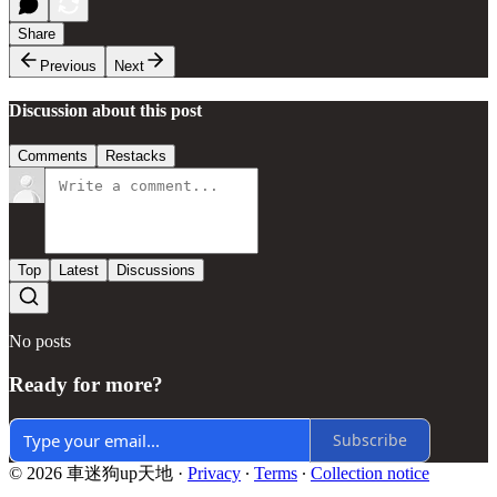
Share
Previous
Next
Discussion about this post
Comments
Restacks
Top
Latest
Discussions
No posts
Ready for more?
Subscribe
© 2026 車迷狗up天地
·
Privacy
∙
Terms
∙
Collection notice