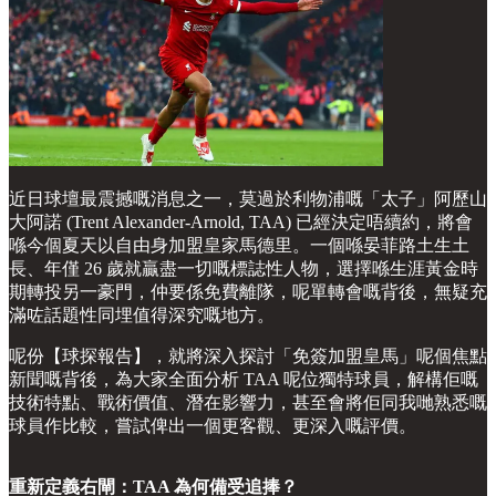
近日球壇最震撼嘅消息之一，莫過於利物浦嘅「太子」阿歷山
大阿諾 (Trent Alexander-Arnold, TAA) 已經決定唔續約，將會
喺今個夏天以自由身加盟皇家馬德里。一個喺晏菲路土生土
長、年僅 26 歲就贏盡一切嘅標誌性人物，選擇喺生涯黃金時
期轉投另一豪門，仲要係免費離隊，呢單轉會嘅背後，無疑充
滿咗話題性同埋值得深究嘅地方。
呢份【球探報告】，就將深入探討「免簽加盟皇馬」呢個焦點
新聞嘅背後，為大家全面分析 TAA 呢位獨特球員，解構佢嘅
技術特點、戰術價值、潛在影響力，甚至會將佢同我哋熟悉嘅
球員作比較，嘗試俾出一個更客觀、更深入嘅評價。
重新定義右閘：TAA 為何備受追捧？