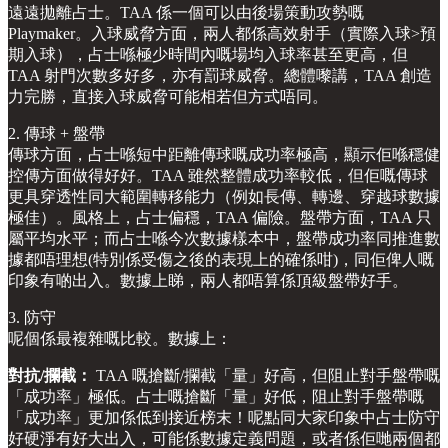
遠遠拋離占士。TAA 係一個可以由後場策動攻勢嘅
Playmaker。入球威脅方面，兩人都係高效射手（實際入球>預
期入球），占士喺極少時間內嘅場均入球率甚至更高，但
TAA 射門次數多好多，亦有罰球威脅。總體嚟講，TAA 創造
力完勝，直接入球威脅可能相若但方式唔同。
2. 傳球 + 盤帶
傳球方面，占士喺短中距離傳球嘅成功率極高，顯示佢喺穩健
控傳方面做得好好。TAA 雖然整體成功率較低，但佢嘅傳球
更具穿透性同大範圍轉移能力（例如長傳、轉邊、穿越球數據
極佳）。風格上，占士偏穩，TAA 偏險。盤帶方面，TAA 只
屬平均水平；而占士喺今次數據樣本中，盤帶成功率同推進數
據都唔理想(特別係受傷之後的表現上的確係咁)，同佢俾人嘅
印象有啲出入。數據上睇，兩人都唔算係頂級盤帶好手。
3. 防守
呢個係最複雜嘅比較。數據上：
對抗/攔截：
TAA 嘅搶斷/攔截「量」好高，但阻止對手盤帶嘅
「成功率」極低。占士嘅搶斷「量」好低，阻止對手盤帶嘅
「成功率」更加係低到接近榜末！呢點同大家印象中占士防守
好硬淨有好大出入，可能係數據定義問題，或者係佢哋兩個都