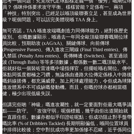
思考一個問題：究竟現代足球點樣定義一個「優秀」嘅閘位球
員？ 係咪仲係要求攻守平衡、樣樣皆能？定係有一、兩項
「神技」特別突出，已經足以喺頂級聯賽立足，甚至成為世界
級？呢個問題，可以話完美體現喺 TAA 身上。
無可否認，TAA 喺進攻端嘅創造力同傳球能力，絕對係歷史
級別。 佢嘅數據顯示，喺過去一年同全歐頂級聯賽嘅閘位球
員比較，預期助攻 (xAG/xA)、關鍵傳球、向前傳球
(Progressive Passes)、傳入進攻三閘線 (Final Third entries)、傳
入禁區 (Penalty Area entries)、長傳轉邊 (Switches)、甚至過頭
波 (Through Balls) 等等多項數據，都係數一數二嘅頂級水平。
佢就好似一個裝咗雷達嘅中場指揮官，但擺咗喺右閘位。傳中
落點同弧度都極之刁鑽，無論係由邊路大位傳定係移入中路後
嘅斜線搓傳，都充滿威脅。加上死球處理能力，令佢成為球隊
進攻體系中不可或缺嘅發動機。而且，佢嘅控球亦都相當穩
健，極少出現低級失誤。
但講完佢啲「神級」嘅進攻屬性，就一定要面對佢最大嘅爭議
點——防守。 「攻強守弱」呢個標籤，幾乎由佢出道開始就
一直跟住佢。數據亦都似乎印證咗呢點：佢成功阻止對手盤帶
嘅比率 (% of Dribblers Tackled) 長期明顯偏低，喺同位置球員
中排得比較後；空中對抗成功率更加係慘不忍睹，近乎係同位