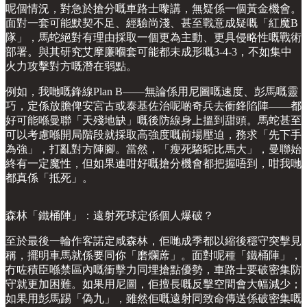
呢個情況，對急於搶分嘅車路士嚟講，無疑係一個黃金機會。
面對一套可能默契不足、經驗尚淺、甚至戰意成疑嘅「紅魔B
隊」，馬蛇絕對有理由採取一個更為主動、更具侵略性嘅戰術
部署。與其研究艾摩廉嗰套可能都未成形嘅3-4-3，不如集中
火力攻擊對方嘅潛在弱點。
例如，我哋嘅鋒線Plan B——無論係用尼圖嘅速度、彭馬嘅靈
巧，定係放膽俾安宮古或泰基佐治呢啲奇兵去衝鋒陷陣——都
好可能喺曼聯「天殘地缺」嘅後防線身上搵到甜頭。馬蛇甚至
可以考慮喺開局階段就採取高強度嘅前場壓迫，務求「先下手
為強」，打亂對方陣腳。當然，「瘦死駱駝比馬大」，曼聯始
終有一定魔性，但如果連咁好嘅搶分機會都把握唔到，咁我哋
都真係「抵死」。
森林「鐵桶陣」：遠射死球定係個人爆破？
至於最後一輪作客諾定咸森林，佢哋成季都以縮後穩守突擊見
稱，擺明車馬就係要同你「磨爛蓆」。面對呢種「鐵桶陣」，
冇咗積臣喺禁區內嘅衝擊力同埋搶點優勢，車路士要破密集防
守就更加困難。如果用尼圖，佢擅長嘅反擊空間會大幅減少；
如果用彭馬踢「偽九」，雖然佢嘅遠射同致命傳送係破密集嘅