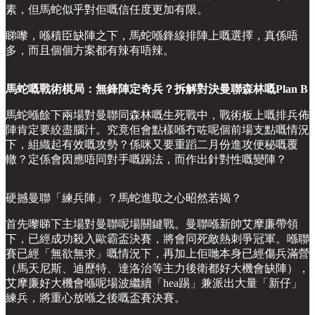
素，但馬蛇似乎對佢嘅信任度更加有限。
睇嚟，喺積臣缺陣之下，馬蛇喺鋒線排陣上嘅選擇，真係唔
多，而且個個方案都有辣有唔辣。
馬蛇嘅戰術棋局：無鋒陣定奇兵？拆解對決曼聯森林嘅Plan B
馬蛇喺餘下兩場對曼聯同森林嘅生死戰中，戰術板上嘅排兵佈
陣肯定要絞盡腦汁。究竟佢會點樣喺冇咗呢個前場支點嘅情況
下，組織起有效嘅攻勢？係咪又要重蹈二月份進攻便秘嘅覆
轍？定係會因應唔同對手嘅踢法，而作出針對性嘅變陣？
硬撼曼聯「練兵陣」？馬蛇進取之心昭然若揭？
首先嚟睇下主場對曼聯呢場關鍵戰。曼聯喺新帥艾摩廉帶領
下，已經成功殺入歐霸盃決賽，將會同死敵熱刺爭冠軍。喺聯
賽已經「無欲無求」嘅情況下，再加上佢哋本身已經傷兵滿營
（馬天尼斯、迪歷特、達洛治等主力後衛都好大機會缺陣），
艾摩廉好大機會喺呢場波繼續「hea踢」兼派出大量「新仔」
練兵，將重心放喺之後嘅盃賽決賽。