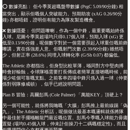
⭕️ 數據亮點： 佢今季英超嘅盤帶數據 (PrgC 5.09/90分鐘) 相
當突出，顯示佢嘅個人突破能力。預期助攻 (xAG 0.26/90分
鐘) 亦都唔錯，證明佢有能力為隊友製造機會。
❌ 數據隱憂： 但問題嚟喇，作為一個中鋒，最重要嘅始終係
入球。尼圖今季英超場均只得0.17個入球，預期入球 (xG) 更
低至0.13/90分鐘，呢個數字對於一個需要孭起入球重任嘅前鋒
嚟講，實在係強差人意。佢嘅射門次數 (2.39/90分鐘) 雖然唔
少，但射正率 (28.6%) 同埋入球轉化率 (G/Sh 0.07) 都偏低。
The Athletic 亦都指出，佢身型比較單薄，喺同對方中堅肉搏
時會好輸蝕，令球隊喺需要打長傳或者簡單直接啲嘅時候，前
場少咗個可靠嘅支點。之前客串四場中鋒只係入過一球（仲要
係對弱隊修咸頓），似乎已經說明問題。
Plan B 冒險：高爾彭馬 (Cole Palmer) 「萬能KEY」頂硬上？
另一個可能性，就係將我哋嘅「大腦」彭馬推上最前線踢「偽
九」。The Athletic 分析話，呢個做法最基本嘅邏輯就係將隊
中最佳射手擺喺離龍門最近嘅位置。彭馬今季嘅入球能力毋庸
置疑 (場均0.45個入球，仲未計佢操刀十二碼嘅穩定性)，而且
佢嘅埋門信心亦都逐漸返緊嚟。