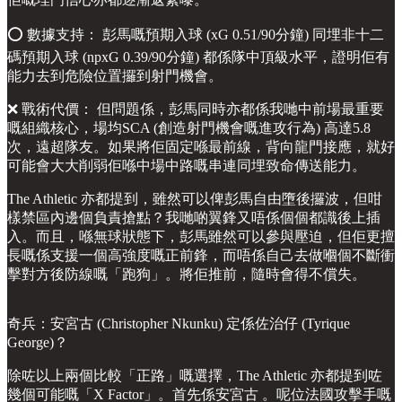
⭕️ 數據支持： 彭馬嘅預期入球 (xG 0.51/90分鐘) 同埋非十二
碼預期入球 (npxG 0.39/90分鐘) 都係隊中頂級水平，證明佢有
能力去到危險位置攞到射門機會。
❌ 戰術代價： 但問題係，彭馬同時亦都係我哋中前場最重要
嘅組織核心，場均SCA (創造射門機會嘅進攻行為) 高達5.8
次，遠超隊友。如果將佢固定喺最前線，背向龍門接應，就好
可能會大大削弱佢喺中場中路嘅串連同埋致命傳送能力。
The Athletic 亦都提到，雖然可以俾彭馬自由墮後攞波，但咁
樣禁區內邊個負責搶點？我哋啲翼鋒又唔係個個都識後上插
入。而且，喺無球狀態下，彭馬雖然可以參與壓迫，但佢更擅
長嘅係支援一個高強度嘅正前鋒，而唔係自己去做嗰個不斷衝
擊對方後防線嘅「跑狗」。將佢推前，隨時會得不償失。
奇兵：安宮古 (Christopher Nkunku) 定係佐治仔 (Tyrique
George)？
除咗以上兩個比較「正路」嘅選擇，The Athletic 亦都提到咗
幾個可能嘅「X Factor」。首先係安宮古 。呢位法國攻擊手嘅