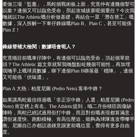
要做三場「監躉」，馬蛇個戰術板上面，究竟仲有邊幾個掣可
以撳？邊個又可以臨危受命，孭起攻城拔寨呢個重任？今次我
哋就以The Athletic嘅分析做基礎，再結合一眾「潛在替工」嘅
數據，深入拆解一下車仔鋒線嘅Plan B、Plan C，甚至可能係
Plan Z！
鋒線替補大檢閱：數據唔會呃人？
究竟喺目前嘅車仔陣中，有邊個可以臨危受命，頂起個單箭
頭？The Athletic 篇文章就幫我哋盤點咗幾個可能性，再加埋
我哋手上嘅球員數據，睇下邊個Plan B睇落最「穩陣」，邊個
又可能係「伏味濃」。
Plan A 大熱：柏度尼圖 (Pedro Neto) 客串中鋒？
如果講馬蛇最信得過嘅「非正宗中鋒」人選，柏度尼圖 (Pedro
Neto) 肯定榜上有名。The Athletic提到，喺二月份積臣因傷缺
陣時，馬蛇已經試過用佢打中鋒，而且對佢嘅表現都算滿意，
讚佢速度快、跑動積極、肯高位壓迫，能夠為球隊進攻帶嚟平
衡。尼圖自己亦都話過鍾意踢更前嘅位置，覺得有更多自由
度。