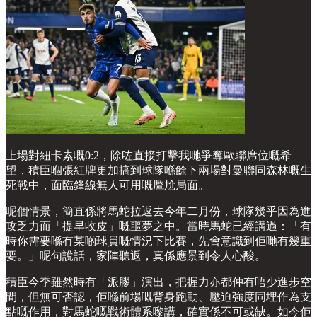
上場對紐卡素嘅0:2，除咗直接打擊我哋爭奪歐聯席位嘅希
望，積臣嗰張紅牌更加搞到球隊喺餘下兩場對曼聯同森林嘅生
死戰中，面臨鋒線無人可用嘅尷尬局面。
呢個情景，簡直係將馬蛇拉返去今年二月份，球隊幾乎因為進
攻乏力而「提早收皮」嘅噩夢之中。當時馬蛇已經講過：「有
時你需要喺冇某啲球員嘅情況下比賽，先會意識到佢哋有幾重
要。」呢句說話，家陣聽返，真係應景到令人心酸。
積臣今季雖然時有「派膠」演出，把握力亦都仲有唔少進步空
間，但無可否認，佢喺前場嘅背身跑動、壓迫強度同埋作為支
點嘅作用，對馬蛇嘅戰術體系嚟講，確實係不可或缺。如今佢