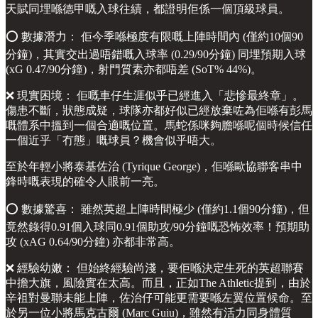
天賦同埋喺德甲嘅入球往績，都證明佢係一個頂級球員。
⭕️ 數據潛力： 佢今季喺極度有限嘅上陣時間內 (僅約10個90
分鐘)，其實交出過唔錯嘅入球率 (0.29/90分鐘) 同埋預期入球
(xG 0.47/90分鐘)，射門質素亦都唔差 (SoT% 44%)。
❌ 現實困境： 佢嘅車仔生涯似乎已經進入「悲慘最終章」。
傷患不斷，狀態成疑，球隊亦都好似已經放棄咗為佢喺有彭馬
嘅體系中搵到一個合適嘅位置。馬蛇係咪夠膽喺呢個時候信任
一個近乎「冇態」嘅球員？機會似乎唔大。
至於年輕小將泰基佐治 (Tyrique George)，佢喺歐協聯客串中
鋒時嘅表現的確令人眼前一亮。
⭕️ 數據驚喜： 雖然英超上陣時間極少 (僅約1.1個90分鐘)，但
竟然錄得0.91個入球同0.91個助攻/90分鐘嘅恐怖效率！預期助
攻 (xAG 0.64/90分鐘) 亦都非常高。
❌ 經驗幼嫩： 但始終經驗尚淺，要佢喺決定生死的英超聯賽
中擔大旗，風險實在太高。而且，正如The Athletic提到，由於
辛祖對曼聯未能上陣，佐治仔可能更需要喺左翼位置候命。至
於另一位小將馬克古爾 (Marc Guiu)，雖然有活力同身體質