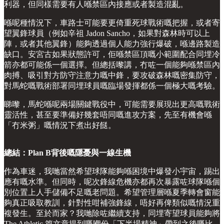
利器，但同樣需要有人喺禁區內接應或者製造混亂。
喺呢種情況下，車路士可能要更倚重死球戰術嘅把握，或者寄
望翼鋒球員（例如辛祖 Jadon Sancho，如果對森林時可以上
陣，或者其他翼鋒）能夠透過個人能力強行爆破，喺邊路製造
缺口。安宮古如果狀態許可，佢喺禁區頂嘅小範圍配合同埋冷
箭亦都可能係一個選擇。但總括嚟講，冇咗一個能夠喺禁區內
肉搏、吸引對方防守注意力嘅中鋒，要攻破森林嘅密集防守，
對馬蛇嘅戰術部署同埋球員嘅臨場發揮都係一個極大嘅考驗。
睇嚟，馬蛇喺呢兩場關鍵戰役中，可能需要展現出更高嘅戰術
靈活性，甚至要準備好幾套唔同嘅進攻方案，先至有機會喺
「冇米粥」嘅情況下煮出好餸。
總結：Plan B背後嘅隱憂與一線生機
作為車迷，我哋當然希望球隊能夠喺困境中爆發小宇宙，踢出
應有嘅水準。但同時，呢次鋒線危機亦都再次暴露咗球隊喺個
別位置上人手儲備不足嘅老問題。希望管理層喺夏季轉會窗能
夠真正吸取教訓，針對性咁補強鋒線，唔好再俾類似嘅情況重
複發生。至於而家？我哋除咗繼續支持，同埋寄望球員能夠將
The Athletic 篇文章提到嘅嗰份「下半場精神」帶到之後嘅比