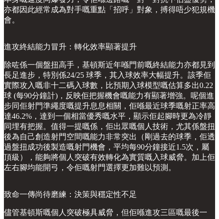
亦都因此經常成為對手嘅重點「招呼」對象，搏得唔少犯規機
會。
進攻終結能力冒升：轉化效率顯著提升
除咗係一個盤扭高手，基頓斯近年喺門前嘅終結能力亦都見到
長足進步，特別係24/25 球季，其入球效率大幅提升。該季佢
實際攻入嘅非十二碼入球數，比預期入球模型嘅估算多出0.22
球 (每90分鐘計)，反映佢把握機會嘅能力有顯著增強。呢個進
步同佢射門準繩度嘅提升息息相關，佢喺最近球季嘅射正率高
達46.2%，達到一個相當優秀嘅水平，顯示佢起腳時更為冷靜
同埋有把握。值得一提嘅係，佢出眾嘅個人技術，尤其係盤扭
後為自己創造射門空間嘅能力非常突出（剛過去的球季，佢透
過盤扭成功後製造嘅射門機會，平均每90分鐘接近1.5次，屬
頂級），能夠將個人突破有效轉化為實質嘅入球威脅。加上佢
左右腳均能開弓，令佢嘅射門選擇更加難以預測。
致命一傳尚待磨練：決策與穩定性不足
儘管基頓斯嘅個人突破極具威脅，但佢喺進攻三區嘅最後一