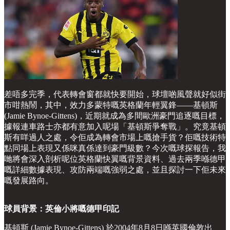
差唔多完季，代表轉會窗都就快要開始，球壇啲風聲就好似街
市咁熱鬧，其中，效力多蒙特嘅英格蘭年輕翼鋒——基頓斯
(Jamie Bynoe-Gittens)，近期就成為多間歐洲豪門追逐嘅目標，
據報連車路士亦都有意加入呢場「基頓斯爭奪戰」。究竟基頓
斯有咩過人之處，令佢成為轉會市場上嘅搶手貨？佢嘅技術特
點同場上表現又係咪真係達到豪門級數？今次嘅球探報告，我
哋將會深入剖析呢位英格蘭快翼嘅背景資料、過去兩季喺德甲
嘅詳細數據表現、攻防兩端嘅強弱之處，並且探討一下佢未來
嘅發展路向。
球員背景：英倫小將嘅德甲印記
基頓斯 (Jamie Bynoe-Gittens) 於2004年8月8日喺英國倫敦出