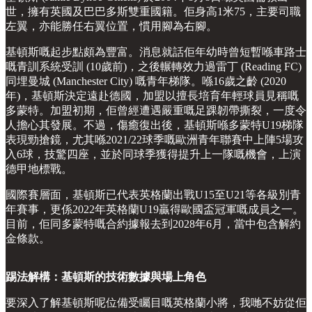
世，擁有英國及巴巴多斯雙重國籍。佢身高1米75，主要司職
左翼，亦能勝任右翼位置，慣用腳為右腳。
基頓斯嘅起步點頗為豐富。消息就話佢年幼時曾短暫喺車路士
嘅青訓系統受訓 (10歲前)，之後輾轉效力過雷丁 (Reading FC)
同埋曼城 (Manchester City) 嘅青年梯隊。喺16歲之齡 (2020
年)，基頓斯決定遠赴德國，加盟以擅長培育年輕球員見稱嘅
多蒙特。加盟初期，佢曾經遭遇嚴重嘅足踝韌帶撕裂，一度令
人擔心其發展。不過，傷癒復出後，基頓斯喺多蒙特U19梯隊
表現勁搶鏡，尤其喺2021/22球季嘅歐洲青年聯賽中上陣5場攻
入6球，技驚四座，並於同球季獲得提升上一隊嘅機會，上演
德甲地標戰。
國際賽層面，基頓斯已代表英格蘭出戰U15至U21等各級別青
年賽事，更係2022年英格蘭U19贏得歐國盃冠軍嘅成員之一。
目前，佢同多蒙特嘅合約據報去到2028年6月，當中包含解約
金條款。
踢法解構：基頓斯的技術數據與場上角色
要深入了解基頓斯呢位備受矚目嘅英格蘭小將，我哋不妨從佢