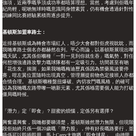
強項，近兩季嘅爭頂成功率都唔算理想。當然，考慮到佢嘅年
紀尚輕，呢啲無球時嘅意識同身體素質，仍有機會透過針對性
訓練同比賽經驗累積而逐步提升。
基頓斯加盟車路士：
近排基頓斯成為轉會市場紅人，唔少大會都對佢虎視眈眈，而
我哋車路士個名亦都赫然在列。平心而論，以基頓斯展現出嚟
嘅天賦，尤其係佢嗰種「一對一見到你就生吞」嘅氣勢，對任
何想增強邊路攻擊力嘅球隊都有一定吸引力。坊間甚至有啲
「花生友」揣測，如果我哋嘅梅迪歷真係因為禁藥風波要停
賽，咁左翼位置隨時出現真空，管理層提前物色定接班人亦都
合情合理。 基頓斯嗰種盤扭爆破、內切攻門嘅風格，的確可
以為我哋嘅左路帶嚟一啲新元素，尤其係喺需要個人能力打破
僵局嘅時候。
「潛力」定「即食」？甜蜜的煩惱，定係另有選擇？
興奮還興奮，我哋都要睇清楚，基頓斯雖然潛力無限，但現階
段佢始終只係一個20歲嘅「潛力股」，仲有好長嘅路要行，並
唔係可以即插即用、馬上Carry大旗嘅「即食球星」。由德甲