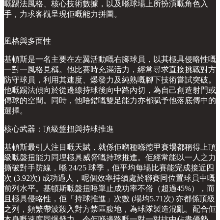
嘅踢法風格、核心技術數據，以及喺球場上所扮演嘅角色入
手，力求客觀呈現佢嘅能力拼圖。
風格與多面性
基頓斯是一名主要在左翼活動嘅右腳球員，以其極具侵略性嘅
一對一風格見稱。他比賽時充滿活力，經常尋求直接挑戰對方
防守球員，利用其速度、爆發力及純熟嘅腳下技術嘗試突破。
他嘅踢法傾向於從邊線持球後向中路內切，為自己創造射門或
傳球的空間。同時，他唔錯嘅雙足能力亦都賦予他落底傳中的
選擇。
核心武器：頂級盤扭與持球推進
基頓斯最引人注目嘅天賦，就係佢嗰種喺德甲賽場都稱得上頂
級嘅盤扭能力同埋極具威脅嘅持球推進。佢經常能以一人之力
撕破對手防線，喺 24/25 球季，佢平均每場比賽能完成接近四
次 (3.92次) 成功過人，呢個效率持續處於聯賽同位置球員中嘅
前列水平。基頓斯嘅盤扭唔單止成功率不俗（超過45%），而
且極具侵略性，佢「持球推進」次數 (場均5.71次) 亦都係頂級
之列，頻繁帶波殺入對方禁區腹地，為球隊製造混亂。配合佢
本身嘅速度同爆發力，令佢喺邊路嘅一對一對抗中佔盡優勢，