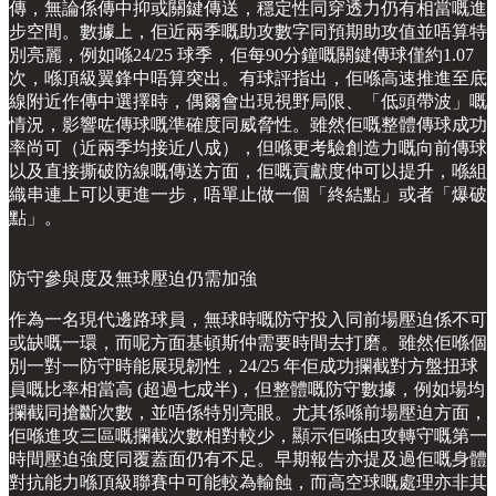
傳，無論係傳中抑或關鍵傳送，穩定性同穿透力仍有相當嘅進
步空間。數據上，佢近兩季嘅助攻數字同預期助攻值並唔算特
別亮麗，例如喺24/25 球季，佢每90分鐘嘅關鍵傳球僅約1.07
次，喺頂級翼鋒中唔算突出。有球評指出，佢喺高速推進至底
線附近作傳中選擇時，偶爾會出現視野局限、「低頭帶波」嘅
情況，影響咗傳球嘅準確度同威脅性。雖然佢嘅整體傳球成功
率尚可（近兩季均接近八成），但喺更考驗創造力嘅向前傳球
以及直接撕破防線嘅傳送方面，佢嘅貢獻度仲可以提升，喺組
織串連上可以更進一步，唔單止做一個「終結點」或者「爆破
點」。
防守參與度及無球壓迫仍需加強
作為一名現代邊路球員，無球時嘅防守投入同前場壓迫係不可
或缺嘅一環，而呢方面基頓斯仲需要時間去打磨。雖然佢喺個
別一對一防守時能展現韌性，24/25 年佢成功攔截對方盤扭球
員嘅比率相當高 (超過七成半)，但整體嘅防守數據，例如場均
攔截同搶斷次數，並唔係特別亮眼。尤其係喺前場壓迫方面，
佢喺進攻三區嘅攔截次數相對較少，顯示佢喺由攻轉守嘅第一
時間壓迫強度同覆蓋面仍有不足。早期報告亦提及過佢嘅身體
對抗能力喺頂級聯賽中可能較為輸蝕，而高空球嘅處理亦非其