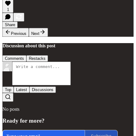
1
Share
Previous
Next
Discussion about this post
Comments
Restacks
Top
Latest
Discussions
No posts
Ready for more?
Subscribe