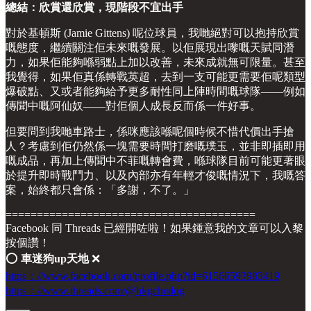
總結：欣賞還欣賞，現階段不宜出手
對於基頓斯 (Jamie Gittens) 呢位球員，我哋絕對可以抱持欣賞
嘅態度，繼續關注佢未來嘅發展。以佢展現出嚟嘅天賦同潛
力，如果佢能夠喺弱點上加以改善，未來成就無可限量。甚至
我覺得，如果佢真係轉戰英超，去到一支可能更需要佢呢類型
爆破點、又或者能夠給予更多耐性同上陣時間嘅球隊——例如
傳聞中嘅阿仙奴——對佢個人成長反而係一件好事。
但要問到我哋車路士，係咪應該喺呢個時候不惜代價出手搶
人？考慮到佢仍然係一塊需要時間打磨嘅璞玉，並非即插即用
嘅成品，再加上傳聞中不菲嘅轉會費，喺球隊目前可能更著眼
於提升即時戰鬥力、以及內部亦有年輕才俊嘅情況下，我嘅答
案，始終都只會係：「多謝，不了。」
========================================
Facebook 同 Threads 已經開咗啦！如果鍾意我的文章可以入黎
按個讚！
⭕️
車迷狗up天地
❌
https：//www.facebook.com/profile.php?id=61566593983419
https：//www.threads.com/@hkgchedog