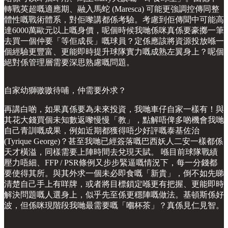
轉戰英超嘅適應期、融入馬蛇 (Maresca) 可能更強調控傳同整
體性嘅戰術體系，對佢嚟講都係考驗。考慮到佢傳聞中可能高
達6000萬歐元以上嘅身價，呢個時候我哋係咪真係要豪擲一筆
去買一個仲要「等佢成長」嘅球員？定係應該將資源投放喺一
個經驗更豐富、更能即時提升球隊實力嘅成熟左翼身上？呢個
絕對係管理層需要深思熟慮嘅問題。
自家幼獅嗷嗷待哺，仲需要外求？
再講白啲，如果真係要為未來投資，我哋車仔自家一樣有！與
其花大錢買個未知數返嚟慢慢「教」，點解唔俾多啲機會我哋
自己青訓嘅成果，例如近期都獲得唔少好評嘅泰基佐治
(Tyrique George)？甚至我哋已經簽落嘅巴西妖人二安一樣都係
天才橫溢，同樣需要上陣時間去兌現天賦。 喺目前球隊戰績
壓力唔細、FFP / PSR條例又步步緊逼嘅情況下，每一分錢都
要使得其所。與其外求一個未必即食嘅「新貴」，倒不如先睇
清楚自己手上有咩牌，或者將目標鎖定喺更有把握、更能即時
解決問題嘅人選身上，似乎先至係更穩陣嘅做法。基頓斯係好
波，但係咪現階段我哋最需要嘅「嗰杯茶」？真係見仁見智。