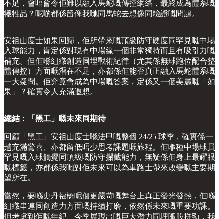
不足，會唔會令佢難以融入馬蛇嘅傳控網絡，最終成為體系嘅
犧牲品？呢啲都係留俾我哋同馬蛇去想像同驗證嘅問題。
安祖山度士如果回歸，佢所帶來嘅頂級防守硬度同罕見嘅中場
入球能力，肯定係對現有中場線一個非常獨特而且有吸引力嘅
補充。但佢喺組織創造同埋戰術紀律（尤其係無球跑位配合整
體傳控）方面嘅潛在不足，亦都係佢能否真正融入馬蛇體系嘅
一大疑問。佢究竟會成為中場嘅答案，定係又一個美麗嘅「如
果」？確實令人充滿遐想。
總結：「黑工」嘅未來同期待
回顧「黑工」安祖山度士喺法甲嘅整個 24/25 球季，確實係一
趟充滿驚喜、亦都留低唔少思考課題嘅旅程。佢嗰種中場球員
罕見嘅入球觸覺同頂級嘅防守攔截能力，無疑係佢身上最耀眼
嘅標籤，亦都係我哋對佢未來可以為車路士帶來改變嘅主要期
望所在。
當然，要喺史丹福橋呢個更嚴苛嘅舞台上真正發光發熱，佢喺
組織串連同創造力方面嘅持續打磨，依然係未來嘅重要功課。
但考慮到佢嘅年紀、今季展現出嘅巨大潛力同埋嗰股拼勁，我