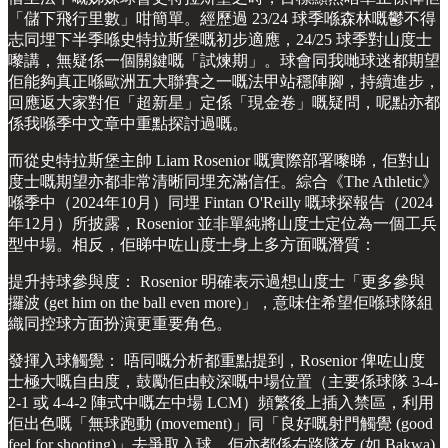
「儲下飛行里數」咁簡單。經歷過 23/24 球季喺森林嘅鬱不得
志同埋下半季喺史特拉斯堡嘅初步適應，24/25 球季對山度士
嚟講，無疑係一個關鍵嘅「試煉期」。球會同我哋球迷都期望
佢能夠真正喺歐洲五大聯賽之一嘅法甲站穩陣腳，持續進步，
回應返大家對佢「超新星」定係「現金卷」嘅疑問，呢點亦都
係我喺季中文章中重點探討過嘅。
而從史特拉斯堡主帥 Liam Rosenior 嘅實際部署嚟睇，佢對山
度士嘅期望亦都非常清晰同埋充滿信任。綜合《The Athletic》
喺季中（2024年10月）同埋 Fintan O'Reilly 嘅球探報告（2024
年12月）所披露，Rosenior 並非單純將山度士定位為一個工兵
型中場。相反，佢睇中咗山度士身上多方面嘅潛質：
提升持球參與度： Rosenior 明確表示過想山度士「更多參與
攞波 (get him on the ball even more)」，意味住希望佢喺球隊組
織同控球方面扮演更重要角色。
發揮入球觸覺： 唔同嘅分析都重點提到，Rosenior 俾咗山度
士極大嘅自由度，鼓勵佢由較深嘅中場位置（主要係球隊 3-4-
2-1 或 4-4-2 陣式中嘅左中場 LCM）頻繁後上插入禁區，利用
佢出色嘅「無球跑動 (movement)」同「良好嘅射門觸覺 (good
feel for shooting)」去爭取入球。佢亦都係右路隊友 (如 Bakwa)