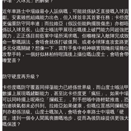
中場「入球荒」的解藥？
近年車路士中場線最令人詬病嘅，可能就係缺乏直接嘅入球貢
獻。安素雖然組織能力出色，但入球並非其首要任務；卡些度
更偏重防守同串連；而拉維亞（假設佢能夠擺脫傷患）亦都唔
係以入球見長。山度士喺法甲展現出嘅後上破門能力同超強把
握力，正正係目前藍軍中場所渴求嘅。佢嗰種深入敵陣完成致
命一擊嘅踢法，會唔會就係打破僵局、或者令球隊進攻套路更
多元化嘅關鍵？想像一下，當對手集中精神睇實我哋前場幾位
攻擊手時，一個好似林柏特咁識後上攝位嘅山度士，會唔會帶
嚟驚喜？
防守硬度再升級？
卡些度嘅防守覆蓋同掃蕩能力已經係世界級，而山度士喺法甲
數據上展現嘅鏟斷能力，甚至比卡些度更「瘋狂」。如果中場
可以同時擺上呢兩位「攔截王」，對手想喺中路輕鬆推進，恐
怕連啖氣都未必抖到。拉維亞如果健康，佢嘅位置感同攔截預
判亦都係頂級。山度士嘅加入，會唔會令車路士中場嘅「硬
度」達到一個令人聞風喪膽嘅地步，從而為後防線提供更強大
嘅保護？