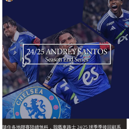
隨住各地聯賽陸續煞科，我嘅車路士 24/25 球季季後回顧系