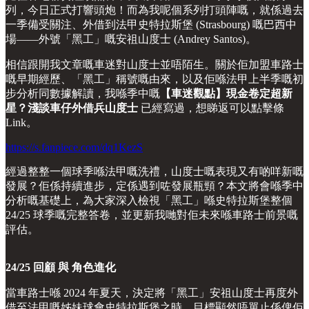
列，今日正式打響頭炮！而為我呢個系列打頭陣嘅，就係過去
一季備受關注、外借到法甲史特拉斯堡 (Strasbourg) 嘅巴西中
場——外號「黑工」嘅安祖山度士 (Andrey Santos)。
相信跟開我文章嘅車迷對山度士並唔陌生。關於佢加盟車路士
嘅早期經歷、「黑工」稱號嘅由來，以及佢喺法甲上半季嘅初
步分析同數據解讀，我喺季中嘅
【車迷觀點】現金卷定超新
星？淺談車仔外借兵山度士
已經寫過，想睇返可以點擊條
Link。
https://s.fanpiece.com/dq1KezS
經過整整一個球季喺法甲嘅洗禮，山度士嘅表現又有啲咩新嘅
發展？佢係持續進步，定係遇到咗發展瓶頸？本文將會喺季中
分析嘅基礎上，為大家深入檢視「黑工」喺史特拉斯堡整個
24/25 球季嘅完整答卷，並更新我哋對佢未來喺車路士前景嘅
評估。
24/25 回顧 與 角色進化
當車路士喺 2024 年夏天，決定將「黑工」安祖山度士再度外
借至法甲嘅姊妹球會史特拉斯堡之時，目標顯然唔單止係俾佢