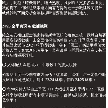
域」，呢種「時機選擇」嘅成熟度，以及喺「更多參與攞波」
嘅前提下，佢喺組織串連方面有冇得到進一步嘅錘鍊同提升，
就係我哋下面分析全年數據時需要重點驗證嘅地方。
24/25 全季表現 & 數據總覽
確立咗安祖山度士喺史特拉斯堡嘅核心角色之後，我哋自然要
用最客觀嘅數據，去全面檢視佢喺整個 24/25 球季嘅表現，尤
其係對比返佢 23/24 球季嘅數據，睇下「黑工」喺法甲呢個大
熔爐入面，究竟進化咗幾多，又有邊啲老問題依然存在，甚至
有冇新嘅隱憂浮現。
⭕️ 入球能力與把握力：中場殺手的驚人蛻變
如果話山度士今季有邊方面係「核彈級」進化，咁一定係佢嘅
入球能力同把握力。對比 23/24 球季，佢喺 24/25 球季：
⭕️ 每90分鐘入球由上季嘅 0.11 大幅提升至本季嘅 0.32，呢個
入球率放喺法甲所有中場球員當中，都係名列前茅、極之頂尖
嘅水平！