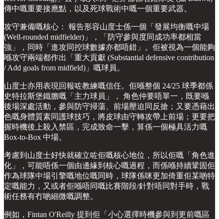
傳中嘅重要接應點，以及死球戰術中嘅一個重要武器。
攻守兼備嘅核心： 報告形容山度士係一個「發展均衡嘅中場
(Well-rounded midfielder)」，「防守參與度同成功率都相當
強」，同時「進攻同控球數據亦都唔錯」。佢被視為一個能夠
喺攻守兩端都作出「重大貢獻 (Substantial defensive contribution
/ Add goals from midfield)」嘅球員。
山度士亦用表現回報咗教練嘅信任。佢喺整個 24/25 球季都係
史特拉斯堡鐵膽嘅「主力球員」， 角色仲要唔單一，既要喺
後場深處活動，參與防守掃蕩、前場壓迫同反搶；又要憑藉出
色嘅身體質素同護球技巧，將皮球由守轉攻帶上前場；更要把
握時機後上殺入禁區，完成致命一擊，算係一個極具活力嘅
Box-to-Box 中場。
考慮到山度士好快就確立咗佢嘅核心地位，所以佢嘅「角色進
化」，可能唔係一個由邊緣到核心嘅過程，而係喺持續鞏固佢
作為球隊中場引擎嘅地位嘅同時，球隊係咪更加倚重佢某啲特
定嘅能力，又或者佢喺唔同嘅比賽階段/針對唔同對手時，戰
術任務有冇啲細微嘅調整。
例如，Fintan O'Reilly 提到佢「小心選擇時機參與到更前嘅區