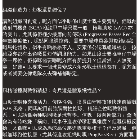
組織創造力：短板還是錯位？
講到組織同創造，呢方面似乎唔係山度士嘅主要賣點。佢嘅創
造射門機會 (SCA) 喺法甲中場只屬一般，預期助攻 (xAG) 亦
唔突出，尤其係佢極少接應向前傳球 (Progressive Passes Rec 全
年數據偏低)，呢點同強調控傳、需要中場球員參與複雜組織
嘅馬蛇體系，似乎有啲格格不入。安素係公認嘅組織核心，拉
維亞亦都有出色嘅長短傳調度能力。如果山度士要喺車仔中場
爭一席位，佢係咪需要喺呢方面有所提升？但當然，人無完
美，好難可以要求一個球員變成六角形戰士樣樣都有，呢方面
或者就要交俾返隊友去彌補都唔定。
風格碰撞與戰術猜想：奇兵還是體系犧牲品？
山度士嗰種充滿活力、侵略性強、擅長由守轉攻後快速前插嘅
B2B 風格，同馬蛇目前強調耐性控球、精細企位嘅戰術體
系，可以話係兩種唔同嘅足球哲學。佢嘅「縱向衝擊力」會唔
會為有時略嫌「橫向」嘅車仔進攻帶嚟新嘅維度？佢嘅積極反
搶，又係咪可以成為馬蛇高位壓迫嘅重要棋子？但反過嚟，佢
喺無球跑位接應（尤其係進攻組織時嘅 ProgPassRec）方面嘅