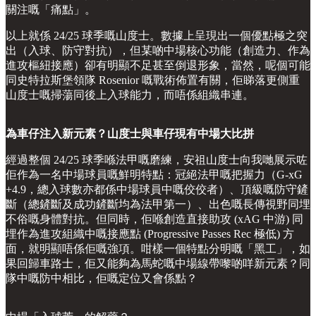
關注嘅「痛點」。
以上就係 24/25 球季嘅山度士。數據上呈現出一個優點極之突
出（入球、防守對抗），但某啲中場核心功能（創造力、作為
進攻樞紐接應）卻有明顯不足甚至倒退形象，當然，呢個可能
同史特拉斯堡領隊 Rosenior 嘅戰術佈置有關，佢睇落更側重
山度士嘅掃蕩同後上入球能力，而唔係組織串連。
為車仔注入新元素？山度士與車仔現有中場大比拼
經過整個 24/25 球季喺法甲嘅磨練，安祖山度士向我哋展示咗
佢作為一名中場球員嘅鮮明特點：冠絕法甲嘅把握力（G-xG
+4.9，總入球數亦都係中場球員中嘅佼佼者）、頂級嘅防守鏟
斷（總鏟斷及成功鏟斷均為法甲第一）、出色嘅長傳視野同埋
不俗嘅身體對抗。但同時，佢喺創造直接助攻 (xAG 中游) 同
埋作為進攻組織中嘅接應點 (Progressive Passes Rec 極低) 方
面，就明顯唔係佢嘅強項。咁樣一個特點分明嘅「黑工」，如
果回歸車路士，佢又能夠為馬蛇嘅中場線帶嚟啲咩新元素？同
隊中嘅防中相比，佢嘅定位又會係點？