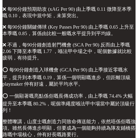
❌ 每90分鐘預期助攻 (xAG Per 90) 由上季嘅 0.11 微降至本季
嘅 0.10，表現中規中矩，未算突出。
❌ 每90分鐘關鍵傳球 (Key Passes Per 90) 由上季嘅 0.65 上升至
本季嘅 0.85，算係由比較一般嘅水平提升到平均線。
❌ 不過，每90分鐘創造射門機會 (SCA Per 90) 反而由上季嘅
2.06 下降至本季嘅 1.77 ，喺法甲中場之中，呢個數據就比較
疲弱，有待提升。
⭕️ 每90分鐘創造入球機會 (GCA Per 90) 由上季接近零嘅水
平，提升到本季嘅 0.19，算係一個明顯嘅進步，但距離頂級
playmaker 仲有好遠，屬於平均水平。
⭕️ 一個顯著嘅亮點係佢嘅長傳成功率，由上季嘅 74.4% 大幅
提升至本季嘅 80.2%，呢個準繩度喺法甲中場當中屬於頂級行
列！
整體嚟講，山度士嘅創造力同致命傳送能力，依然唔係佢嘅強
項。雖然長傳進步明顯，但要成為一個能夠持續為隊友鋪橋搭
路嘅中場核心，仲有好長嘅路要行。