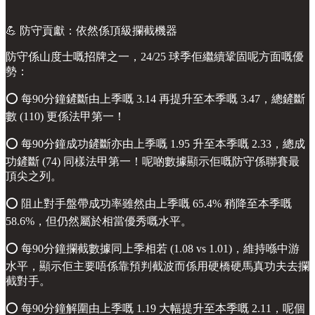
💪 防守貢獻：依然係頂級攔截機器
防守係山度士嘅招牌之一，24/25 球季佢繼續鞏固呢方面嘅優
勢：
⭕️ 每90分鐘鏟斷由上季嘅 3.14 再提升至本季嘅 3.47，總鏟斷
數 (110) 更係法甲第一！
⭕️ 每90分鐘成功鏟斷亦由上季嘅 1.95 升至本季嘅 2.33，總成
功鏟斷 (74) 同樣法甲第一！呢啲數據顯示佢嘅防守係聯賽最
頂尖之列。
⭕️ 阻止對手盤帶成功率雖然由上季嘅 65.4% 稍降至本季嘅
58.6%，但仍然屬於相當優秀嘅水平。
⭕️ 每90分鐘攔截數據同上季相若 (1.08 vs 1.01)，維持喺中游
水平，顯示佢主要唔係靠預判截波而係用硬橋硬馬真功夫去攔
截對手。
⭕️ 每90分鐘解圍由上季嘅 1.19 大幅提升至本季嘅 2.11，呢個