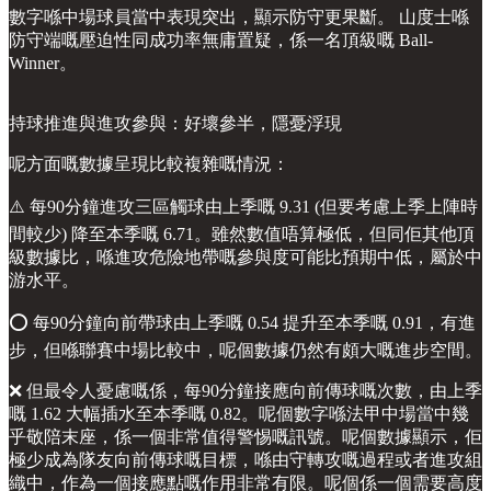
數字喺中場球員當中表現突出，顯示防守更果斷。 山度士喺
防守端嘅壓迫性同成功率無庸置疑，係一名頂級嘅 Ball-
Winner。
持球推進與進攻參與：好壞參半，隱憂浮現
呢方面嘅數據呈現比較複雜嘅情況：
⚠️ 每90分鐘進攻三區觸球由上季嘅 9.31 (但要考慮上季上陣時
間較少) 降至本季嘅 6.71。雖然數值唔算極低，但同佢其他頂
級數據比，喺進攻危險地帶嘅參與度可能比預期中低，屬於中
游水平。
⭕️ 每90分鐘向前帶球由上季嘅 0.54 提升至本季嘅 0.91，有進
步，但喺聯賽中場比較中，呢個數據仍然有頗大嘅進步空間。
❌ 但最令人憂慮嘅係，每90分鐘接應向前傳球嘅次數，由上季
嘅 1.62 大幅插水至本季嘅 0.82。呢個數字喺法甲中場當中幾
乎敬陪末座，係一個非常值得警惕嘅訊號。呢個數據顯示，佢
極少成為隊友向前傳球嘅目標，喺由守轉攻嘅過程或者進攻組
織中，作為一個接應點嘅作用非常有限。呢個係一個需要高度