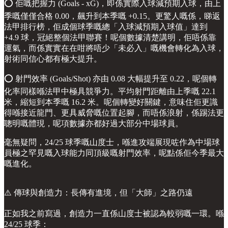
⭕️ 佢嘅把握力 (Goals - xG)，即係實際入球減預期入球，由上
季嘅僅僅合格 0.00，飆升到本季嘅 +0.15。更驚人嘅係，睇返
法甲排行榜，佢成個球季嘅總「入球減預期入球值」達到
+4.9 球，冠絕整個法甲聯賽！呢個數據清楚講明，佢唔係靠
運氣，而係實實在在咁將唔少「未必入」嘅機會轉化為入球，
射術同信心都有極大提升。
⭕️ 射門效率 (Goals/Shot) 亦由 0.08 大幅提升至 0.22，呢個轉
化率同樣喺法甲中極具競爭力。平均射門距離由上季嘅 22.1
米，縮短到本季嘅 16.2 米。呢個轉變好關鍵，意味住佢更識
得喺接近龍門、更具威脅嘅位置起腳，而唔係浪射，係踢法更
聰明嘅體現，呢項數據亦都好過大部分中場球員。
毫無疑問，24/25 球季嘅山度士，喺進攻端展現咗作為中場球
員極之罕見嘅入球能力同頂級嘅射門效率，呢點係佢今季最大
嘅進化。
⚠️ 傳球與創造力：長傳有進境，但「大師」之路仍遠
正如我之前寫過，創造力一直係山度士被認為較弱嘅一環。喺
24/25 球季：