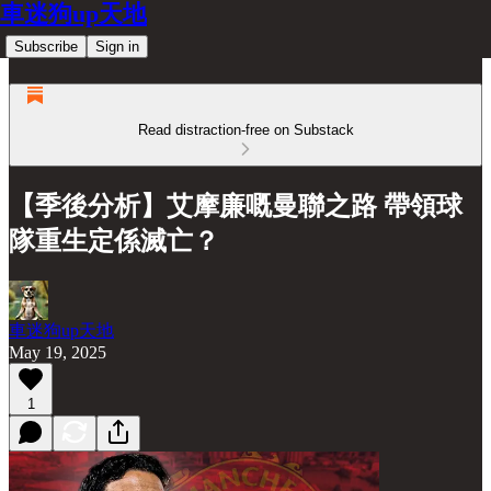
車迷狗up天地
Subscribe
Sign in
Read distraction-free on Substack
【季後分析】艾摩廉嘅曼聯之路 帶領球
隊重生定係滅亡？
車迷狗up天地
May 19, 2025
1