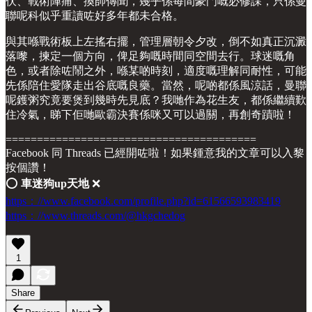
伏、戰術陣痛、換帥傳聞，幾乎係每間豪門嘅必修課，只係曼
聯呢科似乎重讀咗好多年都未合格。
與其喺戰術板上左搖右擺，管理層朝令夕改，倒不如真正沉澱
落嚟，揀定一個方向，俾足夠嘅時間同空間去行。球迷嘅角
色，或者除咗鬧之外，喺某啲時刻，適度嘅理解同耐性，可能
先係陪住愛隊走出谷底嘅良藥。當然，呢啲都係風涼話，曼聯
呢鑊粥究竟要煲到幾時先見底？我哋作為花生友，都係繼續歎
住冷氣，睇下佢哋歐霸決賽係咪又可以過關，再創奇蹟啦！
========================================
Facebook 同 Threads 已經開咗啦！如果鍾意我的文章可以入黎
按個讚！
⭕️
車迷狗up天地
❌
https：//www.facebook.com/profile.php?id=61566593983419
https：//www.threads.com/@hkgchedog
1
Share