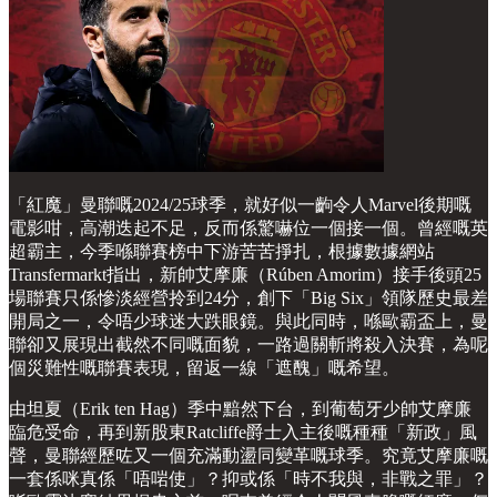
「紅魔」曼聯嘅2024/25球季，就好似一齣令人Marvel後期嘅
電影咁，高潮迭起不足，反而係驚嚇位一個接一個。曾經嘅英
超霸主，今季喺聯賽榜中下游苦苦掙扎，根據數據網站
Transfermarkt指出，新帥艾摩廉（Rúben Amorim）接手後頭25
場聯賽只係慘淡經營拎到24分，創下「Big Six」領隊歷史最差
開局之一，令唔少球迷大跌眼鏡。與此同時，喺歐霸盃上，曼
聯卻又展現出截然不同嘅面貌，一路過關斬將殺入決賽，為呢
個災難性嘅聯賽表現，留返一線「遮醜」嘅希望。
由坦夏（Erik ten Hag）季中黯然下台，到葡萄牙少帥艾摩廉
臨危受命，再到新股東Ratcliffe爵士入主後嘅種種「新政」風
聲，曼聯經歷咗又一個充滿動盪同變革嘅球季。究竟艾摩廉嘅
一套係咪真係「唔啱使」？抑或係「時不我與，非戰之罪」？