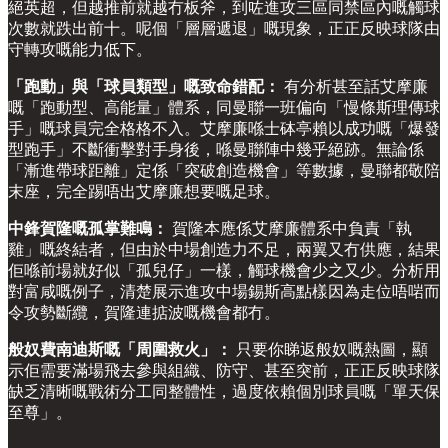
絕英超，但越推前就越冇板斧，到咗進攻三區同禁區內嘅觸球
次數就跌出前十。呢個「層層遞退」嘅現象，正正反映球隊由
守轉攻嘅能力低下。
「跑動」與「球員類型」嘅致命錯配：
有分析甚至話艾摩廉
嘅「跑動型、高能量」體系，同曼聯一班偏向「慢條斯理傳球
手」嘅球員完全格格不入。艾摩廉喺士砵亭賴以成功嘅「爆發
型跑手」不斷衝擊對手身後，喺曼聯陣中幾乎絕跡。無論係
「漸進帶球距離」定係「突破創造機會」等數據，曼聯都敬陪
末座，完全踢唔出艾摩廉想要嘅足球。
中鋒賀隆嘅孤掌難鳴：
賀隆本應係艾摩廉體系中負責「執
雞」嘅終結者，但由於中場創造力不足，兩翼又冇供應，結果
佢喺前場就好似「孤兒仔」一樣，觸球機會少之又少。分析用
對富咸嘅例子，清楚展示進攻中場錫斯高點樣因為走位唔啱而
令攻勢斷纜，賀隆連掂波嘅機會都冇。
般奴費南迪斯嘅「周圍救火」：
只要你睇返般奴嘅熱圖，顯
示佢需要滿場飛去參與組織、防守、甚至突前，正正反映球隊
缺乏清晰嘅戰術分工同整體性，過度依賴個別球員嘅「單天保
至尊」。