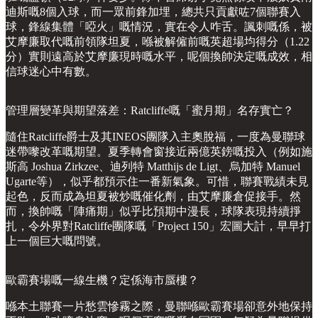
迪斯嘅8個入球，而一眾前鋒加埋，總共只貢獻咗7個聯賽入
球，鋒線集體「啞火」嘅情況，實在令人咋舌。諷刺嘅係，被
艾摩廉取代嘅前領隊坦夏，喺被解僱前嘅英超場均得分（1.22
分）實則遠高於艾摩廉現時嘅水平，呢個換帥決定嘅成效，相
信球迷心中有數。
管理層變革與期望落差：Ratcliffe嘅「蜜月期」名存實亡？
隨住Ratcliffe爵士及其INEOS團隊入主奧脫福，一度為曼聯球
迷帶嚟改革嘅期望。夏季轉會窗接近兩億英鎊嘅投入（例如施
斯高 Joshua Zirkzee、迪列特 Matthijs de Ligt、烏加特 Manuel
Ugarte等），似乎都預示住一番新氣象。可惜，聯賽戰績未見
起色，反而成為坦夏被炒嘅催化劑，由艾摩廉倉促接手。然
而，換帥嘅「陣痛期」似乎比預期中漫長，球隊表現持續掙
扎，令外界對Ratcliffe團隊嘅「Project 150」宏圖大計，早早打
上一個巨大嘅問號。
歐霸賽場嘅一線生機？定係海市蜃樓？
喺本土聯賽一片愁雲慘霧之際，曼聯喺歐霸賽場卻意外地保持