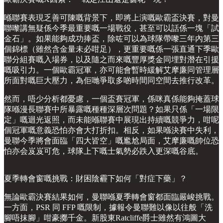
喺聯賽表現乏善可陳嘅背景下，即將上演嘅歐霸盃決賽，對曼
聯嚟講無疑係今季最重要嘅一場戰役，甚至可以話係一塊「試
金石」。如果能夠成功捧盃，除咗可以為球隊帶嚟三年內第三
個錦標（雖然含金量未必咁足），更重要嘅係一張直通下季歐
聯分組賽嘅入場券，以及隨之而來嘅豐厚獎金同埋對潛在引援
嘅吸引力。一個歐霸冠軍，亦可能會暫時緩解艾摩廉同管理層
所面對嘅巨大壓力，為佢哋爭取多啲時間同空間去推行改革。
然而，唔少分析都憂慮，一個盃賽冠軍，係咪真係能夠掩蓋球
隊喺漫長聯賽中所暴露嘅種種深層次問題？如果只係「一場限
定」嘅迴光返照，而未能喺聯賽中展現出持續嘅競爭力，咁呢
個冠軍嘅意義恐怕亦會大打折扣。相反，如果喺決賽中失利，
曼聯今季將會面臨「四大皆空」嘅尷尬局面，艾摩廉嘅帥位恐
怕亦会岌岌可危，球隊上下嘅士氣勢必跌入更深嘅谷底。
夏季轉會窗嘅挑戰：財困陰霾下如何「對症下藥」？
無論歐霸決賽結果如何，曼聯喺夏季轉會窗都面臨嚴峻挑戰。
一方面，PSR 同 FFP 嘅限制，據報令曼聯難以像以往般「洗
腳唔抹腳」咁豪擲千金。新股東Ratcliffe爵士雖然有鴻圖大