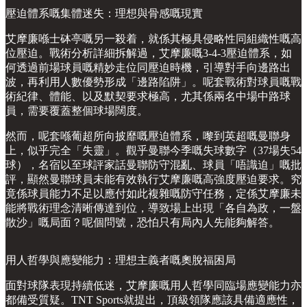
壓迫體系嘅集體迷失：理想與骨感嘅現實
艾摩廉喺士砵亭嘅另一殺着，就係其極具侵略性同組織性嘅高
位壓迫。戰術分析詳細拆解過，艾摩廉嘅3-4-3壓迫體系，如
何透過前場球員嘅精妙走位同壓迫時機，引導對手向邊路出
波，再利用人數優勢形成「邊路陷阱」。呢套戰術對球員嘅戰
術紀律、體能、以及默契要求極高，尤其係兩名中場中路球
員，需要覆蓋整個球場闊度。
然而，呢套喺葡超所向披靡嘅壓迫體系，嚟到英超嘅曼聯身
上，似乎完全「失靈」。觀乎曼聯今季嘅失球數字（37場失54
球），名宿以至球評家話曼聯防守混亂、球員「唔識迫」嘅批
評，顯然曼聯球員未能有效執行艾摩廉嘅高強度壓迫要求。究
竟係球員能力不足以應付如此複雜嘅防守任務，定係艾摩廉未
能將戰術理念清晰傳達到位，導致場上出現「各自為政，一盤
散沙」嘅局面？呢個問號，恐怕只有局內人先能夠解答。
用人哲學與應變能力：理想主義者嘅奧脫福困局
面對球隊表現持續低迷，艾摩廉嘅用人哲學同臨場應變能力亦
都備受質疑。TNT Sports就提出，頂級領隊應該具備適應性，