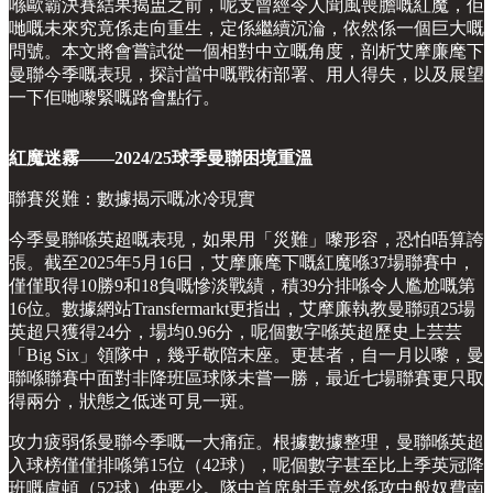
喺歐霸決賽結果揭盅之前，呢支曾經令人聞風喪膽嘅紅魔，佢
哋嘅未來究竟係走向重生，定係繼續沉淪，依然係一個巨大嘅
問號。本文將會嘗試從一個相對中立嘅角度，剖析艾摩廉麾下
曼聯今季嘅表現，探討當中嘅戰術部署、用人得失，以及展望
一下佢哋嚟緊嘅路會點行。
紅魔迷霧——2024/25球季曼聯困境重溫
聯賽災難：數據揭示嘅冰冷現實
今季曼聯喺英超嘅表現，如果用「災難」嚟形容，恐怕唔算誇
張。截至2025年5月16日，艾摩廉麾下嘅紅魔喺37場聯賽中，
僅僅取得10勝9和18負嘅慘淡戰績，積39分排喺令人尷尬嘅第
16位。數據網站Transfermarkt更指出，艾摩廉執教曼聯頭25場
英超只獲得24分，場均0.96分，呢個數字喺英超歷史上芸芸
「Big Six」領隊中，幾乎敬陪末座。更甚者，自一月以嚟，曼
聯喺聯賽中面對非降班區球隊未嘗一勝，最近七場聯賽更只取
得兩分，狀態之低迷可見一斑。
攻力疲弱係曼聯今季嘅一大痛症。根據數據整理，曼聯喺英超
入球榜僅僅排喺第15位（42球），呢個數字甚至比上季英冠降
班嘅盧頓（52球）仲要少。隊中首席射手竟然係攻中般奴費南