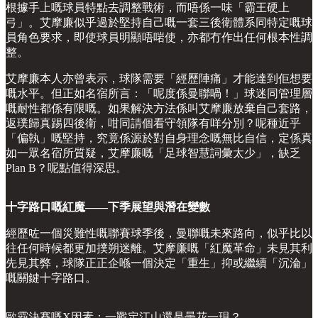
根據手上嘅球員特點去調整戰術，而唔係一味「霸王硬上
弓」。艾摩廉似乎過於堅持自己嘅一套三後衛體系同特定嘅球
員角色要求，即使球員明顯唔啱使，亦都冇作出任何根本性調
整。
艾摩廉本人亦曾表示，球隊需要「經歷陣痛」才能達到佢想要
嘅水平。但正如名宿所言：「呢度係曼聯喎！」球迷同管理層
嘅耐性都係有限嘅。如果解決方法係叫艾摩廉放棄自己套路，
返璞歸真踢四後衛，咁同請個看守領隊有咩分別？呢種近乎
「偏執」嘅堅持，究竟係源於對自身理念嘅無比自信，定係真
如一眾名宿所質疑，艾摩廉嘅「足球智慧詞彙太少」，缺乏
Plan B？呢點值得深思。
十字路口嘅紅魔——下季展望與潛在變數
經歷咗一個災難性嘅聯賽球季後，曼聯嘅未來路向，似乎比以
往任何時候都更加撲朔迷離。艾摩廉嘅「紅魔革命」未見其利
先見其弊，球隊正正企喺一個決定「重生」抑或繼續「沉淪」
嘅關鍵十字路口。
歐霸決賽嘅X因素：一戰定江山還是曇花一現？