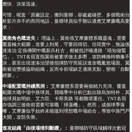
應快、決策迅速。
可惜，呢套「原廠設定」搬到曼聯，卻處處碰壁。多個戰術分
析影片亦不約而同地話，曼聯球員似乎難以適應艾摩廉嘅高要
求：
翼衛角色嘅迷失：
理論上，翼衛係艾摩廉體系嘅靈魂，需要
覆蓋極大範圍，攻要上到尾，守要回得切。但現實中，無論係
達洛治 定係傳聞中嘅新兵杜古，都被批評喺邊路「唔知做緊
乜」。TNT名宿直指翼衛被要求做太多嘢，攻防轉換時猶豫不
決，甚至出現達洛治望後指揮防守而延誤進攻嘅尷尬場面。翼
衛被迫墮後協助組織，反而令前場缺乏邊路支點，變相「自斷
經脈」。
中場配置嘅持續黑洞：
艾摩廉體系需要兩個精力充沛、覆蓋
範圍大嘅中場中路球員。我喺季中分析已點出除烏加特外，其
他球員如明奴、艾力臣、卡斯美路 等都難堪重任。TNT名宿
亦強調三後衛前需要可靠嘅「掃蕩機」。然而，成個球季落
嚟，艾摩廉似乎始終未能搵到理想嘅中場組合，導致中路門戶
大開，攻防失衡。
進攻組織「由後場猜到斷纜」：
曼聯喺防守區域觸球次數冠