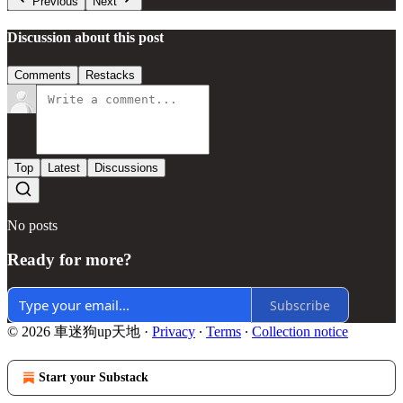
Previous
Next
Discussion about this post
Comments
Restacks
Top
Latest
Discussions
No posts
Ready for more?
Subscribe
© 2026 車迷狗up天地
·
Privacy
∙
Terms
∙
Collection notice
Start your Substack