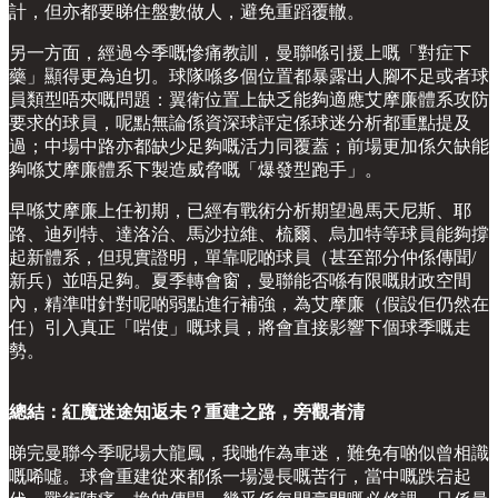
計，但亦都要睇住盤數做人，避免重蹈覆轍。
另一方面，經過今季嘅慘痛教訓，曼聯喺引援上嘅「對症下
藥」顯得更為迫切。球隊喺多個位置都暴露出人腳不足或者球
員類型唔夾嘅問題：翼衛位置上缺乏能夠適應艾摩廉體系攻防
要求的球員，呢點無論係資深球評定係球迷分析都重點提及
過；中場中路亦都缺少足夠嘅活力同覆蓋；前場更加係欠缺能
夠喺艾摩廉體系下製造威脅嘅「爆發型跑手」。
早喺艾摩廉上任初期，已經有戰術分析期望過馬天尼斯、耶
路、迪列特、達洛治、馬沙拉維、梳爾、烏加特等球員能夠撐
起新體系，但現實證明，單靠呢啲球員（甚至部分仲係傳聞/
新兵）並唔足夠。夏季轉會窗，曼聯能否喺有限嘅財政空間
內，精準咁針對呢啲弱點進行補強，為艾摩廉（假設佢仍然在
任）引入真正「啱使」嘅球員，將會直接影響下個球季嘅走
勢。
總結：紅魔迷途知返未？重建之路，旁觀者清
睇完曼聯今季呢場大龍鳳，我哋作為車迷，難免有啲似曾相識
嘅唏噓。球會重建從來都係一場漫長嘅苦行，當中嘅跌宕起