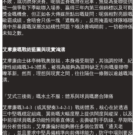
不敗，成功躋身決賽。呢個盃賽嘅潛在冠軍，無疑為曼聯提供
咗一個爭取下季歐聯入場券、贏得三年內第三個錦標以及可觀
獎金嘅機會。但正如各大傳媒所點出嘅疑問：呢個相對亮眼嘅
歐霸成績，會唔會只係一塊「遮醜布」，反而掩蓋咗球隊喺聯
賽中所暴露嘅深層次結構性問題？喺決賽鳴哨前，一切都仲係
未知之數。
艾摩廉嘅戰術藍圖與現實鴻溝
艾摩廉由士砵亭轉戰奧脫福，本身備受期望，其強調控球、紀
律性組織嘅3-4-3體系，被視為能夠為當時缺乏方向嘅曼聯帶
嚟革新。然而，理想與現實之間，往往隔住一條難以逾越嘅鴻
溝。
「艾式三後衛」嘅水土不服：體系與球員嘅磨合陣痛
艾摩廉嘅3-4-3（或其變奏3-4-2-1）戰術體系，核心在於透過
三中堅嘅穩定組織、翼衛嘅大幅度壓上提供闊度與縱深，以及
中前場球員嘅多功能性同垂直傳送，去撕破對手防線。早期戰
術分析曾指出，艾摩廉偏好能夠勝任多個位置嘅「通天老
倌」，並且要求中堅具備精準向前傳球能力，防守中場則要反