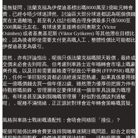
毫無疑問，法蘭克福為伊傑迪基標出嘅8000萬至1億歐元轉會
費，已經令唔少球迷譁然。討論區大部分球迷都認為呢個價錢
實在太過離地，甚至有人估計佢嘅合理身價最多只係5000至
5500萬歐元左右。有球迷更直接將佢同奧斯文 (Victor
Osimhen) 或者基奧基尼斯 (Viktor Gyökeres) 等其他潛在目標比
較，認為後者即使需要支付更高嘅人工，整體性價比可能都比
伊傑迪基更為吸引。
當然，亦有評論指出，呢個只係法蘭克福嘅開天殺價，最終成
交價未必會去到咁高。但考慮到車路士近年喺轉會市場上嘅豪
爽作風，以及目前需要嚴格遵守財政公平條例 (FFP/PSR) 嘅壓
力，任何一筆巨額投資都必須經過深思熟慮。如果真係要用接
近一億嘅價錢去買一個年僅22歲、雖然潛力優厚但把握力仲有
待觀察嘅前鋒，管理層肯定要俾球迷一個非常具說服力嘅理
由。有球迷甚至諷刺我哋嘅管理層「好似對低價談判過敏
咁」，呢種不滿情緒，正正源於對球會近年轉會策略嘅質疑。
風格與車路士戰術嘅適配性：會唔會同積臣「撞位」？
呢個可能係比轉會費更值得我哋車迷關注嘅問題。綜合之前嘅
球探報告同觀察，伊傑迪基嘅踢法特點——活動範圍廣、擅長