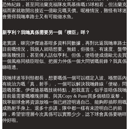
恐怖紀錄，甚至同法蘭克福隊友馬慕殊嘅15球相若，但法蘭克
福而家就敢開出接近一億歐元嘅天價。呢種情況，難怪有球迷
會覺得我哋車路士又有可能做水魚。
新亨利？我哋真係需要另一個「積臣」咩？
老實講，睇完伊傑迪基咁多資料同數據，再對比返我哋車路士
目前嘅情況，我個人就唔想要。無錯，佢後生、有速度、盤帶
睇落幾悅目，甚至俾人話似亨利。但係，使唔使成億歐元去買
一個風格同積臣咁似、把握力仲係一個大問號嘅前鋒？我真係
睇唔透。
我哋球迷等到頸都長，想要嘅係一個可以穩定入波、喺禁區內
有統治力嘅「真．射手」，一個可以解決我哋鋒線「便秘」問
題嘅答案。伊傑迪基嘅技術特點，恕我直言，似乎並唔係我哋
目前最需要嘅嗰塊拼圖。與其Copy & Paste買多個積臣返黎，
我寧願球會將資源放喺一個已經證明過自己、能夠即插即用嘅
成熟射手身上。退多十步講，隊中都一樣有未證明自己的前
鋒，希望管理層今次真係可以實際少少，諗下球會真係要啲咩
仲好啦。