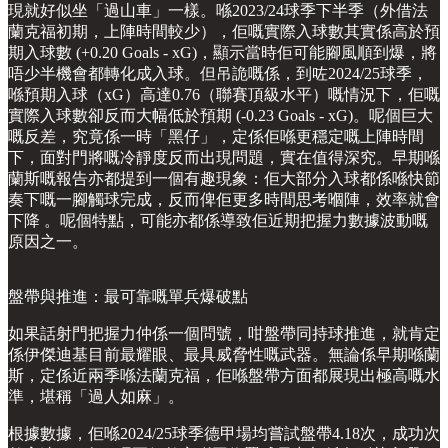
現就好似坐「過山車」一樣。喺2023/24球季下半季（外借法
蘭克福初期，上陣時間較少），佢嘅實際入球數其實係高於預
期入球數 (+0.20 Goals - xG)，顯示當時佢可能腳風順到爆，將
唔少半機會都轉化成入球。但吊詭嘅係，到咗2024/25球季，
喺預期入球（xG）高達0.76（聯賽頂級水平）嘅情況下，佢嘅
實際入球數卻反而大幅低於預期 (-0.23 Goals - xG)。呢個巨大
嘅反差，究竟係一時「黑仔」，定係佢喺更穩定嘅上陣時間
下，面對門將嘅冷靜度反而出現問題，實在值得深究。早期喺
蘭斯嘅報告亦都提到一個有趣現象：佢大部分入球都係喺快節
奏下嘅一腳觸球完成，反而俾佢更多時間思考嗰陣，效率就會
下降 。呢個特點，可能亦都係導致佢近期把握力數據波動嘅
原因之一。
盤帶與推進：最可靠嘅單兵爆破點
如果話射門把握力仲係一個問號，咁盤帶同持球推進，就肯定
係伊傑迪基目前最耀眼、最具威脅性嘅武器。無論係早期喺蘭
斯，定係近兩季喺法蘭克福，佢喺盤帶方面都展現出極高嘅水
準，堪稱「過人如麻」。
根據數據，佢喺2024/25球季德甲場均嘗試盤帶4.18次，成功次