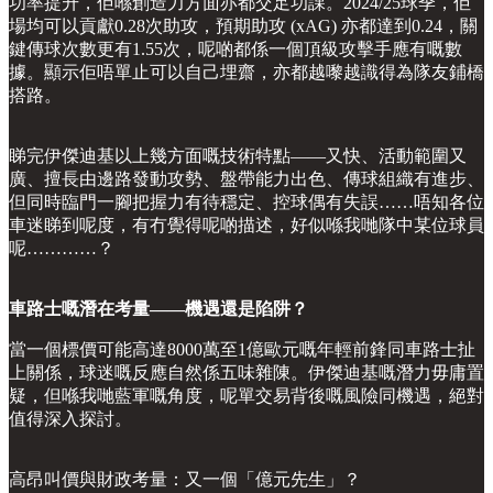
功率提升，佢喺創造力方面亦都交足功課。2024/25球季，佢
場均可以貢獻0.28次助攻，預期助攻 (xAG) 亦都達到0.24，關
鍵傳球次數更有1.55次，呢啲都係一個頂級攻擊手應有嘅數
據。顯示佢唔單止可以自己埋齋，亦都越嚟越識得為隊友鋪橋
搭路。
睇完伊傑迪基以上幾方面嘅技術特點——又快、活動範圍又
廣、擅長由邊路發動攻勢、盤帶能力出色、傳球組織有進步、
但同時臨門一腳把握力有待穩定、控球偶有失誤……唔知各位
車迷睇到呢度，有冇覺得呢啲描述，好似喺我哋隊中某位球員
呢…………？
車路士嘅潛在考量——機遇還是陷阱？
當一個標價可能高達8000萬至1億歐元嘅年輕前鋒同車路士扯
上關係，球迷嘅反應自然係五味雜陳。伊傑迪基嘅潛力毋庸置
疑，但喺我哋藍軍嘅角度，呢單交易背後嘅風險同機遇，絕對
值得深入探討。
高昂叫價與財政考量：又一個「億元先生」？