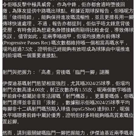
令佢喺反擊中極具威脅 。作為中鋒，佢亦都會適時墮後回
撤，為隊友提供中路嘅出球點。根據近期球探報告，佢喺呢方
面「做得唔錯」，能夠保持進攻嘅流暢性，並且更擅長用一腳
傳球快速處理 。不過，報告亦都提到，佢似乎唔太鍾意背後
受壓，有時會因為想避免身體接觸而顯得比較倉促，導致傳球
失誤 。儘管如此，近兩季喺德甲，佢場均接應向前傳球
(Progressive Passes Rec) 嘅次數都維持喺一個相當高嘅水平，
場均超過7.5次，證明佢已經能夠有效咁成為球隊由中場推進
到前場嘅一個重要連接點。
射門與把握力：「高產」背後嘅「臨門一腳」謎團
伊傑迪基嘅射門慾望相當強烈，尤其喺2024/25球季，佢場均
射門次數高達4.00次，射正次數亦有1.55次，呢兩個數字喺德
甲前鋒中都屬於非常活躍嘅「射門機器」。更重要嘅係，佢嘅
射門選擇並非盲目「浪射」，數據顯示佢喺2024/25球季平均
每腳非十二碼射門嘅預期入球值 (npxG/Shot) 達到0.17，呢個
水平喺聯賽前鋒中屬於優秀，證明佢好多時能夠喺高質素嘅位
置起腳。
然而，講到最關鍵嘅臨門一腳把握能力，伊傑迪基近兩季嘅表