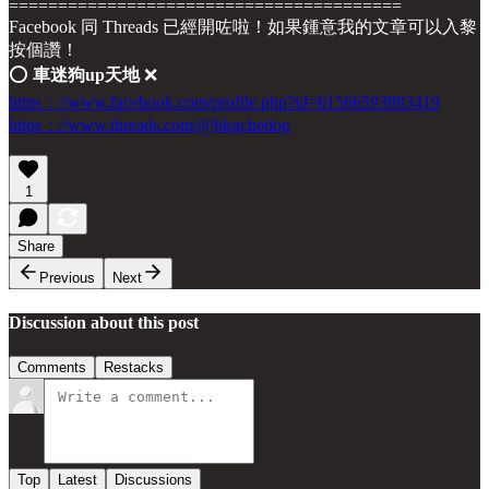
========================================
Facebook 同 Threads 已經開咗啦！如果鍾意我的文章可以入黎
按個讚！
⭕️
車迷狗up天地
❌
https：//www.facebook.com/profile.php?id=61566593983419
https：//www.threads.com/@hkgchedog
1
Share
Previous
Next
Discussion about this post
Comments
Restacks
Top
Latest
Discussions