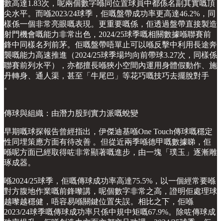
數高達1.83次，呢兩個數字喺同位置球員中都係名副其實嘅頂
尖水平。而喺2023/24球季，佢嘅盤帶成功率更高達46.2%，同
樣係一個非常亮眼嘅表現。更重要嘅係，佢透過盤帶直接製造
射門機會嘅能力非常出色，2024/25球季嘅相關數據喺聯賽前
鋒中同樣名列前茅。佢嘅盤帶唔單止可以喺反擊中利用長途奔
襲嘅能力高速推進（2024/25球季場均向前帶球3.27次，同樣係
聯賽前列水平），亦都擅長喺狹小空間內運用身體假動作、施
丹轉身、通人渠，甚至「牛尾巴」等花巧嘅技巧去擺脫對手
。
傳球與組織：由潛力股到實力派嘅蛻變
早期嘅球探報告曾經指出，伊傑迪基喺One Touch傳球嘅穩定
性同埋策應方面有待改善 。但從近兩季喺德甲嘅數據睇，佢
喺呢方面已經取得咗非常顯著嘅進步，由一塊「璞玉」逐漸雕
琢成器。
喺2024/25球季，佢嘅傳球成功率高達75.5%，以一個經常要喺
對方腹地作業嘅前鋒嚟講，呢個數字非常之高，證明佢處理球
越嚟越穩健，唔容易喺關鍵位置失誤。相比之下，佢喺
2023/24球季嘅傳球成功率只係中規中矩嘅67.9%。除咗傳球成