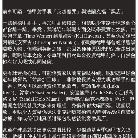
前車可鑑：德甲射手嘅「英超魔咒」與法蘭克福「黑店」
一聽到德甲射手，再加埋高價轉會，相信唔少車路士球迷個心
都會離一離。畢竟，我哋近年喺呢方面交嘅學費實在太多。由
添姆雲拿 (Timo Werner) 到夏維斯 (Kai Havertz)，甚至係受傷患
困擾嘅安宮古 (Christopher Nkunku)，佢哋喺德甲都曾經係響噹
噹嘅人物，但嚟到英超之後，都因為種種原因未能完全踢出身
價。呢啲前車之鑑，令車迷對再次重金投資德甲前鋒，自然會
抱有好大嘅戒心同疑慮。
更令球迷擔心嘅，可能係賣家法蘭克福嘅往績。呢間德甲球會
近年被譽為「前鋒加工廠」，非常擅長將有潛力嘅攻擊手打磨
一番，然後再以高價賣俾其他豪門。無論係祖域 (Luka
Jović)、賀拿 (Sébastien Haller)、安達施華 (André Silva) 定係高
路文尼 (Randal Kolo Muani)，佢哋喺法蘭克福都踢到曉飛，但
離開之後嘅發展大多未如理想，身價亦都大幅回落。呢個現
象，令唔少人質疑係咪法蘭克福嘅戰術體系特別容易俾前鋒刷
數據，抑或係佢哋真係咁識包裝然後劏客做黑店。
甚至有球迷就提出更尖銳嘅比較：伊傑迪基今季德甲攻入15
球，數據上仲未追得上當年添姆雲拿喺RB萊比錫單季28球嘅