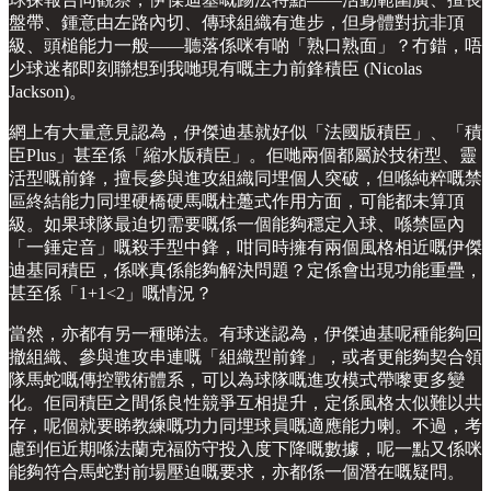
盤帶、鍾意由左路內切、傳球組織有進步，但身體對抗非頂
級、頭槌能力一般——聽落係咪有啲「熟口熟面」？冇錯，唔
少球迷都即刻聯想到我哋現有嘅主力前鋒積臣 (Nicolas
Jackson)。
網上有大量意見認為，伊傑迪基就好似「法國版積臣」、「積
臣Plus」甚至係「縮水版積臣」。佢哋兩個都屬於技術型、靈
活型嘅前鋒，擅長參與進攻組織同埋個人突破，但喺純粹嘅禁
區終結能力同埋硬橋硬馬嘅柱躉式作用方面，可能都未算頂
級。如果球隊最迫切需要嘅係一個能夠穩定入球、喺禁區內
「一錘定音」嘅殺手型中鋒，咁同時擁有兩個風格相近嘅伊傑
迪基同積臣，係咪真係能夠解決問題？定係會出現功能重疊，
甚至係「1+1<2」嘅情況？
當然，亦都有另一種睇法。有球迷認為，伊傑迪基呢種能夠回
撤組織、參與進攻串連嘅「組織型前鋒」，或者更能夠契合領
隊馬蛇嘅傳控戰術體系，可以為球隊嘅進攻模式帶嚟更多變
化。佢同積臣之間係良性競爭互相提升，定係風格太似難以共
存，呢個就要睇教練嘅功力同埋球員嘅適應能力喇。不過，考
慮到佢近期喺法蘭克福防守投入度下降嘅數據，呢一點又係咪
能夠符合馬蛇對前場壓迫嘅要求，亦都係一個潛在嘅疑問。