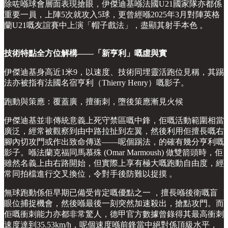
除咗喺球會層面表現搶眼，伊傑迪基喺法國U21國家隊亦都係
重要一員，上陣5次就攻入5球，更曾經喺2025年3月對陣英格
蘭U21嘅友誼賽中上演「帽子戲法」，盡顯其射手本色 。
技術特點全方位解構——「新亨利」嘅虛與實
伊傑迪基身高近1米9，以速度、技術同埋靈活跑位見稱，其踢
法亦被指有法國名宿亨利（Thierry Henry）嘅影子。
跑動與策應：覆蓋廣，擅衝刺，墮後策應漸見火候
伊傑迪基並非傳統意義上死守禁區嘅中鋒，佢嘅活動範圍相當
廣泛，經常被觀察到由中路拉扯到左翼，然後利用佢擅長嘅右
腳內切攻門或作出致命傳送——呢個踢法，的確有幾分亨利嘅
影子。喺法蘭克福同馬慕殊 (Omar Marmoush) 做雙箭頭時，佢
雖然名義上由右路開始，但實際上享有極大嘅跑動自由度，經
常同拍檔進行交叉換位，令對手後防難以捉摸 。
無球跑動係佢早期已備受肯定嘅優點之一 ，擅長喺後衛嘅盲
眼位捕捉機會，然後喺最後一刻突然加速殺出，搶點攻門。而
佢嘅衝刺能力亦都非常驚人，德甲官方數據曾錄得其最高衝刺
速度達到35.53km/h，呢個速度喺前鋒當中絕對係頂級水平，