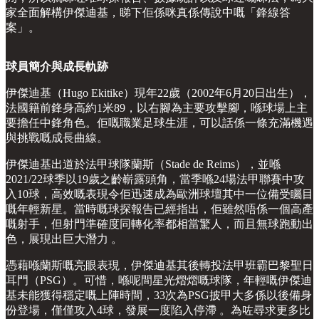
家全面解構伊傑迪基，睇下佢係咪真係傳說中嘅「鋒線答
案」。
球員簡介與成長軌跡
伊傑迪基（Hugo Ekitike）現年22歲（2002年6月20日出生），
法國籍前鋒身高約1米89，以右腳為主要攻擊腳，喺球場上主
要擔任中鋒角色。佢嘅職業足球生涯，可以話係一條充滿機遇
與挑戰嘅成長曲線。
伊傑迪基出道於法甲球隊蘭斯（Stade de Reims），並喺
2021/22球季以19歲之齡嶄露頭角，當季喺24場法甲聯賽中攻
入10球，高效嘅表現令佢迅速成為歐洲球壇其中一位備受矚目
嘅年輕新星。當時嘅球探報告已經指出，佢雖然唔係一個高產
嘅射手，但射門準確度同轉化率都相當驚人，而且無球跑動出
色，展現出巨大潛力 。
憑藉喺蘭斯嘅亮眼表現，伊傑迪基其後轉投法甲班霸巴黎聖日
耳門（PSG）。可惜，喺呢間星光熠熠嘅球隊，年輕嘅伊傑迪
基未能獲得穩定嘅上陣時間，33次為PSG披甲大多係以後備身
份登場，僅僅攻入4球，發展一度陷入停滯 。為咗尋求更多比