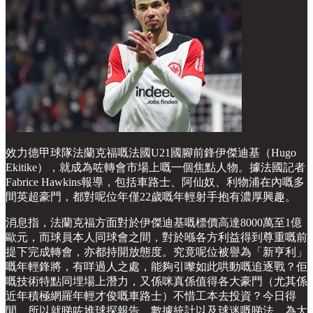
效力德甲球隊法蘭克福嘅法國U21國腳前鋒伊傑迪基（Hugo
Ekitike），就成為咗轉會市場上嘅一個焦點人物。據法國記者
Fabrice Hawkins報導，包括車路士、阿仙奴、利物浦在內嘅多
間英超豪門，都對呢位年僅22歲嘅年輕射手抱有濃厚興趣。
消息指，法蘭克福方面對於伊傑迪基嘅標價高達8000萬至1億
歐元，而球員本人同球會之間，對於喺各方利益得到尊重嘅前
提下完成轉會，亦都持開放態度。究竟呢位被譽為「新亨利」
嘅年輕鋒將，有咩過人之處，能夠引嚟如此哄動嘅追逐戰？佢
嘅技術特點同埋場上潛力，又係咪真係值得各大豪門（尤其係
近年積極網羅年輕才俊嘅車路士）不惜工本去投資？今日得
閒，所以就睇咗堆球探報告、數據統計以及球迷嘅睇法，為大