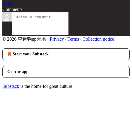
Read →
Comments
© 2026 車迷狗up天地
·
Privacy
∙
Terms
∙
Collection notice
Start your Substack
Get the app
Substack
is the home for great culture