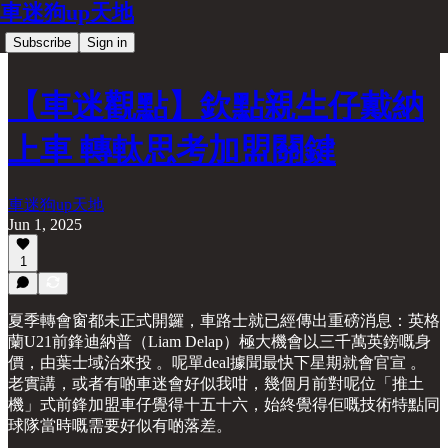
車迷狗up天地
Subscribe
Sign in
【車迷觀點】欽點親生仔戴納
上車 轉軚思考加盟關鍵
車迷狗up天地
Jun 1, 2025
1
夏季轉會窗都未正式開鑼，車路士就已經傳出重磅消息：英格
蘭U21前鋒迪納普（Liam Delap）極大機會以三千萬英鎊嘅身
價，由葉士域治來投 。呢單deal據聞最快下星期就會官宣 。
老實講，或者有啲車迷會好似我咁，幾個月前對呢位「推土
機」式前鋒加盟車仔覺得十五十六，始終覺得佢嘅技術特點同
球隊當時嘅需要好似有啲落差。