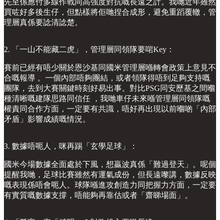
先至係應付多線作戰同高強度對抗嘅長遠之計。我哋近年雖然
買咗好多後生仔，但點樣將佢哋捏合成形，避免重蹈覆轍，管
理層真係要諗清諗楚。
2. 「一山不能藏二虎」，管理層同領隊要啱Key：
賽前已經有唔少關於恩沙基同國米管理層喺轉會政策上意見不
合嘅報導 。一個內部唔夠團結，或者領隊得唔到足夠支持嘅
團隊，去到大賽關鍵時刻好易出事。對比PSG同安歷基之間嗰
種清晰嘅建隊思路同信任 ，我哋車仔未來喺管理層同領隊嘅
權責同合作方面，一定要有共識，唔好再出現以前嗰啲「內部
矛盾」影響成績嘅情況。
3. 數據唔呃人，咪再踢「玄學足球」：
國米今場數據全面處於下風，想贏波真係「難過登天」。呢個
提醒我哋，足球比賽雖然有運氣成份，但長遠嚟講，數據反映
嘅表現係唔會呃人。球隊喺進攻創造力同把握力方面，一定要
有實質嘅數據支撐，唔能夠再靠估或者「齋睇場面」。