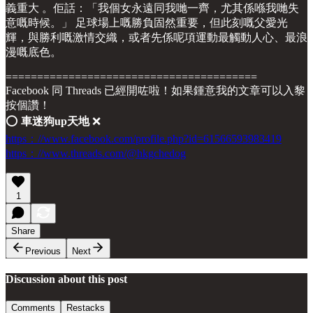
義重大 。佢話：「我個女永遠同我哋一齊，尤其係喺我哋失
意嘅時候。」 足球場上嘅勝負固然重要，但此刻嘅父愛光
輝，與勝利嘅激情交織，或者先係呢項運動最觸動人心、最浪
漫嘅底色。
========================================
Facebook 同 Threads 已經開咗啦！如果鍾意我的文章可以入黎
按個讚！
⭕️
車迷狗up天地
❌
https：//www.facebook.com/profile.php?id=61566593983419
https：//www.threads.com/@hkgchedog
1
Share
Previous
Next
Discussion about this post
Comments
Restacks