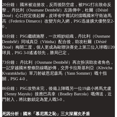
20分鐘： 國米被迫搶攻，反而後防空虛，被PSG打出致命反
擊 。丹比利（Ousmane Dembélé）左路傳中，杜爾（Désiré
Doué）心口控定後起腳，皮球省中嘗試封擋嘅國米守衛迪馬
高（Federico Dimarco）改變方向入網，PSG迅速擴大優勢至2-
0 。
63分鐘： PSG繼續施壓，一次精妙組織，丹比利（Ousmane
Dembélé）同域真亞（Vitinha）配合後，助攻杜爾（Désiré
Doué）梅開二度，個人更成為歐聯決賽史上第三位入球嘅U20
球員，PSG 3-0遙遙領先，勝局已定 。
73分鐘： 丹比利（Ousmane Dembélé）再次扮演助攻者角色，
一記穿越國米整條防線嘅妙傳，交畀卡拉斯基利亞（Khvicha
Kvaratskhelia）單刀射破恩尼森馬（Yann Sommer）嘅十指
關，PSG 4-0 。
86分鐘： PSG攻勢未完，後備上陣嘅另一位19歲小將馬尤盧
（Senny Mayulu）接應巴高拿（Bradley Barcola）嘅傳送，近
門射入，將比數鎖定為驚人嘅5-0 。
死因分析：國米「慕尼黑之恥」三大深層次矛盾