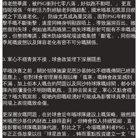
得老態畢露，被PSG衝到七零八落，好似跑不動咁。」 更直
指呢場係「年輕活力對經驗老到嘅錯配，國米喺慕尼黑眾目睽
睽之下迅速老化。」 防線尤其成為重災區，面對PSG年輕攻
擊手嘅不斷衝擊，速度同轉身明顯跟唔上，導致漏洞百出。雖
然個別失球，例如迪馬高喺第二個失球嘅折射可能有不幸嘅成
份，但整體嚟講，國米防線喺呢場波嘅集體「斷電」，同佢哋
季尾嘅疲態以及陣容老化有密不可分嘅關係。
3. 軍心不穩青黃不接，球會政策埋下深層隱患
早喺決賽之前，關於領隊施蒙尼恩沙基帥位不穩嘅傳聞已經甚
囂塵上 。佢對球會管理層長期以嚟「孤寒」嘅轉會政策感到
不滿，加上佢本人嘅合約問題以及同沙特球隊嘅緋聞，都令球
隊內部瀰漫住不明朗嘅氣氛 。主帥去留未定，軍心又點會穩
定？喺大戰當前，呢啲內部嘅暗湧好可能成為影響球員專注度
同場上表現嘅致命傷。
更深層次嘅問題，在於球會近年喺球隊建設上嘅策略。雖然國
米喺恩沙基任內財政上錄得盈利 ，但轉會投入持續緊縮，直
接影響咗球隊嘅新陳代謝。對比之下，今場嘅勝利者PSG，近
年正正係放棄以往「球星政策」，轉而重點投資建立一支「年