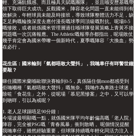
輕、充滿飢餓感、而且極具天賦嘅團隊」，並且喺安歷基嘅帶
領下取得巨大成功。反觀國米，陣容老化問題一直未能得到有
效解決，年輕球員未能及時接班，導致球隊整體活力不足，缺
乏足夠嘅輪換深度去應付漫長嘅球季同頂級嘅對抗。呢場0-5
嘅慘敗，或者就係國米管理層過往喺球隊發展策略上青黃不接
問題嘅一次沉痛報應。The Athletic嘅報導亦都指出，呢場敗仗
幾乎肯定會為國米帶嚟一個新時代，夏季嘅陣容「大換血」勢
在必行 。
花生區：國米輸到「氣都唔敢大聲抖」，我哋車仔有咩警世鐘
要敲？
睇住國際米蘭喺歐聯決賽輸到0-5，真係隔住個mon都感受到
佢哋嗰種「氣都唔敢大聲抖」嘅無奈。我哋作為車路士球迷，
除咗「食花生」之外，從呢場「慕尼黑慘案」之中，又可以學
到啲咩，引以為戒呢？
1. 老人足球踢唔足90分鐘：
今場波最明顯嘅一點，就係國米隊平均年齡偏高嘅「老人院」
陣容，完全被PSG嘅「青春風暴」衝到散晒 。呢個情況提醒
我哋車仔，雖然經驗重要，但球隊持續嘅年輕化同活力注入，