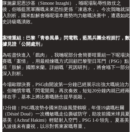
隊施蒙尼恩沙基（Simone Inzaghi），喺呢場恥辱性敗仗之
後，佢喺藍黑軍團嘅未來恐怕更係「凍過水」。今次我哋就深
入剖析，國米點解會喺呢場本應勢均力敵嘅決賽中，遭遇如此
史詩級嘅潰敗。
案情重組：巴黎「青春風暴」閃電戰，藍黑兵團全程捱打，數
據見證「公開處刑」
為咗盡快進入「戲肉」，我哋呢部分會簡要咁重組一下呢場決
賽嘅「案情」，用最精煉嘅方式回顧巴黎聖日耳門（PSG）點
樣「肢解」國際米蘭。詳細嘅「死因研判」，將會喺下一部分
深入剖析。
今場歐聯決賽，PSG由開波第一分鐘已經展示出強大嘅統治力
。佢哋慣常嘅「閃電開局」再次奏效，短短20分鐘內就已經兩
球在手，基本上將比賽嘅懸念提早扼殺 。
12分鐘：PSG嘅攻勢令國米防線風聲鶴唳，年僅19歲嘅杜爾
（Désiré Doué）一次機敏嘅走位撕破防守，助攻前國米球員夏
基美（Achraf Hakimi）輕鬆射入空門，PSG 1-0 領先 。夏基美
入波後未有慶祝，以示對舊東家嘅尊重 。