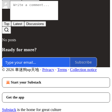
Top
Latest
Discussions
No posts
Ready for more?
Subscribe
© 2026 車迷狗up天地
·
Privacy
∙
Terms
∙
Collection notice
Start your Substack
Get the app
Substack
is the home for great culture