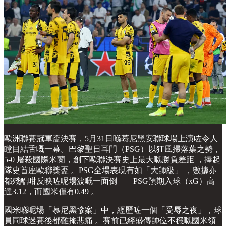
歐洲聯賽冠軍盃決賽，5月31日喺慕尼黑安聯球場上演咗令人
瞠目結舌嘅一幕。巴黎聖日耳門（PSG）以狂風掃落葉之勢，
5-0 屠殺國際米蘭，創下歐聯決賽史上最大嘅勝負差距 ，捧起
隊史首座歐聯獎盃 。PSG全場表現有如「大師級」 ，數據亦
都殘酷咁反映咗呢場波嘅一面倒——PSG預期入球（xG）高
達3.12，而國米僅有0.49 。
國米喺呢場「慕尼黑慘案」中，經歷咗一個「受辱之夜」，球
員同球迷賽後都難掩悲痛 。賽前已經盛傳帥位不穩嘅國米領