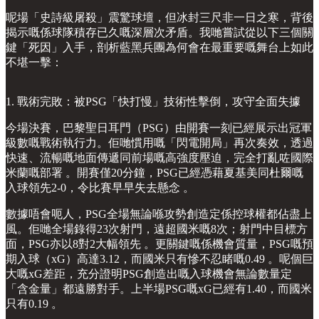
呢場「史詩級屠殺」震驚球壇，但冰封三尺非一日之寒，背後
揭示嘅係球隊積存已久嘅深層次矛盾。我哋嘗試從以下三個關
鍵「死因」入手，剖析藍黑兵團為何會在最重要嘅舞台上如此
不堪一擊：
1. 戰術完敗：被PSG「快打慢」技術性擊倒，攻守全面失據
今場決賽，巴黎聖日耳門（PSG）由開賽一刻已經展示出冠軍
級數嘅戰術執行力。佢哋慣用嘅「閃電開局」再次奏效，透過
快速、流暢嘅地面傳遞同前場嘅高強度壓迫，完全打亂咗國際
米蘭嘅部署 。開賽僅20分鐘，PSG已經憑藉夏基美同杜爾嘅
入球領先2-0，令比賽早早失去懸念 。
數據唔會呃人，PSG全場無論喺攻勢創造定係控球權都佔盡上
風。佢哋全場錄得23次射門，遠超國米嘅8次；射門中目標方
面，PSG亦以8對2大幅領先 。更關鍵嘅係機會質量，PSG嘅預
期入球（xG）高達3.12，而國米只有慘不忍睹嘅0.49 。呢個巨
大嘅xG差距，充分證明PSG創造出嘅入球機會無論數量定
「含金量」都遠勝對手。上半場PSG嘅xG已經有1.40，而國米
只有0.19 。