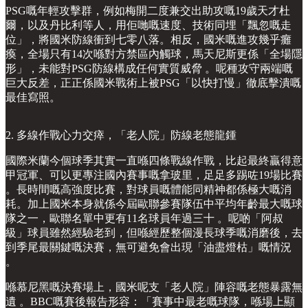
PSG嘅年輕攻擊群，例如梅開二度兼交出助攻嘅19歲天才杜
爾，以及丹比利等人，用佢哋嘅速度、技術同埋「飄忽嘅走
位」，將國米防線衝到七零八落。相反，國米嘅進攻幾乎癱
瘓，全場只有14次喺對方禁區內觸球，馬天尼斯更係「全場隱
形」，未能對PSG防線構成任何實質威脅 。呢種攻守兩端嘅
巨大反差，正正係國米戰術上被PSG「以快打慢」徹底擊潰嘅
最佳寫照。
2. 多線作戰心力交瘁，「老人院」防線老態龍鍾
國際米蘭今個球季其實一直喺四條戰線作戰，比起最終贏得意
甲冠軍、可以更專注國內賽事嘅拿玻里，足足多踢咗19場比賽
。長時間嘅高強度比賽，對球員嘅體能同精神都係極大嘅消
耗。加上國米本身就係今屆歐聯參賽隊伍中平均年齡最大嘅球
隊之一，歐聯名單中更有11名球員年過三十 。呢啲「阿叔
級」球員雖然經驗老到，但喺經歷整個漫長球季嘅消磨後，去
到季尾最關鍵嘅決賽，無可避免會出現「油盡燈枯」嘅情況
。
喺慕尼黑嘅決賽場上，國米呢支「老人院」陣容嘅老態暴露無
遺 。BBC嘅賽後報告形容：「賽事中最老嘅球隊，喺場上顯