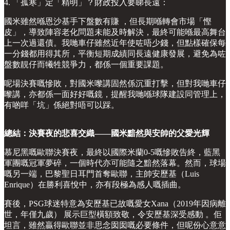
4. 「孤寒」定「精明」？財政投入要睇長遠：
國米雖然喺恩沙基手下盤數有賺 ，但長期喺轉會市場「慳
皮」，導致陣容老化問題未能及時解決，最終可能喺最高舞台
上一次過還債。我哋車仔雖然近年使咗唔少錢，但點樣確保每
一分錢都用得其所，平衡短期成績同長遠健康發展，避免為咗
盤數靚仔而犧牲競爭力，都係一個重要課題。
呢場決賽嘅慘敗，對國米嚟講固然係沉重打擊，但對我哋車仔
嚟講，亦都係一面好好嘅鏡，提醒我哋喺球隊建設同管理上，
有啲咩「坑」係絕對唔可以踩。
總結：決賽夜的悲喜交織——國米黯然與安帥的父愛光輝
慕尼黑嘅歐聯決賽夜，最終以國際米蘭0-5嘅慘敗告終，藍黑
軍團嘅冠軍夢碎，一個時代亦可能隨之黯然落幕。然而，球場
嘅另一端，巴黎聖日耳門首奪歐聯，主帥安歷基（Luis
Enrique）在勝利喜悅中，亦有段極為感人嘅插曲。
賽後，PSG球迷特意為安歷基已故嘅愛女Xana（2019年因病離
世，年僅九歲） 展示巨型橫額致敬，令安歷基深受感動 。佢
坦言，雖然贏得歐聯並非思念囡囡嘅必要條件，但呢份心意意