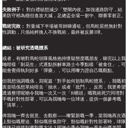
失敗例子：
對白禮頓想減少「雙閘內收」加強邊路防守，結
果防守稍為穩但進攻大減，足總盃全場一射中、聯賽零射正。
戰術完敗：
對曼城下半場被哥帥睇通咗，但馬蛇居然無針對
性調動，只係純粹換人不換戰術，最終被反勝3球。
總結：被研究透嘅體系
或者，有啲對馬蛇領隊風格抱持懷疑態度嘅朋友，睇完以上我
哋咁樣「剝花生」式逐點拆解車路士今季點樣「被食住」，可
能會覺得執到好多「彈藥」，可以用嚟力證自己嘅觀點。
但我想強調嘅係，寫呢篇「對手如何剋制馬蛇體系」，我嘅初
衷並唔係想單純咁去「抽水」或者「批鬥」。反而，我更希望
透過整理呢啲令我哋一次又一次「R晒頭」嘅戰術死穴同埋對
手嘅針對性部署，可以為我哋每一位球迷，提供一個參考嘅
「清單」。
俾我哋一齊去留意、去觀察——嚟緊新嘅一季，當我哋再次遇
上類似嘅壓迫、類似嘅密集防守、類似嘅針對性部署時，球隊
係咪已經搵到應對嘅方法？呢啲今季令我哋一再失分嘅老問