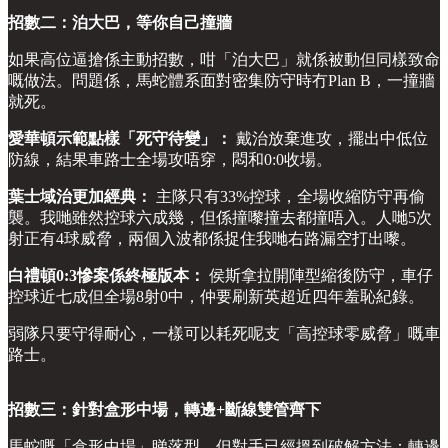
招數二：泊大巴，等你自己撞牆
如果高位逼搶係主動招數，咁「泊大巴」就係被動但同樣致命
嘅做法。問題係，馬蛇體系面對密集防守時冇Plan B，一撞牆
就死。
愛華頓示範點樣「死守待變」：
戴治放棄進攻，擺出中低位
防線，結果車路士全場攻唔穿，悶和0:0收場。
葉士域治更加經典：
主隊只有33%控球，全場收縮防守再偷
襲。我哋雖然控球六成幾，但係撞嚟撞去都撞唔入。人哋5次
射正有4球威脅，兩個入波都係捉住我哋右路漏空打出嚟。
白禮頓0:3慘案係終極版本：
侯斯拿拉開陣型縮後防守，車仔
控球近七成但全場8射0中，仲要刷新英超近四年羞恥紀錄。
弱隊只要守得耐心，一樣可以耗死呢支「高控球零威脅」嘅車
路士。
招數三：針對盒形中場，轉邊+斷線雙管齊下
馬蛇嘅「盒形中場」睇落型，但對手已經搵到破解方法：轉邊