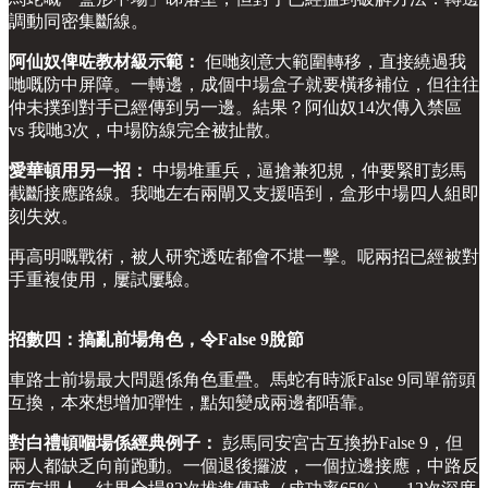
調動同密集斷線。
阿仙奴俾咗教材級示範：
佢哋刻意大範圍轉移，直接繞過我
哋嘅防中屏障。一轉邊，成個中場盒子就要橫移補位，但往往
仲未撲到對手已經傳到另一邊。結果？阿仙奴14次傳入禁區
vs 我哋3次，中場防線完全被扯散。
愛華頓用另一招：
中場堆重兵，逼搶兼犯規，仲要緊盯彭馬
截斷接應路線。我哋左右兩閘又支援唔到，盒形中場四人組即
刻失效。
再高明嘅戰術，被人研究透咗都會不堪一擊。呢兩招已經被對
手重複使用，屢試屢驗。
招數四：搞亂前場角色，令False 9脫節
車路士前場最大問題係角色重疊。馬蛇有時派False 9同單箭頭
互換，本來想增加彈性，點知變成兩邊都唔靠。
對白禮頓嗰場係經典例子：
彭馬同安宮古互換扮False 9，但
兩人都缺乏向前跑動。一個退後攞波，一個拉邊接應，中路反