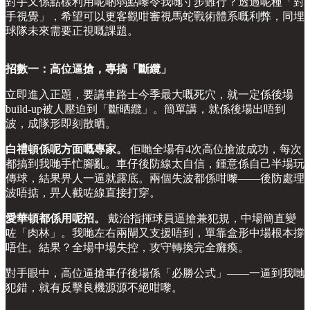
對手又係點樣利用呢啲弱點嚟令我哋寸步難行？透過呢種「對
手視覺」，希望可以更客觀咁審視馬蛇戰術體系嘅利弊，同埋
球隊未來需要正視嘅課題。
招數一：高位逼搶，專搞「斷纜」
立即進入正題，要講車路士今季最大嘅死穴，就一定係後場
build-up被人壓迫到「斷晒纜」。簡單講，就係後場出唔到
波，成隊形即刻散晒。
白禮頓係呢方面嘅專家。
佢哋全場有4次高位搶波成功，每次
都搞到我哋手忙腳亂。車仔後防線太自信，鍾意係自己半場玩
傳球，結果畀人一逼就露底。兩個失波都係咁嚟——後防處理
波唔掂，畀人截咗線直接打穿。
愛華頓都係用呢招。
戴治指揮球員逼搶兼犯規，中場簡直變
咗「肉林」。我哋左右兩閘又支援唔到，單靠盒形中場根本撐
唔住。結果？全場中場失控，攻守轉換完全癱瘓。
對手眼中，高位逼搶車仔後場係「必勝公式」——一逼到我哋
犯錯，就有反擊良機源源不絕咁嚟。