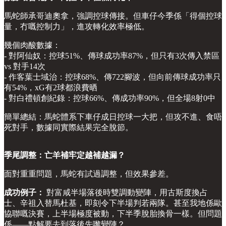
馬蛇師承哥迪奧拿，強調控球傳接。但車仔今季係「得個控球
量，冇嘅控制力」，進攻轉化效率極低。
幾個肉酸數據：
- 對阿仙奴：控球51%、傳球成功率87%，但只有3次傳入禁區
vs 對手14次
- 作客葉士域治：控球68%、傳722腳波，但向前傳球成功率只
有54%，xG有2球都浪費晒
- 對白禮頓創紀錄：控球66%、傳成功率90%，但全場8射0中
簡單總結：馬蛇體系下車仔成日控球一大把，但攻不進、食唔
死對手，數據同實際結果完全脫節。
季尾調整：亡羊補牢定越補越漏？
面對重重問題，馬蛇有試過調整，但效果參差。
成功例子：
對富咸半場落後時雙調動變陣，用古斯度換占
士、辛祖入替馬杜基，即刻令下半場判若兩隊。甚至我地係歐
協聯嘅決賽，上半場極度被動，下半季脫胎換骨一樣。但問題
係——點解要去到落後先嚟變陣？