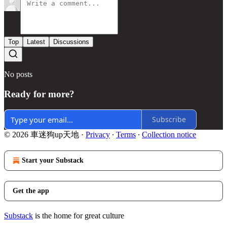
Top
Latest
Discussions
No posts
Ready for more?
Subscribe
© 2026 車迷狗up天地
·
Privacy
∙
Terms
∙
Collection notice
Start your Substack
Get the app
Substack
is the home for great culture