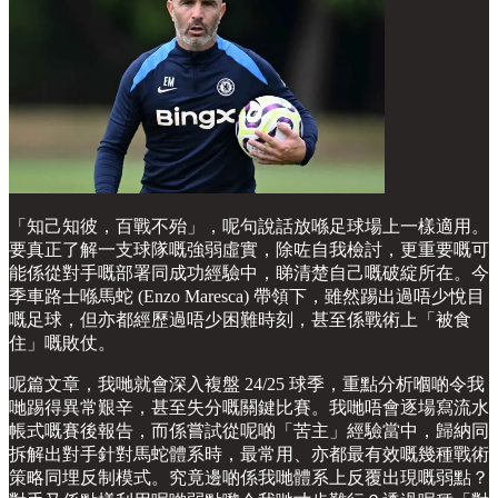
「知己知彼，百戰不殆」，呢句說話放喺足球場上一樣適用。
要真正了解一支球隊嘅強弱虛實，除咗自我檢討，更重要嘅可
能係從對手嘅部署同成功經驗中，睇清楚自己嘅破綻所在。今
季車路士喺馬蛇 (Enzo Maresca) 帶領下，雖然踢出過唔少悅目
嘅足球，但亦都經歷過唔少困難時刻，甚至係戰術上「被食
住」嘅敗仗。
呢篇文章，我哋就會深入複盤 24/25 球季，重點分析嗰啲令我
哋踢得異常艱辛，甚至失分嘅關鍵比賽。我哋唔會逐場寫流水
帳式嘅賽後報告，而係嘗試從呢啲「苦主」經驗當中，歸納同
拆解出對手針對馬蛇體系時，最常用、亦都最有效嘅幾種戰術
策略同埋反制模式。究竟邊啲係我哋體系上反覆出現嘅弱點？