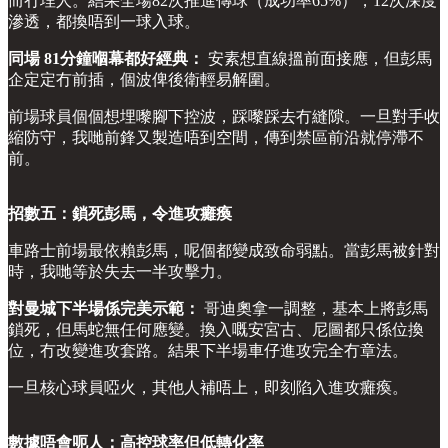
而冇埋人。結果全場82次推進傳球（成功率65%），12次深度
滲透，都換唔到一球入球。
同場 81分鐘嗰幕都好經典：
安素想直線搵前面接應，但彭馬
企定定冇前插，個波俾後衛輕易解圍。
前場球員個個想埋嚟腳下控波，踩嚟踩去冇縫隙。一旦對手收
縮防守，我哋前鋒又製造唔到空間，傳到禁區前沿就停滯不
前。
招數五：鎖死彭馬，令進攻癱瘓
車路士前場最依賴彭馬，呢個都變成致命弱點。當彭馬被針對
時，我哋等於失去一半攻擊力。
對曼城下半場係完美示範：
哥迪奧拿一調整，基本上將彭馬
鎖死，但馬蛇無任何應變。換入嘅安宮古、尼圖都只係位換
位，冇改變進攻套路。結果下半場車仔進攻完全冇章法。
一旦核心球員啞火，其他人補唔上，即刻陷入進攻癱瘓。
數據唔會呃人：高控球率但低轉化率